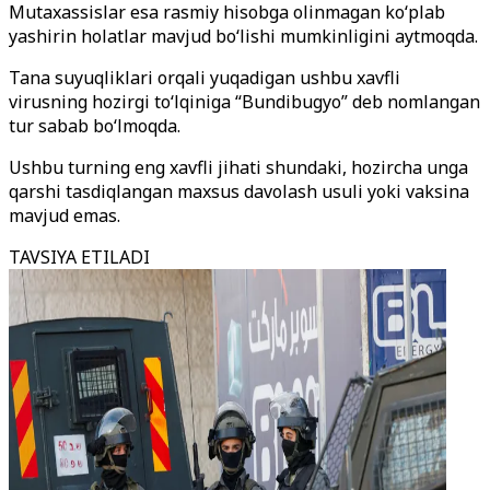
Mutaxassislar esa rasmiy hisobga olinmagan ko‘plab
yashirin holatlar mavjud bo‘lishi mumkinligini aytmoqda.
Tana suyuqliklari orqali yuqadigan ushbu xavfli
virusning hozirgi to‘lqiniga “Bundibugyo” deb nomlangan
tur sabab bo‘lmoqda.
Ushbu turning eng xavfli jihati shundaki, hozircha unga
qarshi tasdiqlangan maxsus davolash usuli yoki vaksina
mavjud emas.
TAVSIYA ETILADI