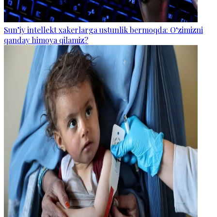
Sun’iy intellekt xakerlarga ustunlik bermoqda: O‘zimizni
qanday himoya qilamiz?