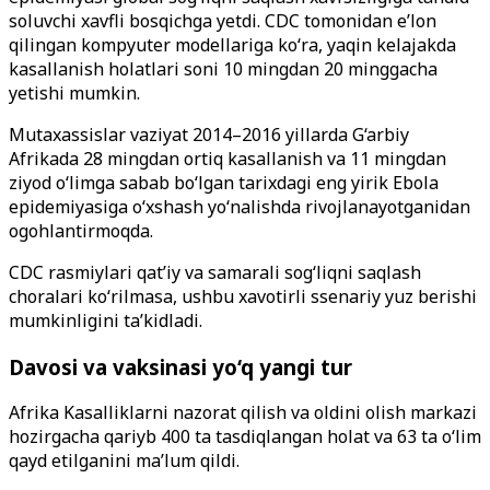
soluvchi xavfli bosqichga yetdi. CDC tomonidan e’lon
qilingan kompyuter modellariga ko‘ra, yaqin kelajakda
kasallanish holatlari soni 10 mingdan 20 minggacha
yetishi mumkin.
Mutaxassislar vaziyat 2014–2016 yillarda G‘arbiy
Afrikada 28 mingdan ortiq kasallanish va 11 mingdan
ziyod o‘limga sabab bo‘lgan tarixdagi eng yirik Ebola
epidemiyasiga o‘xshash yo‘nalishda rivojlanayotganidan
ogohlantirmoqda.
CDC rasmiylari qat’iy va samarali sog‘liqni saqlash
choralari ko‘rilmasa, ushbu xavotirli ssenariy yuz berishi
mumkinligini ta’kidladi.
Davosi va vaksinasi yo‘q yangi tur
Afrika Kasalliklarni nazorat qilish va oldini olish markazi
hozirgacha qariyb 400 ta tasdiqlangan holat va 63 ta o‘lim
qayd etilganini ma’lum qildi.