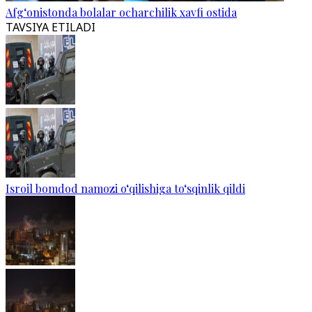
Afg‘onistonda bolalar ocharchilik xavfi ostida
TAVSIYA ETILADI
Isroil bomdod namozi o‘qilishiga to‘sqinlik qildi