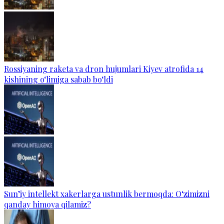
Rossiyaning raketa va dron hujumlari Kiyev atrofida 14
kishining o‘limiga sabab bo‘ldi
Sun’iy intellekt xakerlarga ustunlik bermoqda: O‘zimizni
qanday himoya qilamiz?