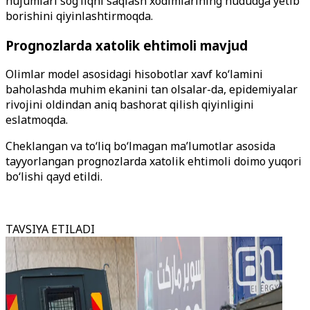
hujumlari sog‘liqni saqlash xodimlarining hududga yetib
borishini qiyinlashtirmoqda.
Prognozlarda xatolik ehtimoli mavjud
Olimlar model asosidagi hisobotlar xavf ko‘lamini
baholashda muhim ekanini tan olsalar-da, epidemiyalar
rivojini oldindan aniq bashorat qilish qiyinligini
eslatmoqda.
Cheklangan va to‘liq bo‘lmagan ma’lumotlar asosida
tayyorlangan prognozlarda xatolik ehtimoli doimo yuqori
bo‘lishi qayd etildi.
TAVSIYA ETILADI