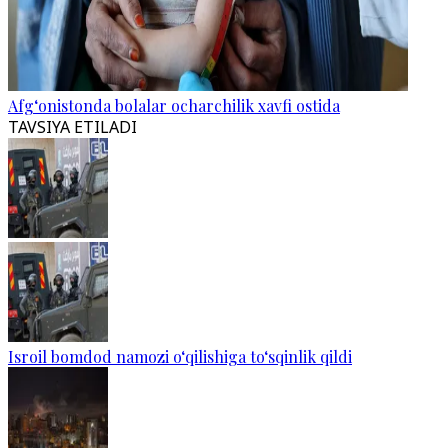
Afg‘onistonda bolalar ocharchilik xavfi ostida
TAVSIYA ETILADI
Isroil bomdod namozi o‘qilishiga to‘sqinlik qildi