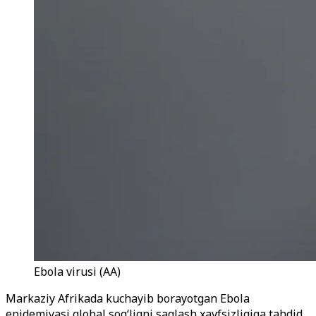
Ebola virusi (AA)
Markaziy Afrikada kuchayib borayotgan Ebola
epidemiyasi global sog‘liqni saqlash xavfsizligiga tahdid