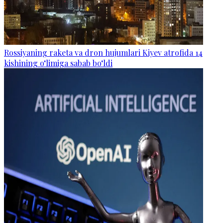
Rossiyaning raketa va dron hujumlari Kiyev atrofida 14
kishining o‘limiga sabab bo‘ldi