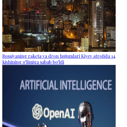
Rossiyaning raketa va dron hujumlari Kiyev atrofida 14
kishining o‘limiga sabab bo‘ldi