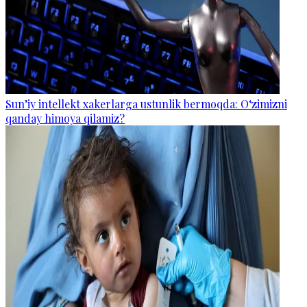
Sun’iy intellekt xakerlarga ustunlik bermoqda: O‘zimizni
qanday himoya qilamiz?