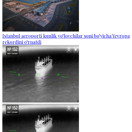
Istanbul aeroporti kunlik yo‘lovchilar soni bo‘yicha Yevropa
rekordini o‘rnatdi