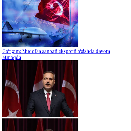
Go‘rgun: Mudofaa sanoati eksporti o‘sishda davom
etmoqda