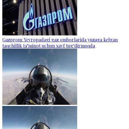
Gazprom: Yevropadagi gaz omborlarida yuzaga kelgan
taqchillik ta’minot uchun xavf tug‘dirmoqda