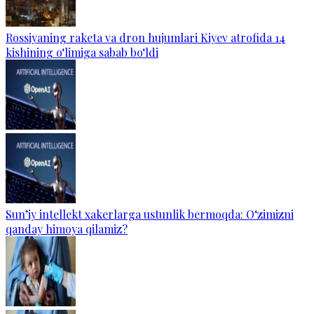
Rossiyaning raketa va dron hujumlari Kiyev atrofida 14
kishining o‘limiga sabab bo‘ldi
Sun’iy intellekt xakerlarga ustunlik bermoqda: O‘zimizni
qanday himoya qilamiz?