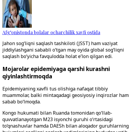
Afg‘onistonda bolalar ocharchilik xavfi ostida
Jahon sog‘liqni saqlash tashkiloti (JSST) ham vaziyat
jiddiylashgani sababli o‘tgan may oyida global sog‘liqni
saqlash bo‘yicha favqulodda holat e’lon qilgan edi.
Mojarolar epidemiyaga qarshi kurashni
qiyinlashtirmoqda
Epidemiyaning xavfli tus olishiga nafaqat tibbiy
muammolar, balki mintaqadagi geosiyosiy inqirozlar ham
sabab bo‘lmoqda.
Kongo hukumati bilan Ruanda tomonidan qo‘llab-
quvvatlanayotgan M23 isyonchi guruhi o‘rtasidagi
to‘qnashuvlar hamda DAESh bilan aloqador guruhlarning