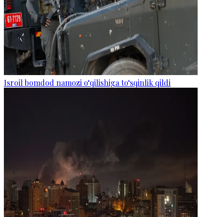
Isroil bomdod namozi o‘qilishiga to‘sqinlik qildi