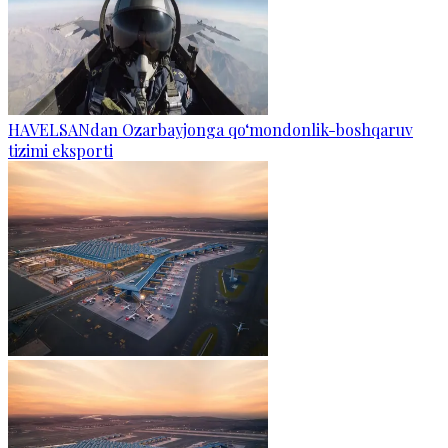
HAVELSANdan Ozarbayjonga qo‘mondonlik-boshqaruv
tizimi eksporti