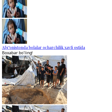
Afg‘onistonda bolalar ocharchilik xavfi ostida
Boxabar bo'ling!