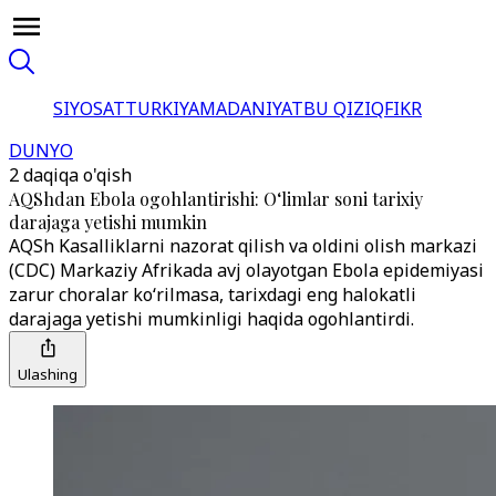
SIYOSAT
TURKIYA
MADANIYAT
BU QIZIQ
FIKR
DUNYO
2 daqiqa o'qish
AQShdan Ebola ogohlantirishi: O‘limlar soni tarixiy
darajaga yetishi mumkin
AQSh Kasalliklarni nazorat qilish va oldini olish markazi
(CDC) Markaziy Afrikada avj olayotgan Ebola epidemiyasi
zarur choralar ko‘rilmasa, tarixdagi eng halokatli
darajaga yetishi mumkinligi haqida ogohlantirdi.
Ulashing