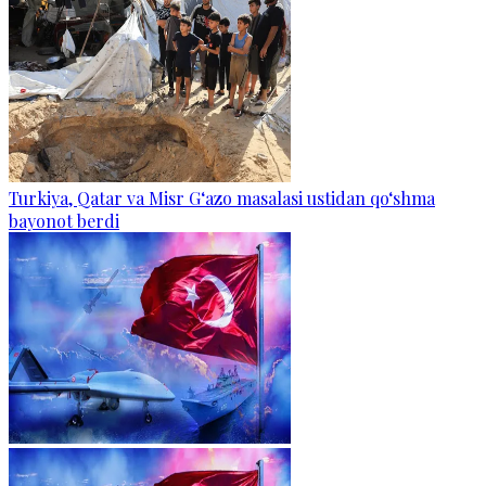
Turkiya, Qatar va Misr G‘azo masalasi ustidan qo‘shma
bayonot berdi