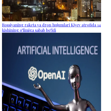
Rossiyaning raketa va dron hujumlari Kiyev atrofida 14
kishining o‘limiga sabab bo‘ldi