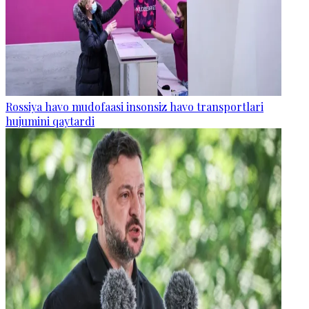
Rossiya havo mudofaasi insonsiz havo transportlari
hujumini qaytardi