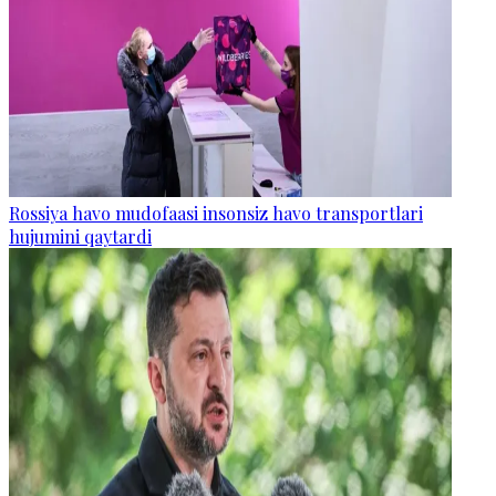
Rossiya havo mudofaasi insonsiz havo transportlari
hujumini qaytardi