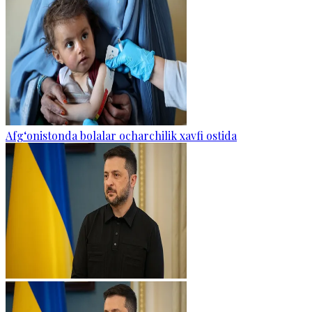
Afg‘onistonda bolalar ocharchilik xavfi ostida