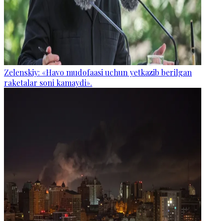
Zelenskiy: «Havo mudofaasi uchun yetkazib berilgan
raketalar soni kamaydi».