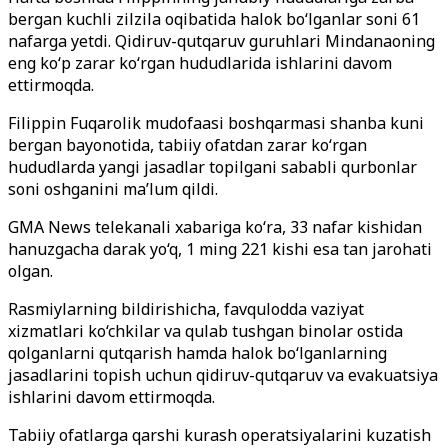
bergan kuchli zilzila oqibatida halok bo‘lganlar soni 61
nafarga yetdi. Qidiruv-qutqaruv guruhlari Mindanaoning
eng ko‘p zarar ko‘rgan hududlarida ishlarini davom
ettirmoqda.
Filippin Fuqarolik mudofaasi boshqarmasi shanba kuni
bergan bayonotida, tabiiy ofatdan zarar ko‘rgan
hududlarda yangi jasadlar topilgani sababli qurbonlar
soni oshganini ma’lum qildi.
GMA News telekanali xabariga ko‘ra, 33 nafar kishidan
hanuzgacha darak yo‘q, 1 ming 221 kishi esa tan jarohati
olgan.
Rasmiylarning bildirishicha, favqulodda vaziyat
xizmatlari ko‘chkilar va qulab tushgan binolar ostida
qolganlarni qutqarish hamda halok bo‘lganlarning
jasadlarini topish uchun qidiruv-qutqaruv va evakuatsiya
ishlarini davom ettirmoqda.
Tabiiy ofatlarga qarshi kurash operatsiyalarini kuzatish