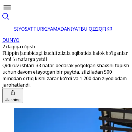
SIYOSAT
TURKIYA
MADANIYAT
BU QIZIQ
FIKR
DUNYO
2 daqiqa o'qish
Filippin janubidagi kuchli zilzila oqibatida halok bo‘lganlar
soni 61 nafarga yetdi
Qidiruv ishlari 33 nafar bedarak yo‘qolgan shaxsni topish
uchun davom etayotgan bir paytda, zilziladan 500
mingdan ortiq kishi zarar ko‘rdi va 1 200 dan ziyod odam
jarohatlandi.
Ulashing