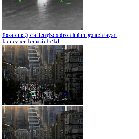
Rosatom: Qora dengizda dron hujumiga uchragan
konteyner kemasi cho‘kdi