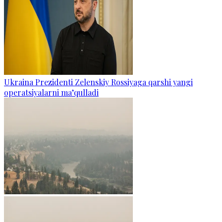
Ukraina Prezidenti Zelenskiy Rossiyaga qarshi yangi
operatsiyalarni ma’qulladi