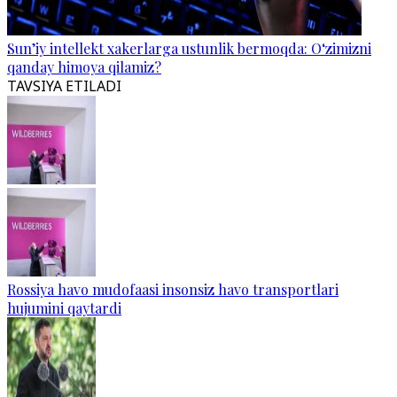
Sun’iy intellekt xakerlarga ustunlik bermoqda: O‘zimizni
qanday himoya qilamiz?
TAVSIYA ETILADI
Rossiya havo mudofaasi insonsiz havo transportlari
hujumini qaytardi