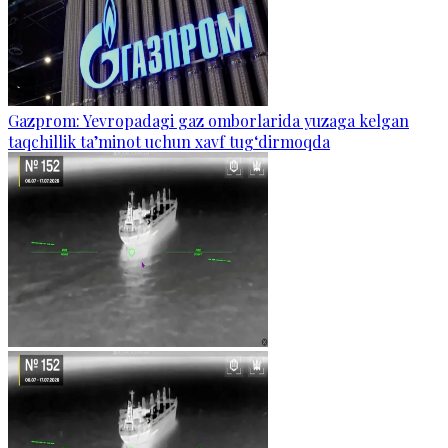
Gazprom: Yevropadagi gaz omborlarida yuzaga kelgan
taqchillik ta’minot uchun xavf tug‘dirmoqda