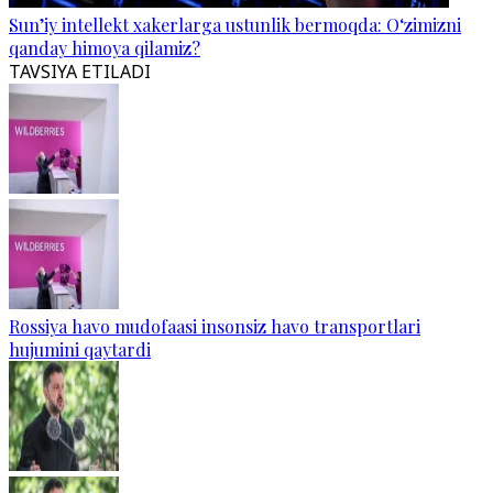
Sun’iy intellekt xakerlarga ustunlik bermoqda: O‘zimizni
qanday himoya qilamiz?
TAVSIYA ETILADI
Rossiya havo mudofaasi insonsiz havo transportlari
hujumini qaytardi