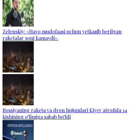
Zelenskiy: «Havo mudofaasi uchun yetkazib berilgan
raketalar soni kamaydi».
Rossiyaning raketa va dron hujumlari Kiyev atrofida 14
kishining o‘limiga sabab bo‘ldi