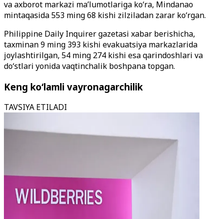
va axborot markazi ma’lumotlariga ko‘ra, Mindanao
mintaqasida 553 ming 68 kishi zilziladan zarar ko‘rgan.
Philippine Daily Inquirer gazetasi xabar berishicha,
taxminan 9 ming 393 kishi evakuatsiya markazlarida
joylashtirilgan, 54 ming 274 kishi esa qarindoshlari va
do‘stlari yonida vaqtinchalik boshpana topgan.
Keng ko‘lamli vayronagarchilik
TAVSIYA ETILADI