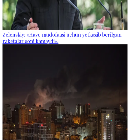
Zelenskiy: «Havo mudofaasi uchun yetkazib berilgan
raketalar soni kamaydi».