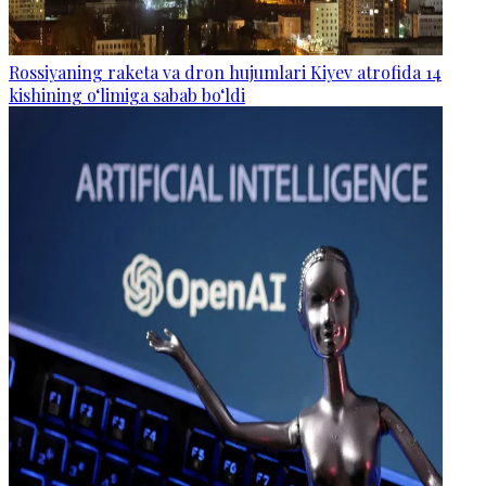
Rossiyaning raketa va dron hujumlari Kiyev atrofida 14
kishining o‘limiga sabab bo‘ldi