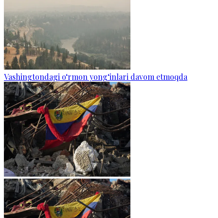
Vashingtondagi o‘rmon yong‘inlari davom etmoqda