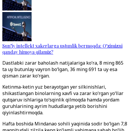
Sun’iy intellekt xakerlarga ustunlik bermoqda: O‘zimizni
qanday himoya qilamiz?
Dastlabki zarar baholash natijalariga ko‘ra, 8 ming 865
ta uy butunlay vayron bo‘lgan, 36 ming 691 ta uy esa
qisman zarar ko‘rgan.
Ketinma-ketin yuz berayotgan yer silkinishlari,
shikastlangan binolarning xavfi va zarar ko‘rgan yo‘llar
qutqaruv ishlariga to‘sqinlik qilmoqda hamda yordam
guruhlarining ayrim hududlarga yetib borishini
qiyinlashtirmoqda.
Hafta boshida Mindanao sohili yaqinida sodir bo‘lgan 7,8
magnitudali zilzila keng ko‘lamli vahimaga sabab bo‘lib,