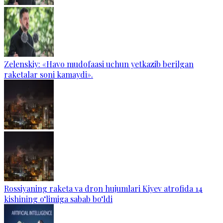
Zelenskiy: «Havo mudofaasi uchun yetkazib berilgan
raketalar soni kamaydi».
Rossiyaning raketa va dron hujumlari Kiyev atrofida 14
kishining o‘limiga sabab bo‘ldi