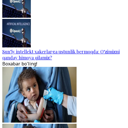
Sun’iy intellekt xakerlarga ustunlik bermoqda: O‘zimizni
qanday himoya qilamiz?
Boxabar bo'ling!