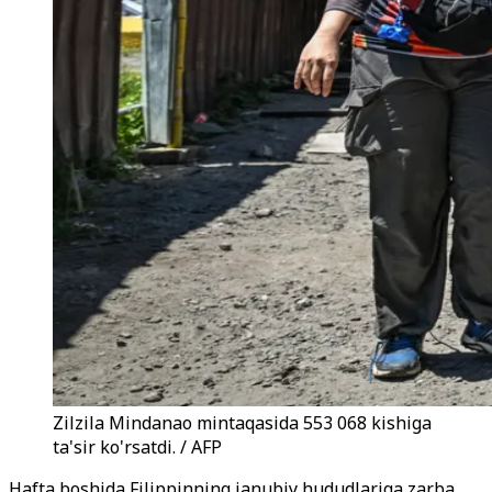
Zilzila Mindanao mintaqasida 553 068 kishiga
ta'sir ko'rsatdi. / AFP
Hafta boshida Filippinning janubiy hududlariga zarba