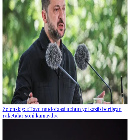
Zelenskiy: «Havo mudofaasi uchun yetkazib berilgan
raketalar soni kamaydi».