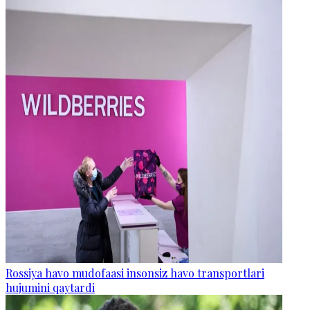
Rossiya havo mudofaasi insonsiz havo transportlari
hujumini qaytardi