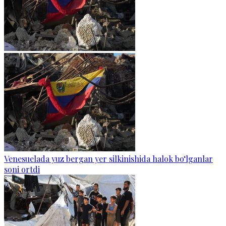
Venesuelada yuz bergan yer silkinishida halok bo‘lganlar
soni ortdi