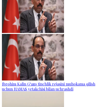
Ibrohim Kalin G‘azo tinchlik rejasini muhokama qilish
uchun HAMAS yetakchisi bilan uchrashdi