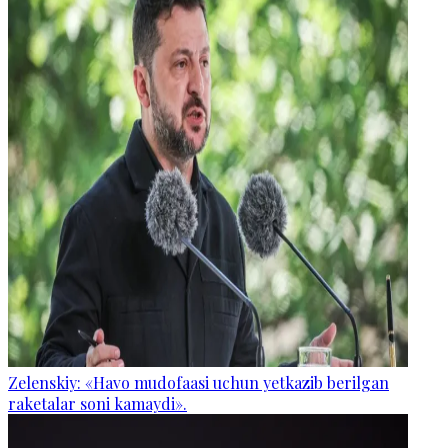
Zelenskiy: «Havo mudofaasi uchun yetkazib berilgan
raketalar soni kamaydi».