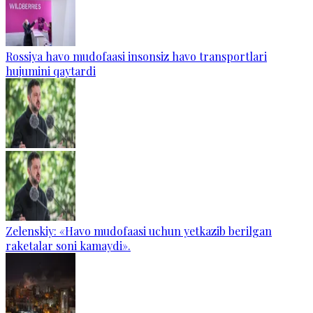
Rossiya havo mudofaasi insonsiz havo transportlari
hujumini qaytardi
Zelenskiy: «Havo mudofaasi uchun yetkazib berilgan
raketalar soni kamaydi».