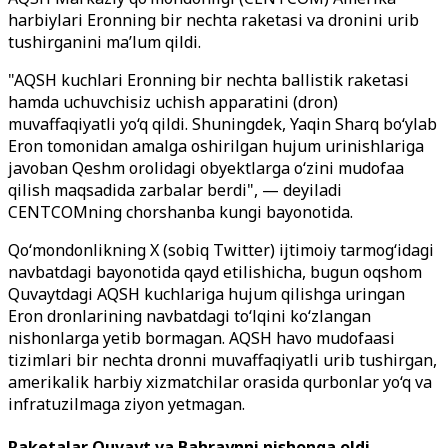
harbiylari Eronning bir nechta raketasi va dronini urib
tushirganini ma’lum qildi.
"AQSH kuchlari Eronning bir nechta ballistik raketasi
hamda uchuvchisiz uchish apparatini (dron)
muvaffaqiyatli yo‘q qildi. Shuningdek, Yaqin Sharq bo‘ylab
Eron tomonidan amalga oshirilgan hujum urinishlariga
javoban Qeshm orolidagi obyektlarga o‘zini mudofaa
qilish maqsadida zarbalar berdi", — deyiladi
CENTCOMning chorshanba kungi bayonotida.
Qo‘mondonlikning X (sobiq Twitter) ijtimoiy tarmog‘idagi
navbatdagi bayonotida qayd etilishicha, bugun oqshom
Quvaytdagi AQSH kuchlariga hujum qilishga uringan
Eron dronlarining navbatdagi to‘lqini ko‘zlangan
nishonlarga yetib bormagan. AQSH havo mudofaasi
tizimlari bir nechta dronni muvaffaqiyatli urib tushirgan,
amerikalik harbiy xizmatchilar orasida qurbonlar yo‘q va
infratuzilmaga ziyon yetmagan.
Raketalar Quvayt va Bahraynni nishonga oldi