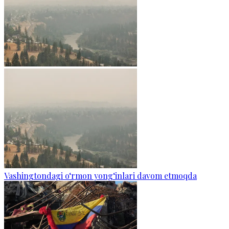
Vashingtondagi o‘rmon yong‘inlari davom etmoqda