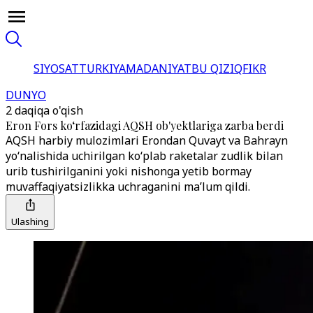
SIYOSAT
TURKIYA
MADANIYAT
BU QIZIQ
FIKR
DUNYO
2 daqiqa o'qish
Eron Fors ko‘rfazidagi AQSH ob'yektlariga zarba berdi
AQSH harbiy mulozimlari Erondan Quvayt va Bahrayn
yo‘nalishida uchirilgan ko‘plab raketalar zudlik bilan
urib tushirilganini yoki nishonga yetib bormay
muvaffaqiyatsizlikka uchraganini ma’lum qildi.
Ulashing