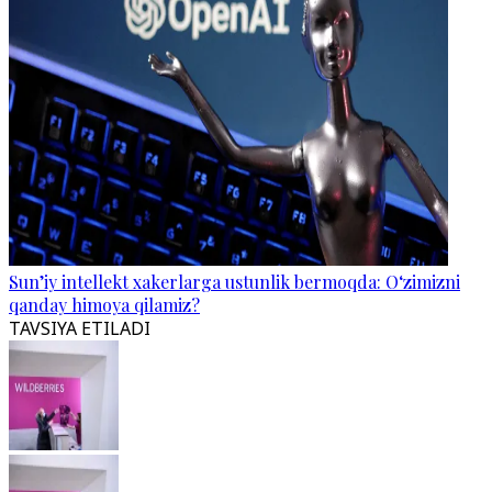
Sun’iy intellekt xakerlarga ustunlik bermoqda: O‘zimizni
qanday himoya qilamiz?
TAVSIYA ETILADI