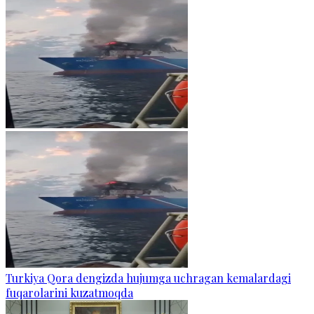
Turkiya Qora dengizda hujumga uchragan kemalardagi
fuqarolarini kuzatmoqda