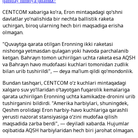
qanday himoya qilamiz?
CENTCOM xabariga ko‘ra, Eron mintaqadagi qo‘shni
davlatlar yo‘nalishida bir nechta ballistik raketa
uchirgan, biroq ularning hech biri maqsadiga erisha
olmagan.
"Quvaytga qarata otilgan Eronning ikki raketasi
nishonga yetmasdan qulagan yoki havoda parchalanib
ketgan. Bahrayn tomon uchirilgan uchta raketa esa AQSH
va Bahrayn havo mudofaasi kuchlari tomonidan zudlik
bilan urib tushirildi", — deya ma’lum qildi qo‘mondonlik.
Bundan tashqari, CENTCOM o‘z kuchlari mintaqadagi
xalqaro suv yo‘llaridan o‘tayotgan fuqarolik kemalariga
qarata uchirilgan Eronning uchta kamikadze-dronini urib
tushirganini bildirdi. "Amerika harbiylari, shuningdek,
Qeshm orolidagi Eron harbiy-havo kuchlariga qarashli
yerusti nazorat stansiyasiga o‘zini mudofaa qilish
maqsadida zarba berdi", — deyiladi xabarda. Hujumlar
oqibatida AQSH harbiylaridan hech biri jarohat olmagan.