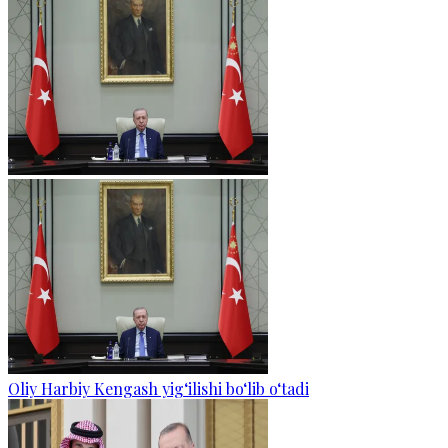
Oliy Harbiy Kengash yig‘ilishi bo‘lib o‘tadi