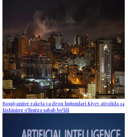
Rossiyaning raketa va dron hujumlari Kiyev atrofida 14
kishining o‘limiga sabab bo‘ldi