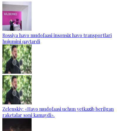
Rossiya havo mudofaasi insonsiz havo transportlari
hujumini qaytardi
Zelenskiy: «Havo mudofaasi uchun yetkazib berilgan
raketalar soni kamaydi».