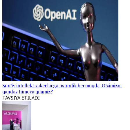
Sun’iy intellekt xakerlarga ustunlik bermoqda: O‘zimizni
qanday himoya qilamiz?
TAVSIYA ETILADI