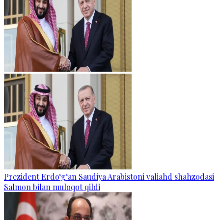
Prezident Erdo‘g‘an Saudiya Arabistoni valiahd shahzodasi
Salmon bilan muloqot qildi