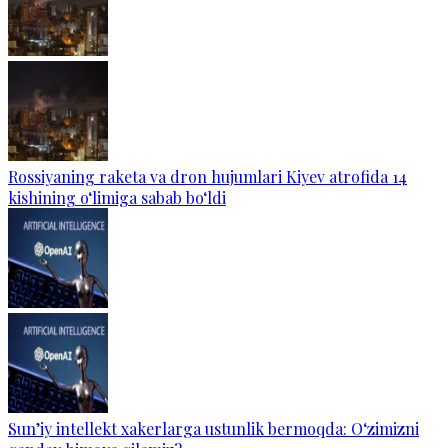
Rossiyaning raketa va dron hujumlari Kiyev atrofida 14
kishining o‘limiga sabab bo‘ldi
Sun’iy intellekt xakerlarga ustunlik bermoqda: O‘zimizni