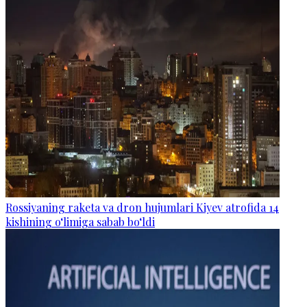
Rossiyaning raketa va dron hujumlari Kiyev atrofida 14
kishining o‘limiga sabab bo‘ldi