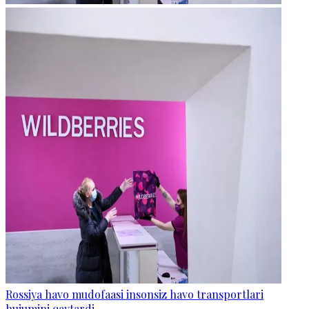
Rossiya havo mudofaasi insonsiz havo transportlari
hujumini qaytardi