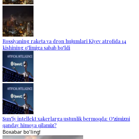
Rossiyaning raketa va dron hujumlari Kiyev atrofida 14
kishining o‘limiga sabab bo‘ldi
Sun’iy intellekt xakerlarga ustunlik bermoqda: O‘zimizni
qanday himoya qilamiz?
Boxabar bo'ling!