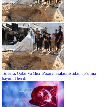
Turkiya, Qatar va Misr G‘azo masalasi ustidan qo‘shma
bayonot berdi