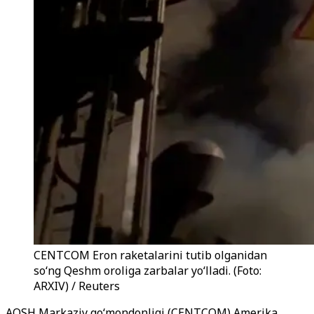
CENTCOM Eron raketalarini tutib olganidan
so‘ng Qeshm oroliga zarbalar yo‘lladi. (Foto:
ARXIV) / Reuters
AQSH Markaziy qo‘mondonligi (CENTCOM) Amerika