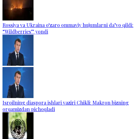
Rossiya va Ukraina o‘zaro ommaviy hujumlarni da’vo qildi:
“Wildberries” yondi
Isroilning diaspora ishlari vaziri Chikli: Makron bizning
orqamizdan pichoqladi