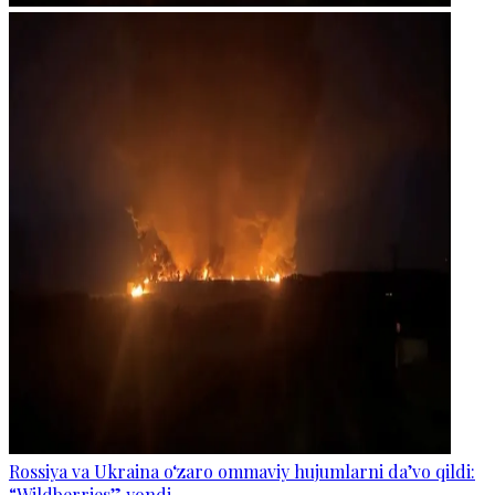
Rossiya va Ukraina o‘zaro ommaviy hujumlarni da’vo qildi:
“Wildberries” yondi