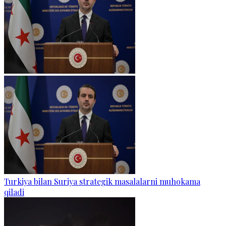
Turkiya bilan Suriya strategik masalalarni muhokama
qiladi