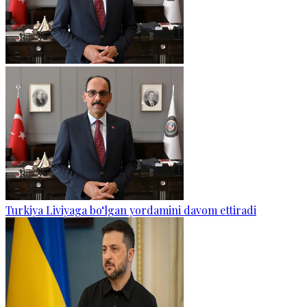
Turkiya Liviyaga bo‘lgan yordamini davom ettiradi