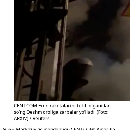
CENTCOM Eron raketalarini tutib olganidan
so‘ng Qeshm oroliga zarbalar yo‘lladi. (Foto:
ARXIV) / Reuters
AQSH Markaziy qo‘mondonligi (CENTCOM) Amerika