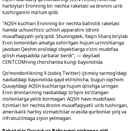
harbiylari Eronning bir nechta raketasi va dronini urib
tushirganini ma’lum qildi.
"AQSH kuchlari Eronning bir nechta ballistik raketasi
hamda uchuvchisiz uchish apparatini (dron)
muvaffaqiyatli yo‘q qildi. Shuningdek, Yaqin Sharq bo‘ylab
Eron tomonidan amalga oshirilgan hujum urinishlariga
javoban Qeshm orolidagi obyektlarga o‘zini mudofaa
qilish maqsadida zarbalar berdi", — deyiladi
CENTCOMning chorshanba kungi bayonotida.
Qo‘mondonlikning X (sobiq Twitter) ijtimoiy tarmog‘idagi
navbatdagi bayonotida qayd etilishicha, bugun oqshom
Quvaytdagi AQSH kuchlariga hujum qilishga uringan
Eron dronlarining navbatdagi to‘lqini ko‘zlangan
nishonlarga yetib bormagan. AQSH havo mudofaasi
tizimlari bir nechta dronni muvaffaqiyatli urib tushirgan,
amerikalik harbiy xizmatchilar orasida qurbonlar yo‘q va
infratuzilmaga ziyon yetmagan.
Raketalar Quvayt va Bahraynni nishonga oldi