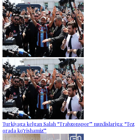
Turkiyaga kelgan Salah “Trabzonspor” muxlislariga: “Tez
orada ko‘rishamiz”