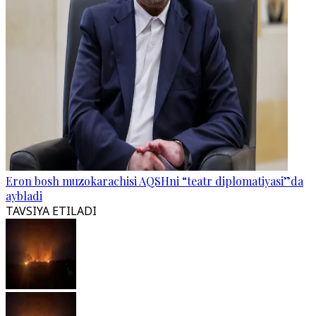
Eron bosh muzokarachisi AQSHni “teatr diplomatiyasi”da
aybladi
TAVSIYA ETILADI