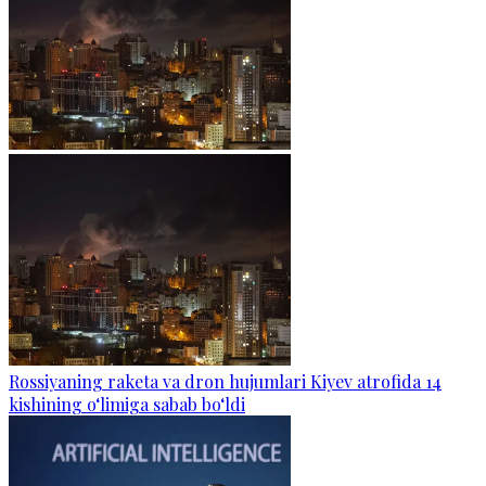
Rossiyaning raketa va dron hujumlari Kiyev atrofida 14
kishining o‘limiga sabab bo‘ldi