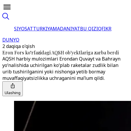
SIYOSAT
TURKIYA
MADANIYAT
BU QIZIQ
FIKR
DUNYO
2 daqiqa o'qish
Eron Fors ko‘rfazidagi AQSH ob'yektlariga zarba berdi
AQSH harbiy mulozimlari Erondan Quvayt va Bahrayn
yo‘nalishida uchirilgan ko‘plab raketalar zudlik bilan
urib tushirilganini yoki nishonga yetib bormay
muvaffaqiyatsizlikka uchraganini ma’lum qildi.
Ulashing