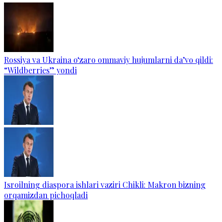
Rossiya va Ukraina o‘zaro ommaviy hujumlarni da’vo qildi:
“Wildberries” yondi
Isroilning diaspora ishlari vaziri Chikli: Makron bizning
orqamizdan pichoqladi