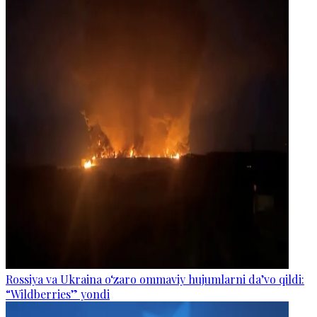
Rossiya va Ukraina o‘zaro ommaviy hujumlarni da’vo qildi:
“Wildberries” yondi