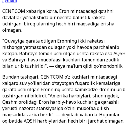
aybladi
CENTCOM xabariga ko‘ra, Eron mintaqadagi qo‘shni
davlatlar yo‘nalishida bir nechta ballistik raketa
uchirgan, biroq ularning hech biri maqsadiga erisha
olmagan.
"Quvaytga qarata otilgan Eronning ikki raketasi
nishonga yetmasdan qulagan yoki havoda parchalanib
ketgan. Bahrayn tomon uchirilgan uchta raketa esa AQSH
va Bahrayn havo mudofaasi kuchlari tomonidan zudlik
bilan urib tushirildi", — deya ma’lum qildi qo‘mondonlik.
Bundan tashqari, CENTCOM o‘z kuchlari mintaqadagi
xalqaro suv yo‘llaridan o‘tayotgan fuqarolik kemalariga
qarata uchirilgan Eronning uchta kamikadze-dronini urib
tushirganini bildirdi. "Amerika harbiylari, shuningdek,
Qeshm orolidagi Eron harbiy-havo kuchlariga qarashli
yerusti nazorat stansiyasiga o‘zini mudofaa qilish
maqsadida zarba berdi", — deyiladi xabarda. Hujumlar
oqibatida AQSH harbiylaridan hech biri jarohat olmagan.