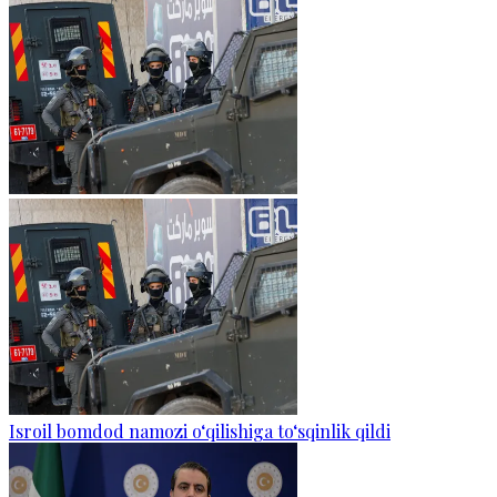
Isroil bomdod namozi o‘qilishiga to‘sqinlik qildi