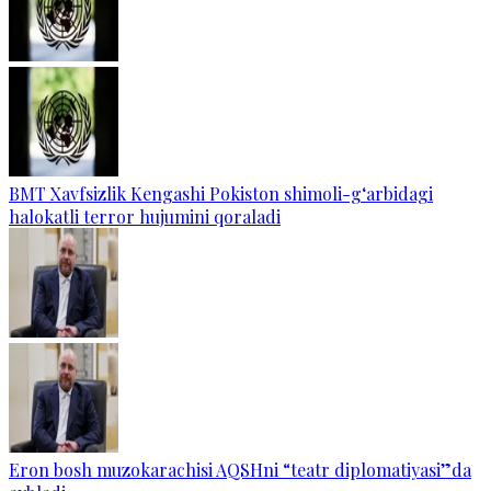
BMT Xavfsizlik Kengashi Pokiston shimoli-g‘arbidagi
halokatli terror hujumini qoraladi
Eron bosh muzokarachisi AQSHni “teatr diplomatiyasi”da