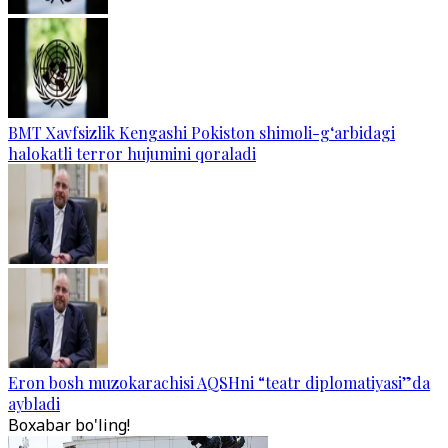
BMT Xavfsizlik Kengashi Pokiston shimoli-g‘arbidagi
halokatli terror hujumini qoraladi
Eron bosh muzokarachisi AQSHni “teatr diplomatiyasi”da
aybladi
Boxabar bo'ling!