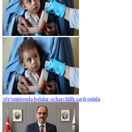
Afg‘onistonda bolalar ocharchilik xavfi ostida