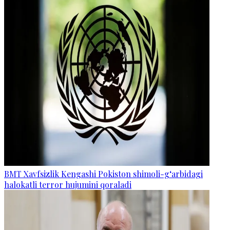
BMT Xavfsizlik Kengashi Pokiston shimoli-g‘arbidagi
halokatli terror hujumini qoraladi