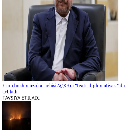
Eron bosh muzokarachisi AQSHni “teatr diplomatiyasi”da
aybladi
TAVSIYA ETILADI