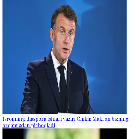
Isroilning diaspora ishlari vaziri Chikli: Makron bizning
orqamizdan pichoqladi