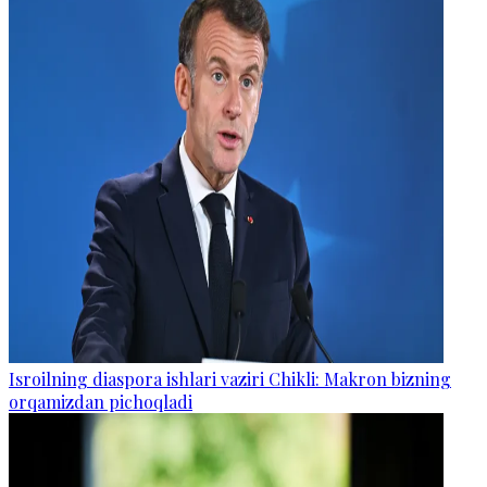
Isroilning diaspora ishlari vaziri Chikli: Makron bizning
orqamizdan pichoqladi