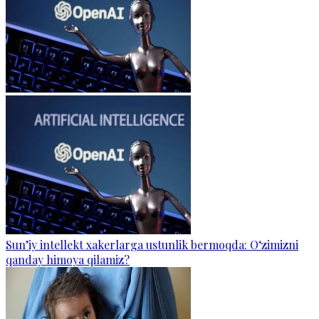
Sun’iy intellekt xakerlarga ustunlik bermoqda: O‘zimizni
qanday himoya qilamiz?