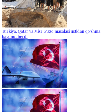
Turkiya, Qatar va Misr G‘azo masalasi ustidan qo‘shma
bayonot berdi