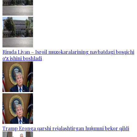
Rimda Livan – Isroil muzokaralarining navbatdagi bosqichi
o‘z ishini boshladi
Tramp Eronga qarshi rejalashtirgan hujumni bekor qildi