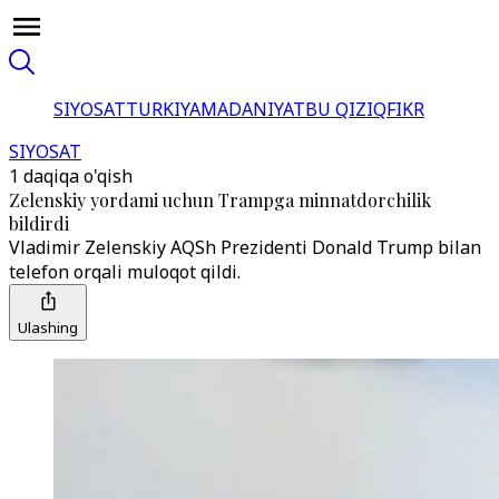
SIYOSAT
TURKIYA
MADANIYAT
BU QIZIQ
FIKR
SIYOSAT
1 daqiqa o'qish
Zelenskiy yordami uchun Trampga minnatdorchilik
bildirdi
Vladimir Zelenskiy AQSh Prezidenti Donald Trump bilan
telefon orqali muloqot qildi.
Ulashing