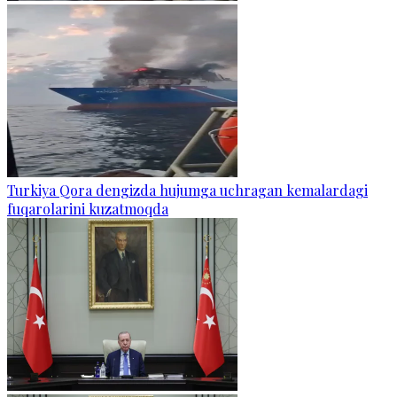
Turkiya Qora dengizda hujumga uchragan kemalardagi
fuqarolarini kuzatmoqda