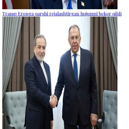
Tramp Eronga qarshi rejalashtirgan hujumni bekor qildi