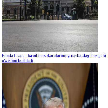
Rimda Livan – Isroil muzokaralarining navbatdagi bosqichi
o‘z ishini boshladi