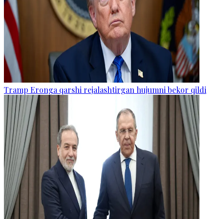
Tramp Eronga qarshi rejalashtirgan hujumni bekor qildi