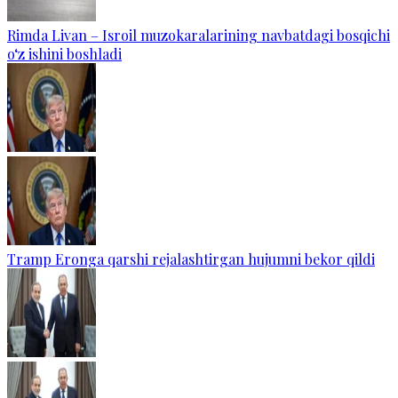
Rimda Livan – Isroil muzokaralarining navbatdagi bosqichi
o‘z ishini boshladi
Tramp Eronga qarshi rejalashtirgan hujumni bekor qildi