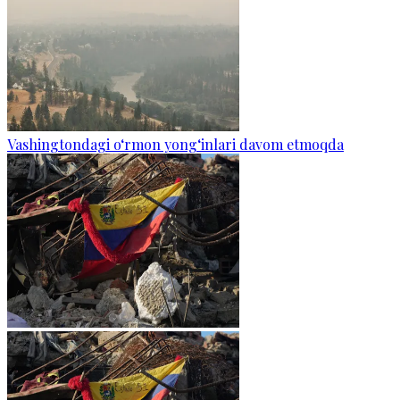
Vashingtondagi o‘rmon yong‘inlari davom etmoqda