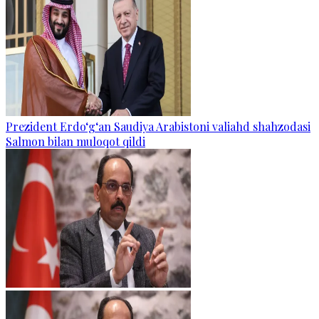
Prezident Erdo‘g‘an Saudiya Arabistoni valiahd shahzodasi
Salmon bilan muloqot qildi