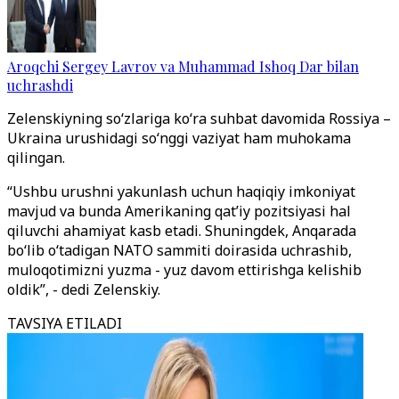
Aroqchi Sergey Lavrov va Muhammad Ishoq Dar bilan
uchrashdi
Zelenskiyning so‘zlariga ko‘ra suhbat davomida Rossiya –
Ukraina urushidagi so‘nggi vaziyat ham muhokama
qilingan.
“Ushbu urushni yakunlash uchun haqiqiy imkoniyat
mavjud va bunda Amerikaning qat’iy pozitsiyasi hal
qiluvchi ahamiyat kasb etadi. Shuningdek, Anqarada
bo‘lib o‘tadigan NATO sammiti doirasida uchrashib,
muloqotimizni yuzma - yuz davom ettirishga kelishib
oldik”, - dedi Zelenskiy.
TAVSIYA ETILADI