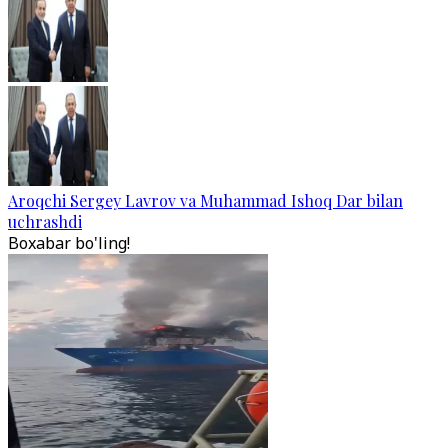
Aroqchi Sergey Lavrov va Muhammad Ishoq Dar bilan
uchrashdi
Boxabar bo'ling!