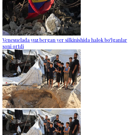
Venesuelada yuz bergan yer silkinishida halok bo‘lganlar
soni ortdi