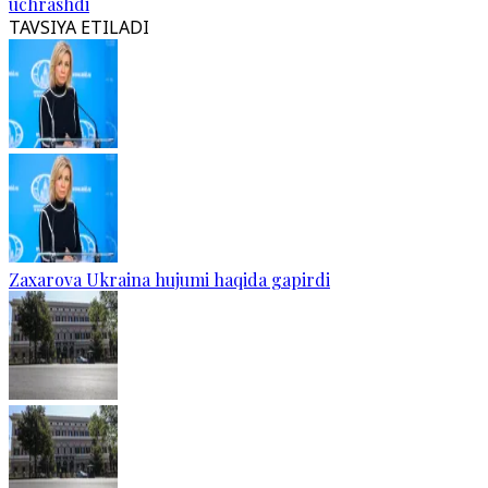
uchrashdi
TAVSIYA ETILADI
Zaxarova Ukraina hujumi haqida gapirdi