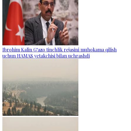
Ibrohim Kalin G‘azo tinchlik rejasini muhokama qilish
uchun HAMAS yetakchisi bilan uchrashdi