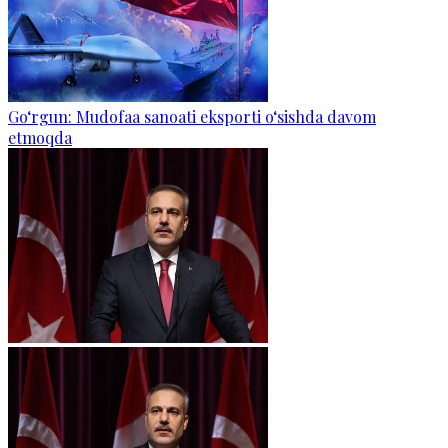
Go‘rgun: Mudofaa sanoati eksporti o‘sishda davom
etmoqda