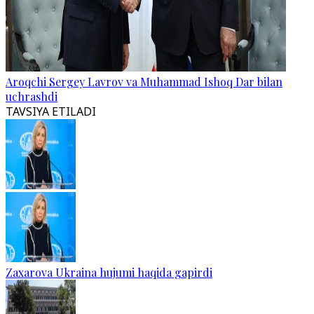
Aroqchi Sergey Lavrov va Muhammad Ishoq Dar bilan
uchrashdi
TAVSIYA ETILADI
Zaxarova Ukraina hujumi haqida gapirdi