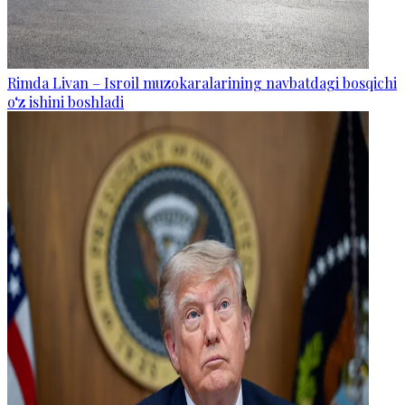
Rimda Livan – Isroil muzokaralarining navbatdagi bosqichi
o‘z ishini boshladi