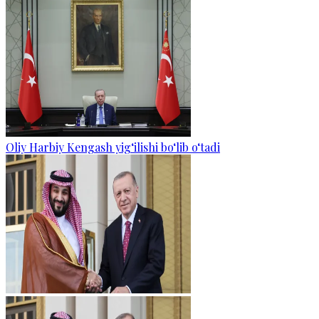
Oliy Harbiy Kengash yig‘ilishi bo‘lib o‘tadi