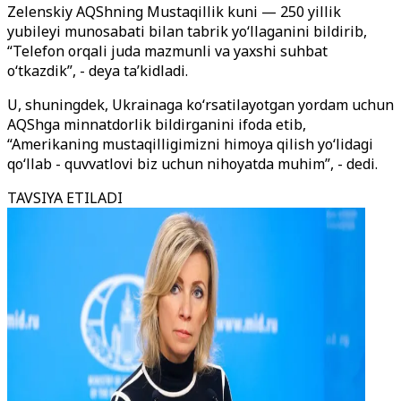
Zelenskiy AQShning Mustaqillik kuni — 250 yillik
yubileyi munosabati bilan tabrik yo‘llaganini bildirib,
“Telefon orqali juda mazmunli va yaxshi suhbat
o‘tkazdik”, - deya ta’kidladi.
U, shuningdek, Ukrainaga ko‘rsatilayotgan yordam uchun
AQShga minnatdorlik bildirganini ifoda etib,
“Amerikaning mustaqilligimizni himoya qilish yo‘lidagi
qo‘llab - quvvatlovi biz uchun nihoyatda muhim”, - dedi.
TAVSIYA ETILADI