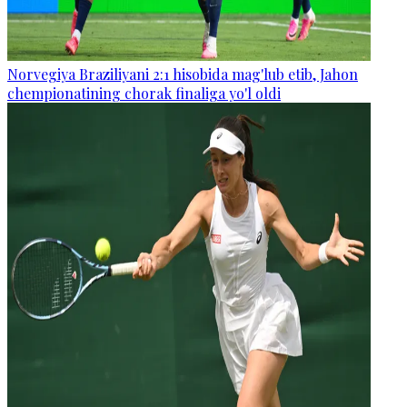
Norvegiya Braziliyani 2:1 hisobida mag'lub etib, Jahon
chempionatining chorak finaliga yo'l oldi