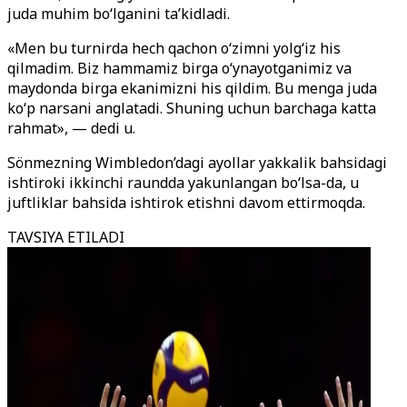
juda muhim bo‘lganini ta’kidladi.
«Men bu turnirda hech qachon o‘zimni yolg‘iz his
qilmadim. Biz hammamiz birga o‘ynayotganimiz va
maydonda birga ekanimizni his qildim. Bu menga juda
ko‘p narsani anglatadi. Shuning uchun barchaga katta
rahmat», — dedi u.
Sönmezning Wimbledon’dagi ayollar yakkalik bahsidagi
ishtiroki ikkinchi raundda yakunlangan bo‘lsa-da, u
juftliklar bahsida ishtirok etishni davom ettirmoqda.
TAVSIYA ETILADI