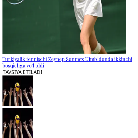
Turkiyalik tennischi Zeynep Sonmez Uimbldonda ikkinchi
bosqichga yo'l oldi
TAVSIYA ETILADI