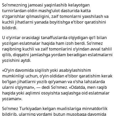
So’nmezning jamoasi yaqinlashib kelayotgan
turnirlardan oldin mashg‘ulot dasturida katta
o‘zgarishlar qilmasligini, zaif tomonlarni yaxshilash va
kuchli jihatlarni yanada boyitishga e’tibor qaratishini
bildirdi.
U o‘yinlar orasidagi tanaffuslarda o‘qiydigan qo‘l bilan
yozilgan eslatmalar haqida ham izoh berdi. So’nmez
raqibning kuchli va zaif tomonlarini o‘yindan avval tahlil
qilib, diqqatni jamlashga yordam beradigan eslatmalarni
yozishini aytdi.
«O‘yin davomida siqilish yoki asabiylashishim
mumkinligi uchun, o‘yin oldidan e’tibor qaratishim kerak
bo‘lgan jihatlarni yozib qo‘yaman va o‘sha lahzalarda
ularni o‘qiyman», — dedi So’nmez. «Odatda, men raqib
haqida yoki aqlimni osoyishta saqlashga oid eslatmalar
yozaman».
So’nmez Turkiyadan kelgan muxlislariga minnatdorlik
bildirib, ularning yordami butun musobaqa davomida