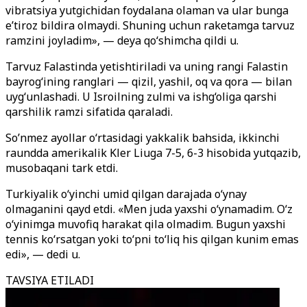
vibratsiya yutgichidan foydalana olaman va ular bunga
e’tiroz bildira olmaydi. Shuning uchun raketamga tarvuz
ramzini joyladim», — deya qo‘shimcha qildi u.
Tarvuz Falastinda yetishtiriladi va uning rangi Falastin
bayrog‘ining ranglari — qizil, yashil, oq va qora — bilan
uyg‘unlashadi. U Isroilning zulmi va ishg‘oliga qarshi
qarshilik ramzi sifatida qaraladi.
So’nmez ayollar o‘rtasidagi yakkalik bahsida, ikkinchi
raundda amerikalik Kler Liuga 7-5, 6-3 hisobida yutqazib,
musobaqani tark etdi.
Turkiyalik o‘yinchi umid qilgan darajada o‘ynay
olmaganini qayd etdi. «Men juda yaxshi o‘ynamadim. O‘z
o‘yinimga muvofiq harakat qila olmadim. Bugun yaxshi
tennis ko‘rsatgan yoki to‘pni to‘liq his qilgan kunim emas
edi», — dedi u.
TAVSIYA ETILADI