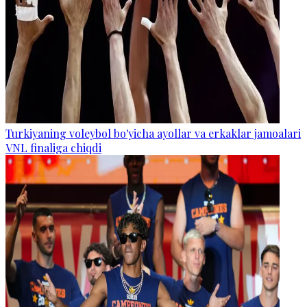
Turkiyaning voleybol bo'yicha ayollar va erkaklar jamoalari
VNL finaliga chiqdi