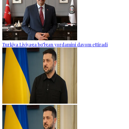
Turkiya Liviyaga bo‘lgan yordamini davom ettiradi