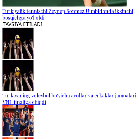
Turkiyalik tennischi Zeynep Sonmez Uimbldonda ikkinchi
bosqichga yo'l oldi
TAVSIYA ETILADI
Turkiyaning voleybol bo'yicha ayollar va erkaklar jamoalari
VNL finaliga chiqdi