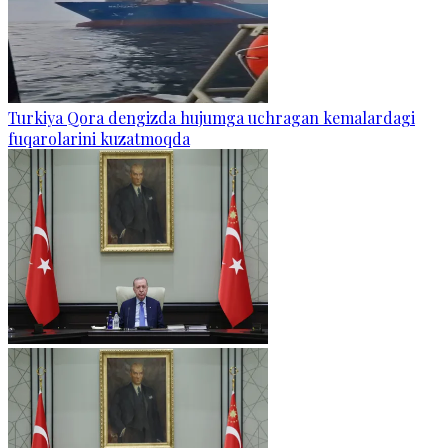
Turkiya Qora dengizda hujumga uchragan kemalardagi
fuqarolarini kuzatmoqda