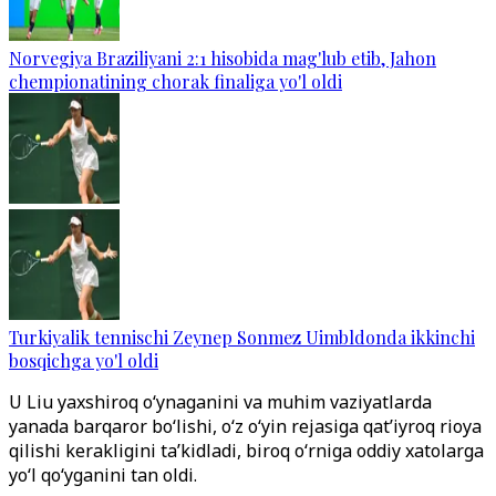
Norvegiya Braziliyani 2:1 hisobida mag'lub etib, Jahon
chempionatining chorak finaliga yo'l oldi
Turkiyalik tennischi Zeynep Sonmez Uimbldonda ikkinchi
bosqichga yo'l oldi
U Liu yaxshiroq o‘ynaganini va muhim vaziyatlarda
yanada barqaror bo‘lishi, o‘z o‘yin rejasiga qat’iyroq rioya
qilishi kerakligini ta’kidladi, biroq o‘rniga oddiy xatolarga
yo‘l qo‘yganini tan oldi.