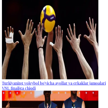
Turkiyaning voleybol bo'yicha ayollar va erkaklar jamoalari
VNL finaliga chiqdi