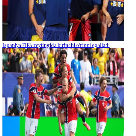
Ispaniya FIFA reytingida birinchi o'rinni egalladi