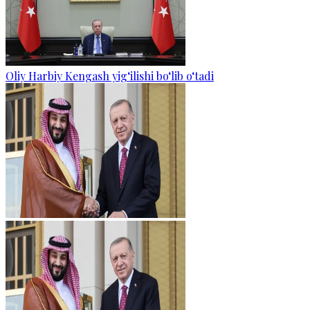
Oliy Harbiy Kengash yig‘ilishi bo‘lib o‘tadi