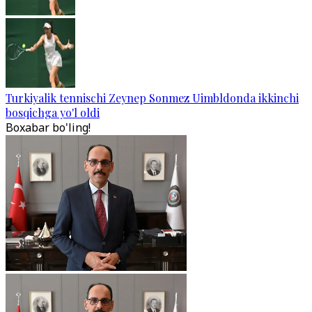
Turkiyalik tennischi Zeynep Sonmez Uimbldonda ikkinchi
bosqichga yo'l oldi
Boxabar bo'ling!