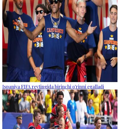
Ispaniya FIFA reytingida birinchi o'rinni egalladi