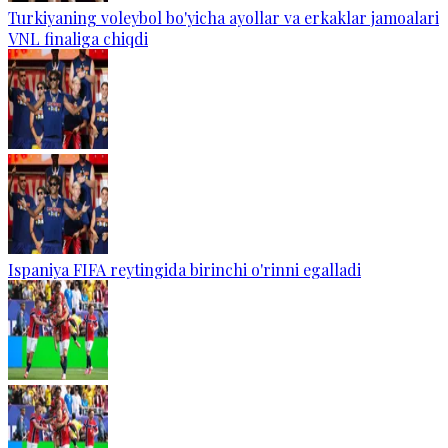
Turkiyaning voleybol bo'yicha ayollar va erkaklar jamoalari
VNL finaliga chiqdi
Ispaniya FIFA reytingida birinchi o'rinni egalladi