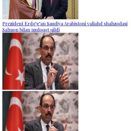
Prezident Erdo‘g‘an Saudiya Arabistoni valiahd shahzodasi
Salmon bilan muloqot qildi