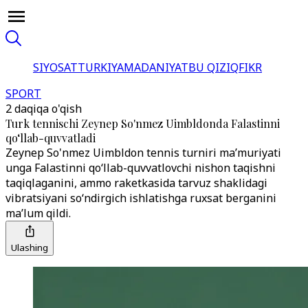
SIYOSAT
TURKIYA
MADANIYAT
BU QIZIQ
FIKR
SPORT
2 daqiqa o'qish
Turk tennischi Zeynep So'nmez Uimbldonda Falastinni
qo‘llab-quvvatladi
Zeynep So'nmez Uimbldon tennis turniri ma’muriyati
unga Falastinni qo‘llab-quvvatlovchi nishon taqishni
taqiqlaganini, ammo raketkasida tarvuz shaklidagi
vibratsiyani so‘ndirgich ishlatishga ruxsat berganini
ma’lum qildi.
Ulashing