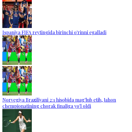
Ispaniya FIFA reytingida birinchi o'rinni egalladi
Norvegiya Braziliyani 2:1 hisobida mag'lub etib, Jahon
chempionatining chorak finaliga yo'l oldi