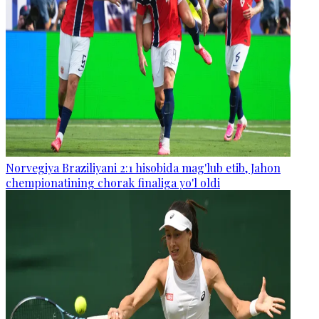
Norvegiya Braziliyani 2:1 hisobida mag'lub etib, Jahon
chempionatining chorak finaliga yo'l oldi