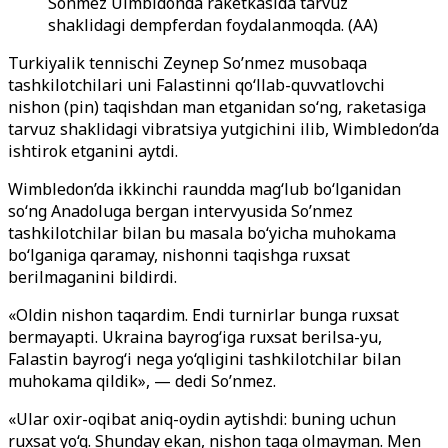
Sonmez Uimbldonda raketkasida tarvuz
shaklidagi dempferdan foydalanmoqda. (AA)
Turkiyalik tennischi Zeynep So’nmez musobaqa
tashkilotchilari uni Falastinni qo‘llab-quvvatlovchi
nishon (pin) taqishdan man etganidan so‘ng, raketasiga
tarvuz shaklidagi vibratsiya yutgichini ilib, Wimbledon’da
ishtirok etganini aytdi.
Wimbledon’da ikkinchi raundda mag‘lub bo‘lganidan
so‘ng Anadoluga bergan intervyusida So’nmez
tashkilotchilar bilan bu masala bo‘yicha muhokama
bo‘lganiga qaramay, nishonni taqishga ruxsat
berilmaganini bildirdi.
«Oldin nishon taqardim. Endi turnirlar bunga ruxsat
bermayapti. Ukraina bayrog‘iga ruxsat berilsa-yu,
Falastin bayrog‘i nega yo‘qligini tashkilotchilar bilan
muhokama qildik», — dedi So’nmez.
«Ular oxir-oqibat aniq-oydin aytishdi: buning uchun
ruxsat yo‘q. Shunday ekan, nishon taqa olmayman. Men