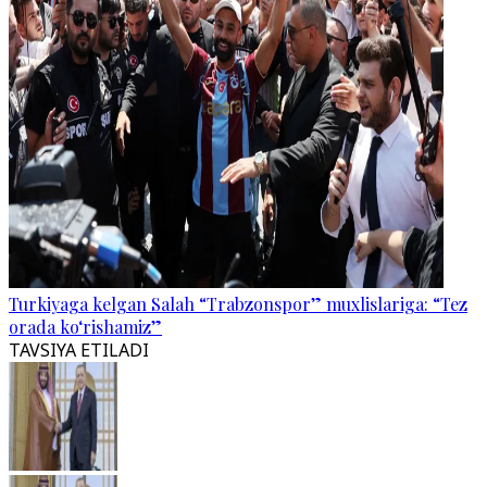
Turkiyaga kelgan Salah “Trabzonspor” muxlislariga: “Tez
orada ko‘rishamiz”
TAVSIYA ETILADI