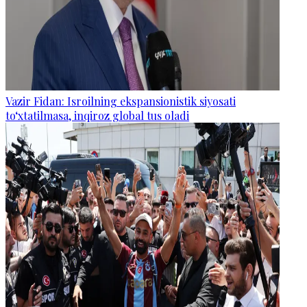
Vazir Fidan: Isroilning ekspansionistik siyosati
to‘xtatilmasa, inqiroz global tus oladi