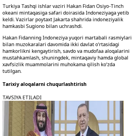
Turkiya Tashqi ishlar vaziri Hakan Fidan Osiyo-Tinch
okeani mintaqasiga safari doirasida Indoneziyaga yetib
keldi. Vazirlar poytaxt Jakarta shahrida indoneziyalik
hamkasbi Sugiono bilan uchrashdi.
Hakan Fidanning Indoneziya yuqori martabali rasmiylari
bilan muzokaralari davomida ikki davlat o‘rtasidagi
hamkorlikni kengaytirish, savdo va mudofaa aloqalarini
mustahkamlash, shuningdek, mintaqaviy hamda global
xavfsizlik muammolarini muhokama qilish ko‘zda
tutilgan.
Tarixiy aloqalarni chuqurlashtirish
TAVSIYA ETILADI