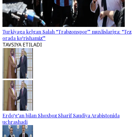
Turkiyaga kelgan Salah “Trabzonspor” muxlislariga: “Tez
orada ko‘rishamiz”
TAVSIYA ETILADI
Erdo‘g‘an bilan Shoxboz Sharif Saudiya Arabistonida
uchrashadi