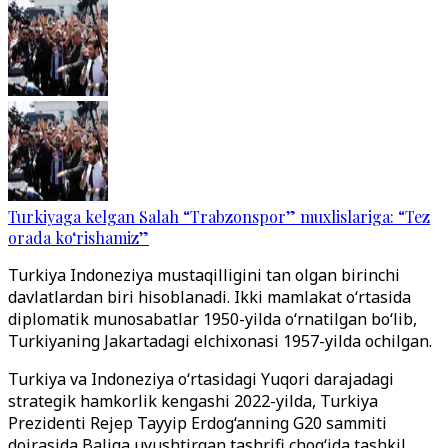
Turkiyaga kelgan Salah “Trabzonspor” muxlislariga: “Tez
orada ko‘rishamiz”
Turkiya Indoneziya mustaqilligini tan olgan birinchi
davlatlardan biri hisoblanadi. Ikki mamlakat o‘rtasida
diplomatik munosabatlar 1950-yilda o‘rnatilgan bo‘lib,
Turkiyaning Jakartadagi elchixonasi 1957-yilda ochilgan.
Turkiya va Indoneziya o‘rtasidagi Yuqori darajadagi
strategik hamkorlik kengashi 2022-yilda, Turkiya
Prezidenti Rejep Tayyip Erdog‘anning G20 sammiti
doirasida Baliga uyushtirgan tashrifi chog‘ida tashkil