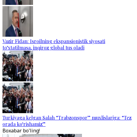
Vazir Fidan: Isroilning ekspansionistik siyosati
to‘xtatilmasa, inqiroz global tus oladi
Turkiyaga kelgan Salah “Trabzonspor” muxlislariga: “Tez
orada ko‘rishamiz”
Boxabar bo'ling!