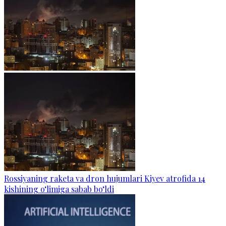
Rossiyaning raketa va dron hujumlari Kiyev atrofida 14
kishining o‘limiga sabab bo‘ldi