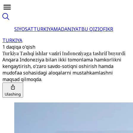
SIYOSAT
TURKIYA
MADANIYAT
BU QIZIQ
FIKR
TURKIYA
1 daqiqa o'qish
Turkiya Tashqi ishlar vaziri Indoneziyaga tashrif buyurdi
Anqara Indoneziya bilan ikki tomonlama hamkorlikni
kengaytirish, o‘zaro savdo-sotiqni oshirish hamda
mudofaa sohasidagi aloqalarni mustahkamlashni
maqsad qilmoqda.
Ulashing