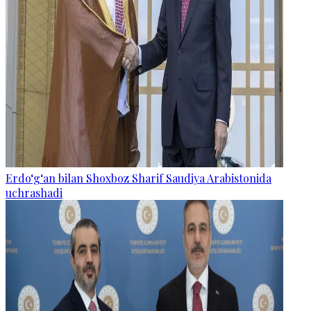
Erdo‘g‘an bilan Shoxboz Sharif Saudiya Arabistonida
uchrashadi