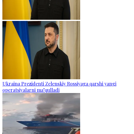
Ukraina Prezidenti Zelenskiy Rossiyaga qarshi yangi
operatsiyalarni ma’qulladi