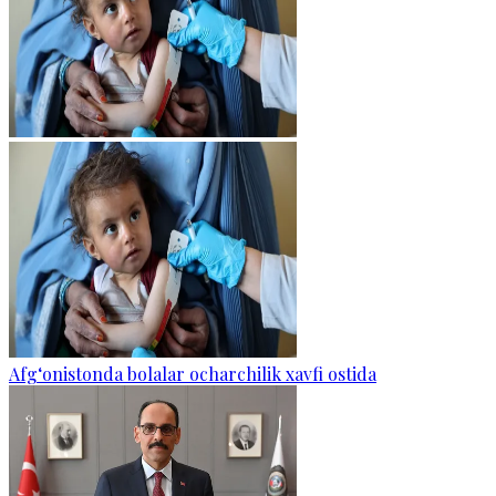
Afg‘onistonda bolalar ocharchilik xavfi ostida