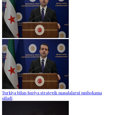
Turkiya bilan Suriya strategik masalalarni muhokama
qiladi