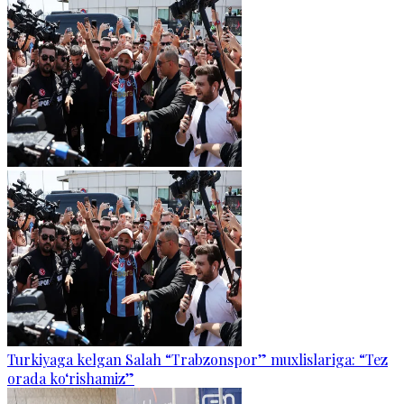
Turkiyaga kelgan Salah “Trabzonspor” muxlislariga: “Tez
orada ko‘rishamiz”