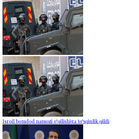
Isroil bomdod namozi o‘qilishiga to‘sqinlik qildi