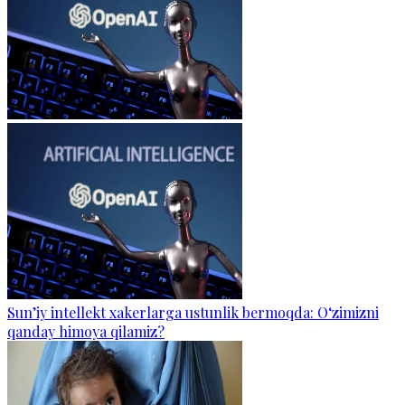
Sun’iy intellekt xakerlarga ustunlik bermoqda: O‘zimizni
qanday himoya qilamiz?