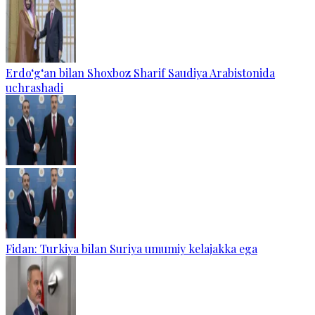
Erdo‘g‘an bilan Shoxboz Sharif Saudiya Arabistonida
uchrashadi
Fidan: Turkiya bilan Suriya umumiy kelajakka ega