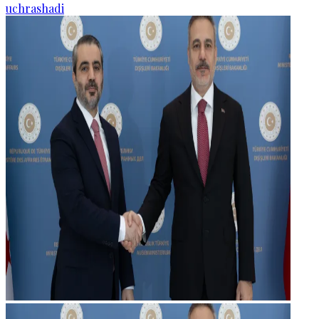
uchrashadi