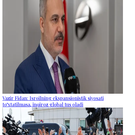
Vazir Fidan: Isroilning ekspansionistik siyosati
to‘xtatilmasa, inqiroz global tus oladi