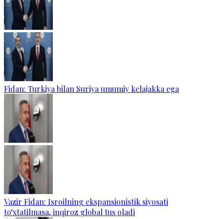
Fidan: Turkiya bilan Suriya umumiy kelajakka ega
Vazir Fidan: Isroilning ekspansionistik siyosati
to‘xtatilmasa, inqiroz global tus oladi