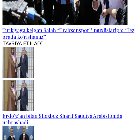
Turkiyaga kelgan Salah “Trabzonspor” muxlislariga: “Tez
orada ko‘rishamiz”
TAVSIYA ETILADI
Erdo‘g‘an bilan Shoxboz Sharif Saudiya Arabistonida
uchrashadi