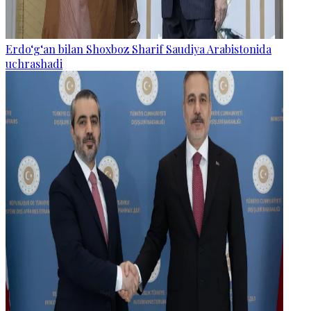
Erdo‘g‘an bilan Shoxboz Sharif Saudiya Arabistonida
uchrashadi