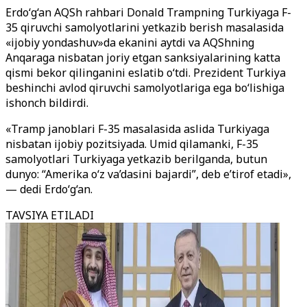
Erdo‘g‘an AQSh rahbari Donald Trampning Turkiyaga F-
35 qiruvchi samolyotlarini yetkazib berish masalasida
«ijobiy yondashuv»da ekanini aytdi va AQShning
Anqaraga nisbatan joriy etgan sanksiyalarining katta
qismi bekor qilinganini eslatib o‘tdi. Prezident Turkiya
beshinchi avlod qiruvchi samolyotlariga ega bo‘lishiga
ishonch bildirdi.
«Tramp janoblari F-35 masalasida aslida Turkiyaga
nisbatan ijobiy pozitsiyada. Umid qilamanki, F-35
samolyotlari Turkiyaga yetkazib berilganda, butun
dunyo: “Amerika o‘z va’dasini bajardi”, deb e’tirof etadi»,
— dedi Erdo‘g‘an.
TAVSIYA ETILADI