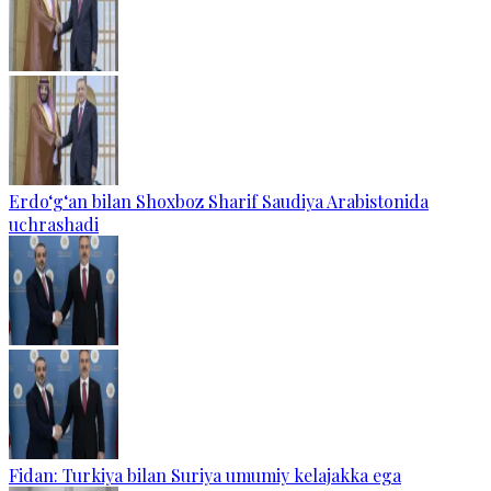
Erdo‘g‘an bilan Shoxboz Sharif Saudiya Arabistonida
uchrashadi
Fidan: Turkiya bilan Suriya umumiy kelajakka ega