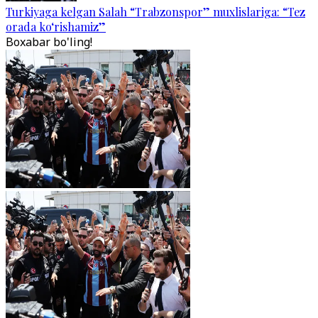
Turkiyaga kelgan Salah “Trabzonspor” muxlislariga: “Tez
orada ko‘rishamiz”
Boxabar bo'ling!