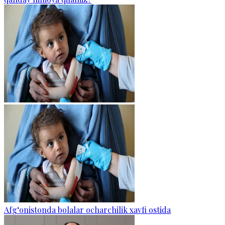
Afg‘onistonda bolalar ocharchilik xavfi ostida