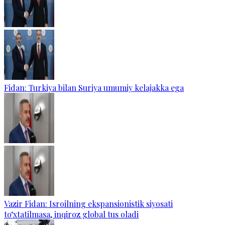
Fidan: Turkiya bilan Suriya umumiy kelajakka ega
Vazir Fidan: Isroilning ekspansionistik siyosati
to‘xtatilmasa, inqiroz global tus oladi