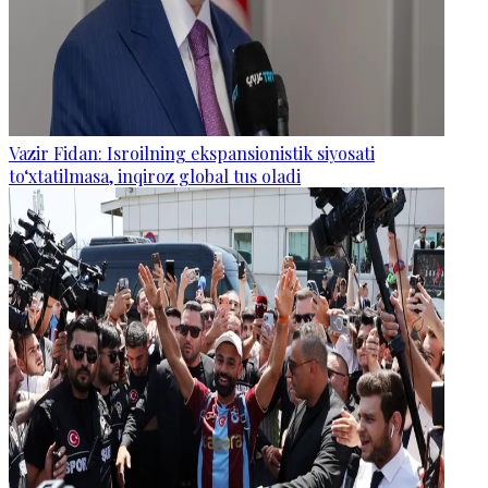
Vazir Fidan: Isroilning ekspansionistik siyosati
to‘xtatilmasa, inqiroz global tus oladi