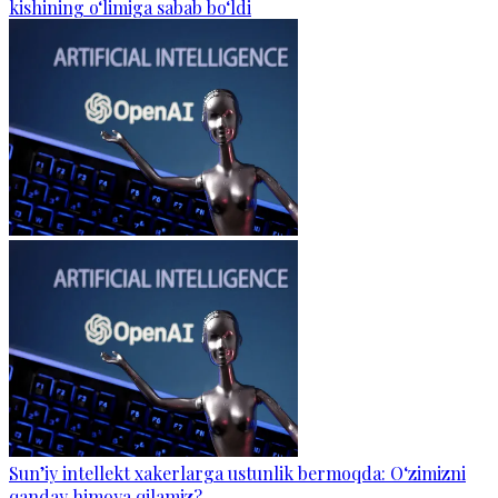
kishining o‘limiga sabab bo‘ldi
Sun’iy intellekt xakerlarga ustunlik bermoqda: O‘zimizni
qanday himoya qilamiz?