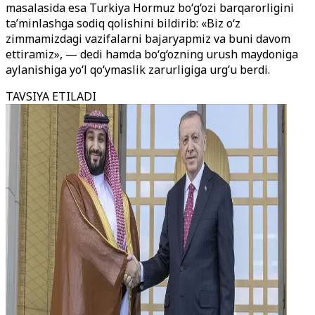
masalasida esa Turkiya Hormuz bo‘g‘ozi barqarorligini
ta’minlashga sodiq qolishini bildirib: «Biz o‘z
zimmamizdagi vazifalarni bajaryapmiz va buni davom
ettiramiz», — dedi hamda bo‘g‘ozning urush maydoniga
aylanishiga yo‘l qo‘ymaslik zarurligiga urg‘u berdi.
TAVSIYA ETILADI