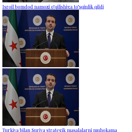
Isroil bomdod namozi o‘qilishiga to‘sqinlik qildi
Turkiya bilan Suriya strategik masalalarni muhokama