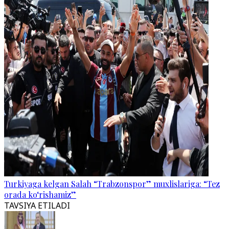
Turkiyaga kelgan Salah “Trabzonspor” muxlislariga: “Tez
orada ko‘rishamiz”
TAVSIYA ETILADI