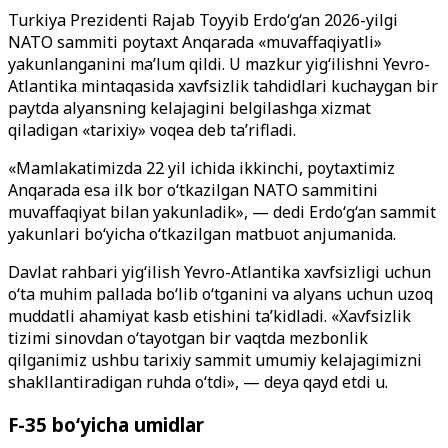
Turkiya Prezidenti Rajab Toyyib Erdo‘g‘an 2026-yilgi
NATO sammiti poytaxt Anqarada «muvaffaqiyatli»
yakunlanganini ma’lum qildi. U mazkur yig‘ilishni Yevro-
Atlantika mintaqasida xavfsizlik tahdidlari kuchaygan bir
paytda alyansning kelajagini belgilashga xizmat
qiladigan «tarixiy» voqea deb ta’rifladi.
«Mamlakatimizda 22 yil ichida ikkinchi, poytaxtimiz
Anqarada esa ilk bor o‘tkazilgan NATO sammitini
muvaffaqiyat bilan yakunladik», — dedi Erdo‘g‘an sammit
yakunlari bo‘yicha o‘tkazilgan matbuot anjumanida.
Davlat rahbari yig‘ilish Yevro-Atlantika xavfsizligi uchun
o‘ta muhim pallada bo‘lib o‘tganini va alyans uchun uzoq
muddatli ahamiyat kasb etishini ta’kidladi. «Xavfsizlik
tizimi sinovdan o‘tayotgan bir vaqtda mezbonlik
qilganimiz ushbu tarixiy sammit umumiy kelajagimizni
shakllantiradigan ruhda o‘tdi», — deya qayd etdi u.
F-35 bo‘yicha umidlar