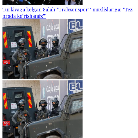
Turkiyaga kelgan Salah “Trabzonspor” muxlislariga: “Tez
orada ko‘rishamiz”