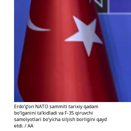
Erdoʻgʻon NATO sammiti tarixiy qadam
boʻlganini taʼkidladi va F-35 qiruvchi
samolyotlari boʻyicha siljish borligini qayd
etdi. / AA