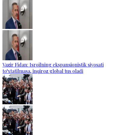
Vazir Fidan: Isroilning ekspansionistik siyosati
to‘xtatilmasa, inqiroz global tus oladi