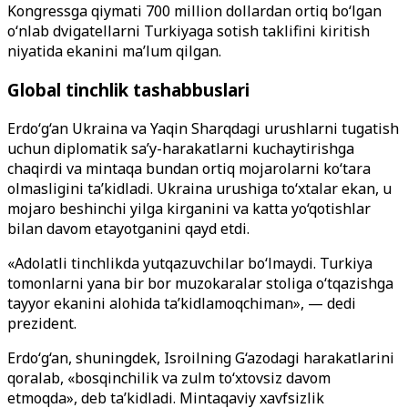
Kongressga qiymati 700 million dollardan ortiq bo‘lgan
o‘nlab dvigatellarni Turkiyaga sotish taklifini kiritish
niyatida ekanini ma’lum qilgan.
Global tinchlik tashabbuslari
Erdo‘g‘an Ukraina va Yaqin Sharqdagi urushlarni tugatish
uchun diplomatik sa’y-harakatlarni kuchaytirishga
chaqirdi va mintaqa bundan ortiq mojarolarni ko‘tara
olmasligini ta’kidladi. Ukraina urushiga to‘xtalar ekan, u
mojaro beshinchi yilga kirganini va katta yo‘qotishlar
bilan davom etayotganini qayd etdi.
«Adolatli tinchlikda yutqazuvchilar bo‘lmaydi. Turkiya
tomonlarni yana bir bor muzokaralar stoliga o‘tqazishga
tayyor ekanini alohida ta’kidlamoqchiman», — dedi
prezident.
Erdo‘g‘an, shuningdek, Isroilning G‘azodagi harakatlarini
qoralab, «bosqinchilik va zulm to‘xtovsiz davom
etmoqda», deb ta’kidladi. Mintaqaviy xavfsizlik