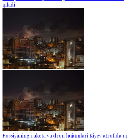
qiladi
Rossiyaning raketa va dron hujumlari Kiyev atrofida 14