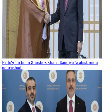
Erdo‘g‘an bilan Shoxboz Sharif Saudiya Arabistonida
uchrashadi