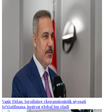
Vazir Fidan: Isroilning ekspansionistik siyosati
to‘xtatilmasa, inqiroz global tus oladi