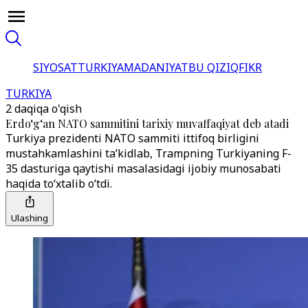
SIYOSAT
TURKIYA
MADANIYAT
BU QIZIQ
FIKR
TURKIYA
2 daqiqa o'qish
Erdo‘g‘an NATO sammitini tarixiy muvaffaqiyat deb atadi
Turkiya prezidenti NATO sammiti ittifoq birligini
mustahkamlashini ta’kidlab, Trampning Turkiyaning F-
35 dasturiga qaytishi masalasidagi ijobiy munosabati
haqida to‘xtalib o‘tdi.
Ulashing