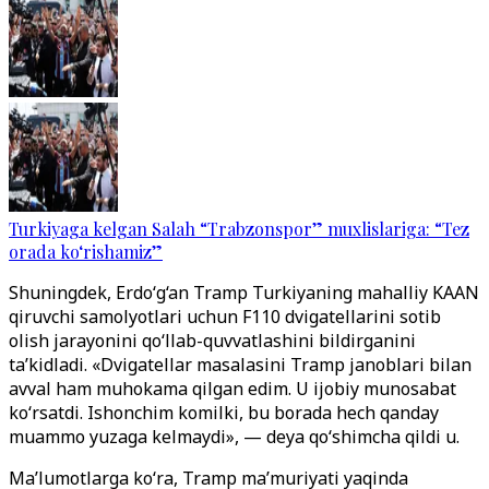
Turkiyaga kelgan Salah “Trabzonspor” muxlislariga: “Tez
orada ko‘rishamiz”
Shuningdek, Erdo‘g‘an Tramp Turkiyaning mahalliy KAAN
qiruvchi samolyotlari uchun F110 dvigatellarini sotib
olish jarayonini qo‘llab-quvvatlashini bildirganini
ta’kidladi. «Dvigatellar masalasini Tramp janoblari bilan
avval ham muhokama qilgan edim. U ijobiy munosabat
ko‘rsatdi. Ishonchim komilki, bu borada hech qanday
muammo yuzaga kelmaydi», — deya qo‘shimcha qildi u.
Ma’lumotlarga ko‘ra, Tramp ma’muriyati yaqinda