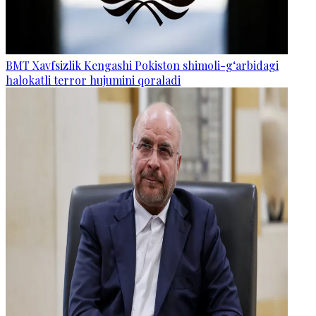
BMT Xavfsizlik Kengashi Pokiston shimoli-g‘arbidagi
halokatli terror hujumini qoraladi