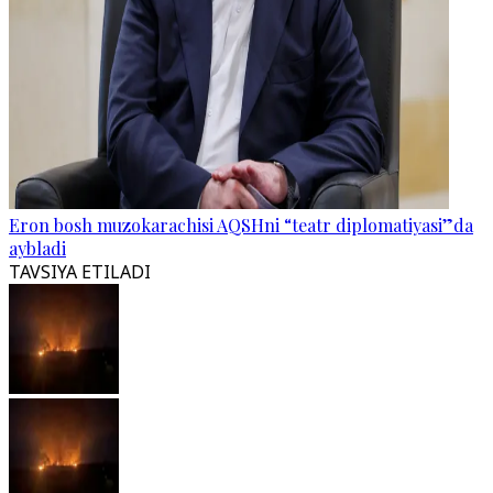
Eron bosh muzokarachisi AQSHni “teatr diplomatiyasi”da
aybladi
TAVSIYA ETILADI