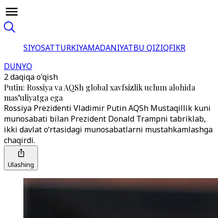
SIYOSAT
TURKIYA
MADANIYAT
BU QIZIQ
FIKR
DUNYO
2 daqiqa o'qish
Putin: Rossiya va AQSh global xavfsizlik uchun alohida
mas’uliyatga ega
Rossiya Prezidenti Vladimir Putin AQSh Mustaqillik kuni
munosabati bilan Prezident Donald Trampni tabriklab,
ikki davlat o‘rtasidagi munosabatlarni mustahkamlashga
chaqirdi.
Ulashing