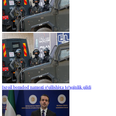
Isroil bomdod namozi o‘qilishiga to‘sqinlik qildi