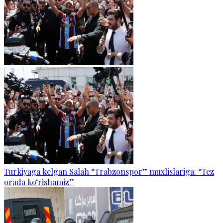
Turkiyaga kelgan Salah “Trabzonspor” muxlislariga: “Tez
orada ko‘rishamiz”