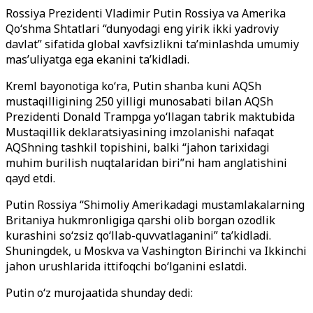
Rossiya Prezidenti Vladimir Putin Rossiya va Amerika
Qo‘shma Shtatlari “dunyodagi eng yirik ikki yadroviy
davlat” sifatida global xavfsizlikni ta’minlashda umumiy
mas’uliyatga ega ekanini ta’kidladi.
Kreml bayonotiga ko‘ra, Putin shanba kuni AQSh
mustaqilligining 250 yilligi munosabati bilan AQSh
Prezidenti Donald Trampga yo‘llagan tabrik maktubida
Mustaqillik deklaratsiyasining imzolanishi nafaqat
AQShning tashkil topishini, balki “jahon tarixidagi
muhim burilish nuqtalaridan biri”ni ham anglatishini
qayd etdi.
Putin Rossiya “Shimoliy Amerikadagi mustamlakalarning
Britaniya hukmronligiga qarshi olib borgan ozodlik
kurashini so‘zsiz qo‘llab-quvvatlaganini” ta’kidladi.
Shuningdek, u Moskva va Vashington Birinchi va Ikkinchi
jahon urushlarida ittifoqchi bo‘lganini eslatdi.
Putin o‘z murojaatida shunday dedi: