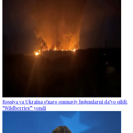
Rossiya va Ukraina o‘zaro ommaviy hujumlarni da’vo qildi:
“Wildberries” yondi