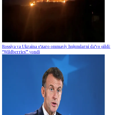
Rossiya va Ukraina o‘zaro ommaviy hujumlarni da’vo qildi:
“Wildberries” yondi