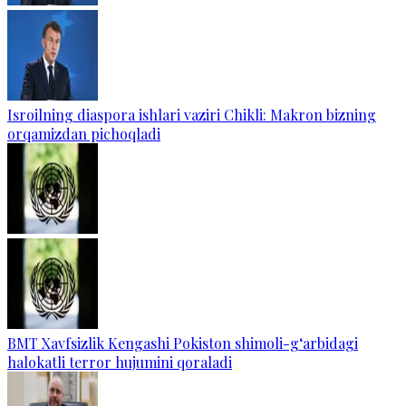
Isroilning diaspora ishlari vaziri Chikli: Makron bizning
orqamizdan pichoqladi
BMT Xavfsizlik Kengashi Pokiston shimoli-g‘arbidagi
halokatli terror hujumini qoraladi