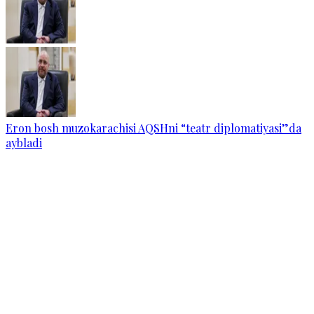
Eron bosh muzokarachisi AQSHni “teatr diplomatiyasi”da
aybladi