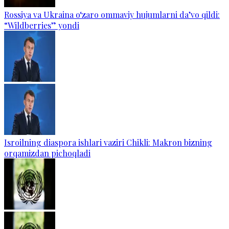
Rossiya va Ukraina o‘zaro ommaviy hujumlarni da’vo qildi:
“Wildberries” yondi
Isroilning diaspora ishlari vaziri Chikli: Makron bizning
orqamizdan pichoqladi