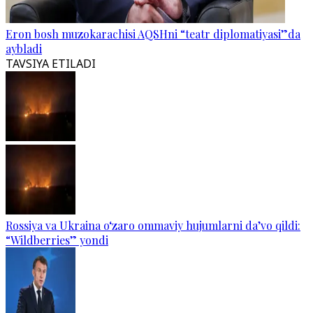
Eron bosh muzokarachisi AQSHni “teatr diplomatiyasi”da
aybladi
TAVSIYA ETILADI
Rossiya va Ukraina o‘zaro ommaviy hujumlarni da’vo qildi:
“Wildberries” yondi