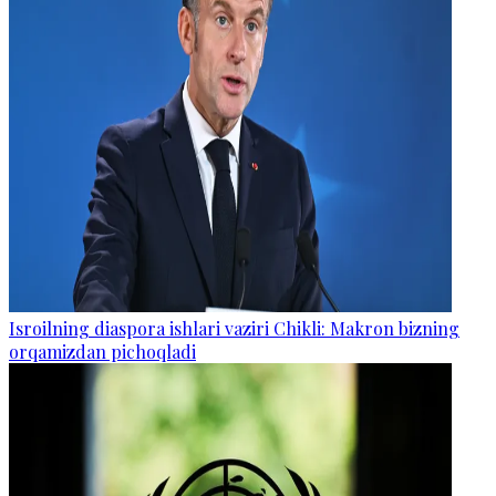
Isroilning diaspora ishlari vaziri Chikli: Makron bizning
orqamizdan pichoqladi