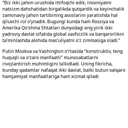
“Biz ikki jahon urushida ittifoqchi edik, insoniyatni
natsizm dahshatidan birgalikda qutqardik va keyinchalik
zamonaviy jahon tartibining asoslarini yaratishda hal
qiluvchi rol o‘ynadik. Bugungi kunda ham Rossiya va
Amerika Qo‘shma Shtatlari dunyodagi eng yirik ikki
yadroviy davlat sifatida global xavfsizlik va barqarorlikni
ta’minlashda alohida mas’uliyatni o‘z zimmasiga oladi.”
Putin Moskva va Vashington o‘rtasida “konstruktiv, teng
huquqli va o‘zaro manfaatli” munosabatlarni
rivojlantirish muhimligini ta’kidladi. Uning fikricha,
bunday qadamlar nafaqat ikki davlat, balki butun xalqaro
hamjamiyat manfaatlariga ham xizmat qiladi.