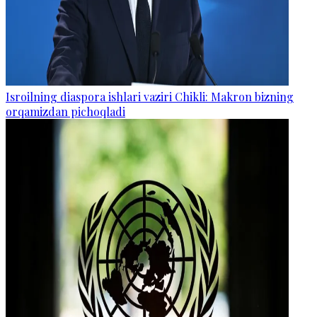
Isroilning diaspora ishlari vaziri Chikli: Makron bizning
orqamizdan pichoqladi