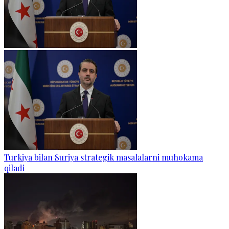
Turkiya bilan Suriya strategik masalalarni muhokama
qiladi