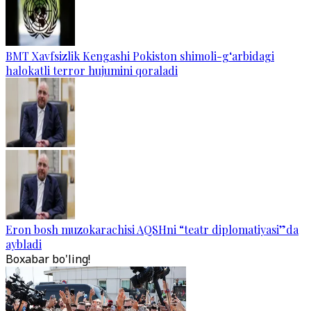
BMT Xavfsizlik Kengashi Pokiston shimoli-g‘arbidagi
halokatli terror hujumini qoraladi
Eron bosh muzokarachisi AQSHni “teatr diplomatiyasi”da
aybladi
Boxabar bo'ling!