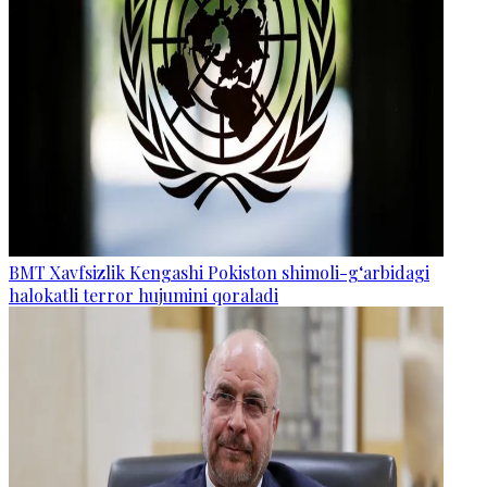
BMT Xavfsizlik Kengashi Pokiston shimoli-g‘arbidagi
halokatli terror hujumini qoraladi