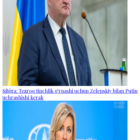
Sibiga: Tezroq tinchlik o‘rnashi uchun Zelenskiy bilan Putin
uchrashishi kerak