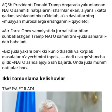
AQSh Prezidenti Donald Tramp Anqarada yakunlangan
NATO sammiti natijalarini sharhlar ekan, alyans «katta
qadam tashlaganini» ta’kidlab, a’zo davlatlarning
«muayyan murosalarga erishganini» qayd etdi.
«Air Force One» samolyotida jurnalistlar bilan
suhbatlashgan Tramp NATO sammitini «juda samarali»
deb baholadi.
«Biz juda yaxshi bir-ikki kun o‘tkazdik va ko‘plab
masalalar o‘z yechimini topdi», — dedi u va qo‘shimcha
qildi: «NATO aslida ajoyib ish bajardi. Unda juda muhim
natijalar bor».
Ikki tomonlama kelishuvlar
TAVSIYA ETILADI