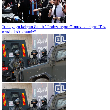
Turkiyaga kelgan Salah “Trabzonspor” muxlislariga: “Tez
orada ko‘rishamiz”