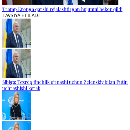
Tramp Eronga qarshi rejalashtirgan hujumni bekor qildi
TAVSIYA ETILADI
Sibiga: Tezroq tinchlik o‘rnashi uchun Zelenskiy bilan Putin
uchrashishi kerak