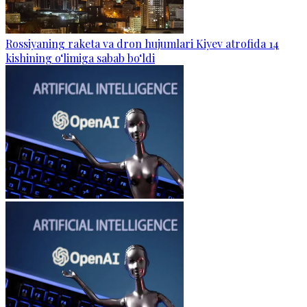
Rossiyaning raketa va dron hujumlari Kiyev atrofida 14
kishining o‘limiga sabab bo‘ldi