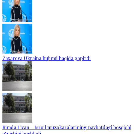
Zaxarova Ukraina hujumi haqida gapirdi
Rimda Livan – Isroil muzokaralarining navbatdagi bosqichi
o‘z ishini boshladi