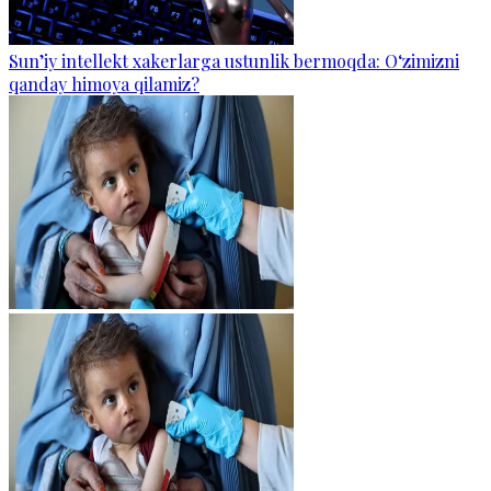
Sun’iy intellekt xakerlarga ustunlik bermoqda: O‘zimizni
qanday himoya qilamiz?