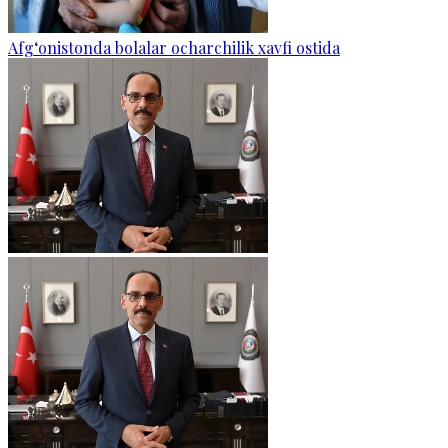
Afg‘onistonda bolalar ocharchilik xavfi ostida