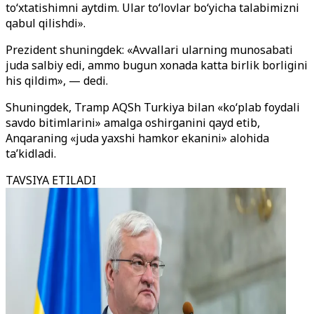
to‘xtatishimni aytdim. Ular to‘lovlar bo‘yicha talabimizni
qabul qilishdi».
Prezident shuningdek: «Avvallari ularning munosabati
juda salbiy edi, ammo bugun xonada katta birlik borligini
his qildim», — dedi.
Shuningdek, Tramp AQSh Turkiya bilan «ko‘plab foydali
savdo bitimlarini» amalga oshirganini qayd etib,
Anqaraning «juda yaxshi hamkor ekanini» alohida
ta’kidladi.
TAVSIYA ETILADI