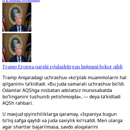
Tramp Eronga qarshi rejalashtirgan hujumni bekor qildi
Tramp Anqaradagi uchrashuv «ko‘plab muammolarni hal
qilganini» ta’kidladi. «Bu juda samarali uchrashuv bo‘ldi.
Odamlar AQShga nisbatan adolatsiz munosabatda
bo‘linganini tushunib yetishmoqda», — deya ta’kidladi
AQSh rahbari.
U mavjud qiyinchiliklarga qaramay, «Ispaniya bugun
to‘liq safga qaytdi va juda saxiylik ko‘rsatdi. Men ularga
agar shartlar bajarilmasa, savdo aloqalarini