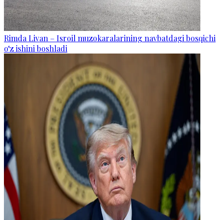
Rimda Livan – Isroil muzokaralarining navbatdagi bosqichi
o‘z ishini boshladi