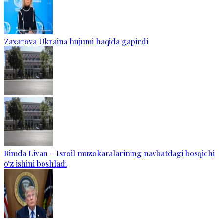
Zaxarova Ukraina hujumi haqida gapirdi
Rimda Livan – Isroil muzokaralarining navbatdagi bosqichi
o‘z ishini boshladi