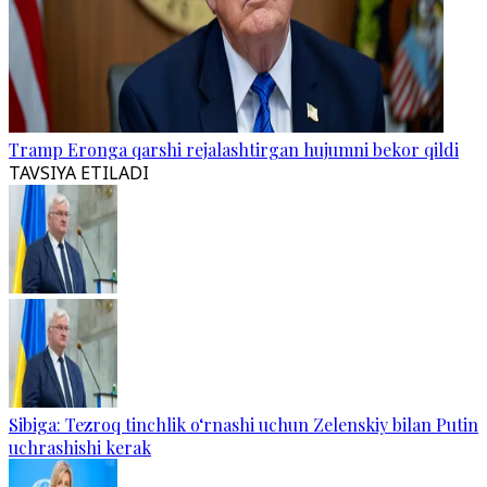
Tramp Eronga qarshi rejalashtirgan hujumni bekor qildi
TAVSIYA ETILADI
Sibiga: Tezroq tinchlik o‘rnashi uchun Zelenskiy bilan Putin
uchrashishi kerak