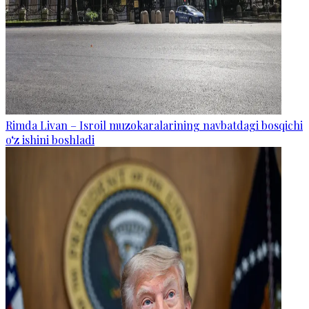
Rimda Livan – Isroil muzokaralarining navbatdagi bosqichi
o‘z ishini boshladi