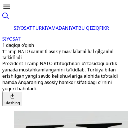
SIYOSAT
TURKIYA
MADANIYAT
BU QIZIQ
FIKR
SIYOSAT
1 daqiqa o'qish
Tramp NATO sammiti asosiy masalalarni hal qilganini
ta’kidladi
Prezident Tramp NATO ittifoqchilari o‘rtasidagi birlik
yanada mustahkamlanganini ta’kidlab, Turkiya bilan
erishilgan yangi savdo kelishuvlariga alohida to‘xtaldi
hamda Anqaraning asosiy hamkor sifatidagi o‘rnini
yuqori baholadi.
Ulashing