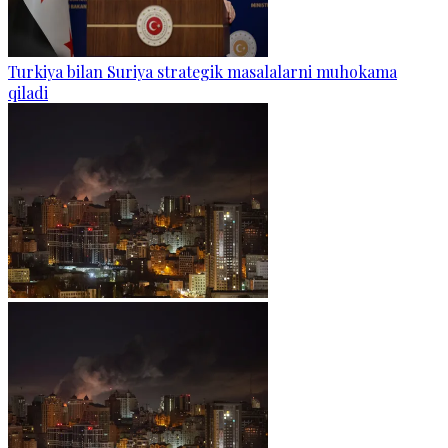
Turkiya bilan Suriya strategik masalalarni muhokama
qiladi