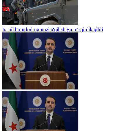
Isroil bomdod namozi o‘qilishiga to‘sqinlik qildi