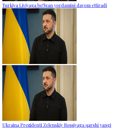
Turkiya Liviyaga bo‘lgan yordamini davom ettiradi
Ukraina Prezidenti Zelenskiy Rossiyaga qarshi yangi