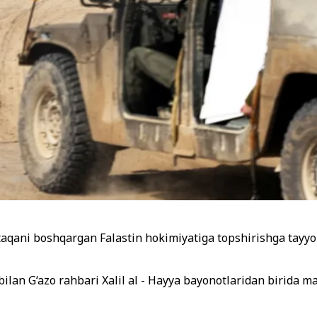
aqani boshqargan Falastin hokimiyatiga topshirishga tayyor
bilan G‘azo rahbari Xalil al - Hayya bayonotlaridan birida 