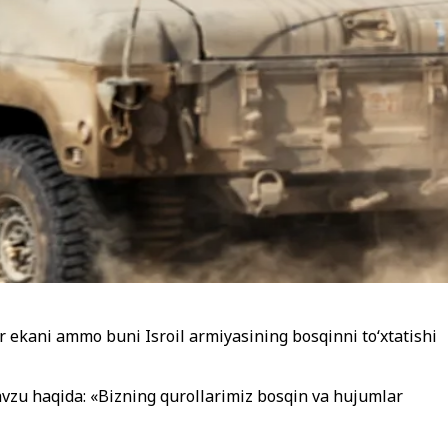
 ekani ammo buni Isroil armiyasining bosqinni to‘xtatishi
mavzu haqida: «Bizning qurollarimiz bosqin va hujumlar