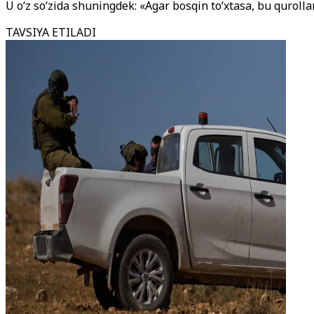
U o‘z so‘zida shuningdek: «Agar bosqin to‘xtasa, bu qurollar
TAVSIYA ETILADI