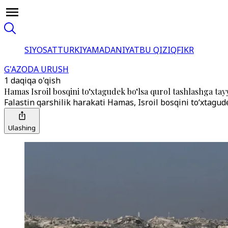
SIYOSAT
TURKIYA
MADANIYAT
BU QIZIQ
FIKR
G'AZODA URUSH
1 daqiqa o'qish
Hamas Isroil bosqini to‘xtagudek bo‘lsa qurol tashlashga tay
Falastin qarshilik harakati Hamas, Isroil bosqini to‘xtagud
Ulashing