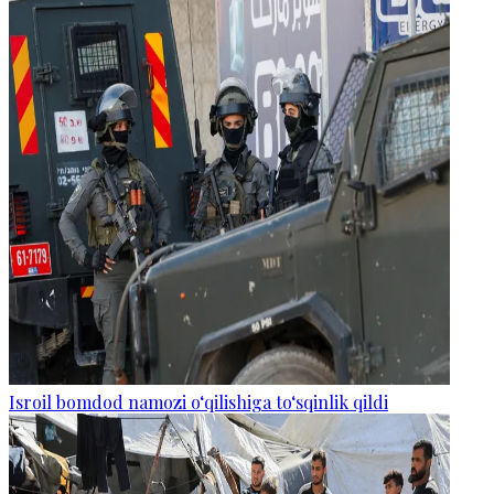
Isroil bomdod namozi o‘qilishiga to‘sqinlik qildi