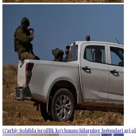
G‘arbiy Sohilda isroillik ko‘chmanchilarning hujumlari avj ol