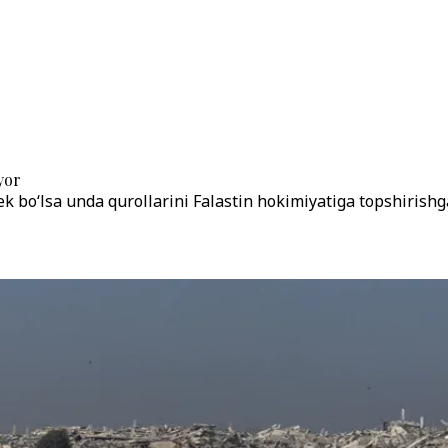
yor
ek bo‘lsa unda qurollarini Falastin hokimiyatiga topshirishga