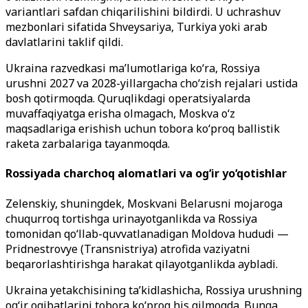
variantlari safdan chiqarilishini bildirdi. U uchrashuv
mezbonlari sifatida Shveysariya, Turkiya yoki arab
davlatlarini taklif qildi.
Ukraina razvedkasi ma’lumotlariga ko‘ra, Rossiya
urushni 2027 va 2028-yillargacha cho‘zish rejalari ustida
bosh qotirmoqda. Quruqlikdagi operatsiyalarda
muvaffaqiyatga erisha olmagach, Moskva o‘z
maqsadlariga erishish uchun tobora ko‘proq ballistik
raketa zarbalariga tayanmoqda.
Rossiyada charchoq alomatlari va og‘ir yo‘qotishlar
Zelenskiy, shuningdek, Moskvani Belarusni mojaroga
chuqurroq tortishga urinayotganlikda va Rossiya
tomonidan qo‘llab-quvvatlanadigan Moldova hududi —
Pridnestrovye (Transnistriya) atrofida vaziyatni
beqarorlashtirishga harakat qilayotganlikda aybladi.
Ukraina yetakchisining ta’kidlashicha, Rossiya urushning
og‘ir oqibatlarini tobora ko‘proq his qilmoqda. Bunga