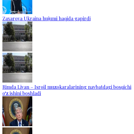
Zaxarova Ukraina hujumi haqida gapirdi
Rimda Livan – Isroil muzokaralarining navbatdagi bosqichi
o‘z ishini boshladi