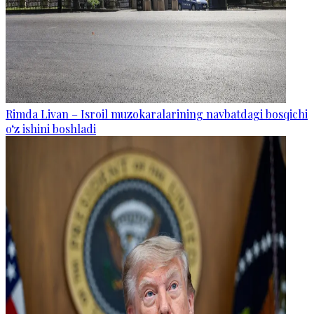
Rimda Livan – Isroil muzokaralarining navbatdagi bosqichi
o‘z ishini boshladi