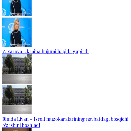
Zaxarova Ukraina hujumi haqida gapirdi
Rimda Livan – Isroil muzokaralarining navbatdagi bosqichi
o‘z ishini boshladi