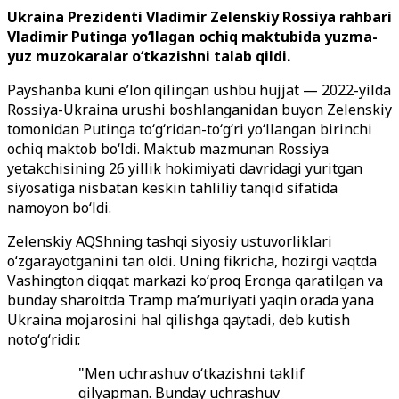
Ukraina Prezidenti Vladimir Zelenskiy Rossiya rahbari
Vladimir Putinga yo‘llagan ochiq maktubida yuzma-
yuz muzokaralar o‘tkazishni talab qildi.
Payshanba kuni e’lon qilingan ushbu hujjat — 2022-yilda
Rossiya-Ukraina urushi boshlanganidan buyon Zelenskiy
tomonidan Putinga to‘g‘ridan-to‘g‘ri yo‘llangan birinchi
ochiq maktob bo‘ldi. Maktub mazmunan Rossiya
yetakchisining 26 yillik hokimiyati davridagi yuritgan
siyosatiga nisbatan keskin tahliliy tanqid sifatida
namoyon bo‘ldi.
Zelenskiy AQShning tashqi siyosiy ustuvorliklari
o‘zgarayotganini tan oldi. Uning fikricha, hozirgi vaqtda
Vashington diqqat markazi ko‘proq Eronga qaratilgan va
bunday sharoitda Tramp ma’muriyati yaqin orada yana
Ukraina mojarosini hal qilishga qaytadi, deb kutish
noto‘g‘ridir.
"Men uchrashuv o‘tkazishni taklif
qilyapman. Bunday uchrashuv