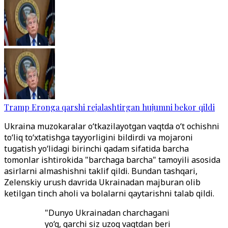
Tramp Eronga qarshi rejalashtirgan hujumni bekor qildi
Ukraina muzokaralar o‘tkazilayotgan vaqtda o‘t ochishni
to‘liq to‘xtatishga tayyorligini bildirdi va mojaroni
tugatish yo‘lidagi birinchi qadam sifatida barcha
tomonlar ishtirokida "barchaga barcha" tamoyili asosida
asirlarni almashishni taklif qildi. Bundan tashqari,
Zelenskiy urush davrida Ukrainadan majburan olib
ketilgan tinch aholi va bolalarni qaytarishni talab qildi.
"Dunyo Ukrainadan charchagani
yo‘q, garchi siz uzoq vaqtdan beri