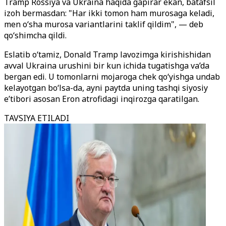
Tramp Rossiya va Ukraina haqida gapirar ekan, batafsil
izoh bermasdan: "Har ikki tomon ham murosaga keladi,
men o‘sha murosa variantlarini taklif qildim", — deb
qo‘shimcha qildi.
Eslatib o‘tamiz, Donald Tramp lavozimga kirishishidan
avval Ukraina urushini bir kun ichida tugatishga va’da
bergan edi. U tomonlarni mojaroga chek qo‘yishga undab
kelayotgan bo‘lsa-da, ayni paytda uning tashqi siyosiy
e’tibori asosan Eron atrofidagi inqirozga qaratilgan.
TAVSIYA ETILADI