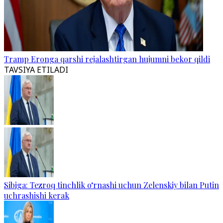
Tramp Eronga qarshi rejalashtirgan hujumni bekor qildi
TAVSIYA ETILADI
Sibiga: Tezroq tinchlik o‘rnashi uchun Zelenskiy bilan Putin
uchrashishi kerak