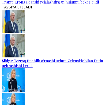
Tramp Eronga qarshi rejalashtirgan hujumni bekor qildi
TAVSIYA ETILADI
Sibiga: Tezroq tinchlik o‘rnashi uchun Zelenskiy bilan Putin
uchrashishi kerak