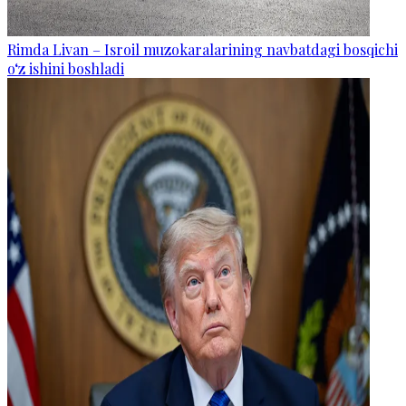
Rimda Livan – Isroil muzokaralarining navbatdagi bosqichi
o‘z ishini boshladi