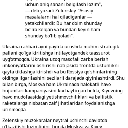
uchun aniq sanani belgilash lozim",
— deb yozadi Zelenskiy. "Asosiy
masalalarni hal qiladiganlar —
yetakchilardir. Bu har doim shunday
bo‘lib kelgan va bundan keyin ham
shunday bo‘lib qoladi".
Ukraina rahbari ayni paytda urushda muhim strategik
pallani qo‘lga kiritishga intilayotgandek taassurot
uyg‘otmoqda. Ukraina uzoq masofali zarba berish
imkoniyatlarini oshirishi natijasida frontda ustunlikni
qayta tiklashga kirishdi va bu Rossiya qo‘shinlarining
oldinga ilgarilashini sezilarli darajada qiyinlashtirdi. Shu
bilan birga, Moskva ham Ukrainada halokatli havo
hujumlari kampaniyasini kuchaytirgan holda, Kiyevning
havo mudofaasidagi yetishmovchiliklari va ballistik
raketalarga nisbatan zaif jihatlaridan foydalanishga
urinmoqda.
Zelenskiy muzokaralar neytral uchinchi davlatda
o‘tkazilishi lozimligini, bunda Moskva va Kiyev