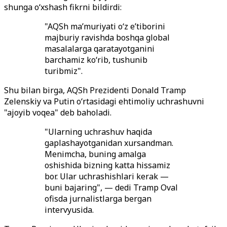
shunga o‘xshash fikrni bildirdi:
"AQSh ma’muriyati o‘z e’tiborini
majburiy ravishda boshqa global
masalalarga qaratayotganini
barchamiz ko‘rib, tushunib
turibmiz".
Shu bilan birga, AQSh Prezidenti Donald Tramp
Zelenskiy va Putin o‘rtasidagi ehtimoliy uchrashuvni
"ajoyib voqea" deb baholadi.
"Ularning uchrashuv haqida
gaplashayotganidan xursandman.
Menimcha, buning amalga
oshishida bizning katta hissamiz
bor. Ular uchrashishlari kerak —
buni bajaring", — dedi Tramp Oval
ofisda jurnalistlarga bergan
intervyusida.