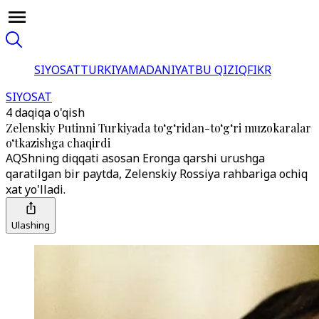
SIYOSAT
TURKIYA
MADANIYAT
BU QIZIQ
FIKR
SIYOSAT
4 daqiqa o'qish
Zelenskiy Putinni Turkiyada to‘g‘ridan-to‘g‘ri muzokaralar
o‘tkazishga chaqirdi
AQShning diqqati asosan Eronga qarshi urushga
qaratilgan bir paytda, Zelenskiy Rossiya rahbariga ochiq
xat yo'lladi.
Ulashing