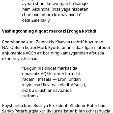
aynan shuni kutayotgan bo‘lsangiz
ham. Aksincha, Rossiyaga nisbatan
charchoq tobora kuchaymoqda", —
dedi Zelenskiy.
Vashingtonning diqqat markazi Eronga ko‘chdi
Chorshanba kuni Zelenskiy Kiyevga tashrif buyurgan
NATO Bosh kotibi Mark Ryutte bilan o‘tkazilgan matbuot
anjumanida AQSh e’tiborining kamayganidan afsusda
ekanini yashirmadi:
"Bugun biz diqqat markazida
emasmiz. AQSh uchun birinchi
raqamli masala — Eron, undan
keyin esa Ukraina keladi. Afsuski,
biz bu urushlar navbatida
turibmiz".
Payshanba kuni Rossiya Prezidenti Vladimir Putin ham
Sankt-Peterburgda xorijiy jurnalistlar bilan uchrashuvda