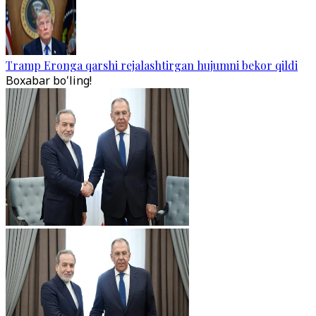
Tramp Eronga qarshi rejalashtirgan hujumni bekor qildi
Boxabar bo'ling!