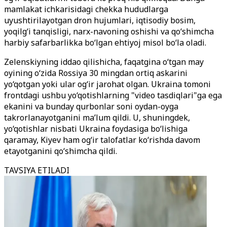
mamlakat ichkarisidagi chekka hududlarga
uyushtirilayotgan dron hujumlari, iqtisodiy bosim,
yoqilg‘i tanqisligi, narx-navoning oshishi va qo‘shimcha
harbiy safarbarlikka bo‘lgan ehtiyoj misol bo‘la oladi.
Zelenskiyning iddao qilishicha, faqatgina o‘tgan may
oyining o‘zida Rossiya 30 mingdan ortiq askarini
yo‘qotgan yoki ular og‘ir jarohat olgan. Ukraina tomoni
frontdagi ushbu yo‘qotishlarning "video tasdiqlari"ga ega
ekanini va bunday qurbonlar soni oydan-oyga
takrorlanayotganini ma’lum qildi. U, shuningdek,
yo‘qotishlar nisbati Ukraina foydasiga bo‘lishiga
qaramay, Kiyev ham og‘ir talofatlar ko‘rishda davom
etayotganini qo‘shimcha qildi.
TAVSIYA ETILADI