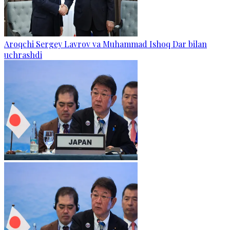
Aroqchi Sergey Lavrov va Muhammad Ishoq Dar bilan
uchrashdi