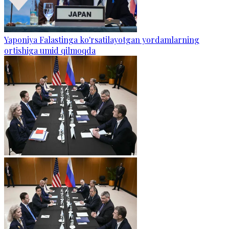
Yaponiya Falastinga ko'rsatilayotgan yordamlarning
ortishiga umid qilmoqda