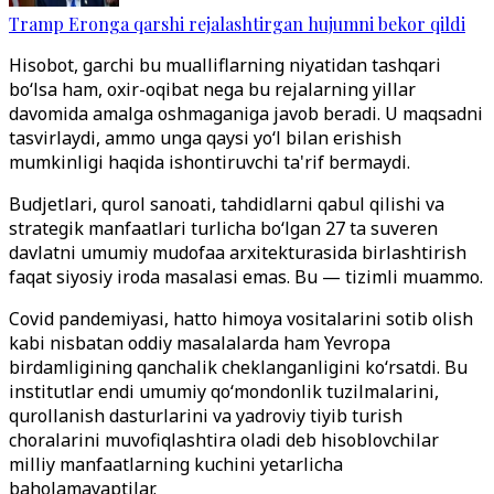
Tramp Eronga qarshi rejalashtirgan hujumni bekor qildi
Hisobot, garchi bu mualliflarning niyatidan tashqari
bo‘lsa ham, oxir-oqibat nega bu rejalarning yillar
davomida amalga oshmaganiga javob beradi. U maqsadni
tasvirlaydi, ammo unga qaysi yo‘l bilan erishish
mumkinligi haqida ishontiruvchi ta'rif bermaydi.
Budjetlari, qurol sanoati, tahdidlarni qabul qilishi va
strategik manfaatlari turlicha bo‘lgan 27 ta suveren
davlatni umumiy mudofaa arxitekturasida birlashtirish
faqat siyosiy iroda masalasi emas. Bu — tizimli muammo.
Covid pandemiyasi, hatto himoya vositalarini sotib olish
kabi nisbatan oddiy masalalarda ham Yevropa
birdamligining qanchalik cheklanganligini ko‘rsatdi. Bu
institutlar endi umumiy qo‘mondonlik tuzilmalarini,
qurollanish dasturlarini va yadroviy tiyib turish
choralarini muvofiqlashtira oladi deb hisoblovchilar
milliy manfaatlarning kuchini yetarlicha
baholamayaptilar.