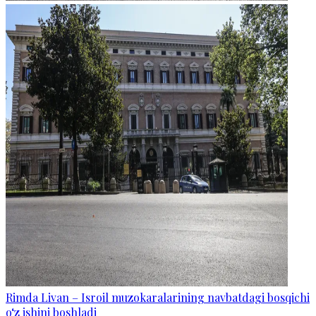
Rimda Livan – Isroil muzokaralarining navbatdagi bosqichi
o‘z ishini boshladi