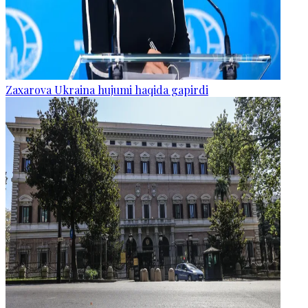
Zaxarova Ukraina hujumi haqida gapirdi