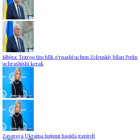
Sibiga: Tezroq tinchlik o‘rnashi uchun Zelenskiy bilan Putin
uchrashishi kerak
Zaxarova Ukraina hujumi haqida gapirdi