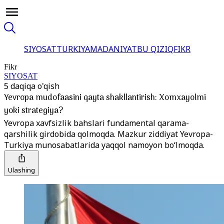
SIYOSAT
TURKIYA
MADANIYAT
BU QIZIQ
FIKR
Fikr
SIYOSAT
5 daqiqa o'qish
Yevropa mudofaasini qayta shakllantirish: Xomxayolmi
yoki strategiya?
Yevropa xavfsizlik bahslari fundamental qarama-
qarshilik girdobida qolmoqda. Mazkur ziddiyat Yevropa-
Turkiya munosabatlarida yaqqol namoyon bo‘lmoqda.
Ulashing