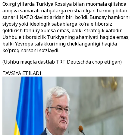
Oxirgi yillarda Turkiya Rossiya bilan muomala qilishda
aniq va samarali natijalarga erisha olgan barmoq bilan
sanarli NATO davlatlaridan biri bo‘ldi. Bunday hamkorni
siyosiy yoki ideologik sabablarga ko‘ra e'tiborsiz
qoldirish tahliliy xulosa emas, balki strategik xatodir.
Ushbu e'tiborsizlik Turkiyaning ahamiyati haqida emas,
balki Yevropa tafakkurining cheklanganligi haqida
ko‘proq narsani so‘zlaydi.
(Ushbu maqola dastlab TRT Deutschda chop etilgan)
TAVSIYA ETILADI