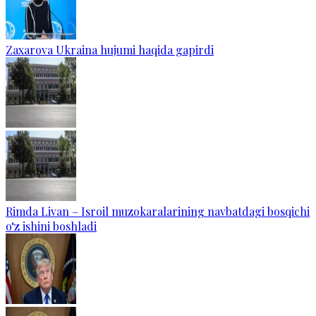
Zaxarova Ukraina hujumi haqida gapirdi
Rimda Livan – Isroil muzokaralarining navbatdagi bosqichi
o‘z ishini boshladi