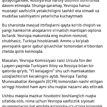
qolayotgandek, Rossiya esa harbiy bosimni oshirishda
davom etmoqda. Shunga qaramay, Yevropa hanuz
mustaqil xavfsizlik yetakchiligini tashkil eta olmadi va
mudofaa salohiyatini yetarlicha kuchaytmadi.
Bu sharoitda mavjud ittifoqlarni qayta ko‘rib chiqish va
yangi hamkorlik aloqalarini o‘rnatish mantiqan oqilona
bo‘lardi. Yevropa makonida eng muhim nomzod,
shubhasiz, Turkiya hisoblanadi. Ammo u ko‘plab
yevropalik qaror qabul qiluvchilar tomonidan e'tibordan
chetda qolib kelmoqda.
Masalan, Yevropa Komissiyasi raisi Ursula fon der
Lyayen yaqinda Turkiyani Xitoy va Rossiya bilan bir
qatorda qo‘yib, “YI kelajagini” shu uch mamlakatdan
uzoqlashtirish kerakligini aytdi. Yevropa Tashqi
Munosabatlar Kengashi (ECFR) tomonidan nashr etilgan
so‘nggi hisobot ham ayni shu nuqtai nazarni aks ettiradi.
Ushbu maqola mazkur hisobotni boshlang‘ich nuqta
sifatida olib, nima uchun Yevropa xavfsizlik siyosati
muammolarini hal etishda ko‘pincha o‘z-o‘ziga to‘sqinlik