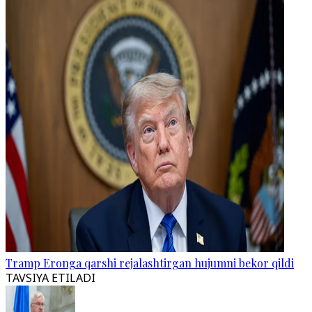
Tramp Eronga qarshi rejalashtirgan hujumni bekor qildi
TAVSIYA ETILADI