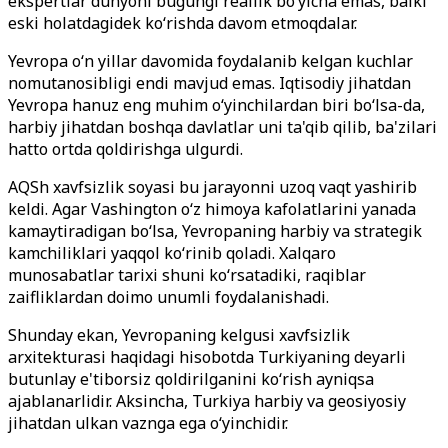
ekspertlar dunyoni bugungi reallik bo‘yicha emas, balki
eski holatdagidek ko‘rishda davom etmoqdalar.
Yevropa o‘n yillar davomida foydalanib kelgan kuchlar
nomutanosibligi endi mavjud emas. Iqtisodiy jihatdan
Yevropa hanuz eng muhim o‘yinchilardan biri bo‘lsa-da,
harbiy jihatdan boshqa davlatlar uni ta'qib qilib, ba'zilari
hatto ortda qoldirishga ulgurdi.
AQSh xavfsizlik soyasi bu jarayonni uzoq vaqt yashirib
keldi. Agar Vashington o‘z himoya kafolatlarini yanada
kamaytiradigan bo‘lsa, Yevropaning harbiy va strategik
kamchiliklari yaqqol ko‘rinib qoladi. Xalqaro
munosabatlar tarixi shuni ko‘rsatadiki, raqiblar
zaifliklardan doimo unumli foydalanishadi.
Shunday ekan, Yevropaning kelgusi xavfsizlik
arxitekturasi haqidagi hisobotda Turkiyaning deyarli
butunlay e'tiborsiz qoldirilganini ko‘rish ayniqsa
ajablanarlidir. Aksincha, Turkiya harbiy va geosiyosiy
jihatdan ulkan vaznga ega o‘yinchidir.