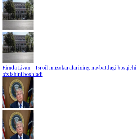
Rimda Livan – Isroil muzokaralarining navbatdagi bosqichi
o‘z ishini boshladi