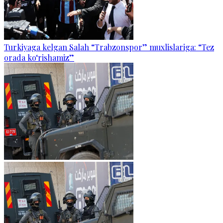
Turkiyaga kelgan Salah “Trabzonspor” muxlislariga: “Tez
orada ko‘rishamiz”