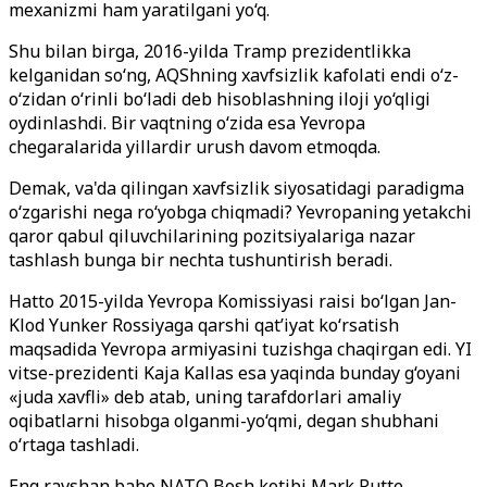
mexanizmi ham yaratilgani yo‘q.
Shu bilan birga, 2016-yilda Tramp prezidentlikka
kelganidan so‘ng, AQShning xavfsizlik kafolati endi o‘z-
o‘zidan o‘rinli bo‘ladi deb hisoblashning iloji yo‘qligi
oydinlashdi. Bir vaqtning o‘zida esa Yevropa
chegaralarida yillardir urush davom etmoqda.
Demak, va'da qilingan xavfsizlik siyosatidagi paradigma
o‘zgarishi nega ro‘yobga chiqmadi? Yevropaning yetakchi
qaror qabul qiluvchilarining pozitsiyalariga nazar
tashlash bunga bir nechta tushuntirish beradi.
Hatto 2015-yilda Yevropa Komissiyasi raisi bo‘lgan Jan-
Klod Yunker Rossiyaga qarshi qat’iyat ko‘rsatish
maqsadida Yevropa armiyasini tuzishga chaqirgan edi. YI
vitse-prezidenti Kaja Kallas esa yaqinda bunday g‘oyani
«juda xavfli» deb atab, uning tarafdorlari amaliy
oqibatlarni hisobga olganmi-yo‘qmi, degan shubhani
o‘rtaga tashladi.
Eng ravshan baho NATO Bosh kotibi Mark Rutte