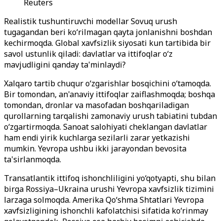
Reuters
Realistik tushuntiruvchi modellar Sovuq urush
tugagandan beri ko‘rilmagan qayta jonlanishni boshdan
kechirmoqda. Global xavfsizlik siyosati kun tartibida bir
savol ustunlik qiladi: davlatlar va ittifoqlar o‘z
mavjudligini qanday ta'minlaydi?
Xalqaro tartib chuqur o‘zgarishlar bosqichini o‘tamoqda.
Bir tomondan, an'anaviy ittifoqlar zaiflashmoqda; boshqa
tomondan, dronlar va masofadan boshqariladigan
qurollarning tarqalishi zamonaviy urush tabiatini tubdan
o‘zgartirmoqda. Sanoat salohiyati cheklangan davlatlar
ham endi yirik kuchlarga sezilarli zarar yetkazishi
mumkin. Yevropa ushbu ikki jarayondan bevosita
ta'sirlanmoqda.
Transatlantik ittifoq ishonchliligini yo‘qotyapti, shu bilan
birga Rossiya–Ukraina urushi Yevropa xavfsizlik tizimini
larzaga solmoqda. Amerika Qo‘shma Shtatlari Yevropa
xavfsizligining ishonchli kafolatchisi sifatida ko‘rinmay