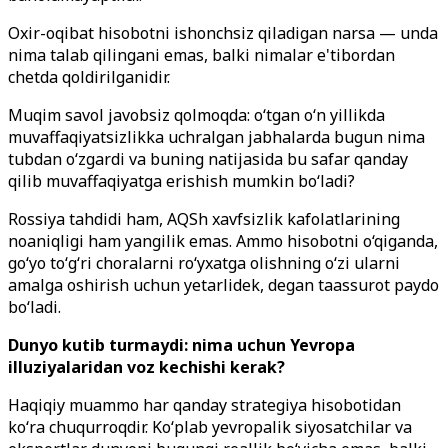
Oxir-oqibat hisobotni ishonchsiz qiladigan narsa — unda
nima talab qilingani emas, balki nimalar e'tibordan
chetda qoldirilganidir.
Muqim savol javobsiz qolmoqda: o‘tgan o‘n yillikda
muvaffaqiyatsizlikka uchralgan jabhalarda bugun nima
tubdan o‘zgardi va buning natijasida bu safar qanday
qilib muvaffaqiyatga erishish mumkin bo‘ladi?
Rossiya tahdidi ham, AQSh xavfsizlik kafolatlarining
noaniqligi ham yangilik emas. Ammo hisobotni o‘qiganda,
go‘yo to‘g‘ri choralarni ro‘yxatga olishning o‘zi ularni
amalga oshirish uchun yetarlidek, degan taassurot paydo
bo‘ladi.
Dunyo kutib turmaydi: nima uchun Yevropa
illuziyalaridan voz kechishi kerak?
Haqiqiy muammo har qanday strategiya hisobotidan
ko‘ra chuqurroqdir. Ko‘plab yevropalik siyosatchilar va