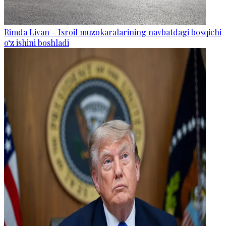
Rimda Livan – Isroil muzokaralarining navbatdagi bosqichi
o‘z ishini boshladi