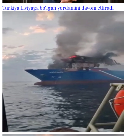
Turkiya Liviyaga bo‘lgan yordamini davom ettiradi