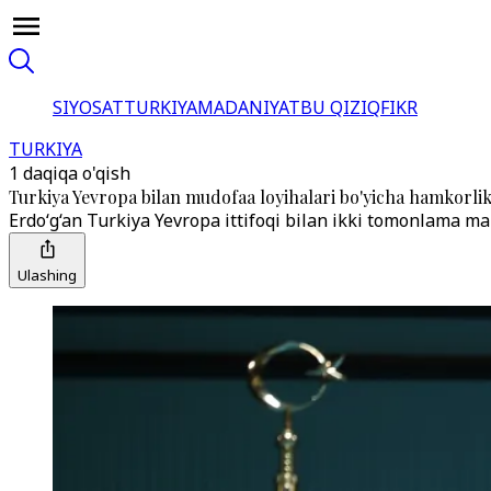
SIYOSAT
TURKIYA
MADANIYAT
BU QIZIQ
FIKR
TURKIYA
1 daqiqa o'qish
Turkiya Yevropa bilan mudofaa loyihalari bo'yicha hamkorlik
Erdo‘g‘an Turkiya Yevropa ittifoqi bilan ikki tomonlama m
Ulashing