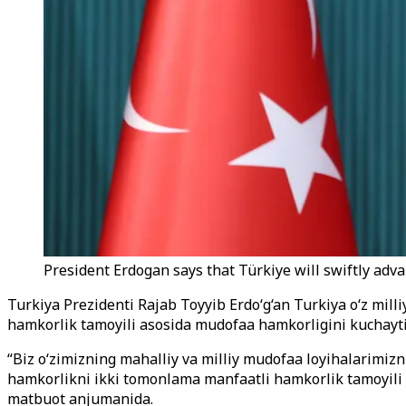
President Erdogan says that Türkiye will swiftly advan
Turkiya Prezidenti Rajab Toyyib Erdo‘g‘an Turkiya o‘z mill
hamkorlik tamoyili asosida mudofaa hamkorligini kuchayti
“Biz o‘zimizning mahalliy va milliy mudofaa loyihalarimizn
hamkorlikni ikki tomonlama manfaatli hamkorlik tamoyili 
matbuot anjumanida.