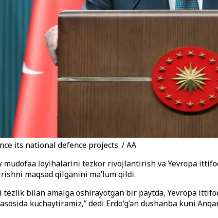
ce its national defence projects. / AA
iy mudofaa loyihalarini tezkor rivojlantirish va Yevropa itt
rishni maqsad qilganini ma’lum qildi.
i tezlik bilan amalga oshirayotgan bir paytda, Yevropa ittif
asosida kuchaytiramiz,” dedi Erdo‘g‘an dushanba kuni Anqar