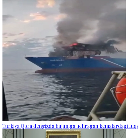
Turkiya Qora dengizda hujumga uchragan kemalardagi fuq