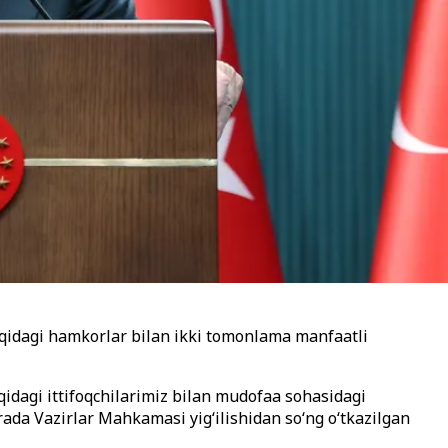
ifoqidagi hamkorlar bilan ikki tomonlama manfaatli
oqidagi ittifoqchilarimiz bilan mudofaa sohasidagi
ada Vazirlar Mahkamasi yig‘ilishidan so‘ng o‘tkazilgan