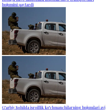
hujumini qaytardi
G‘arbiy Sohilda isroillik ko‘chmanchilarning hujumlari avj