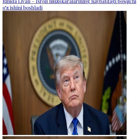
Rimda Livan – Isroil muzokaralarining navbatdagi bosqichi
o‘z ishini boshladi