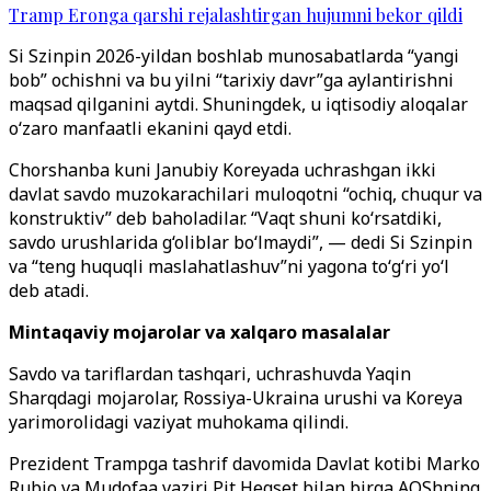
Tramp Eronga qarshi rejalashtirgan hujumni bekor qildi
Si Szinpin 2026-yildan boshlab munosabatlarda “yangi
bob” ochishni va bu yilni “tarixiy davr”ga aylantirishni
maqsad qilganini aytdi. Shuningdek, u iqtisodiy aloqalar
o‘zaro manfaatli ekanini qayd etdi.
Chorshanba kuni Janubiy Koreyada uchrashgan ikki
davlat savdo muzokarachilari muloqotni “ochiq, chuqur va
konstruktiv” deb baholadilar. “Vaqt shuni ko‘rsatdiki,
savdo urushlarida g‘oliblar bo‘lmaydi”, — dedi Si Szinpin
va “teng huquqli maslahatlashuv”ni yagona to‘g‘ri yo‘l
deb atadi.
Mintaqaviy mojarolar va xalqaro masalalar
Savdo va tariflardan tashqari, uchrashuvda Yaqin
Sharqdagi mojarolar, Rossiya-Ukraina urushi va Koreya
yarimorolidagi vaziyat muhokama qilindi.
Prezident Trampga tashrif davomida Davlat kotibi Marko
Rubio va Mudofaa vaziri Pit Hegset bilan birga AQShning