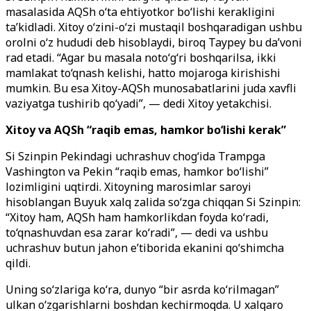
masalasida AQSh o‘ta ehtiyotkor bo‘lishi kerakligini
ta’kidladi. Xitoy o‘zini-o‘zi mustaqil boshqaradigan ushbu
orolni o‘z hududi deb hisoblaydi, biroq Taypey bu da’voni
rad etadi. “Agar bu masala noto‘g‘ri boshqarilsa, ikki
mamlakat to‘qnash kelishi, hatto mojaroga kirishishi
mumkin. Bu esa Xitoy-AQSh munosabatlarini juda xavfli
vaziyatga tushirib qo‘yadi”, — dedi Xitoy yetakchisi.
Xitoy va AQSh “raqib emas, hamkor bo‘lishi kerak”
Si Szinpin Pekindagi uchrashuv chog‘ida Trampga
Vashington va Pekin “raqib emas, hamkor bo‘lishi”
lozimligini uqtirdi. Xitoyning marosimlar saroyi
hisoblangan Buyuk xalq zalida so‘zga chiqqan Si Szinpin:
“Xitoy ham, AQSh ham hamkorlikdan foyda ko‘radi,
to‘qnashuvdan esa zarar ko‘radi”, — dedi va ushbu
uchrashuv butun jahon e’tiborida ekanini qo‘shimcha
qildi.
Uning so‘zlariga ko‘ra, dunyo “bir asrda ko‘rilmagan”
ulkan o‘zgarishlarni boshdan kechirmoqda. U xalqaro