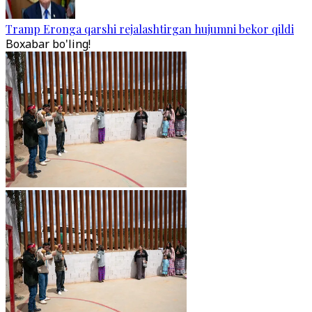
Tramp Eronga qarshi rejalashtirgan hujumni bekor qildi
Boxabar bo'ling!