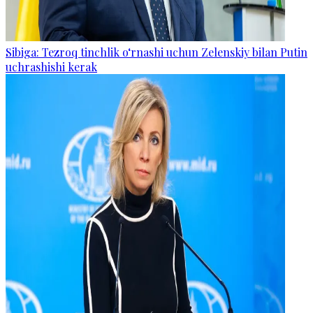
Sibiga: Tezroq tinchlik o‘rnashi uchun Zelenskiy bilan Putin
uchrashishi kerak