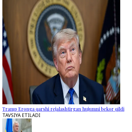
Tramp Eronga qarshi rejalashtirgan hujumni bekor qildi
TAVSIYA ETILADI