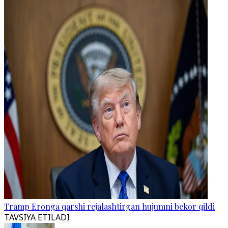
Tramp Eronga qarshi rejalashtirgan hujumni bekor qildi
TAVSIYA ETILADI