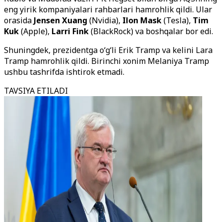
eng yirik kompaniyalari rahbarlari hamrohlik qildi. Ular
orasida
Jensen Xuang
(Nvidia),
Ilon Mask
(Tesla),
Tim
Kuk
(Apple),
Larri Fink
(BlackRock) va boshqalar bor edi.
Shuningdek, prezidentga o‘g‘li Erik Tramp va kelini Lara
Tramp hamrohlik qildi. Birinchi xonim Melaniya Tramp
ushbu tashrifda ishtirok etmadi.
TAVSIYA ETILADI