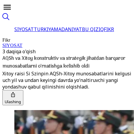
SIYOSAT
TURKIYA
MADANIYAT
BU QIZIQ
FIKR
Fikr
SIYOSAT
3 daqiqa o'qish
AQSh va Xitoy konstruktiv va strategik jihatdan barqaror
munosabatlarni o‘rnatishga kelishib oldi
Xitoy raisi Si Szinpin AQSh-Xitoy munosabatlarini kelgusi
uch yil va undan keyingi davrda yo‘naltiruvchi yangi
yondashuv qabul qilinishini olqishladi.
Ulashing