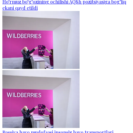
Ho‘rmuz bo‘g‘ozining ochilishi AQSh pozitsiyasiga bog‘liq
ekani qayd etildi
Rossiya havo mudofaasi insonsiz havo transportlari