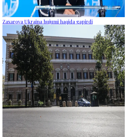
Zaxarova Ukraina hujumi haqida gapirdi