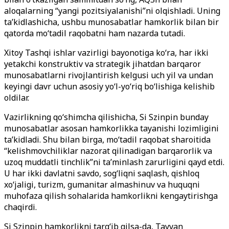
aloqalarning “yangi pozitsiyalanishi”ni olqishladi. Uning
ta’kidlashicha, ushbu munosabatlar hamkorlik bilan bir
qatorda mo‘tadil raqobatni ham nazarda tutadi.
Xitoy Tashqi ishlar vazirligi bayonotiga ko‘ra, har ikki
yetakchi konstruktiv va strategik jihatdan barqaror
munosabatlarni rivojlantirish kelgusi uch yil va undan
keyingi davr uchun asosiy yo‘l-yo‘riq bo‘lishiga kelishib
oldilar.
Vazirlikning qo‘shimcha qilishicha, Si Szinpin bunday
munosabatlar asosan hamkorlikka tayanishi lozimligini
ta’kidladi. Shu bilan birga, mo‘tadil raqobat sharoitida
“kelishmovchiliklar nazorat qilinadigan barqarorlik va
uzoq muddatli tinchlik”ni ta’minlash zarurligini qayd etdi.
U har ikki davlatni savdo, sog‘liqni saqlash, qishloq
xo‘jaligi, turizm, gumanitar almashinuv va huquqni
muhofaza qilish sohalarida hamkorlikni kengaytirishga
chaqirdi.
Si Szinpin hamkorlikni targ‘ib qilsa-da, Tayvan