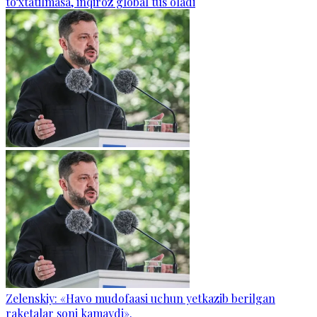
to‘xtatilmasa, inqiroz global tus oladi
Zelenskiy: «Havo mudofaasi uchun yetkazib berilgan
raketalar soni kamaydi».