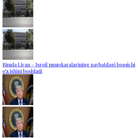
Rimda Livan – Isroil muzokaralarining navbatdagi bosqichi
o‘z ishini boshladi