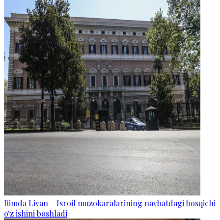
Rimda Livan – Isroil muzokaralarining navbatdagi bosqichi
o‘z ishini boshladi