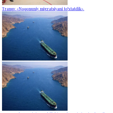
Tramp: «Noqonuniy migratsiyani to‘xtatdik».