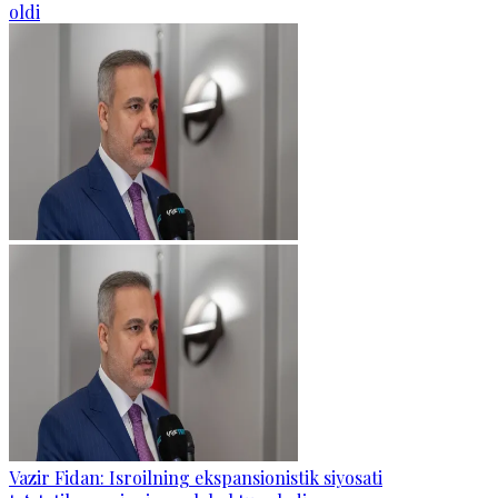
oldi
Vazir Fidan: Isroilning ekspansionistik siyosati