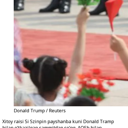
Donald Trump / Reuters
Xitoy raisi Si Szinpin payshanba kuni Donald Tramp
bilan o‘tkazilgan sammitdan so‘ng, AQSh bilan