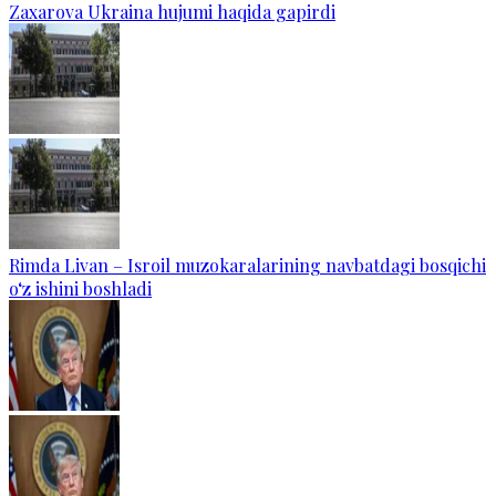
Zaxarova Ukraina hujumi haqida gapirdi
Rimda Livan – Isroil muzokaralarining navbatdagi bosqichi
o‘z ishini boshladi