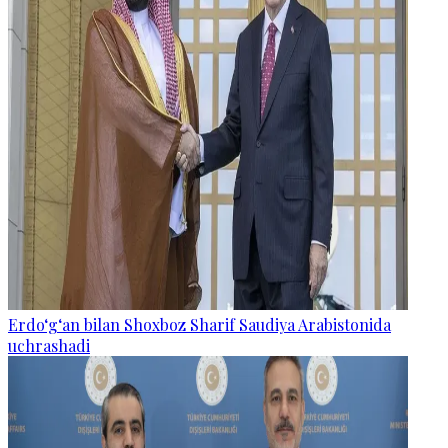
Erdo‘g‘an bilan Shoxboz Sharif Saudiya Arabistonida
uchrashadi