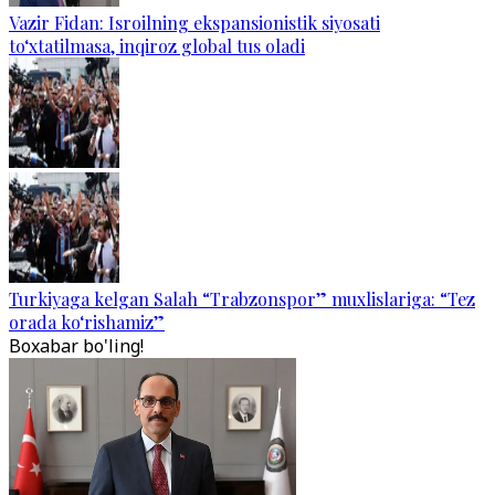
Vazir Fidan: Isroilning ekspansionistik siyosati
to‘xtatilmasa, inqiroz global tus oladi
Turkiyaga kelgan Salah “Trabzonspor” muxlislariga: “Tez
orada ko‘rishamiz”
Boxabar bo'ling!