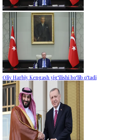
Oliy Harbiy Kengash yig‘ilishi bo‘lib o‘tadi