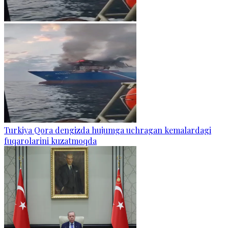
Turkiya Qora dengizda hujumga uchragan kemalardagi
fuqarolarini kuzatmoqda