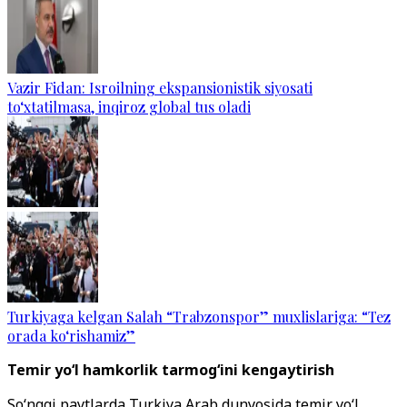
Vazir Fidan: Isroilning ekspansionistik siyosati
to‘xtatilmasa, inqiroz global tus oladi
Turkiyaga kelgan Salah “Trabzonspor” muxlislariga: “Tez
orada ko‘rishamiz”
Temir yo‘l hamkorlik tarmog‘ini kengaytirish
So‘nggi paytlarda Turkiya Arab dunyosida temir yo‘l