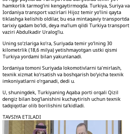
hamkorlik tarmog‘ini kengaytirmoqda. Turkiya, Suriya va
Iordaniya transport vazirlari Hijoz temir yo‘lini qayta
tiklashga kelishib oldilar, bu esa mintaqaviy transportda
tarixiy qadam bo‘ldi, deya ma’lum qildi Turkiya transport
vaziri Abdulkadir Uralog‘lu.
Uning so‘zlariga ko‘ra, Suriyada temir yo‘lning 30
kilometrlik (18,6 milya) yetishmayotgan ustki qismi
Turkiya yordami bilan yakunlanadi.
Iordaniya tomoni Suriyada lokomotivlarni ta'mirlash,
texnik xizmat ko‘rsatish va boshqarish bo‘yicha texnik
imkoniyatlarni o‘rganadi, dedi u.
U, shuningdek, Turkiyaning Aqaba porti orqali Qizil
dengiz bilan bog‘lanishini kuchaytirish uchun texnik
tadqiqotlar olib borilishini ta’kidladi.
TAVSIYA ETILADI