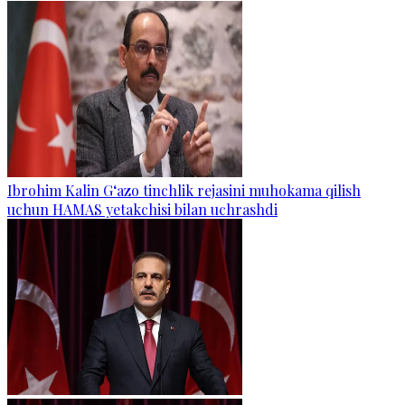
Ibrohim Kalin G‘azo tinchlik rejasini muhokama qilish
uchun HAMAS yetakchisi bilan uchrashdi