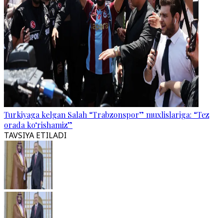
Turkiyaga kelgan Salah “Trabzonspor” muxlislariga: “Tez
orada ko‘rishamiz”
TAVSIYA ETILADI