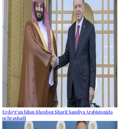
Erdo‘g‘an bilan Shoxboz Sharif Saudiya Arabistonida
uchrashadi