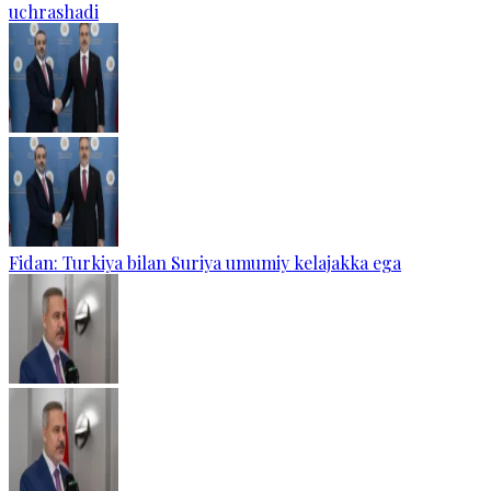
uchrashadi
Fidan: Turkiya bilan Suriya umumiy kelajakka ega