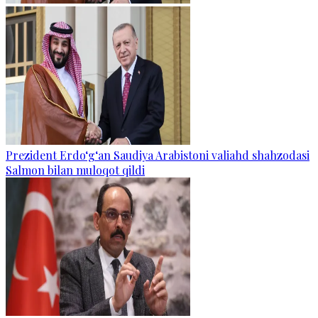
Prezident Erdo‘g‘an Saudiya Arabistoni valiahd shahzodasi
Salmon bilan muloqot qildi