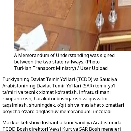
A Memorandum of Understanding was signed
between the two state railways. (Photo:
Turkish Transport Ministry) / User Upload
Turkiyaning Davlat Temir Yo‘llari (TCDD) va Saudiya
Arabistonining Davlat Temir Yo‘llari (SAR) temir yo‘l
ta'miri va texnik xizmat ko‘rsatish, infratuzilmani
rivojlantirish, harakatni boshqarish va quvvatni
taqsimlash, shuningdek, o‘qitish va maslahat xizmatlari
bo‘yicha o‘zaro anglashuv memorandumi imzoladi.
Mazkur kelishuv dushanba kuni Saudiya Arabistonida
TCDD Bosh direktori Veysi Kurt va SAR Bosh menejeri