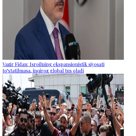
Vazir Fidan: Isroilning ekspansionistik siyosati
to‘xtatilmasa, inqiroz global tus oladi