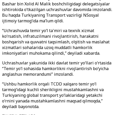
Bashar bin Xolid Al Malik boshchiligidagi delegatsiyalar
ishtirokida o‘tkazilgan uchrashuvlar davomida imzolandi.
Bu haqda Turkiyaning Transport vazirligi NSosyal
ijtimoiy tarmog‘ida ma’lum qildi.
“Uchrashuvda temir yo‘l ta'miri va texnik xizmat
ko‘rsatish, infratuzilmani rivojlantirish, harakatni
boshqarish va quvvatni taqsimlash, o‘qitish va maslahat
xizmatlari sohalarida uzoq muddatli hamkorlik
imkoniyatlari muhokama qilindi,” deyiladi xabarda.
Uchrashuvlar yakunida ikki davlat temir yo‘llari o‘rtasida
“Temir yo‘l sohasida hamkorlikni rivojlantirish bo‘yicha
anglashuv memorandumi” imzolandi.
“Ushbu hamkorlik orqali TCDD xalqaro temir yo‘l
tarmog‘idagi kuchli sherikligini mustahkamlashni va
Turkiyaning global transport yo‘laklaridagi yetakchi
o‘rnini yanada mustahkamlashni maqsad qilmoqda,”
deyiladi bayonotda.