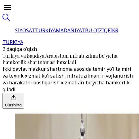
SIYOSAT
TURKIYA
MADANIYAT
BU QIZIQ
FIKR
TURKIYA
2 daqiqa o'qish
Turkiya va Saudiya Arabistoni infratuzilma boʻyicha
hamkorlik shartnomasi imzoladi
Ikki davlat mazkur shartnoma asosida temir yo‘l ta'miri
va texnik xizmat ko‘rsatish, infratuzilmani rivojlantirish
va harakatni boshqarish xizmatlari bo‘yicha hamkorlik
qiladi.
Ulashing