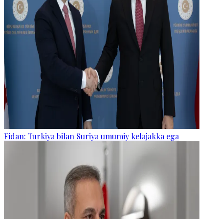
Fidan: Turkiya bilan Suriya umumiy kelajakka ega