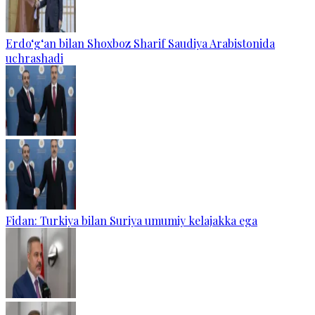
Erdo‘g‘an bilan Shoxboz Sharif Saudiya Arabistonida
uchrashadi
Fidan: Turkiya bilan Suriya umumiy kelajakka ega