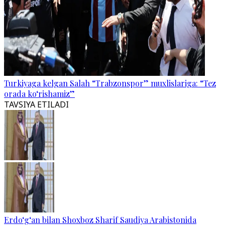
Turkiyaga kelgan Salah “Trabzonspor” muxlislariga: “Tez
orada ko‘rishamiz”
TAVSIYA ETILADI
Erdo‘g‘an bilan Shoxboz Sharif Saudiya Arabistonida