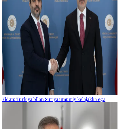
Fidan: Turkiya bilan Suriya umumiy kelajakka ega