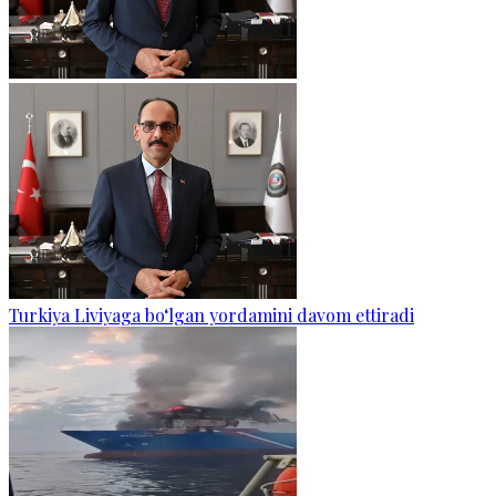
Turkiya Liviyaga bo‘lgan yordamini davom ettiradi