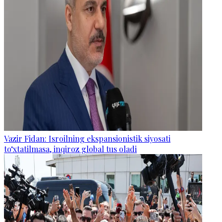
Vazir Fidan: Isroilning ekspansionistik siyosati
to‘xtatilmasa, inqiroz global tus oladi