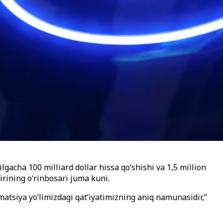
gacha 100 milliard dollar hissa qo‘shishi va 1,5 million
irining o‘rinbosari juma kuni.
matsiya yo‘limizdagi qat’iyatimizning aniq namunasidir,”