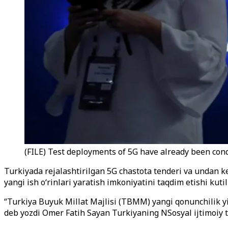
(FILE) Test deployments of 5G have already been cond
Turkiyada rejalashtirilgan 5G chastota tenderi va undan key
yangi ish o‘rinlari yaratish imkoniyatini taqdim etishi kut
“Turkiya Buyuk Millat Majlisi (TBMM) yangi qonunchilik yil
deb yozdi Omer Fatih Sayan Turkiyaning NSosyal ijtimoiy t