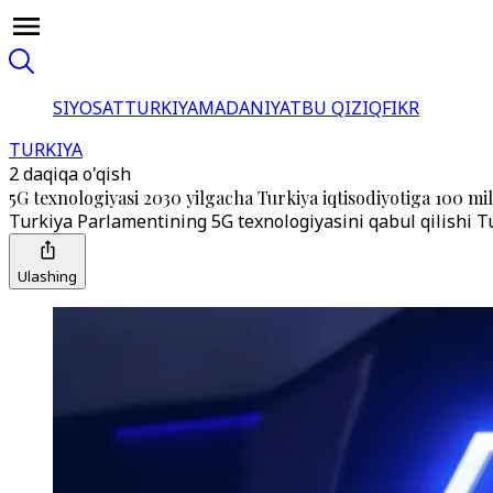
SIYOSAT
TURKIYA
MADANIYAT
BU QIZIQ
FIKR
TURKIYA
2 daqiqa o'qish
5G texnologiyasi 2030 yilgacha Turkiya iqtisodiyotiga 100 mil
Turkiya Parlamentining 5G texnologiyasini qabul qilishi Tur
Ulashing