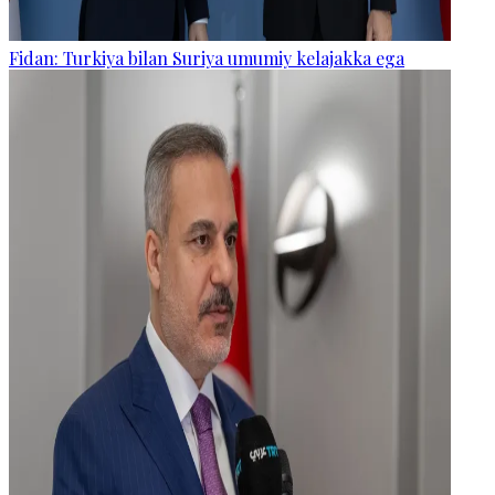
Fidan: Turkiya bilan Suriya umumiy kelajakka ega