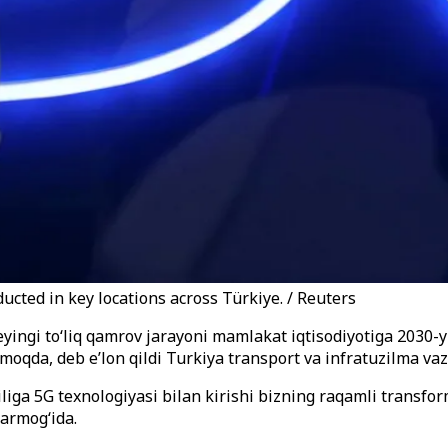
ucted in key locations across Türkiye. / Reuters
ingi to‘liq qamrov jarayoni mamlakat iqtisodiyotiga 2030-yil
ilmoqda, deb e’lon qildi Turkiya transport va infratuzilma vaz
iga 5G texnologiyasi bilan kirishi bizning raqamli transfor
armog‘ida.