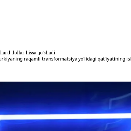
liard dollar hissa qo‘shadi
kiyaning raqamli transformatsiya yo‘lidagi qat’iyatining isb