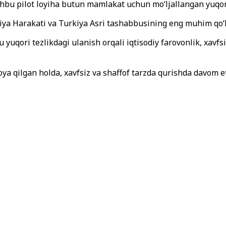
hbu pilot loyiha butun mamlakat uchun mo‘ljallangan yuqori 
iya Harakati va Turkiya Asri tashabbusining eng muhim qo‘ll
yuqori tezlikdagi ulanish orqali iqtisodiy farovonlik, xavfsizl
oya qilgan holda, xavfsiz va shaffof tarzda qurishda davom e