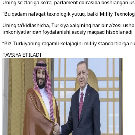
Uning so‘zlariga ko‘ra, parlament doirasida boshlangan us
“Bu qadam nafaqat texnologik yutuq, balki Milliy Texnolog
Uning ta’kidlashicha, Turkiya xalqining har bir a’zosi ushbu 
imkoniyatlaridan foydalanishi asosiy maqsad hisoblanadi.
“Biz Turkiyaning raqamli kelajagini milliy standartlarga ri
TAVSIYA ETILADI