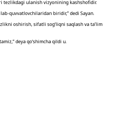
tezlikdagi ulanish vizyonining kashshofidir.
ab-quvvatlovchilaridan biridir,” dedi Sayan.
ikni oshirish, sifatli sog‘liqni saqlash va ta’lim
tamiz,” deya qo‘shimcha qildi u.