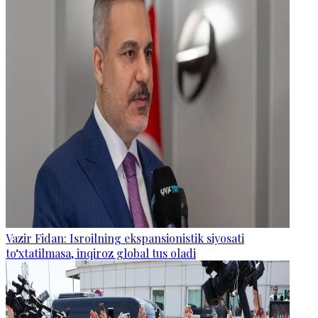
Vazir Fidan: Isroilning ekspansionistik siyosati
to‘xtatilmasa, inqiroz global tus oladi