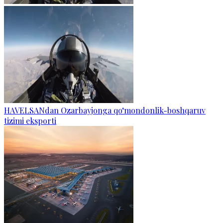
HAVELSANdan Ozarbayjonga qo‘mondonlik-boshqaruv
tizimi eksporti