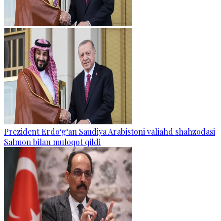
Prezident Erdo‘g‘an Saudiya Arabistoni valiahd shahzodasi
Salmon bilan muloqot qildi