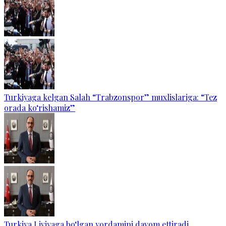
Turkiyaga kelgan Salah “Trabzonspor” muxlislariga: “Tez
orada ko‘rishamiz”
Turkiya Liviyaga bo‘lgan yordamini davom ettiradi