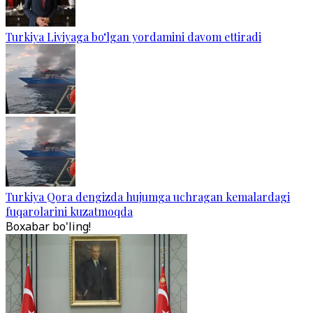
Turkiya Liviyaga bo‘lgan yordamini davom ettiradi
Turkiya Qora dengizda hujumga uchragan kemalardagi
fuqarolarini kuzatmoqda
Boxabar bo'ling!