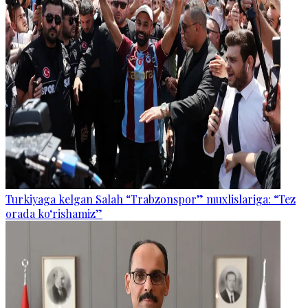
Turkiyaga kelgan Salah “Trabzonspor” muxlislariga: “Tez
orada ko‘rishamiz”