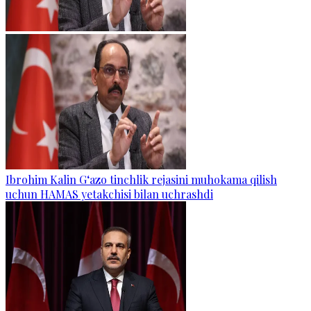
Ibrohim Kalin G‘azo tinchlik rejasini muhokama qilish
uchun HAMAS yetakchisi bilan uchrashdi