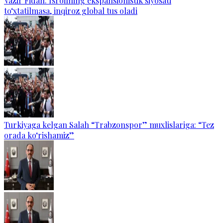
Vazir Fidan: Isroilning ekspansionistik siyosati
to‘xtatilmasa, inqiroz global tus oladi
Turkiyaga kelgan Salah “Trabzonspor” muxlislariga: “Tez
orada ko‘rishamiz”