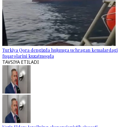
Turkiya Qora dengizda hujumga uchragan kemalardagi
fuqarolarini kuzatmoqda
TAVSIYA ETILADI