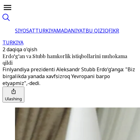
SIYOSAT
TURKIYA
MADANIYAT
BU QIZIQ
FIKR
TURKIYA
2 daqiqa o'qish
Erdo‘g‘an va Stubb hamkorlik istiqbollarini muhokama
qildi
Finlyandiya prezidenti Aleksandr Stubb Erdo‘g‘anga: "Biz
birgalikda yanada xavfsizroq Yevropani barpo
etyapmiz",-dedi.
Ulashing