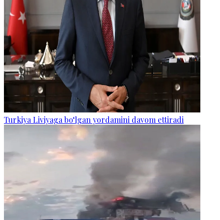
Turkiya Liviyaga bo‘lgan yordamini davom ettiradi