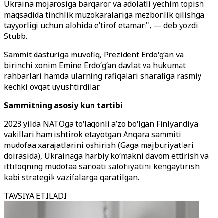
Ukraina mojarosiga barqaror va adolatli yechim topish
maqsadida tinchlik muzokaralariga mezbonlik qilishga
tayyorligi uchun alohida e’tirof etaman", — deb yozdi
Stubb.
Sammit dasturiga muvofiq, Prezident Erdo‘g‘an va
birinchi xonim Emine Erdo‘g‘an davlat va hukumat
rahbarlari hamda ularning rafiqalari sharafiga rasmiy
kechki ovqat uyushtirdilar.
Sammitning asosiy kun tartibi
2023 yilda NATOga to‘laqonli a’zo bo‘lgan Finlyandiya
vakillari ham ishtirok etayotgan Anqara sammiti
mudofaa xarajatlarini oshirish (Gaga majburiyatlari
doirasida), Ukrainaga harbiy ko‘makni davom ettirish va
ittifoqning mudofaa sanoati salohiyatini kengaytirish
kabi strategik vazifalarga qaratilgan.
TAVSIYA ETILADI