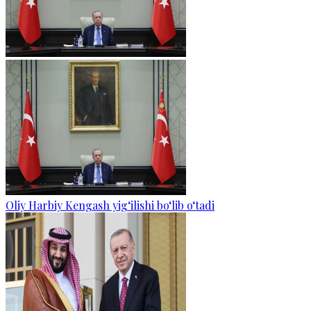
Oliy Harbiy Kengash yig‘ilishi bo‘lib o‘tadi