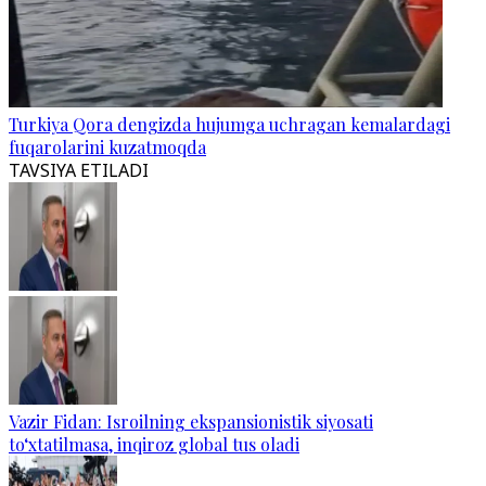
Turkiya Qora dengizda hujumga uchragan kemalardagi
fuqarolarini kuzatmoqda
TAVSIYA ETILADI
Vazir Fidan: Isroilning ekspansionistik siyosati
to‘xtatilmasa, inqiroz global tus oladi