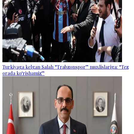
Turkiyaga kelgan Salah “Trabzonspor” muxlislariga: “Tez
orada ko‘rishamiz”