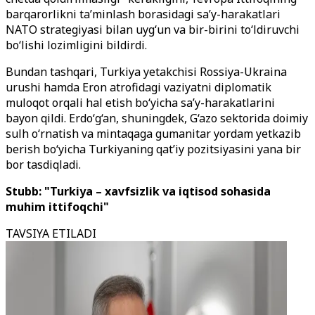
barqarorlikni ta’minlash borasidagi sa’y-harakatlari
NATO strategiyasi bilan uyg‘un va bir-birini to‘ldiruvchi
bo‘lishi lozimligini bildirdi.
Bundan tashqari, Turkiya yetakchisi Rossiya-Ukraina
urushi hamda Eron atrofidagi vaziyatni diplomatik
muloqot orqali hal etish bo‘yicha sa’y-harakatlarini
bayon qildi. Erdo‘g‘an, shuningdek, G‘azo sektorida doimiy
sulh o‘rnatish va mintaqaga gumanitar yordam yetkazib
berish bo‘yicha Turkiyaning qat’iy pozitsiyasini yana bir
bor tasdiqladi.
Stubb: "Turkiya – xavfsizlik va iqtisod sohasida
muhim ittifoqchi"
TAVSIYA ETILADI