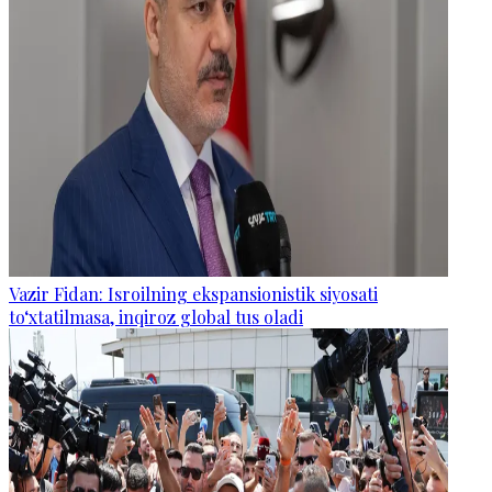
Vazir Fidan: Isroilning ekspansionistik siyosati
to‘xtatilmasa, inqiroz global tus oladi