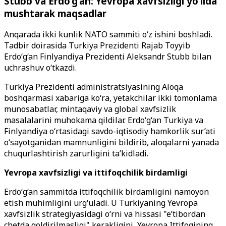
Stubb va Erdo‘g‘an: Yevropa xavfsizligi yo‘lida
mushtarak maqsadlar
Anqarada ikki kunlik NATO sammiti o‘z ishini boshladi.
Tadbir doirasida Turkiya Prezidenti Rajab Toyyib
Erdo‘g‘an Finlyandiya Prezidenti Aleksandr Stubb bilan
uchrashuv o‘tkazdi.
Turkiya Prezidenti administratsiyasining Aloqa
boshqarmasi xabariga ko‘ra, yetakchilar ikki tomonlama
munosabatlar, mintaqaviy va global xavfsizlik
masalalarini muhokama qildilar. Erdo‘g‘an Turkiya va
Finlyandiya o‘rtasidagi savdo-iqtisodiy hamkorlik sur’ati
o‘sayotganidan mamnunligini bildirib, aloqalarni yanada
chuqurlashtirish zarurligini ta’kidladi.
Yevropa xavfsizligi va ittifoqchilik birdamligi
Erdo‘g‘an sammitda ittifoqchilik birdamligini namoyon
etish muhimligini urg‘uladi. U Turkiyaning Yevropa
xavfsizlik strategiyasidagi o‘rni va hissasi "e’tibordan
chetda qoldirilmasligi" kerakligini, Yevropa Ittifoqining