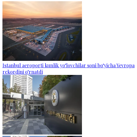
Istanbul aeroporti kunlik yo‘lovchilar soni bo‘yicha Yevropa
rekordini o‘rnatdi