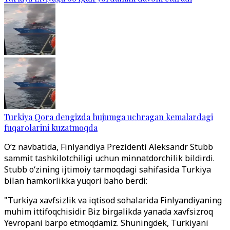
Turkiya Qora dengizda hujumga uchragan kemalardagi
fuqarolarini kuzatmoqda
O‘z navbatida, Finlyandiya Prezidenti Aleksandr Stubb
sammit tashkilotchiligi uchun minnatdorchilik bildirdi.
Stubb o‘zining ijtimoiy tarmoqdagi sahifasida Turkiya
bilan hamkorlikka yuqori baho berdi:
"Turkiya xavfsizlik va iqtisod sohalarida Finlyandiyaning
muhim ittifoqchisidir. Biz birgalikda yanada xavfsizroq
Yevropani barpo etmoqdamiz. Shuningdek, Turkiyani