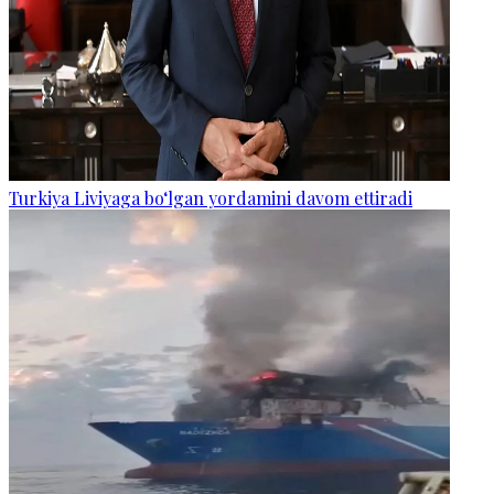
Turkiya Liviyaga bo‘lgan yordamini davom ettiradi