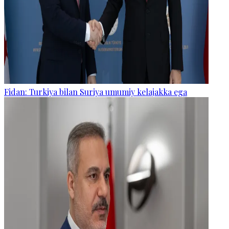
Fidan: Turkiya bilan Suriya umumiy kelajakka ega