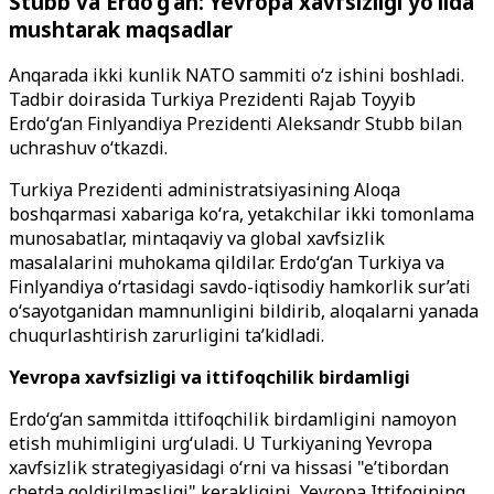
Stubb va Erdo‘g‘an: Yevropa xavfsizligi yo‘lida
mushtarak maqsadlar
Anqarada ikki kunlik NATO sammiti o‘z ishini boshladi.
Tadbir doirasida Turkiya Prezidenti Rajab Toyyib
Erdo‘g‘an Finlyandiya Prezidenti Aleksandr Stubb bilan
uchrashuv o‘tkazdi.
Turkiya Prezidenti administratsiyasining Aloqa
boshqarmasi xabariga ko‘ra, yetakchilar ikki tomonlama
munosabatlar, mintaqaviy va global xavfsizlik
masalalarini muhokama qildilar. Erdo‘g‘an Turkiya va
Finlyandiya o‘rtasidagi savdo-iqtisodiy hamkorlik sur’ati
o‘sayotganidan mamnunligini bildirib, aloqalarni yanada
chuqurlashtirish zarurligini ta’kidladi.
Yevropa xavfsizligi va ittifoqchilik birdamligi
Erdo‘g‘an sammitda ittifoqchilik birdamligini namoyon
etish muhimligini urg‘uladi. U Turkiyaning Yevropa
xavfsizlik strategiyasidagi o‘rni va hissasi "e’tibordan
chetda qoldirilmasligi" kerakligini, Yevropa Ittifoqining