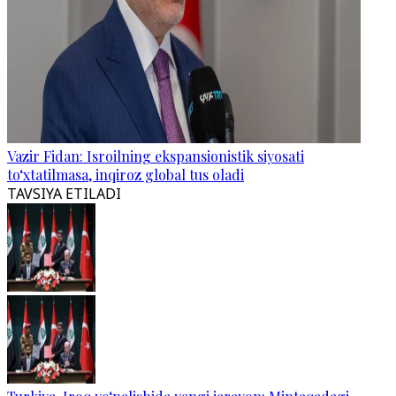
Vazir Fidan: Isroilning ekspansionistik siyosati
to‘xtatilmasa, inqiroz global tus oladi
TAVSIYA ETILADI