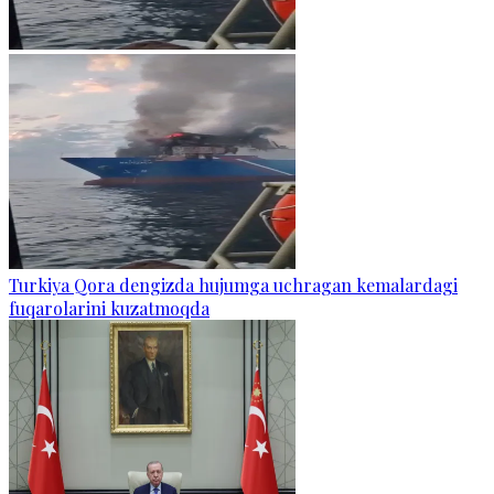
Turkiya Qora dengizda hujumga uchragan kemalardagi
fuqarolarini kuzatmoqda