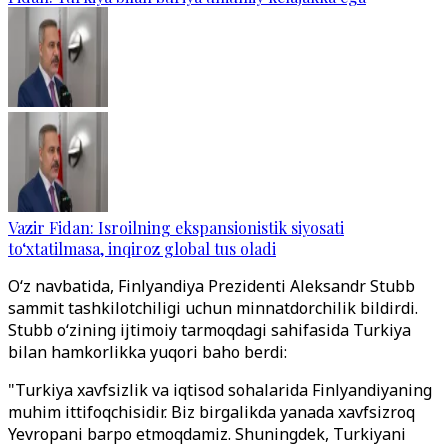
Vazir Fidan: Isroilning ekspansionistik siyosati
to‘xtatilmasa, inqiroz global tus oladi
O‘z navbatida, Finlyandiya Prezidenti Aleksandr Stubb
sammit tashkilotchiligi uchun minnatdorchilik bildirdi.
Stubb o‘zining ijtimoiy tarmoqdagi sahifasida Turkiya
bilan hamkorlikka yuqori baho berdi:
"Turkiya xavfsizlik va iqtisod sohalarida Finlyandiyaning
muhim ittifoqchisidir. Biz birgalikda yanada xavfsizroq
Yevropani barpo etmoqdamiz. Shuningdek, Turkiyani