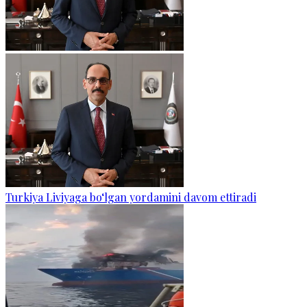
Turkiya Liviyaga bo‘lgan yordamini davom ettiradi