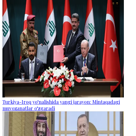
Turkiya-Iroq yo‘nalishida yangi jarayon: Mintaqadagi
muvozanatlar o‘zgaradi