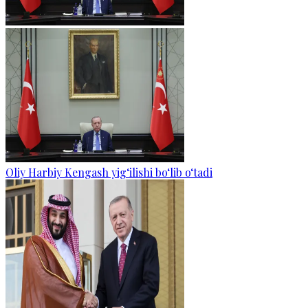
Oliy Harbiy Kengash yig‘ilishi bo‘lib o‘tadi