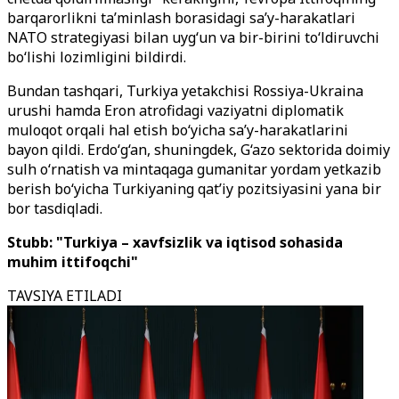
barqarorlikni ta’minlash borasidagi sa’y-harakatlari
NATO strategiyasi bilan uyg‘un va bir-birini to‘ldiruvchi
bo‘lishi lozimligini bildirdi.
Bundan tashqari, Turkiya yetakchisi Rossiya-Ukraina
urushi hamda Eron atrofidagi vaziyatni diplomatik
muloqot orqali hal etish bo‘yicha sa’y-harakatlarini
bayon qildi. Erdo‘g‘an, shuningdek, G‘azo sektorida doimiy
sulh o‘rnatish va mintaqaga gumanitar yordam yetkazib
berish bo‘yicha Turkiyaning qat’iy pozitsiyasini yana bir
bor tasdiqladi.
Stubb: "Turkiya – xavfsizlik va iqtisod sohasida
muhim ittifoqchi"
TAVSIYA ETILADI