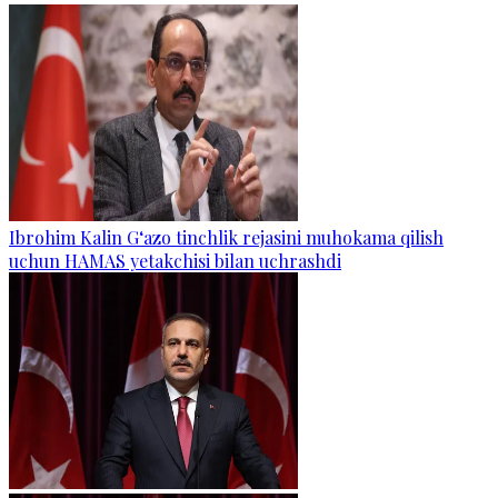
Ibrohim Kalin G‘azo tinchlik rejasini muhokama qilish
uchun HAMAS yetakchisi bilan uchrashdi