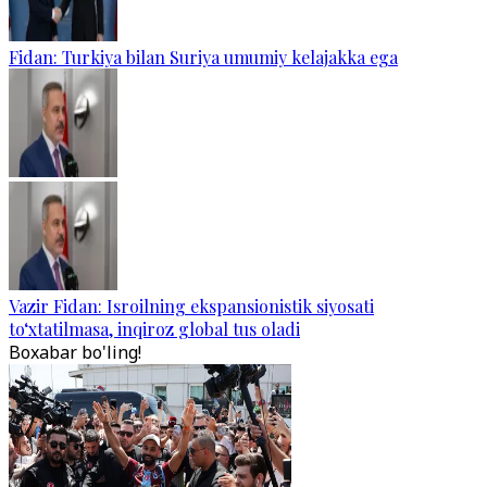
Fidan: Turkiya bilan Suriya umumiy kelajakka ega
Vazir Fidan: Isroilning ekspansionistik siyosati
to‘xtatilmasa, inqiroz global tus oladi
Boxabar bo'ling!