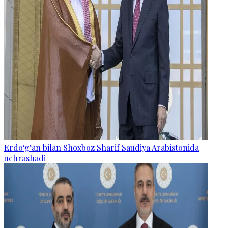
Erdo‘g‘an bilan Shoxboz Sharif Saudiya Arabistonida
uchrashadi