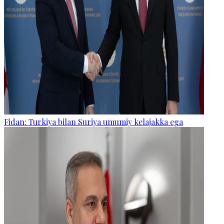
Fidan: Turkiya bilan Suriya umumiy kelajakka ega