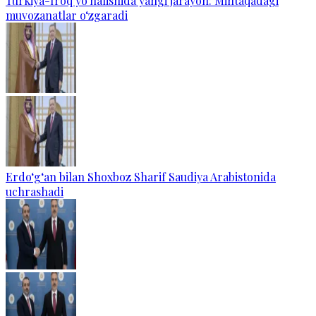
Turkiya-Iroq yo‘nalishida yangi jarayon: Mintaqadagi
muvozanatlar o‘zgaradi
Erdo‘g‘an bilan Shoxboz Sharif Saudiya Arabistonida
uchrashadi