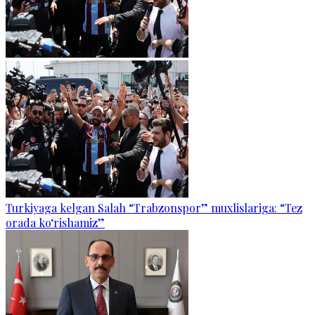
Turkiyaga kelgan Salah “Trabzonspor” muxlislariga: “Tez
orada ko‘rishamiz”