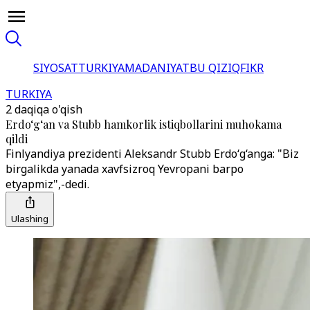
SIYOSAT
TURKIYA
MADANIYAT
BU QIZIQ
FIKR
TURKIYA
2 daqiqa o'qish
Erdo‘g‘an va Stubb hamkorlik istiqbollarini muhokama
qildi
Finlyandiya prezidenti Aleksandr Stubb Erdo‘g‘anga: "Biz
birgalikda yanada xavfsizroq Yevropani barpo
etyapmiz",-dedi.
Ulashing