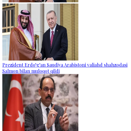
Prezident Erdo‘g‘an Saudiya Arabistoni valiahd shahzodasi
Salmon bilan muloqot qildi