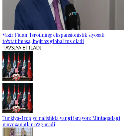
Vazir Fidan: Isroilning ekspansionistik siyosati
to‘xtatilmasa, inqiroz global tus oladi
TAVSIYA ETILADI
Turkiya-Iroq yo‘nalishida yangi jarayon: Mintaqadagi
muvozanatlar o‘zgaradi