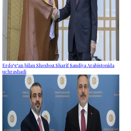
Erdo‘g‘an bilan Shoxboz Sharif Saudiya Arabistonida
uchrashadi