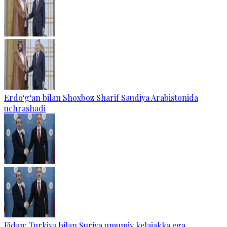
Erdo‘g‘an bilan Shoxboz Sharif Saudiya Arabistonida
uchrashadi
Fidan: Turkiya bilan Suriya umumiy kelajakka ega