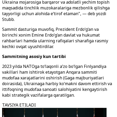
Ukraina mojarosiga barqaror va adolatli yechim topish
maqsadida tinchlik muzokaralariga mezbonlik qilishga
tayyorligi uchun alohida e’tirof etaman", — deb yozdi
Stubb.
Sammit dasturiga muvofiq, Prezident Erdo‘g‘an va
birinchi xonim Emine Erdo‘g‘an davlat va hukumat
rahbarlari hamda ularning rafiqalari sharafiga rasmiy
kechki ovqat uyushtirdilar.
Sammitning asosiy kun tartibi
2023 yilda NATOga to‘laqonli a’zo bo‘lgan Finlyandiya
vakillari ham ishtirok etayotgan Anqara sammiti
mudofaa xarajatlarini oshirish (Gaga majburiyatlari
doirasida), Ukrainaga harbiy ko‘makni davom ettirish va
ittifoqning mudofaa sanoati salohiyatini kengaytirish
kabi strategik vazifalarga qaratilgan.
TAVSIYA ETILADI