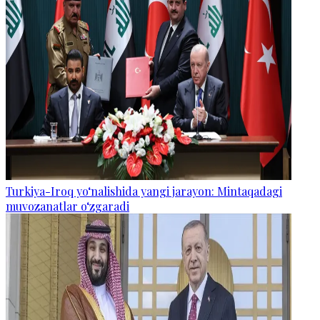
Turkiya-Iroq yo‘nalishida yangi jarayon: Mintaqadagi
muvozanatlar o‘zgaradi