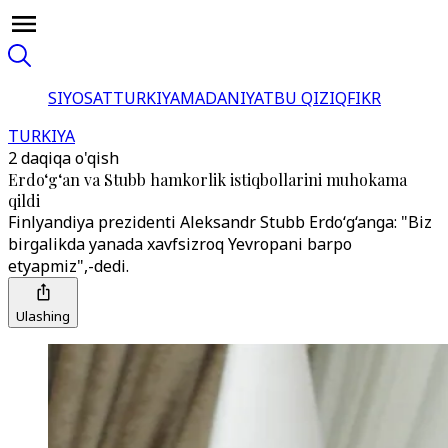
SIYOSAT
TURKIYA
MADANIYAT
BU QIZIQ
FIKR
TURKIYA
2 daqiqa o'qish
Erdo‘g‘an va Stubb hamkorlik istiqbollarini muhokama
qildi
Finlyandiya prezidenti Aleksandr Stubb Erdo‘g‘anga: "Biz
birgalikda yanada xavfsizroq Yevropani barpo
etyapmiz",-dedi.
Ulashing