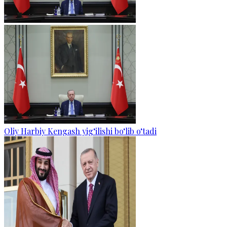
Oliy Harbiy Kengash yig‘ilishi bo‘lib o‘tadi