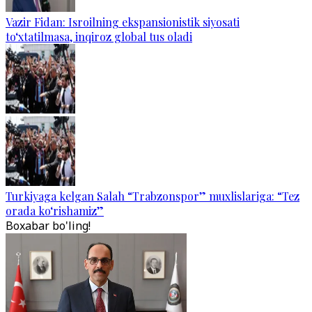
Vazir Fidan: Isroilning ekspansionistik siyosati
to‘xtatilmasa, inqiroz global tus oladi
Turkiyaga kelgan Salah “Trabzonspor” muxlislariga: “Tez
orada ko‘rishamiz”
Boxabar bo'ling!