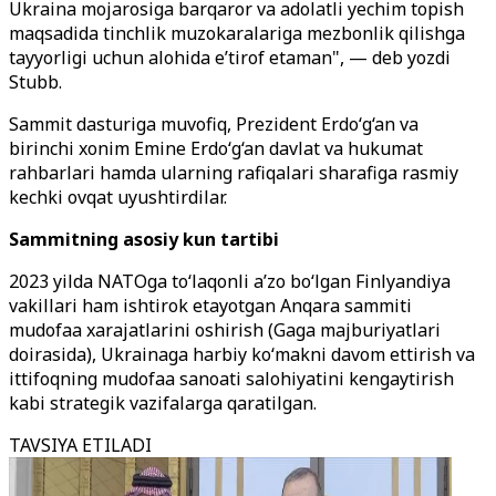
Ukraina mojarosiga barqaror va adolatli yechim topish
maqsadida tinchlik muzokaralariga mezbonlik qilishga
tayyorligi uchun alohida e’tirof etaman", — deb yozdi
Stubb.
Sammit dasturiga muvofiq, Prezident Erdo‘g‘an va
birinchi xonim Emine Erdo‘g‘an davlat va hukumat
rahbarlari hamda ularning rafiqalari sharafiga rasmiy
kechki ovqat uyushtirdilar.
Sammitning asosiy kun tartibi
2023 yilda NATOga to‘laqonli a’zo bo‘lgan Finlyandiya
vakillari ham ishtirok etayotgan Anqara sammiti
mudofaa xarajatlarini oshirish (Gaga majburiyatlari
doirasida), Ukrainaga harbiy ko‘makni davom ettirish va
ittifoqning mudofaa sanoati salohiyatini kengaytirish
kabi strategik vazifalarga qaratilgan.
TAVSIYA ETILADI