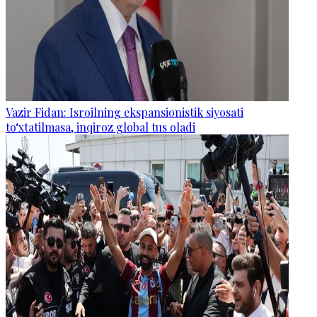
Vazir Fidan: Isroilning ekspansionistik siyosati
to‘xtatilmasa, inqiroz global tus oladi