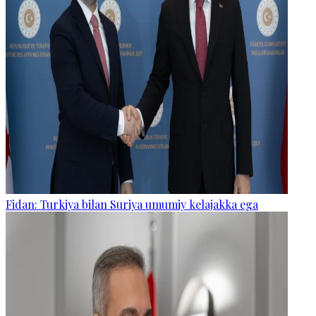
Fidan: Turkiya bilan Suriya umumiy kelajakka ega