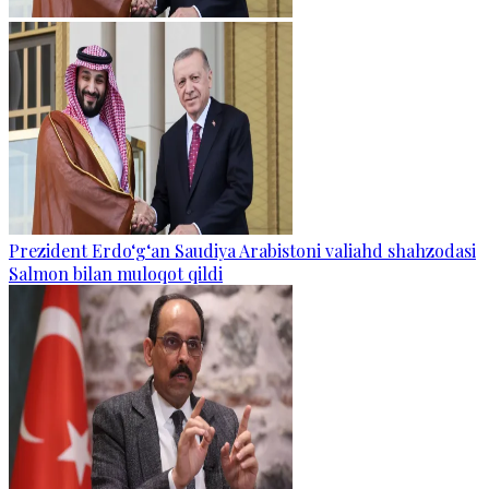
Prezident Erdo‘g‘an Saudiya Arabistoni valiahd shahzodasi
Salmon bilan muloqot qildi