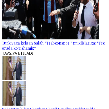
Turkiyaga kelgan Salah “Trabzonspor” muxlislariga: “Tez
orada ko‘rishamiz”
TAVSIYA ETILADI