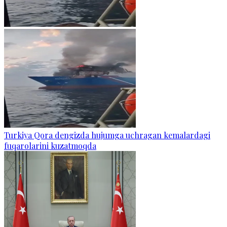
Turkiya Qora dengizda hujumga uchragan kemalardagi
fuqarolarini kuzatmoqda