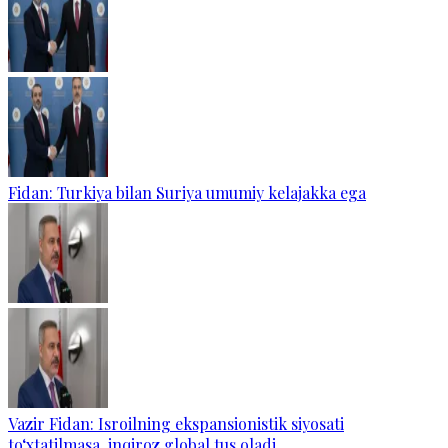
Fidan: Turkiya bilan Suriya umumiy kelajakka ega
Vazir Fidan: Isroilning ekspansionistik siyosati
to‘xtatilmasa, inqiroz global tus oladi