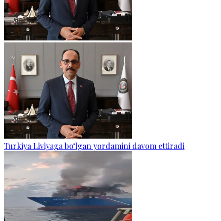
Turkiya Liviyaga bo‘lgan yordamini davom ettiradi