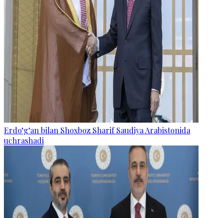
Erdo‘g‘an bilan Shoxboz Sharif Saudiya Arabistonida
uchrashadi