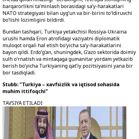
barqarorlikni ta’minlash borasidagi sa’y-harakatlari
NATO strategiyasi bilan uyg‘un va bir-birini to‘ldiruvchi
bo‘lishi lozimligini bildirdi.
Bundan tashqari, Turkiya yetakchisi Rossiya-Ukraina
urushi hamda Eron atrofidagi vaziyatni diplomatik
muloqot orqali hal etish bo‘yicha sa’y-harakatlarini
bayon qildi. Erdo‘g‘an, shuningdek, G‘azo sektorida doimiy
sulh o‘rnatish va mintaqaga gumanitar yordam yetkazib
berish bo‘yicha Turkiyaning qat’iy pozitsiyasini yana bir
bor tasdiqladi.
Stubb: "Turkiya – xavfsizlik va iqtisod sohasida
muhim ittifoqchi"
TAVSIYA ETILADI