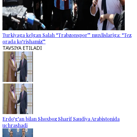
Turkiyaga kelgan Salah “Trabzonspor” muxlislariga: “Tez
orada ko‘rishamiz”
TAVSIYA ETILADI
Erdo‘g‘an bilan Shoxboz Sharif Saudiya Arabistonida
uchrashadi