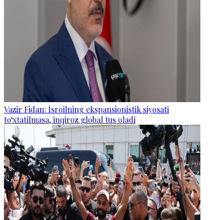
Vazir Fidan: Isroilning ekspansionistik siyosati
to‘xtatilmasa, inqiroz global tus oladi