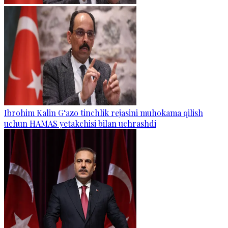
Ibrohim Kalin G‘azo tinchlik rejasini muhokama qilish
uchun HAMAS yetakchisi bilan uchrashdi