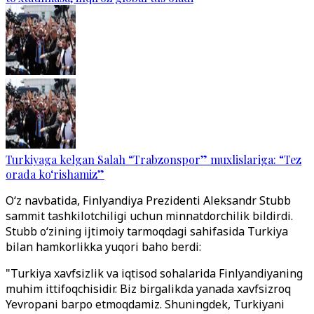
Turkiyaga kelgan Salah “Trabzonspor” muxlislariga: “Tez
orada ko‘rishamiz”
O‘z navbatida, Finlyandiya Prezidenti Aleksandr Stubb
sammit tashkilotchiligi uchun minnatdorchilik bildirdi.
Stubb o‘zining ijtimoiy tarmoqdagi sahifasida Turkiya
bilan hamkorlikka yuqori baho berdi:
"Turkiya xavfsizlik va iqtisod sohalarida Finlyandiyaning
muhim ittifoqchisidir. Biz birgalikda yanada xavfsizroq
Yevropani barpo etmoqdamiz. Shuningdek, Turkiyani