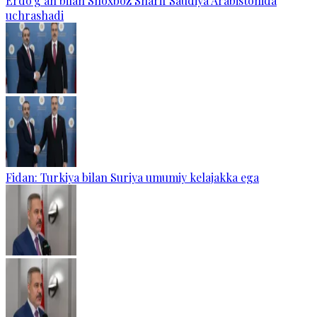
Erdo‘g‘an bilan Shoxboz Sharif Saudiya Arabistonida
uchrashadi
Fidan: Turkiya bilan Suriya umumiy kelajakka ega