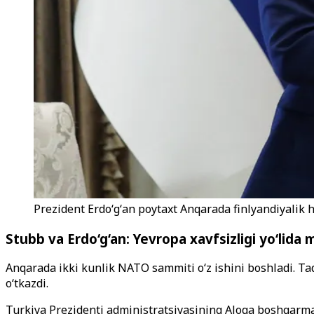
Prezident Erdoʻgʻan poytaxt Anqarada finlyandiyalik 
Stubb va Erdo‘g‘an: Yevropa xavfsizligi yo‘lid
Anqarada ikki kunlik NATO sammiti o‘z ishini boshladi. Ta
o‘tkazdi.
Turkiya Prezidenti administratsiyasining Aloqa boshqarma