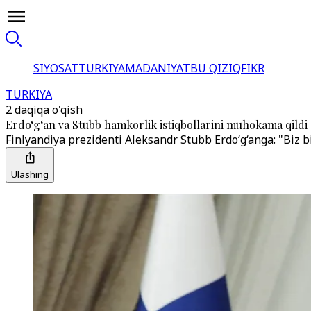
SIYOSAT
TURKIYA
MADANIYAT
BU QIZIQ
FIKR
TURKIYA
2 daqiqa o'qish
Erdo‘g‘an va Stubb hamkorlik istiqbollarini muhokama qildi
Finlyandiya prezidenti Aleksandr Stubb Erdo‘g‘anga: "Biz 
Ulashing