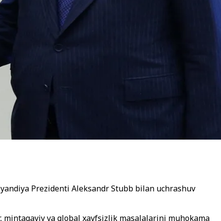
nlyandiya Prezidenti Aleksandr Stubb bilan uchrashuv
, mintaqaviy va global xavfsizlik masalalarini muhokama