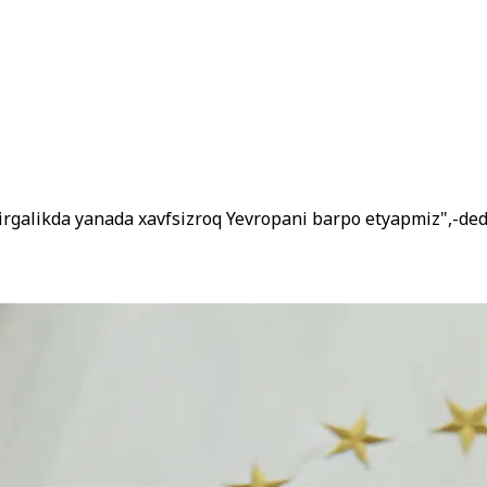
birgalikda yanada xavfsizroq Yevropani barpo etyapmiz",-ded