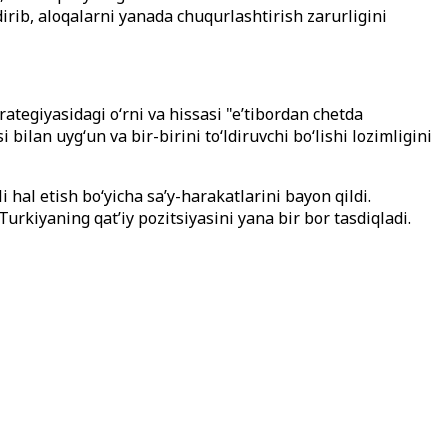
dirib, aloqalarni yanada chuqurlashtirish zarurligini
ategiyasidagi o‘rni va hissasi "e’tibordan chetda
bilan uyg‘un va bir-birini to‘ldiruvchi bo‘lishi lozimligini
hal etish bo‘yicha sa’y-harakatlarini bayon qildi.
rkiyaning qat’iy pozitsiyasini yana bir bor tasdiqladi.