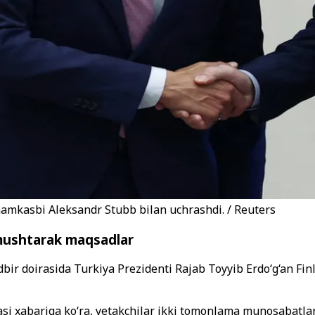
hamkasbi Aleksandr Stubb bilan uchrashdi. / Reuters
a mushtarak maqsadlar
dbir doirasida Turkiya Prezidenti Rajab Toyyib Erdo‘g‘an Fi
si xabariga ko‘ra, yetakchilar ikki tomonlama munosabatlar