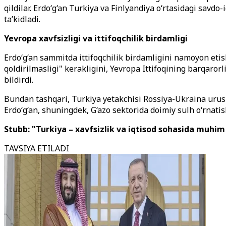
qildilar. Erdo‘g‘an Turkiya va Finlyandiya o‘rtasidagi savd
ta’kidladi.
Yevropa xavfsizligi va ittifoqchilik birdamligi
Erdo‘g‘an sammitda ittifoqchilik birdamligini namoyon etish
qoldirilmasligi" kerakligini, Yevropa Ittifoqining barqarorl
bildirdi.
Bundan tashqari, Turkiya yetakchisi Rossiya-Ukraina urushi
Erdo‘g‘an, shuningdek, G‘azo sektorida doimiy sulh o‘rnati
Stubb: "Turkiya – xavfsizlik va iqtisod sohasida muhim 
TAVSIYA ETILADI