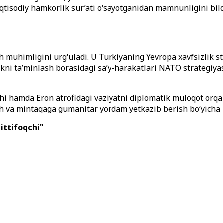
o-iqtisodiy hamkorlik sur’ati o‘sayotganidan mamnunligini bil
 muhimligini urg‘uladi. U Turkiyaning Yevropa xavfsizlik str
ikni ta’minlash borasidagi sa’y-harakatlari NATO strategiyasi 
 hamda Eron atrofidagi vaziyatni diplomatik muloqot orqali 
sh va mintaqaga gumanitar yordam yetkazib berish bo‘yicha Tu
ittifoqchi"