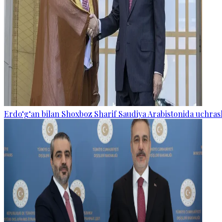
Erdo‘g‘an bilan Shoxboz Sharif Saudiya Arabistonida uchras