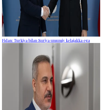
Fidan: Turkiya bilan Suriya umumiy kelajakka ega