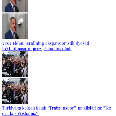
Vazir Fidan: Isroilning ekspansionistik siyosati
to‘xtatilmasa, inqiroz global tus oladi
Turkiyaga kelgan Salah “Trabzonspor” muxlislariga: “Tez
orada ko‘rishamiz”