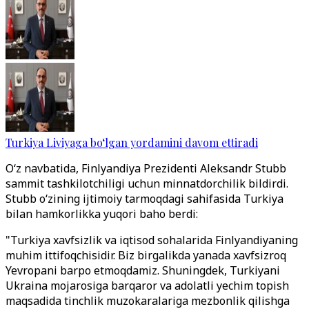
Turkiya Liviyaga bo‘lgan yordamini davom ettiradi
O‘z navbatida, Finlyandiya Prezidenti Aleksandr Stubb
sammit tashkilotchiligi uchun minnatdorchilik bildirdi.
Stubb o‘zining ijtimoiy tarmoqdagi sahifasida Turkiya
bilan hamkorlikka yuqori baho berdi:
"Turkiya xavfsizlik va iqtisod sohalarida Finlyandiyaning
muhim ittifoqchisidir. Biz birgalikda yanada xavfsizroq
Yevropani barpo etmoqdamiz. Shuningdek, Turkiyani
Ukraina mojarosiga barqaror va adolatli yechim topish
maqsadida tinchlik muzokaralariga mezbonlik qilishga