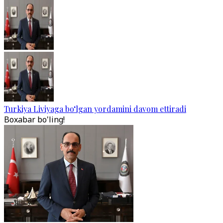
Turkiya Liviyaga bo‘lgan yordamini davom ettiradi
Boxabar bo'ling!