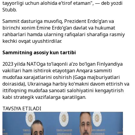
tayyorligi uchun alohida e’tirof etaman", — deb yozdi
Stubb.
Sammit dasturiga muvofiq, Prezident Erdo‘g‘an va
birinchi xonim Emine Erdo‘g‘an davlat va hukumat
rahbarlari hamda ularning rafiqalari sharafiga rasmiy
kechki ovqat uyushtirdilar.
Sammitning asosiy kun tartibi
2023 yilda NATOga to‘laqonli a’zo bo‘lgan Finlyandiya
vakillari ham ishtirok etayotgan Anqara sammiti
mudofaa xarajatlarini oshirish (Gaga majburiyatlari
doirasida), Ukrainaga harbiy ko‘makni davom ettirish va
ittifoqning mudofaa sanoati salohiyatini kengaytirish
kabi strategik vazifalarga qaratilgan.
TAVSIYA ETILADI