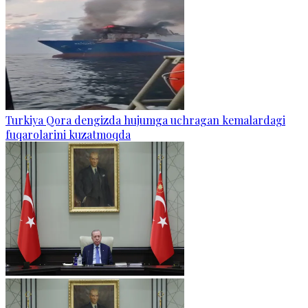
Turkiya Qora dengizda hujumga uchragan kemalardagi
fuqarolarini kuzatmoqda