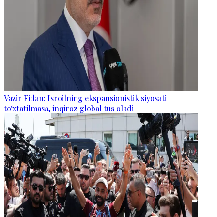
Vazir Fidan: Isroilning ekspansionistik siyosati
to‘xtatilmasa, inqiroz global tus oladi