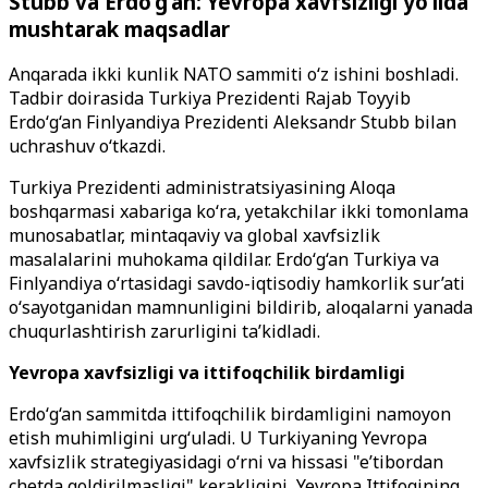
Stubb va Erdo‘g‘an: Yevropa xavfsizligi yo‘lida
mushtarak maqsadlar
Anqarada ikki kunlik NATO sammiti o‘z ishini boshladi.
Tadbir doirasida Turkiya Prezidenti Rajab Toyyib
Erdo‘g‘an Finlyandiya Prezidenti Aleksandr Stubb bilan
uchrashuv o‘tkazdi.
Turkiya Prezidenti administratsiyasining Aloqa
boshqarmasi xabariga ko‘ra, yetakchilar ikki tomonlama
munosabatlar, mintaqaviy va global xavfsizlik
masalalarini muhokama qildilar. Erdo‘g‘an Turkiya va
Finlyandiya o‘rtasidagi savdo-iqtisodiy hamkorlik sur’ati
o‘sayotganidan mamnunligini bildirib, aloqalarni yanada
chuqurlashtirish zarurligini ta’kidladi.
Yevropa xavfsizligi va ittifoqchilik birdamligi
Erdo‘g‘an sammitda ittifoqchilik birdamligini namoyon
etish muhimligini urg‘uladi. U Turkiyaning Yevropa
xavfsizlik strategiyasidagi o‘rni va hissasi "e’tibordan
chetda qoldirilmasligi" kerakligini, Yevropa Ittifoqining