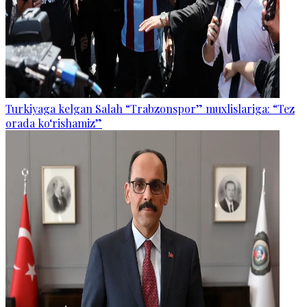
Turkiyaga kelgan Salah “Trabzonspor” muxlislariga: “Tez
orada ko‘rishamiz”