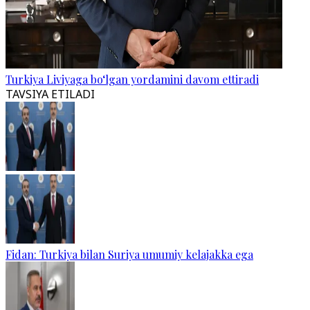
Turkiya Liviyaga bo‘lgan yordamini davom ettiradi
TAVSIYA ETILADI
Fidan: Turkiya bilan Suriya umumiy kelajakka ega