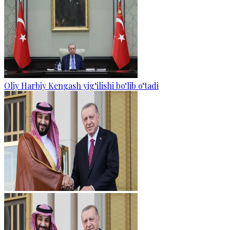
Oliy Harbiy Kengash yig‘ilishi bo‘lib o‘tadi