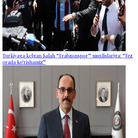
Turkiyaga kelgan Salah “Trabzonspor” muxlislariga: “Tez
orada ko‘rishamiz”