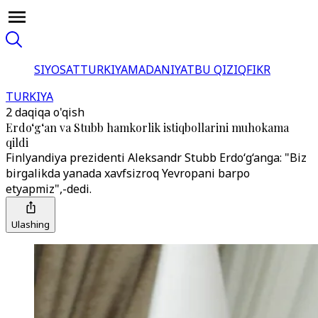
SIYOSAT
TURKIYA
MADANIYAT
BU QIZIQ
FIKR
TURKIYA
2 daqiqa o'qish
Erdo‘g‘an va Stubb hamkorlik istiqbollarini muhokama
qildi
Finlyandiya prezidenti Aleksandr Stubb Erdo‘g‘anga: "Biz
birgalikda yanada xavfsizroq Yevropani barpo
etyapmiz",-dedi.
Ulashing