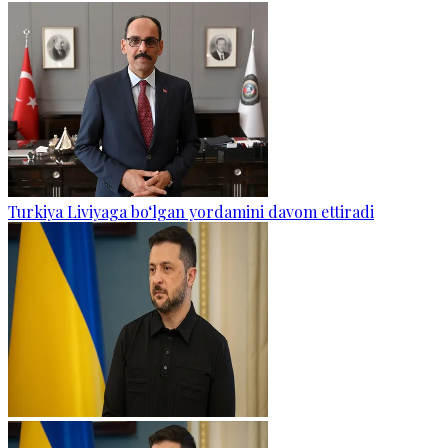
Turkiya Liviyaga bo‘lgan yordamini davom ettiradi