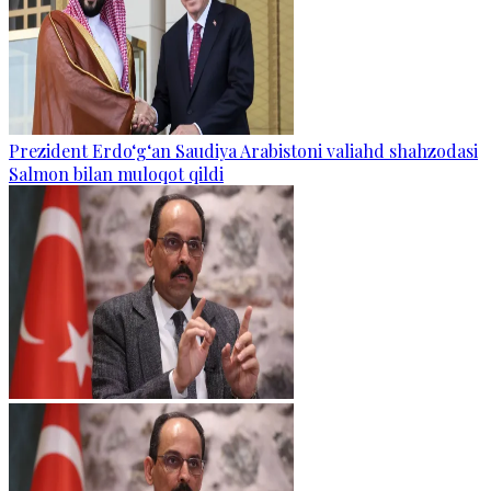
Prezident Erdo‘g‘an Saudiya Arabistoni valiahd shahzodasi
Salmon bilan muloqot qildi