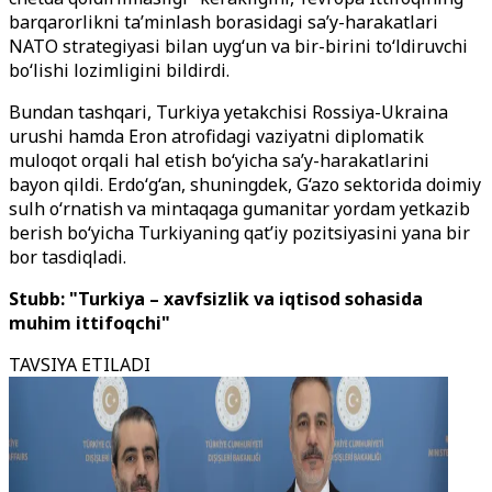
barqarorlikni ta’minlash borasidagi sa’y-harakatlari
NATO strategiyasi bilan uyg‘un va bir-birini to‘ldiruvchi
bo‘lishi lozimligini bildirdi.
Bundan tashqari, Turkiya yetakchisi Rossiya-Ukraina
urushi hamda Eron atrofidagi vaziyatni diplomatik
muloqot orqali hal etish bo‘yicha sa’y-harakatlarini
bayon qildi. Erdo‘g‘an, shuningdek, G‘azo sektorida doimiy
sulh o‘rnatish va mintaqaga gumanitar yordam yetkazib
berish bo‘yicha Turkiyaning qat’iy pozitsiyasini yana bir
bor tasdiqladi.
Stubb: "Turkiya – xavfsizlik va iqtisod sohasida
muhim ittifoqchi"
TAVSIYA ETILADI