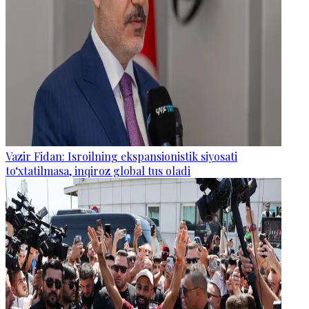
Vazir Fidan: Isroilning ekspansionistik siyosati
to‘xtatilmasa, inqiroz global tus oladi