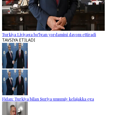
Turkiya Liviyaga bo‘lgan yordamini davom ettiradi
TAVSIYA ETILADI
Fidan: Turkiya bilan Suriya umumiy kelajakka ega