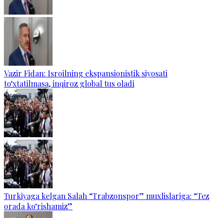
Vazir Fidan: Isroilning ekspansionistik siyosati
to‘xtatilmasa, inqiroz global tus oladi
Turkiyaga kelgan Salah “Trabzonspor” muxlislariga: “Tez
orada ko‘rishamiz”