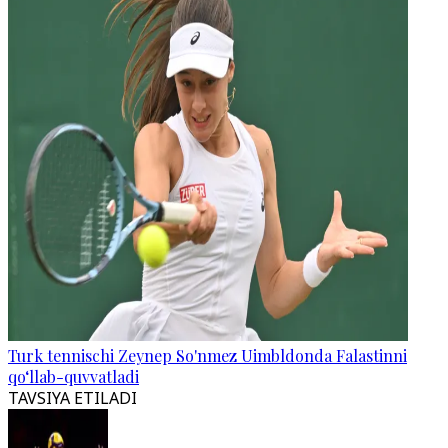
Turk tennischi Zeynep So'nmez Uimbldonda Falastinni
qo‘llab-quvvatladi
TAVSIYA ETILADI