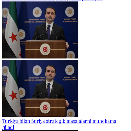
Turkiya bilan Suriya strategik masalalarni muhokama
qiladi