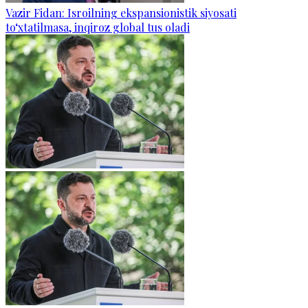
Vazir Fidan: Isroilning ekspansionistik siyosati
to‘xtatilmasa, inqiroz global tus oladi