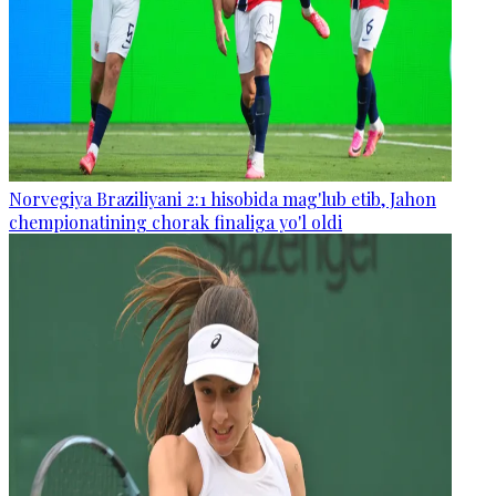
Norvegiya Braziliyani 2:1 hisobida mag'lub etib, Jahon
chempionatining chorak finaliga yo'l oldi