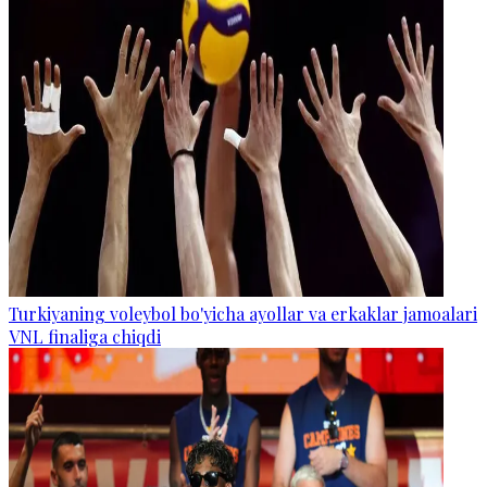
Turkiyaning voleybol bo'yicha ayollar va erkaklar jamoalari
VNL finaliga chiqdi