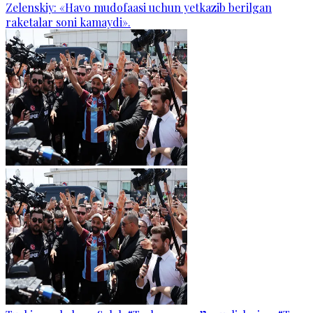
Zelenskiy: «Havo mudofaasi uchun yetkazib berilgan
raketalar soni kamaydi».