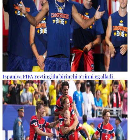
Ispaniya FIFA reytingida birinchi o'rinni egalladi