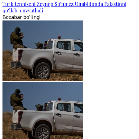
Turk tennischi Zeynep So'nmez Uimbldonda Falastinni
qo‘llab-quvvatladi
Boxabar bo'ling!