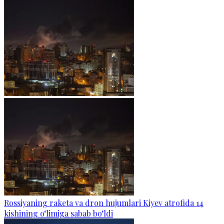
Rossiyaning raketa va dron hujumlari Kiyev atrofida 14
kishining o‘limiga sabab bo‘ldi