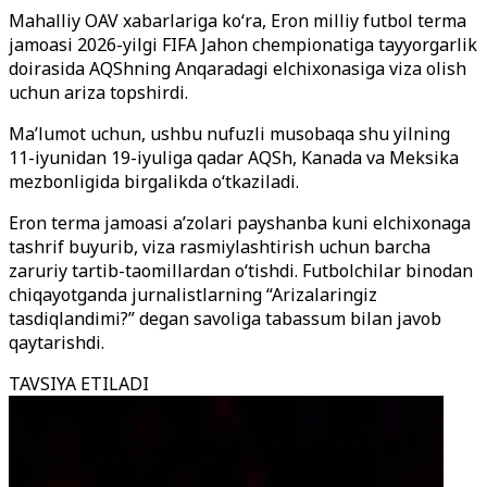
Mahalliy OAV xabarlariga ko‘ra, Eron milliy futbol terma
jamoasi 2026-yilgi FIFA Jahon chempionatiga tayyorgarlik
doirasida AQShning Anqaradagi elchixonasiga viza olish
uchun ariza topshirdi.
Ma’lumot uchun, ushbu nufuzli musobaqa shu yilning
11-iyunidan 19-iyuliga qadar AQSh, Kanada va Meksika
mezbonligida birgalikda o‘tkaziladi.
Eron terma jamoasi a’zolari payshanba kuni elchixonaga
tashrif buyurib, viza rasmiylashtirish uchun barcha
zaruriy tartib-taomillardan o‘tishdi. Futbolchilar binodan
chiqayotganda jurnalistlarning “Arizalaringiz
tasdiqlandimi?” degan savoliga tabassum bilan javob
qaytarishdi.
TAVSIYA ETILADI