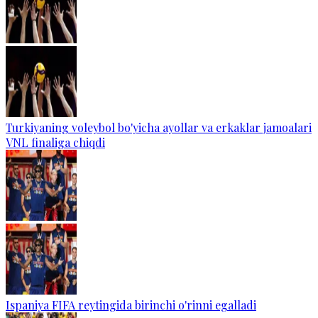
Turkiyaning voleybol bo'yicha ayollar va erkaklar jamoalari
VNL finaliga chiqdi
Ispaniya FIFA reytingida birinchi o'rinni egalladi