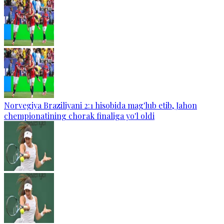
Norvegiya Braziliyani 2:1 hisobida mag'lub etib, Jahon
chempionatining chorak finaliga yo'l oldi