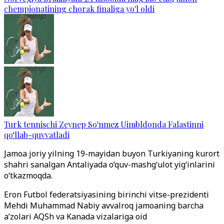
chempionatining chorak finaliga yo'l oldi
Turk tennischi Zeynep So'nmez Uimbldonda Falastinni
qo‘llab-quvvatladi
Jamoa joriy yilning 19-mayidan buyon Turkiyaning kurort
shahri sanalgan Antaliyada o‘quv-mashg‘ulot yig‘inlarini
o‘tkazmoqda.
Eron Futbol federatsiyasining birinchi vitse-prezidenti
Mehdi Muhammad Nabiy avvalroq jamoaning barcha
a’zolari AQSh va Kanada vizalariga oid