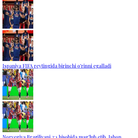
Ispaniya FIFA reytingida birinchi o'rinni egalladi
Norvegiya Braziliyani 2:1 hisobida mag'lub etib, Jahon