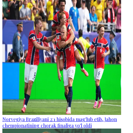
Norvegiya Braziliyani 2:1 hisobida mag'lub etib, Jahon
chempionatining chorak finaliga yo'l oldi