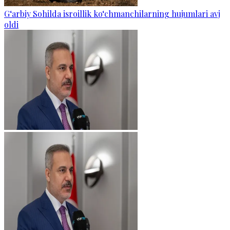
G‘arbiy Sohilda isroillik ko‘chmanchilarning hujumlari avj
oldi