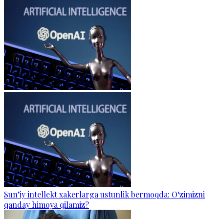
Sun’iy intellekt xakerlarga ustunlik bermoqda: O‘zimizni
qanday himoya qilamiz?