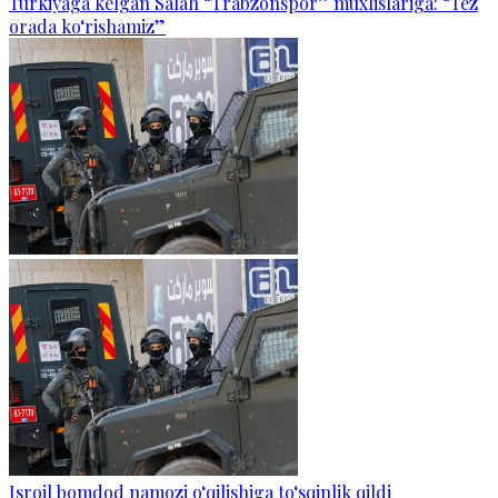
Turkiyaga kelgan Salah “Trabzonspor” muxlislariga: “Tez
orada ko‘rishamiz”
Isroil bomdod namozi o‘qilishiga to‘sqinlik qildi