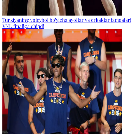
Turkiyaning voleybol bo'yicha ayollar va erkaklar jamoalari
VNL finaliga chiqdi