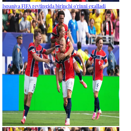
Ispaniya FIFA reytingida birinchi o'rinni egalladi