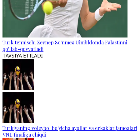
Turk tennischi Zeynep So'nmez Uimbldonda Falastinni
qo‘llab-quvvatladi
TAVSIYA ETILADI
Turkiyaning voleybol bo'yicha ayollar va erkaklar jamoalari
VNL finaliga chiqdi