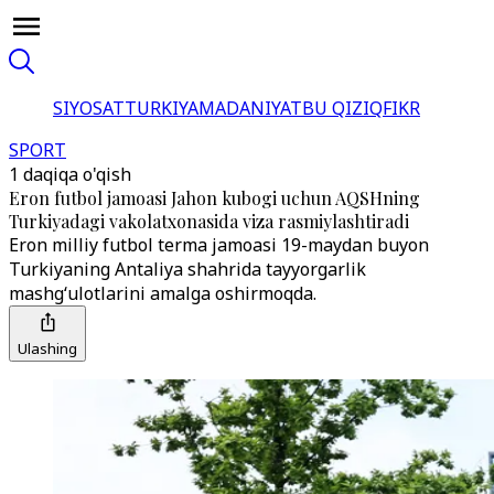
SIYOSAT
TURKIYA
MADANIYAT
BU QIZIQ
FIKR
SPORT
1 daqiqa o'qish
Eron futbol jamoasi Jahon kubogi uchun AQSHning
Turkiyadagi vakolatxonasida viza rasmiylashtiradi
Eron milliy futbol terma jamoasi 19-maydan buyon
Turkiyaning Antaliya shahrida tayyorgarlik
mashgʻulotlarini amalga oshirmoqda.
Ulashing