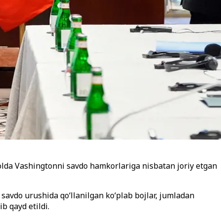
 holda Vashingtonni savdo hamkorlariga nisbatan joriy etgan
avdo urushida qo‘llanilgan ko‘plab bojlar, jumladan
b qayd etildi.