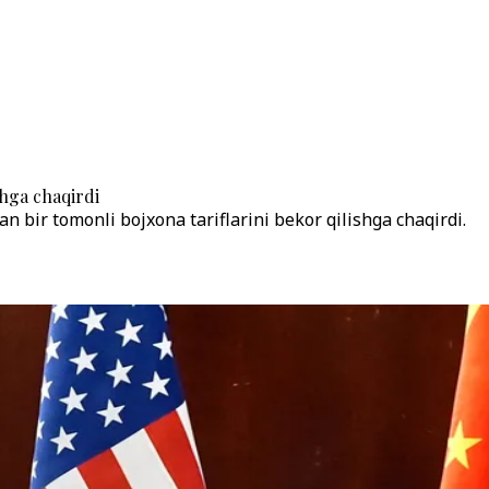
shga chaqirdi
n bir tomonli bojxona tariflarini bekor qilishga chaqirdi.