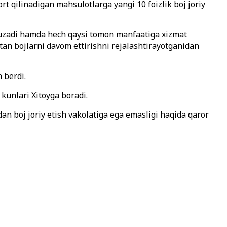
 qilinadigan mahsulotlarga yangi 10 foizlik boj joriy
 buzadi hamda hech qaysi tomon manfaatiga xizmat
tan bojlarni davom ettirishni rejalashtirayotganidan
n berdi.
 kunlari Xitoyga boradi.
n boj joriy etish vakolatiga ega emasligi haqida qaror