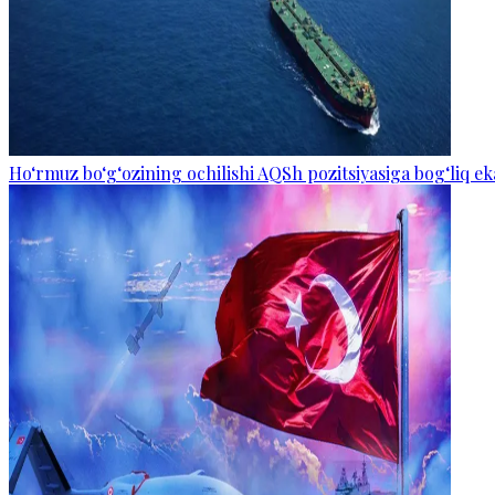
Ho‘rmuz bo‘g‘ozining ochilishi AQSh pozitsiyasiga bog‘liq eka