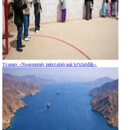
Tramp: «Noqonuniy migratsiyani to‘xtatdik».