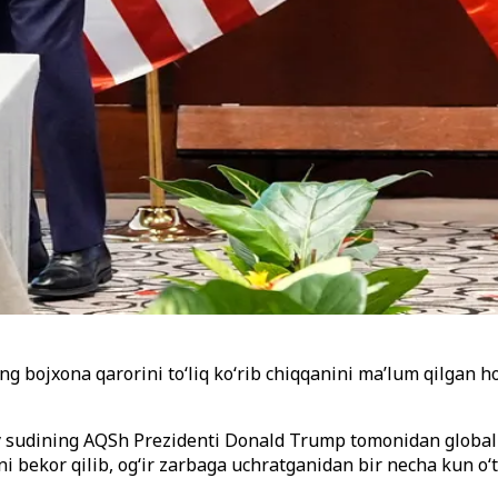
ning bojxona qarorini to‘liq ko‘rib chiqqanini ma’lum qilgan
 sudining AQSh Prezidenti Donald Trump tomonidan global s
i bekor qilib, og‘ir zarbaga uchratganidan bir necha kun o‘ti