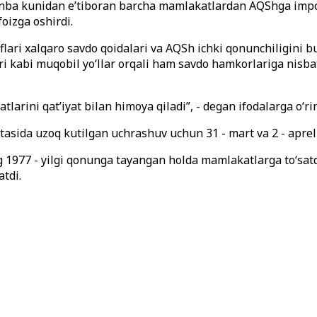
anba kunidan e’tiboran barcha mamlakatlardan AQShga import
foizga oshirdi.
flari xalqaro savdo qoidalari va AQSh ichki qonunchiligini
ri kabi muqobil yo‘llar orqali ham savdo hamkorlariga nisba
atlarini qat’iyat bilan himoya qiladi”, - degan ifodalarga o‘ri
rtasida uzoq kutilgan uchrashuv uchun 31 - mart va 2 - aprel
 1977 - yilgi qonunga tayangan holda mamlakatlarga to‘satda
atdi.