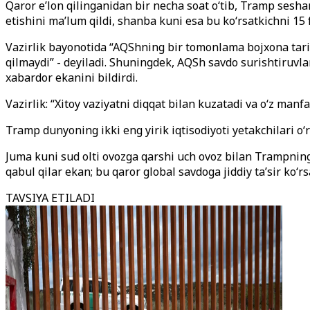
Qaror e’lon qilinganidan bir necha soat o‘tib, Tramp sesh
etishini ma’lum qildi, shanba kuni esa bu ko‘rsatkichni 15 
Vazirlik bayonotida “AQShning bir tomonlama bojxona tari
qilmaydi” - deyiladi. Shuningdek, AQSh savdo surishtiruvla
xabardor ekanini bildirdi.
Vazirlik: “Xitoy vaziyatni diqqat bilan kuzatadi va o‘z manfa
Tramp dunyoning ikki eng yirik iqtisodiyoti yetakchilari o‘
Juma kuni sud olti ovozga qarshi uch ovoz bilan Trampning
qabul qilar ekan; bu qaror global savdoga jiddiy ta’sir ko‘rs
TAVSIYA ETILADI