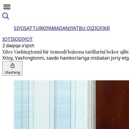
SIYOSAT
TURKIYA
MADANIYAT
BU QIZIQ
FIKR
IQTISODIYOT
2 daqiqa o'qish
Xitoy Vashingtonni bir tomonli bojxona tariflarini bekor qili
Xitoy, Vashingtonni, savdo hamkorlariga nisbatan joriy etga
Ulashing