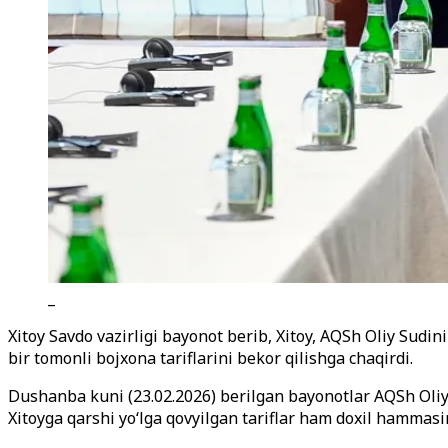
_
Xitoy Savdo vazirligi bayonot berib, Xitoy, AQSh Oliy Sudi
bir tomonli bojxona tariflarini bekor qilishga chaqirdi.
Dushanba kuni (23.02.2026) berilgan bayonotlar AQSh Oliy
Xitoyga qarshi yo‘lga qovyilgan tariflar ham doxil hammasin