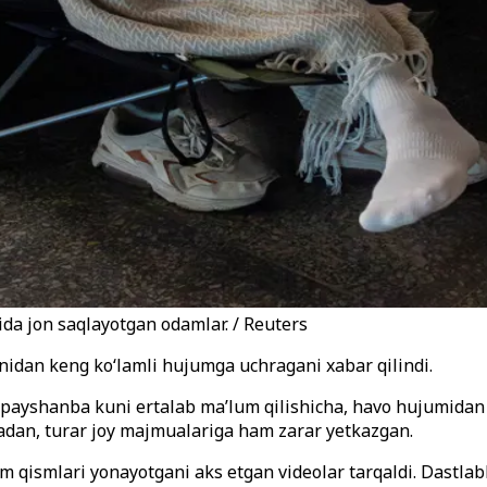
da jon saqlayotgan odamlar. / Reuters
onidan keng ko‘lamli hujumga uchragani xabar qilindi.
payshanba kuni ertalab ma’lum qilishicha, havo hujumidan 
ladan, turar joy majmualariga ham zarar yetkazgan.
m qismlari yonayotgani aks etgan videolar tarqaldi. Dastlab