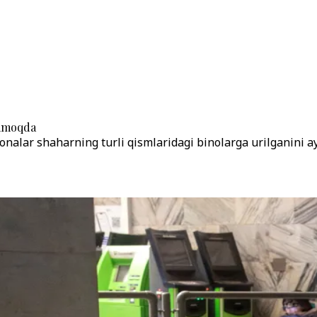
ramoqda
nalar shaharning turli qismlaridagi binolarga urilganini ay