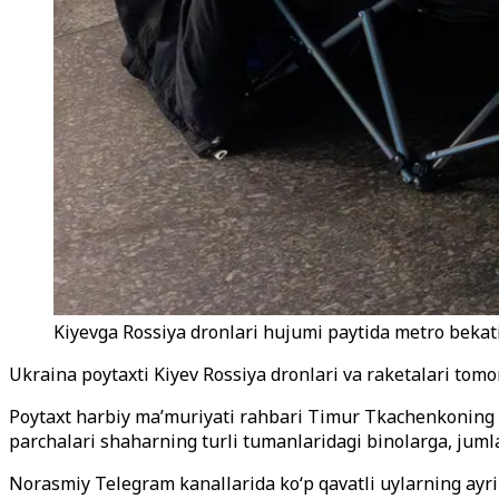
Kiyevga Rossiya dronlari hujumi paytida metro bekati
Ukraina poytaxti Kiyev Rossiya dronlari va raketalari tom
Poytaxt harbiy ma’muriyati rahbari Timur Tkachenkoning 
parchalari shaharning turli tumanlaridagi binolarga, jum
Norasmiy Telegram kanallarida ko‘p qavatli uylarning ayri