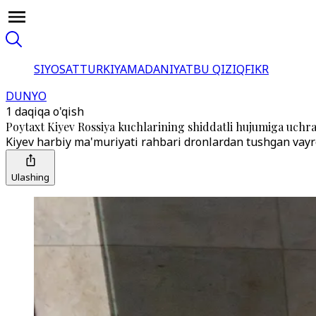
SIYOSAT
TURKIYA
MADANIYAT
BU QIZIQ
FIKR
DUNYO
1 daqiqa o'qish
Poytaxt Kiyev Rossiya kuchlarining shiddatli hujumiga uch
Kiyev harbiy ma'muriyati rahbari dronlardan tushgan vayro
Ulashing