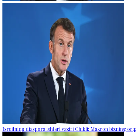
Isroilning diaspora ishlari vaziri Chikli: Makron bizning o