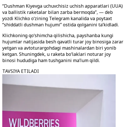
“Dushman Kiyevga uchuvchisiz uchish apparatlari (UUA)
va ballistik raketalar bilan zarba bermoqda”, — deb
yozdi Klichko o‘zining Telegram kanalida va poytaxt
“shiddatli dushman hujumi” ostida qolganini ta’kidladi.
Klichkoning qo‘shimcha qilishicha, payshanba kungi
hujumlar natijasida besh qavatli turar joy binosiga zarar
yetgan va avtoturargohdagi mashinalardan biri yonib
ketgan. Shuningdek, u raketa bo‘laklari noturar joy
binosi hududiga ham tushganini ma’lum qildi.
TAVSIYA ETILADI