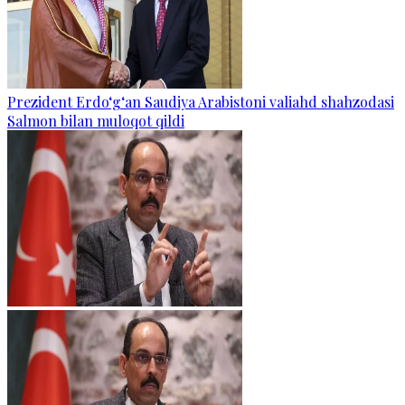
Prezident Erdo‘g‘an Saudiya Arabistoni valiahd shahzodasi
Salmon bilan muloqot qildi