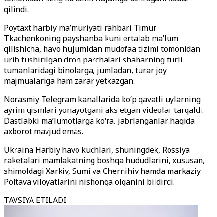
qilindi.
Poytaxt harbiy ma’muriyati rahbari Timur
Tkachenkoning payshanba kuni ertalab ma’lum
qilishicha, havo hujumidan mudofaa tizimi tomonidan
urib tushirilgan dron parchalari shaharning turli
tumanlaridagi binolarga, jumladan, turar joy
majmualariga ham zarar yetkazgan.
Norasmiy Telegram kanallarida ko‘p qavatli uylarning
ayrim qismlari yonayotgani aks etgan videolar tarqaldi.
Dastlabki ma’lumotlarga ko‘ra, jabrlanganlar haqida
axborot mavjud emas.
Ukraina Harbiy havo kuchlari, shuningdek, Rossiya
raketalari mamlakatning boshqa hududlarini, xususan,
shimoldagi Xarkiv, Sumi va Chernihiv hamda markaziy
Poltava viloyatlarini nishonga olganini bildirdi.
TAVSIYA ETILADI