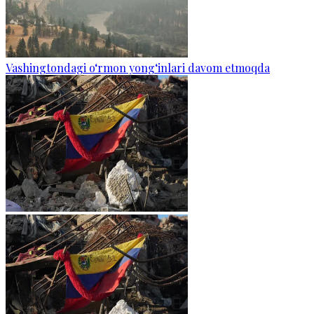
Vashingtondagi o‘rmon yong‘inlari davom etmoqda