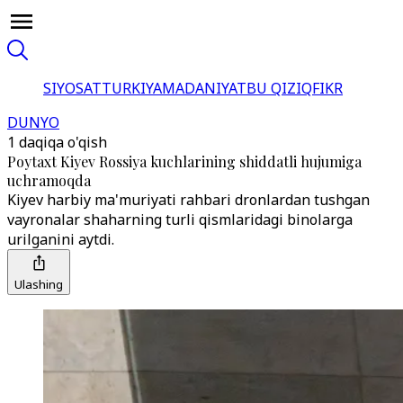
SIYOSAT
TURKIYA
MADANIYAT
BU QIZIQ
FIKR
DUNYO
1 daqiqa o'qish
Poytaxt Kiyev Rossiya kuchlarining shiddatli hujumiga
uchramoqda
Kiyev harbiy ma'muriyati rahbari dronlardan tushgan
vayronalar shaharning turli qismlaridagi binolarga
urilganini aytdi.
Ulashing