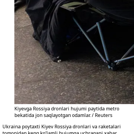
Kiyevga Rossiya dronlari hujumi paytida metro
bekatida jon saqlayotgan odamlar. / Reuters
Ukraina poytaxti Kiyev Rossiya dronlari va raketalari
tomonidan keng ko‘lamli hujumga uchragani xabar