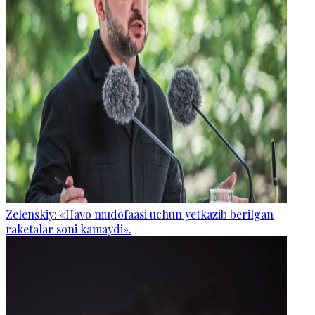
Zelenskiy: «Havo mudofaasi uchun yetkazib berilgan
raketalar soni kamaydi».