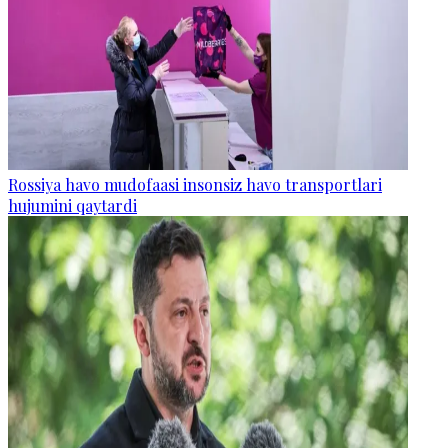
Rossiya havo mudofaasi insonsiz havo transportlari
hujumini qaytardi