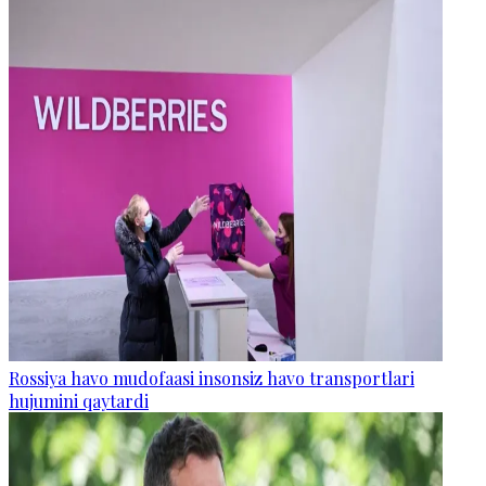
Rossiya havo mudofaasi insonsiz havo transportlari
hujumini qaytardi