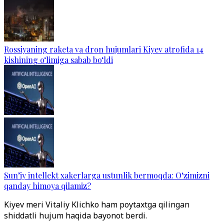
Rossiyaning raketa va dron hujumlari Kiyev atrofida 14
kishining o‘limiga sabab bo‘ldi
Sun’iy intellekt xakerlarga ustunlik bermoqda: O‘zimizni
qanday himoya qilamiz?
Kiyev meri Vitaliy Klichko ham poytaxtga qilingan
shiddatli hujum haqida bayonot berdi.