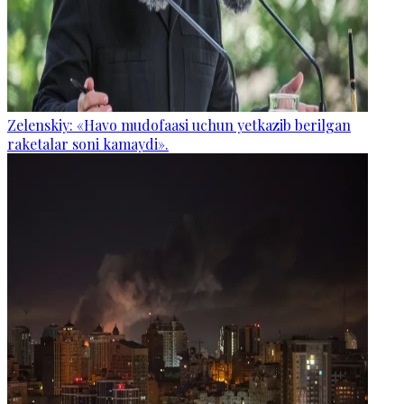
Zelenskiy: «Havo mudofaasi uchun yetkazib berilgan
raketalar soni kamaydi».