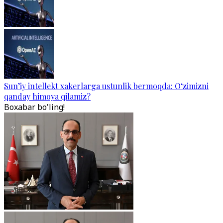
Sun’iy intellekt xakerlarga ustunlik bermoqda: O‘zimizni
qanday himoya qilamiz?
Boxabar bo'ling!