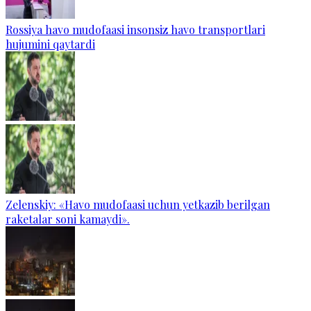
Rossiya havo mudofaasi insonsiz havo transportlari
hujumini qaytardi
Zelenskiy: «Havo mudofaasi uchun yetkazib berilgan
raketalar soni kamaydi».