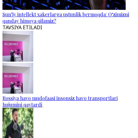
Sun’iy intellekt xakerlarga ustunlik bermoqda: O‘zimizni
qanday himoya qilamiz?
TAVSIYA ETILADI
Rossiya havo mudofaasi insonsiz havo transportlari
hujumini qaytardi