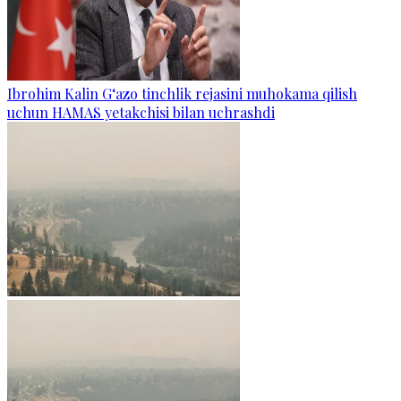
Ibrohim Kalin G‘azo tinchlik rejasini muhokama qilish
uchun HAMAS yetakchisi bilan uchrashdi