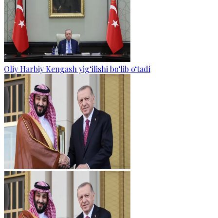
Oliy Harbiy Kengash yig‘ilishi bo‘lib o‘tadi