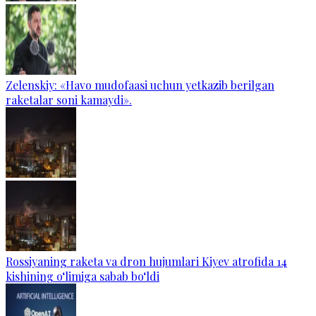
Zelenskiy: «Havo mudofaasi uchun yetkazib berilgan
raketalar soni kamaydi».
Rossiyaning raketa va dron hujumlari Kiyev atrofida 14
kishining o‘limiga sabab bo‘ldi