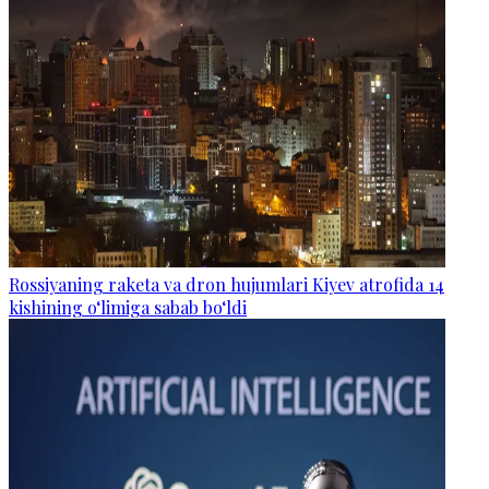
Rossiyaning raketa va dron hujumlari Kiyev atrofida 14
kishining o‘limiga sabab bo‘ldi