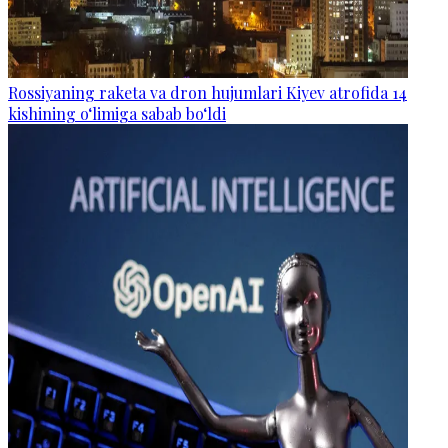
Rossiyaning raketa va dron hujumlari Kiyev atrofida 14
kishining o‘limiga sabab bo‘ldi