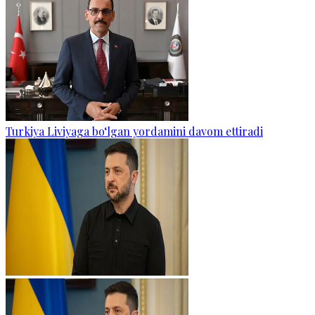
Turkiya Liviyaga bo‘lgan yordamini davom ettiradi