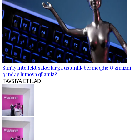
Sun’iy intellekt xakerlarga ustunlik bermoqda: O‘zimizni
qanday himoya qilamiz?
TAVSIYA ETILADI