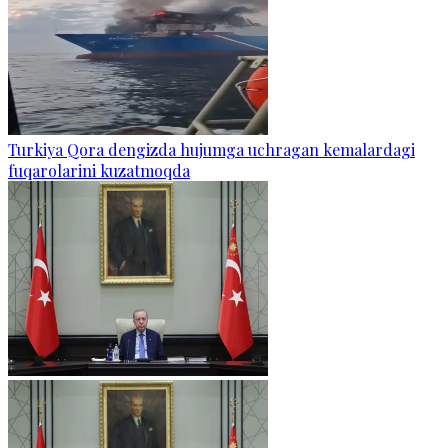
Turkiya Qora dengizda hujumga uchragan kemalardagi
fuqarolarini kuzatmoqda