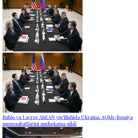
Rubio va Lavrov ASEAN yig'ilishida Ukraina, AQSh-Rossiya
munosabatlarini muhokama qildi