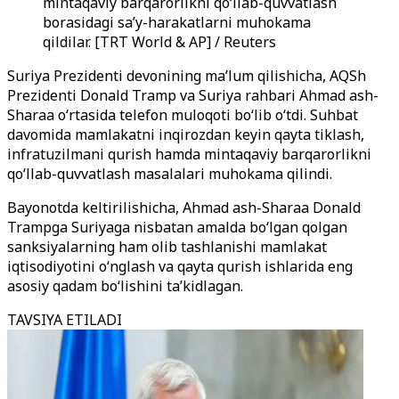
mintaqaviy barqarorlikni qo‘llab-quvvatlash
borasidagi sa’y-harakatlarni muhokama
qildilar. [TRT World & AP] / Reuters
Suriya Prezidenti devonining maʼlum qilishicha, AQSh
Prezidenti Donald Tramp va Suriya rahbari Ahmad ash-
Sharaa oʻrtasida telefon muloqoti boʻlib oʻtdi. Suhbat
davomida mamlakatni inqirozdan keyin qayta tiklash,
infratuzilmani qurish hamda mintaqaviy barqarorlikni
qoʻllab-quvvatlash masalalari muhokama qilindi.
Bayonotda keltirilishicha, Ahmad ash-Sharaa Donald
Trampga Suriyaga nisbatan amalda boʻlgan qolgan
sanksiyalarning ham olib tashlanishi mamlakat
iqtisodiyotini oʻnglash va qayta qurish ishlarida eng
asosiy qadam boʻlishini taʼkidlagan.
TAVSIYA ETILADI