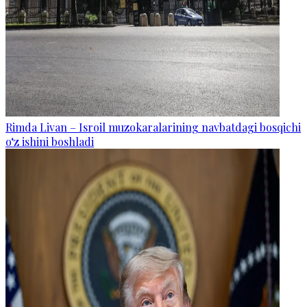
Rimda Livan – Isroil muzokaralarining navbatdagi bosqichi
o‘z ishini boshladi