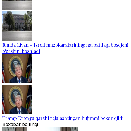
Rimda Livan – Isroil muzokaralarining navbatdagi bosqichi
o‘z ishini boshladi
Tramp Eronga qarshi rejalashtirgan hujumni bekor qildi
Boxabar bo'ling!