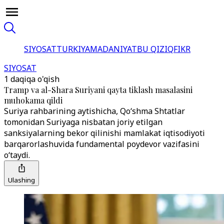
SIYOSAT
TURKIYA
MADANIYAT
BU QIZIQ
FIKR
SIYOSAT
1 daqiqa o'qish
Tramp va al-Shara Suriyani qayta tiklash masalasini
muhokama qildi
Suriya rahbarining aytishicha, Qoʻshma Shtatlar
tomonidan Suriyaga nisbatan joriy etilgan
sanksiyalarning bekor qilinishi mamlakat iqtisodiyoti
barqarorlashuvida fundamental poydevor vazifasini
oʻtaydi.
Ulashing