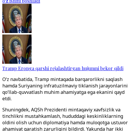
o‘z ishini boshladi
Tramp Eronga qarshi rejalashtirgan hujumni bekor qildi
Oʻz navbatida, Tramp mintaqada barqarorlikni saqlash
hamda Suriyaning infratuzilmaviy tiklanish jarayonlarini
qoʻllab-quvvatlash muhim ahamiyatga ega ekanini qayd
etdi.
Shuningdek, AQSh Prezidenti mintaqaviy xavfsizlik va
tinchlikni mustahkamlash, hududdagi keskinliklarning
oldini olish uchun diplomatiya hamda muloqotga ustuvor
ahamiyat qaratish zarurligini bildirdi. Yakunda har ikki