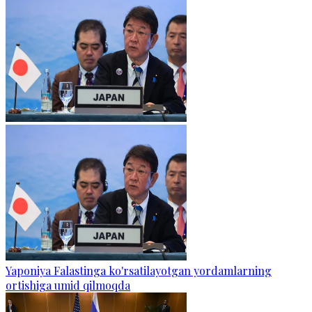
Yaponiya Falastinga ko'rsatilayotgan yordamlarning
ortishiga umid qilmoqda