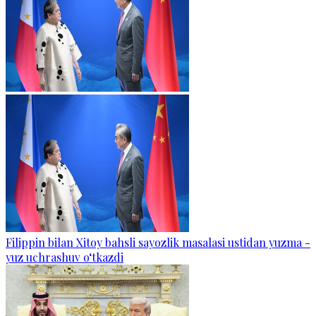
Filippin bilan Xitoy bahsli sayozlik masalasi ustidan yuzma -
yuz uchrashuv o‘tkazdi