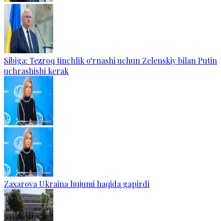
Sibiga: Tezroq tinchlik o‘rnashi uchun Zelenskiy bilan Putin
uchrashishi kerak
Zaxarova Ukraina hujumi haqida gapirdi