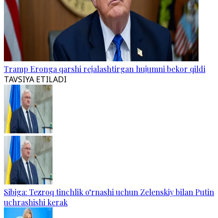
Tramp Eronga qarshi rejalashtirgan hujumni bekor qildi
TAVSIYA ETILADI
Sibiga: Tezroq tinchlik o‘rnashi uchun Zelenskiy bilan Putin
uchrashishi kerak