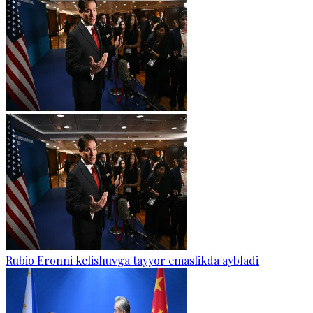
Rubio Eronni kelishuvga tayyor emaslikda aybladi