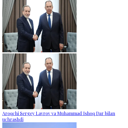
Aroqchi Sergey Lavrov va Muhammad Ishoq Dar bilan
uchrashdi