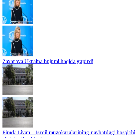
Zaxarova Ukraina hujumi haqida gapirdi
Rimda Livan – Isroil muzokaralarining navbatdagi bosqichi