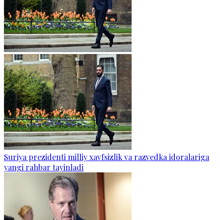
Suriya prezidenti milliy xavfsizlik va razvedka idoralariga
yangi rahbar tayinladi