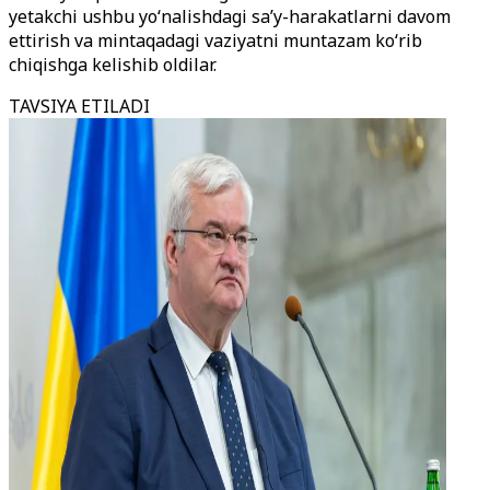
yetakchi ushbu yoʻnalishdagi saʼy-harakatlarni davom
ettirish va mintaqadagi vaziyatni muntazam koʻrib
chiqishga kelishib oldilar.
TAVSIYA ETILADI