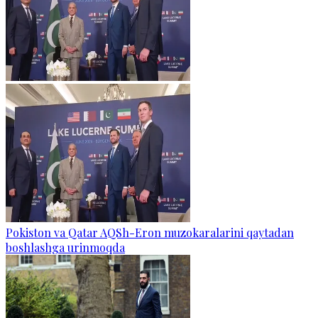
Pokiston va Qatar AQSh-Eron muzokaralarini qaytadan
boshlashga urinmoqda