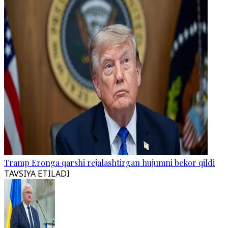
Tramp Eronga qarshi rejalashtirgan hujumni bekor qildi
TAVSIYA ETILADI