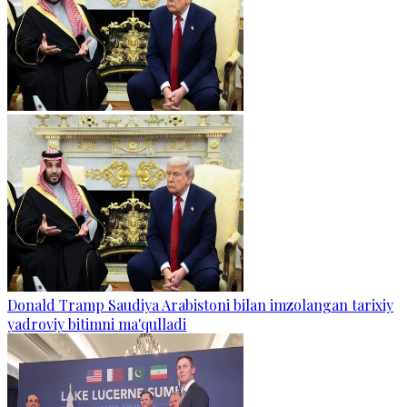
Donald Tramp Saudiya Arabistoni bilan imzolangan tarixiy
yadroviy bitimni ma'qulladi