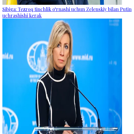
Sibiga: Tezroq tinchlik o‘rnashi uchun Zelenskiy bilan Putin
uchrashishi kerak