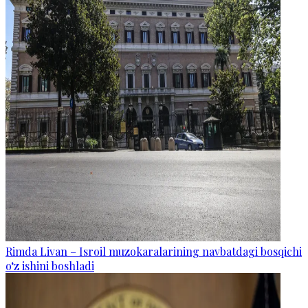
Rimda Livan – Isroil muzokaralarining navbatdagi bosqichi
o‘z ishini boshladi