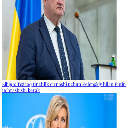
Sibiga: Tezroq tinchlik o‘rnashi uchun Zelenskiy bilan Putin
uchrashishi kerak