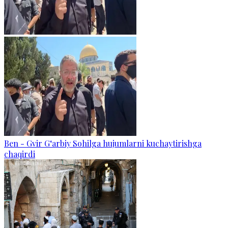
Ben - Gvir G‘arbiy Sohilga hujumlarni kuchaytirishga
chaqirdi