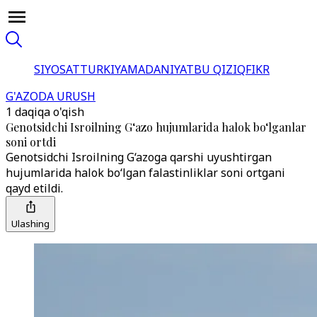
SIYOSAT
TURKIYA
MADANIYAT
BU QIZIQ
FIKR
G'AZODA URUSH
1 daqiqa o'qish
Genotsidchi Isroilning G‘azo hujumlarida halok bo‘lganlar
soni ortdi
Genotsidchi Isroilning G‘azoga qarshi uyushtirgan
hujumlarida halok bo‘lgan falastinliklar soni ortgani
qayd etildi.
Ulashing