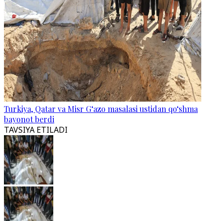
Turkiya, Qatar va Misr G‘azo masalasi ustidan qo‘shma
bayonot berdi
TAVSIYA ETILADI