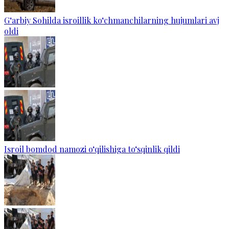
G‘arbiy Sohilda isroillik ko‘chmanchilarning hujumlari avj
oldi
Isroil bomdod namozi o‘qilishiga to‘sqinlik qildi