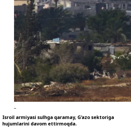
_
Isroil armiyasi sulhga qaramay, G‘azo sektoriga
hujumlarini davom ettirmoqda.