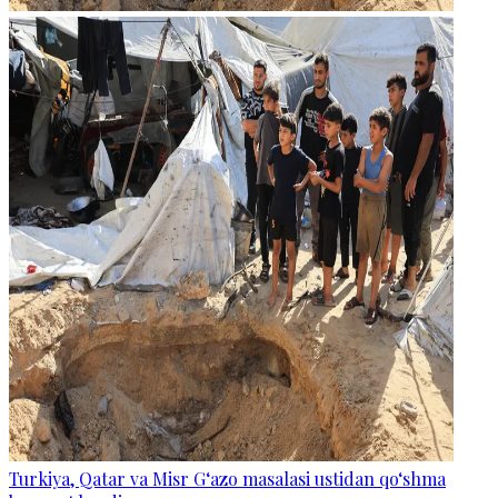
Turkiya, Qatar va Misr G‘azo masalasi ustidan qo‘shma