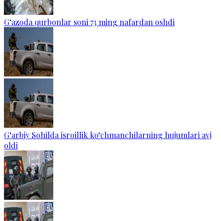
G‘azoda qurbonlar soni 73 ming nafardan oshdi
G‘arbiy Sohilda isroillik ko‘chmanchilarning hujumlari avj
oldi