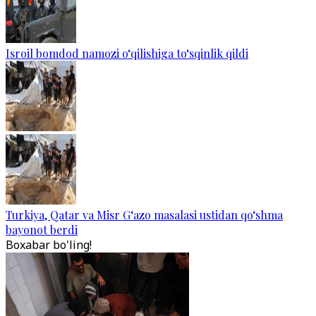
Isroil bomdod namozi o‘qilishiga to‘sqinlik qildi
Turkiya, Qatar va Misr G‘azo masalasi ustidan qo‘shma
bayonot berdi
Boxabar bo'ling!