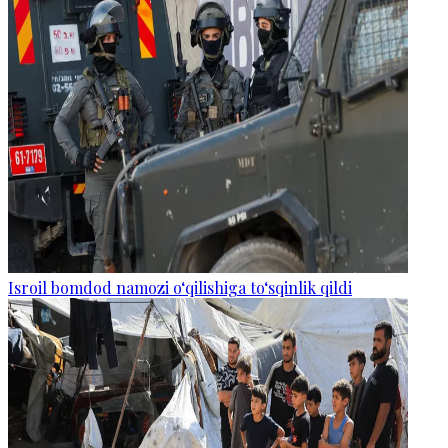
Isroil bomdod namozi o‘qilishiga to‘sqinlik qildi