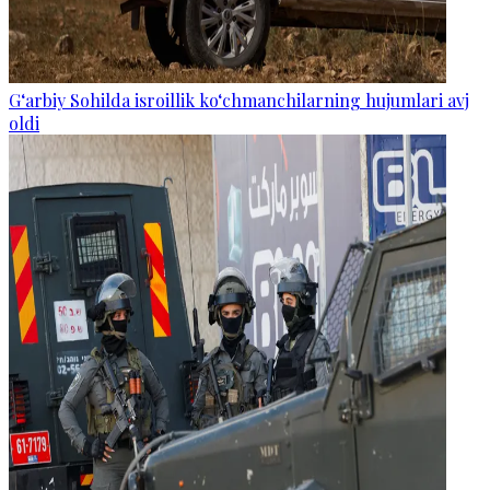
G‘arbiy Sohilda isroillik ko‘chmanchilarning hujumlari avj
oldi