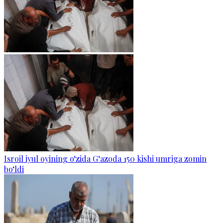
Isroil iyul oyining o‘zida G‘azoda 150 kishi umriga zomin
bo‘ldi