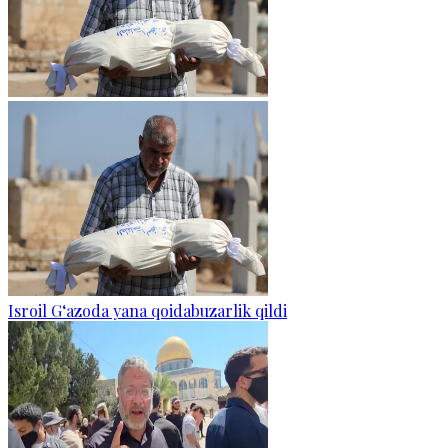
Isroil G‘azoda yana qoidabuzarlik qildi