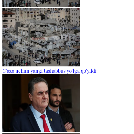
G‘azo uchun yangi tashabbus yo‘lga qo‘yildi