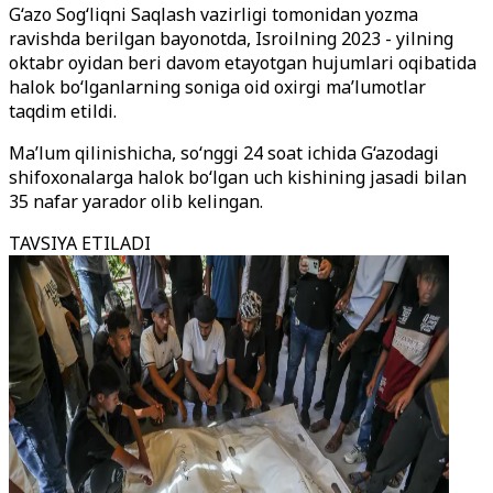
G
‘
azo Sog
‘
liqni Saqlash vazirligi tomonidan yozma
ravishda berilgan bayonotda, Isroilning 2023 - yilning
oktabr oyidan beri davom etayotgan hujumlari oqibatida
halok bo
‘lganlarning
soniga oid oxirgi ma’lumotlar
taqdim etildi.
Ma’lum qilinishicha, so
‘
nggi 24 soat ichida G
‘
azodagi
shifoxonalarga halok bo
‘lgan uch kishining jasadi bilan
35 nafar yarador olib kelingan.
TAVSIYA ETILADI