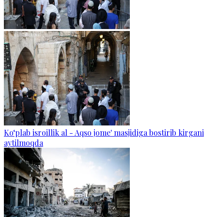
Ko‘plab isroillik al - Aqso jome' masjidiga bostirib kirgani
aytilmoqda