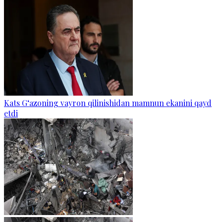
Kats G‘azoning vayron qilinishidan mamnun ekanini qayd
etdi