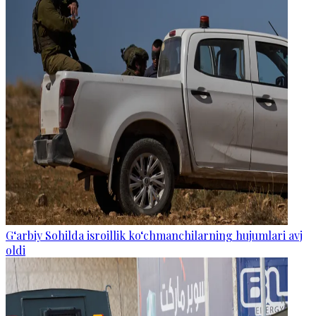
G‘arbiy Sohilda isroillik ko‘chmanchilarning hujumlari avj
oldi