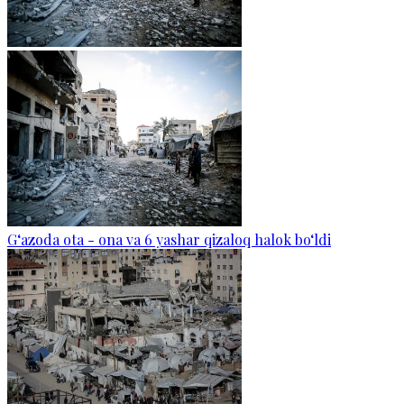
G‘azoda ota - ona va 6 yashar qizaloq halok bo‘ldi