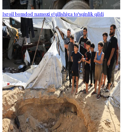
Isroil bomdod namozi o‘qilishiga to‘sqinlik qildi