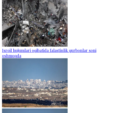
Isroil hujumlari oqibatida falastinlik qurbonlar soni
oshmoqda