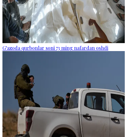
G‘azoda qurbonlar soni 73 ming nafardan oshdi