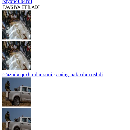
bayonot berdi
TAVSIYA ETILADI
G‘azoda qurbonlar soni 73 ming nafardan oshdi