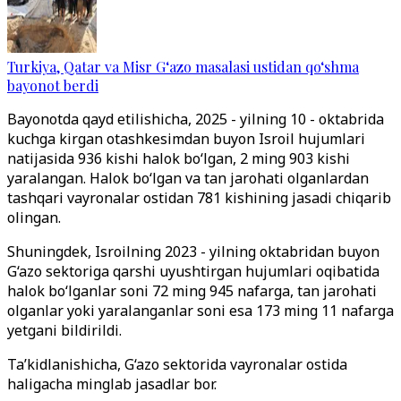
Turkiya, Qatar va Misr G‘azo masalasi ustidan qo‘shma
bayonot berdi
Bayonotda qayd etilishicha, 2025 - yilning 10 - oktabrida
kuchga kirgan otashkesimdan buyon Isroil hujumlari
natijasida 936 kishi halok bo
‘
lgan, 2 ming 903 kishi
yaralangan. Halok bo
‘lgan va tan jarohati olganlardan
tashqari
vayronalar ostidan 781 kishining jasadi chiqarib
olingan.
Shuningdek, Isroilning 2023 - yilning oktabridan buyon
G
‘
azo sektoriga qarshi uyushtirgan hujumlari oqibatida
halok bo
‘
lganlar soni 72 ming 945 nafarga, tan jarohati
olganlar yoki yaralanganlar soni esa 173 ming 11 nafarga
yetgani bildirildi.
Ta’kidlanishicha, G
‘
azo sektorida vayronalar ostida
haligacha minglab jasadlar bor.