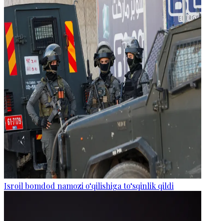
Isroil bomdod namozi o‘qilishiga to‘sqinlik qildi