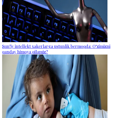
Sun’iy intellekt xakerlarga ustunlik bermoqda: O‘zimizni
qanday himoya qilamiz?