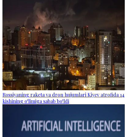
Rossiyaning raketa va dron hujumlari Kiyev atrofida 14
kishining o‘limiga sabab bo‘ldi