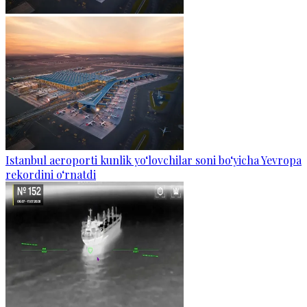
Istanbul aeroporti kunlik yo‘lovchilar soni bo‘yicha Yevropa
rekordini o‘rnatdi