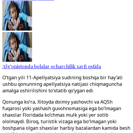
Afg‘onistonda bolalar ocharchilik xavfi ostida
O‘tgan yili 11-Apellyatsiya sudining boshqa bir hay’ati
ushbu qonunning apellyatsiya natijasi chiqmaguncha
amalga oshirilishini to‘xtatib qo‘ygan edi.
Qonunga ko‘ra, Xitoyda doimiy yashovchi va AQSh
fuqarosi yoki yashash guvohnomasiga ega bo‘lmagan
shaxslar Floridada ko‘chmas mulk yoki yer sotib
ololmaydi. Biroq, turistik vizaga ega bo‘lmagan yoki
boshpana olgan shaxslar harbiy bazalardan kamida besh