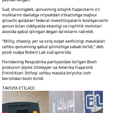
Sud, shuningdek, qonunning xitoylik fuqarolarni o‘z
mulklarini davlatga ro‘yxatdan o‘tkazishga majbur
qiluvchi qoidalari federal investitsiyalarni boshqaruvchi
qonun bilan ziddiyatda ekanligi va irqchilik motivlari
asosida qabul qilingan degan da'volarni rad etdi.
“Milliy, shaxsiy, yer va oziq-ovqat xavfsizligi masalalari
ushbu qonunning qabul qilinishiga sabab bo‘ldi,” deb
yozdi sudya Robert Lak sud qarorida.
Floridaning Respublika partiyasidan bo‘lgan Bosh
prokurori Jeyms Utmeyyer va Amerika Fuqarolik
Erkinliklari Ittifoqi ushbu masala bo‘yicha izoh
berishdan bosh tortdi.
TAVSIYA ETILADI