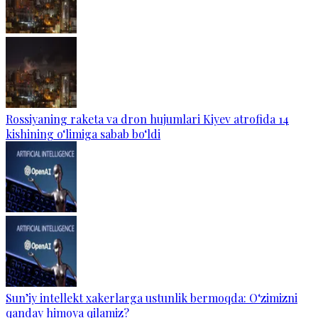
Rossiyaning raketa va dron hujumlari Kiyev atrofida 14
kishining o‘limiga sabab bo‘ldi
Sun’iy intellekt xakerlarga ustunlik bermoqda: O‘zimizni
qanday himoya qilamiz?