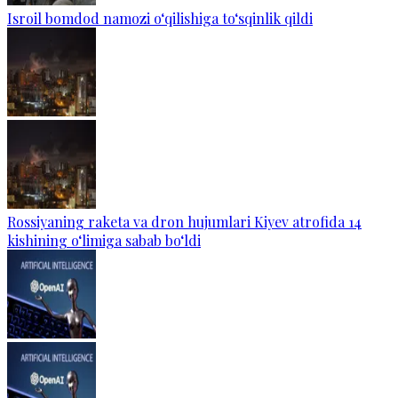
Isroil bomdod namozi o‘qilishiga to‘sqinlik qildi
Rossiyaning raketa va dron hujumlari Kiyev atrofida 14
kishining o‘limiga sabab bo‘ldi