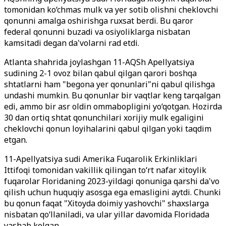
tomonidan ko‘chmas mulk va yer sotib olishni cheklovchi
qonunni amalga oshirishga ruxsat berdi. Bu qaror
federal qonunni buzadi va osiyoliklarga nisbatan
kamsitadi degan da'volarni rad etdi.
Atlanta shahrida joylashgan 11-AQSh Apellyatsiya
sudining 2-1 ovoz bilan qabul qilgan qarori boshqa
shtatlarni ham "begona yer qonunlari"ni qabul qilishga
undashi mumkin. Bu qonunlar bir vaqtlar keng tarqalgan
edi, ammo bir asr oldin ommabopligini yo‘qotgan. Hozirda
30 dan ortiq shtat qonunchilari xorijiy mulk egaligini
cheklovchi qonun loyihalarini qabul qilgan yoki taqdim
etgan.
11-Apellyatsiya sudi Amerika Fuqarolik Erkinliklari
Ittifoqi tomonidan vakillik qilingan to‘rt nafar xitoylik
fuqarolar Floridaning 2023-yildagi qonuniga qarshi da'vo
qilish uchun huquqiy asosga ega emasligini aytdi. Chunki
bu qonun faqat "Xitoyda doimiy yashovchi" shaxslarga
nisbatan qo‘llaniladi, va ular yillar davomida Floridada
yashab kelgan.