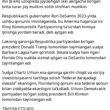
mil (8 km) uzoqlikda joylashgan ikki akrgacha bo‘lgan
bitta turar-joy mulkini sotib olishlari mumkin.
Respublikachi gubernator Ron DeSantis 2023-yilda
ushbu qonunni imzolaganida, bu Amerika fuqarolarini
Xitoy Kommunistik Partiyasining ta’siridan himoya
qilishga yordam beradi, deb aytgan edi.
Lakning qaroriga Respublika partiyasidan bo‘lgan
prezident Donald Tramp tomonidan tayinlangan sudya
Barbara Lagoa ham qo‘shildi. Ikkala sudya ham ilgari
Florida Oliy sudida xizmat qilgan va DeSantis tomonidan
tayinlangan edi.
Sudya Charlz Uilson esa qarorga qarshi chiqdi va xorijiy
investitsiyalarni tartibga solish “federal darajadagi
masala” ekanligini, Floridaning qonuni esa federal qonun
bilan ziddiyatda ekanligini ta’kidladi. Uilson Demokratik
partiyadan bo‘lgan sobiq prezident Bill Klinton
tomonidan tayinlangan edi.
TAVSIYA ETILADI