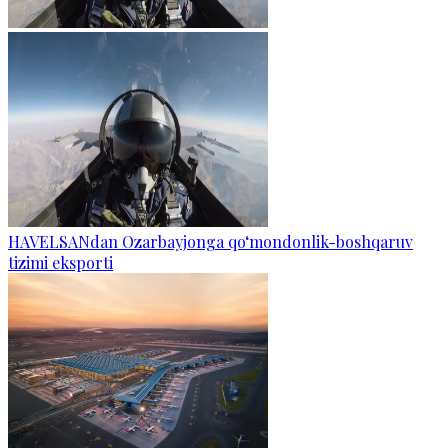
HAVELSANdan Ozarbayjonga qo‘mondonlik-boshqaruv
tizimi eksporti