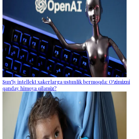
Sun’iy intellekt xakerlarga ustunlik bermoqda: O‘zimizni
qanday himoya qilamiz?