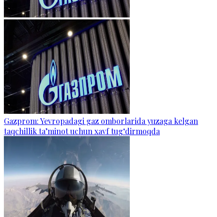
Gazprom: Yevropadagi gaz omborlarida yuzaga kelgan
taqchillik ta’minot uchun xavf tug‘dirmoqda