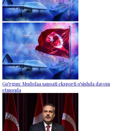
Go‘rgun: Mudofaa sanoati eksporti o‘sishda davom
etmoqda