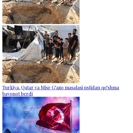
Turkiya, Qatar va Misr G‘azo masalasi ustidan qo‘shma
bayonot berdi