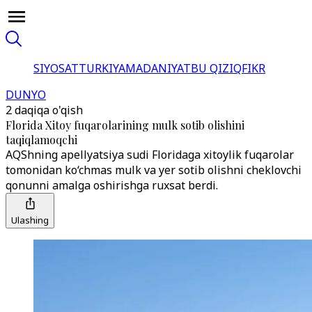
SIYOSAT
TURKIYA
MADANIYAT
BU QIZIQ
FIKR
DUNYO
2 daqiqa o'qish
Florida Xitoy fuqarolarining mulk sotib olishini
taqiqlamoqchi
AQShning apellyatsiya sudi Floridaga xitoylik fuqarolar
tomonidan ko‘chmas mulk va yer sotib olishni cheklovchi
qonunni amalga oshirishga ruxsat berdi.
Ulashing