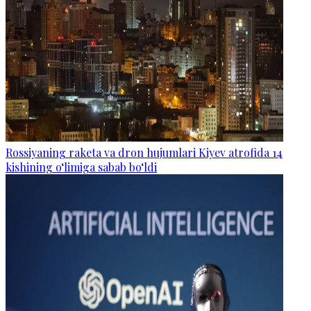
Rossiyaning raketa va dron hujumlari Kiyev atrofida 14
kishining o‘limiga sabab bo‘ldi