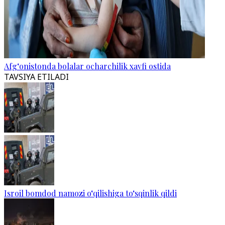
Afg‘onistonda bolalar ocharchilik xavfi ostida
TAVSIYA ETILADI
Isroil bomdod namozi o‘qilishiga to‘sqinlik qildi