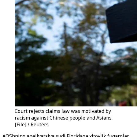
Court rejects claims law was motivated by
racism against Chinese people and Asians.
[File] / Reuters
AQShning apellyatsiya sudi Floridaga xitoylik fuqarolar