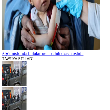
Afg‘onistonda bolalar ocharchilik xavfi ostida
TAVSIYA ETILADI