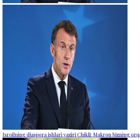
Isroilning diaspora ishlari vaziri Chikli: Makron bizning o