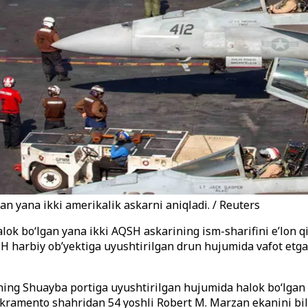
n yana ikki amerikalik askarni aniqladi. / Reuters
k bo‘lgan yana ikki AQSH askarining ism-sharifini e’lon qi
 harbiy ob’yektiga uyushtirilgan drun hujumida vafot etgan
ing Shuayba portiga uyushtirilgan hujumida halok bo‘lgan o
 Sakramento shahridan 54 yoshli Robert M. Marzan ekanini bi