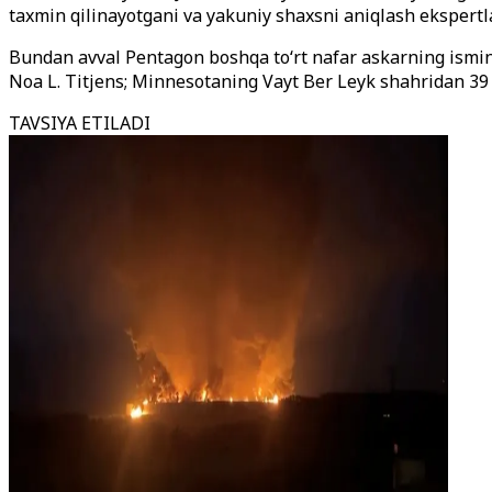
taxmin qilinayotgani va yakuniy shaxsni aniqlash ekspertl
Bundan avval Pentagon boshqa to‘rt nafar askarning ismini
Noa L. Titjens; Minnesotaning Vayt Ber Leyk shahridan 39
TAVSIYA ETILADI