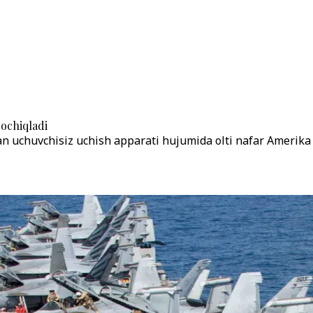
 ochiqladi
uchuvchisiz uchish apparati hujumida olti nafar Amerika as