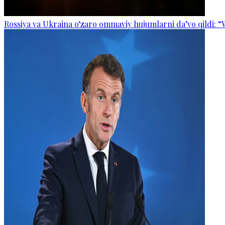
Rossiya va Ukraina o‘zaro ommaviy hujumlarni da’vo qildi: “