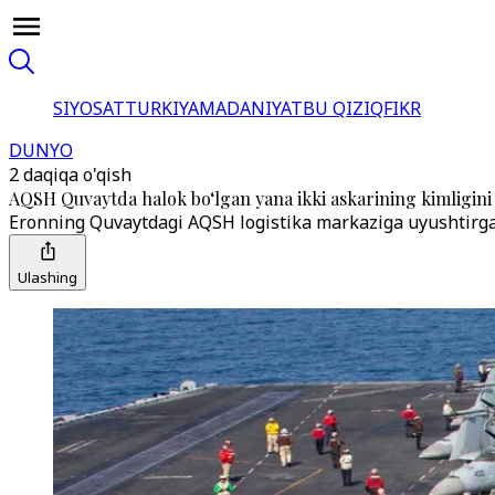
SIYOSAT
TURKIYA
MADANIYAT
BU QIZIQ
FIKR
DUNYO
2 daqiqa o'qish
AQSH Quvaytda halok bo‘lgan yana ikki askarining kimligini
Eronning Quvaytdagi AQSH logistika markaziga uyushtirgan 
Ulashing