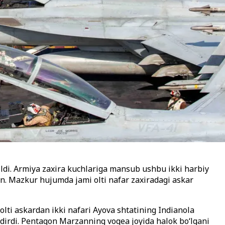
ldi. Armiya zaxira kuchlariga mansub ushbu ikki harbiy
. Mazkur hujumda jami olti nafar zaxiradagi askar
lti askardan ikki nafari Ayova shtatining Indianola
ldirdi. Pentagon Marzanning voqea joyida halok bo‘lgani