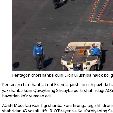
Pentagon chorshanba kuni Eron urushida halok bo‘lga
Pentagon chorshanba kuni Eronga qarshi urush paytida halo
yakshanba kuni Quvaytning Shuayba porti shahridagi AQSH
hayotdan ko‘z yumgan edi.
AQSH Mudofaa vazirligi shanba kuni Eronga tegishli drunn
shahridan 45 yoshli Jiffri R. O’Brayen va Kaliforniyaning