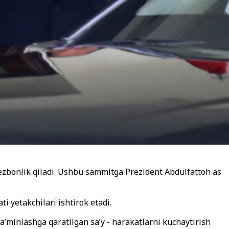
 mezbonlik qiladi. Ushbu sammitga Prezident Abdulfattoh as
 yetakchilari ishtirok etadi.
a’minlashga qaratilgan sa’y - harakatlarni kuchaytirish