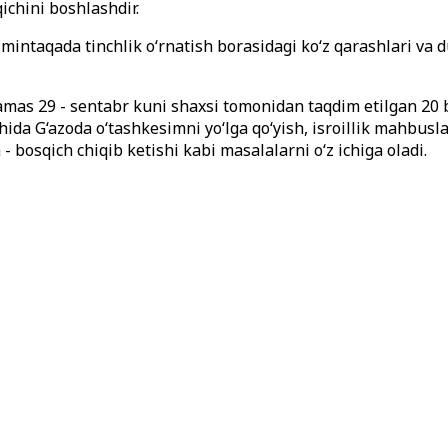
ichini boshlashdir.
aqada tinchlik o‘rnatish borasidagi ko‘z qarashlari va dun
as 29 - sentabr kuni shaxsi tomonidan taqdim etilgan 20 ba
chida G‘azoda o‘tashkesimni yo‘lga qo‘yish, isroillik mahbus
 bosqich chiqib ketishi kabi masalalarni o‘z ichiga oladi.