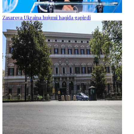
Zaxarova Ukraina hujumi haqida gapirdi