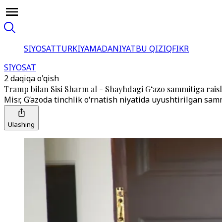
SIYOSAT
TURKIYA
MADANIYAT
BU QIZIQ
FIKR
SIYOSAT
2 daqiqa o'qish
Tramp bilan Sisi Sharm al - Shayhdagi G‘azo sammitiga raisli
Misr, G‘azoda tinchlik o‘rnatish niyatida uyushtirilgan sam
Ulashing