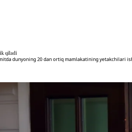
k qiladi
mitda dunyoning 20 dan ortiq mamlakatining yetakchilari isht