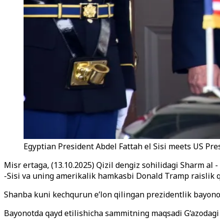
Egyptian President Abdel Fattah el Sisi meets US Pr
Misr ertaga, (13.10.2025) Qizil dengiz sohilidagi Sharm a
-Sisi va uning amerikalik hamkasbi Donald Tramp raislik q
Shanba kuni kechqurun e’lon qilingan prezidentlik bayonot
Bayonotda qayd etilishicha sammitning maqsadi G‘azodagi ur