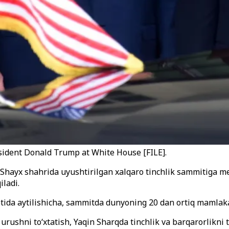
esident Donald Trump at White House [FILE].
l - Shayx shahrida uyushtirilgan xalqaro tinchlik sammitiga
iladi.
ida aytilishicha, sammitda dunyoning 20 dan ortiq mamlakati
ushni to‘xtatish, Yaqin Sharqda tinchlik va barqarorlikni t