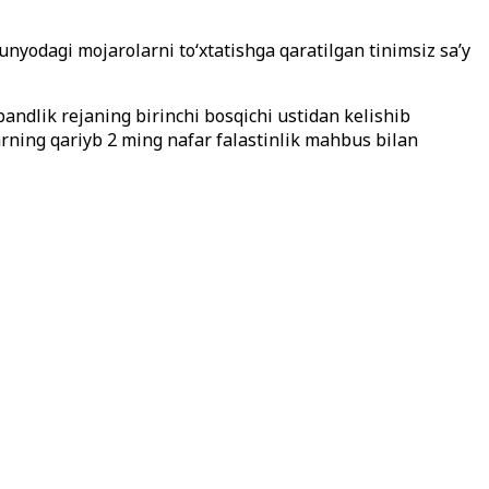
yodagi mojarolarni to‘xtatishga qaratilgan tinimsiz sa’y
ndlik rejaning birinchi bosqichi ustidan kelishib
larning qariyb 2 ming nafar falastinlik mahbus bilan