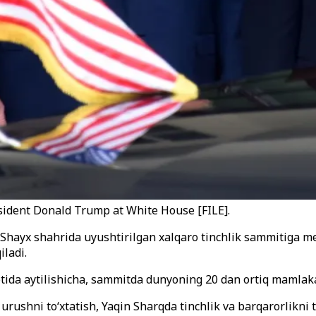
esident Donald Trump at White House [FILE].
l - Shayx shahrida uyushtirilgan xalqaro tinchlik sammitiga
iladi.
ida aytilishicha, sammitda dunyoning 20 dan ortiq mamlakati
ushni to‘xtatish, Yaqin Sharqda tinchlik va barqarorlikni t