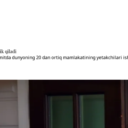
k qiladi
mitda dunyoning 20 dan ortiq mamlakatining yetakchilari isht