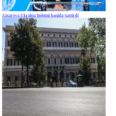
Zaxarova Ukraina hujumi haqida gapirdi