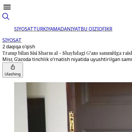
SIYOSAT
TURKIYA
MADANIYAT
BU QIZIQ
FIKR
SIYOSAT
2 daqiqa o'qish
Tramp bilan Sisi Sharm al - Shayhdagi G‘azo sammitiga raisli
Misr, G‘azoda tinchlik o‘rnatish niyatida uyushtirilgan sam
Ulashing