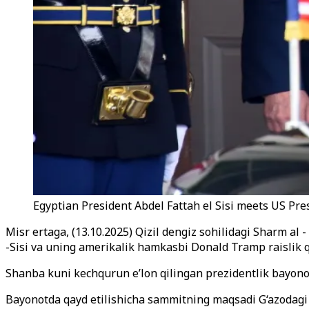
Egyptian President Abdel Fattah el Sisi meets US Pr
Misr ertaga, (13.10.2025) Qizil dengiz sohilidagi Sharm a
-Sisi va uning amerikalik hamkasbi Donald Tramp raislik q
Shanba kuni kechqurun e’lon qilingan prezidentlik bayonot
Bayonotda qayd etilishicha sammitning maqsadi G‘azodagi ur