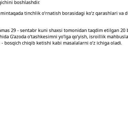
ichini boshlashdir.
aqada tinchlik o‘rnatish borasidagi ko‘z qarashlari va dun
as 29 - sentabr kuni shaxsi tomonidan taqdim etilgan 20 ba
chida G‘azoda o‘tashkesimni yo‘lga qo‘yish, isroillik mahbus
 bosqich chiqib ketishi kabi masalalarni o‘z ichiga oladi.