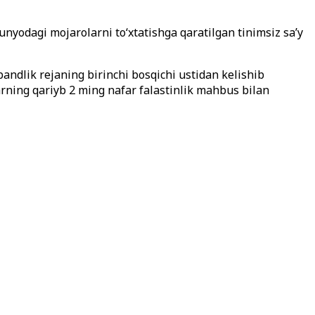
yodagi mojarolarni to‘xtatishga qaratilgan tinimsiz sa’y
ndlik rejaning birinchi bosqichi ustidan kelishib
larning qariyb 2 ming nafar falastinlik mahbus bilan