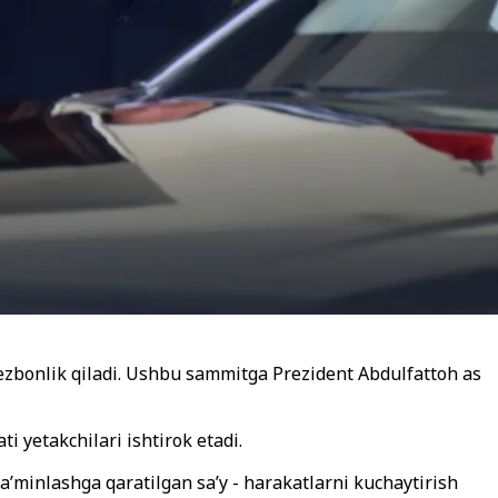
 mezbonlik qiladi. Ushbu sammitga Prezident Abdulfattoh as
 yetakchilari ishtirok etadi.
a’minlashga qaratilgan sa’y - harakatlarni kuchaytirish