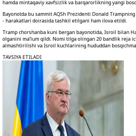
hamda mintaqaviy xavfsizlik va barqarorlikning yangi bosq
Bayonotda bu sammit AQSh Prezidenti Donald Trampning mint
- harakatlari doirasida tashkil etilgani ham ilova etildi.
Tramp chorshanba kuni bergan bayonotida, Isroil bilan Ham
olganini ma’lum qildi. Nomi tilga olingan 20 bandlik reja i
almashtirilishi va Isroil kuchlarining hududdan bosqichma -
TAVSIYA ETILADI