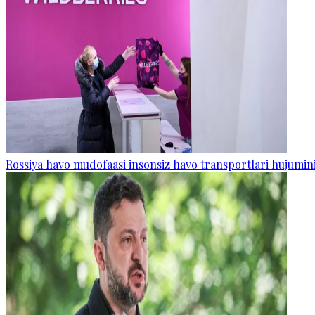
Rossiya havo mudofaasi insonsiz havo transportlari hujumini