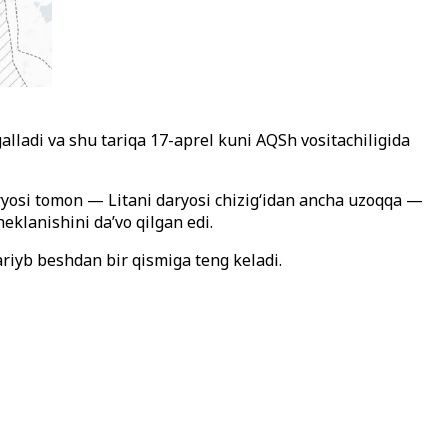
galladi va shu tariqa 17-aprel kuni AQSh vositachiligida
aryosi tomon — Litani daryosi chizig‘idan ancha uzoqqa —
eklanishini da’vo qilgan edi.
ariyb beshdan bir qismiga teng keladi.