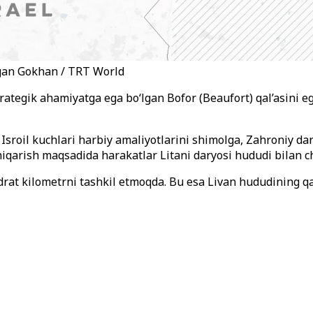
ogan Gokhan / TRT World
trategik ahamiyatga ega bo‘lgan Bofor (Beaufort) qal’asini e
 Isroil kuchlari harbiy amaliyotlarini shimolga, Zahroniy d
hiqarish maqsadida harakatlar Litani daryosi hududi bilan ch
adrat kilometrni tashkil etmoqda. Bu esa Livan hududining q