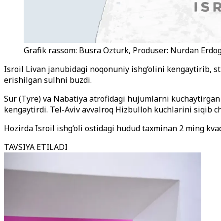
Grafik rassom: Busra Ozturk, Produser: Nurdan Erd
Isroil Livan janubidagi noqonuniy ishg‘olini kengaytirib, s
erishilgan sulhni buzdi.
Sur (Tyre) va Nabatiya atrofidagi hujumlarni kuchaytirgan
kengaytirdi. Tel-Aviv avvalroq Hizbulloh kuchlarini siqib c
Hozirda Isroil ishg‘oli ostidagi hudud taxminan 2 ming kv
TAVSIYA ETILADI