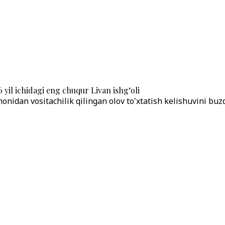
 yil ichidagi eng chuqur Livan ishg‘oli
onidan vositachilik qilingan olov to'xtatish kelishuvini buzd