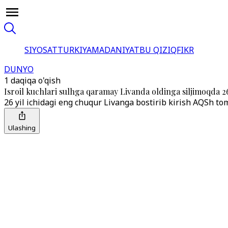
SIYOSAT
TURKIYA
MADANIYAT
BU QIZIQ
FIKR
DUNYO
1 daqiqa o'qish
Isroil kuchlari sulhga qaramay Livanda oldinga siljimoqda 26
26 yil ichidagi eng chuqur Livanga bostirib kirish AQSh tom
Ulashing