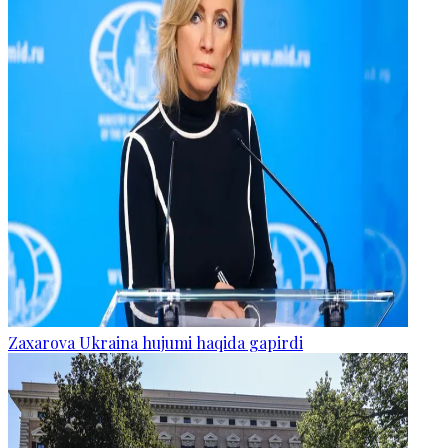
Zaxarova Ukraina hujumi haqida gapirdi