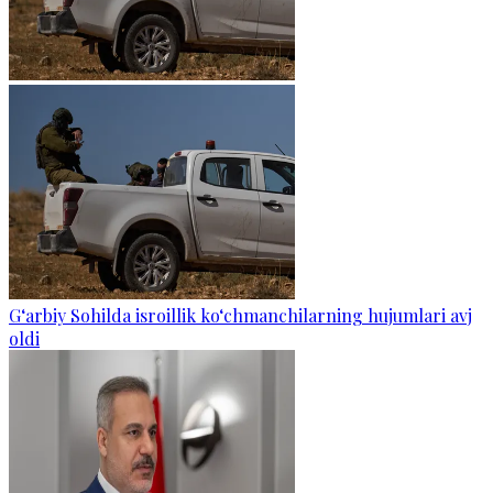
G‘arbiy Sohilda isroillik ko‘chmanchilarning hujumlari avj
oldi