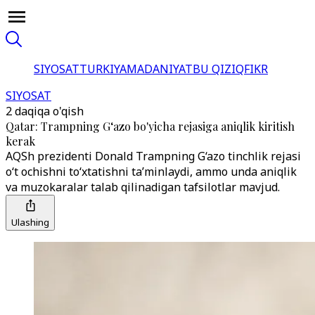
SIYOSAT
TURKIYA
MADANIYAT
BU QIZIQ
FIKR
SIYOSAT
2 daqiqa o'qish
Qatar: Trampning G‘azo bo'yicha rejasiga aniqlik kiritish
kerak
AQSh prezidenti Donald Trampning G‘azo tinchlik rejasi
o‘t ochishni to‘xtatishni ta’minlaydi, ammo unda aniqlik
va muzokaralar talab qilinadigan tafsilotlar mavjud.
Ulashing