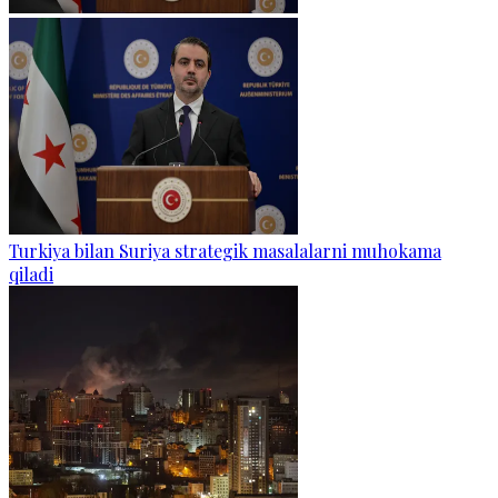
Turkiya bilan Suriya strategik masalalarni muhokama
qiladi