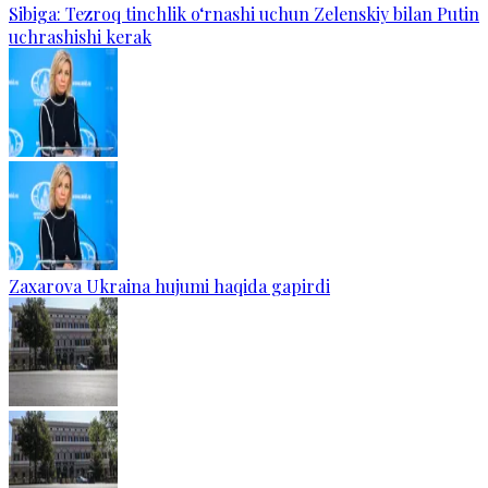
Sibiga: Tezroq tinchlik o‘rnashi uchun Zelenskiy bilan Putin
uchrashishi kerak
Zaxarova Ukraina hujumi haqida gapirdi