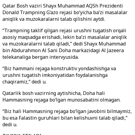
Qatar Bosh vaziri Shayx Muhammad AQSh Prezidenti
Donald Trampning G‘azo rejasi bo‘yicha ba’zi masalalar
aniqlik va muzokaralarni talab qilishini aytdi.
“Trampning taklif qilgan rejasi urushni tugatish orqali
asosiy maqsadga erishadi, lekin ba’zi masalalar aniqlik
va muzokaralarni talab qiladi,” dedi Shayx Muhammad
bin Abdurahmon Al Sani Doha markazidagi Al Jazeera
telekanaliga bergan intervyusida.
“Biz hammani rejaga konstruktiv yondashishga va
urushni tugatish imkoniyatidan foydalanishga
chaqiramiz,” dedi u.
Qatarlik bosh vazirning aytishicha, Doha hali
Hammasning rejaga bo‘lgan munosabatini olmagan.
“Biz hali Hammasning rejaga bo‘lgan javobini bilmaymiz,
bu esa Falastin guruhlari bilan kelishuvni talab qiladi,”
dedi u.