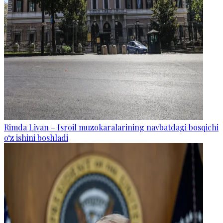
Rimda Livan – Isroil muzokaralarining navbatdagi bosqichi
o‘z ishini boshladi