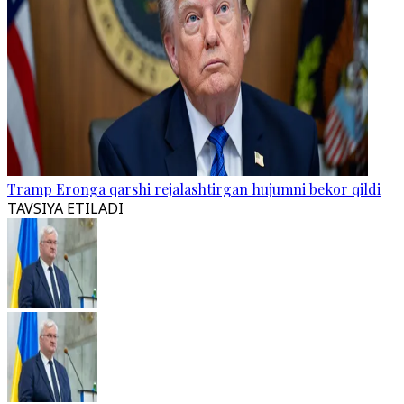
Tramp Eronga qarshi rejalashtirgan hujumni bekor qildi
TAVSIYA ETILADI