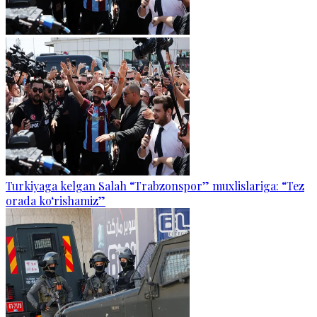
Turkiyaga kelgan Salah “Trabzonspor” muxlislariga: “Tez
orada ko‘rishamiz”