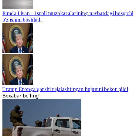
Rimda Livan – Isroil muzokaralarining navbatdagi bosqichi
o‘z ishini boshladi
Tramp Eronga qarshi rejalashtirgan hujumni bekor qildi
Boxabar bo'ling!