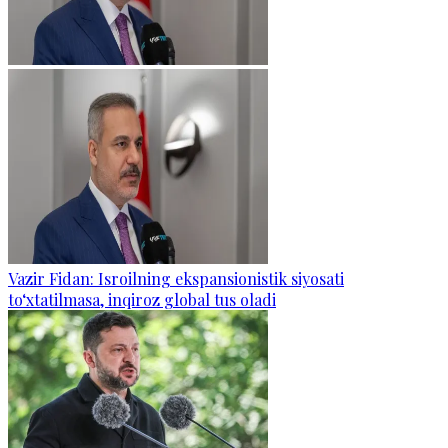
Vazir Fidan: Isroilning ekspansionistik siyosati
to‘xtatilmasa, inqiroz global tus oladi