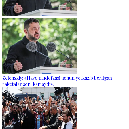
Zelenskiy: «Havo mudofaasi uchun yetkazib berilgan
raketalar soni kamaydi».