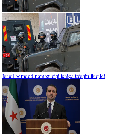
Isroil bomdod namozi o‘qilishiga to‘sqinlik qildi