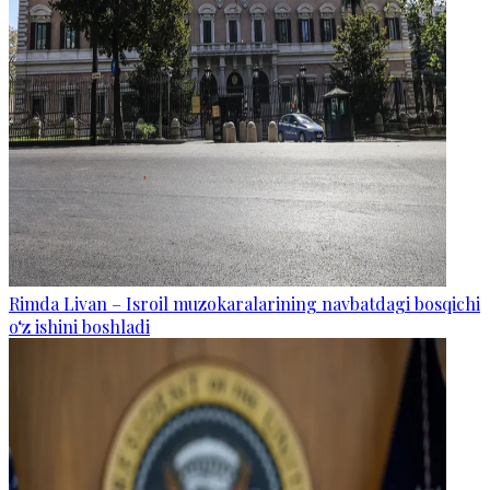
Rimda Livan – Isroil muzokaralarining navbatdagi bosqichi
o‘z ishini boshladi