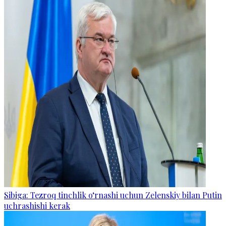
Sibiga: Tezroq tinchlik o‘rnashi uchun Zelenskiy bilan Putin
uchrashishi kerak