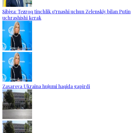
Sibiga: Tezroq tinchlik o‘rnashi uchun Zelenskiy bilan Putin
uchrashishi kerak
Zaxarova Ukraina hujumi haqida gapirdi