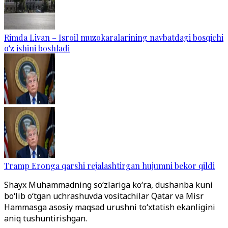
Rimda Livan – Isroil muzokaralarining navbatdagi bosqichi
o‘z ishini boshladi
Tramp Eronga qarshi rejalashtirgan hujumni bekor qildi
Shayx Muhammadning so‘zlariga ko‘ra, dushanba kuni
bo‘lib o‘tgan uchrashuvda vositachilar Qatar va Misr
Hammasga asosiy maqsad urushni to‘xtatish ekanligini
aniq tushuntirishgan.