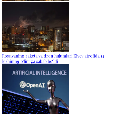
Rossiyaning raketa va dron hujumlari Kiyev atrofida 14
kishining o‘limiga sabab bo‘ldi