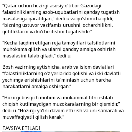
“Qatar uchun hozirgi asosiy e’tibor G‘azodagi
falastinliklarning azob-uqubatlarini qanday tugatish
masalasiga qaratilgan,” dedi u va qo‘shimcha qildi,
“bizning ustuvor vazifamiz urushni, ocharchilikni,
qotilliklarni va ko‘chirilishni tugatishdir.”
“Kecha taqdim etilgan reja tamoyillari tafsilotlarini
muhokama qilish va ularni qanday amalga oshirish
masalasini talab qiladi,” dedi u.
Bosh vazirning aytishicha, arab va islom davlatlari
“falastinliklarning o‘z yerlarida qolishi va ikki davlatli
yechimga erishishlarini ta’minlash uchun barcha
harakatlarni amalga oshirgan.”
“Hozirgi bosqich muhim va mukammal tilni ishlab
chiqish kutilmaydigan muzokaralarning bir qismidir,”
dedi u. “Hozirgi yo‘lni davom ettirish va uni samarali va
muvaffaqiyatli qilish kerak.”
TAVSIYA ETILADI