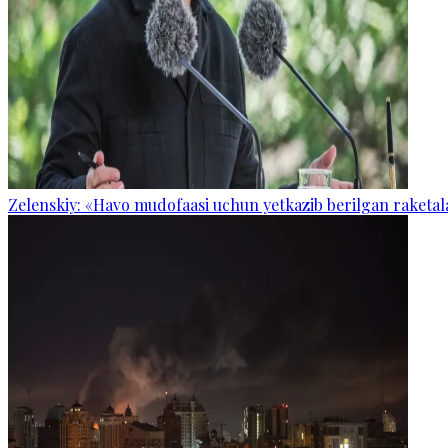
Zelenskiy: «Havo mudofaasi uchun yetkazib berilgan raketal