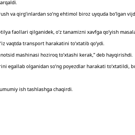
arqaldi.
k urush va qirg‘inlardan so‘ng ehtimol biroz uyquda bo‘lgan v
ilya faollari qilganidek, o‘z tanamizni xavfga qo‘yish masala
iz vaqtda transport harakatini to‘xtatib qo‘ydi.
otsid mashinasi hoziroq to‘xtashi kerak,” deb hayqirishdi.
ni egallab olganidan so‘ng poyezdlar harakati to‘xtatildi, bu
 umumiy ish tashlashga chaqirdi.