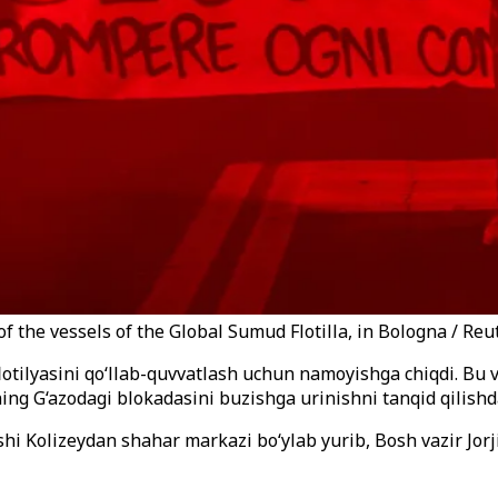
of the vessels of the Global Sumud Flotilla, in Bologna / Reu
lotilyasini qo‘llab-quvvatlash uchun namoyishga chiqdi. Bu
ning G‘azodagi blokadasini buzishga urinishni tanqid qilishd
hi Kolizeydan shahar markazi bo‘ylab yurib, Bosh vazir Jorj