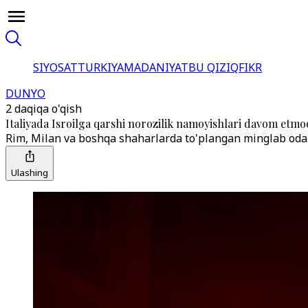
SIYOSAT
TURKIYA
MADANIYAT
BU QIZIQ
FIKR
DUNYO
2 daqiqa o'qish
Italiyada Isroilga qarshi norozilik namoyishlari davom etm
Rim, Milan va boshqa shaharlarda to'plangan minglab odam
Ulashing