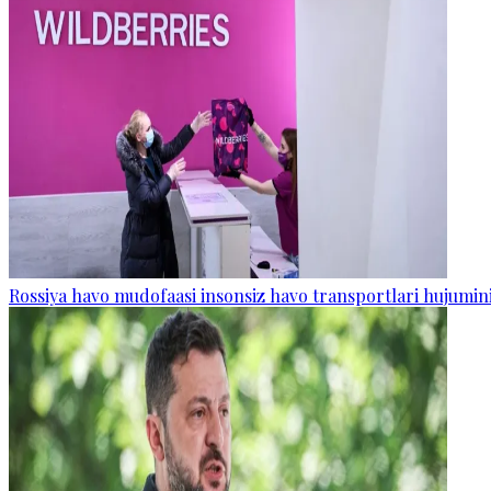
Rossiya havo mudofaasi insonsiz havo transportlari hujumini