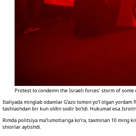
Protest to condemn the Israeli forces' storm of some 
Italiyada minglab odamlar G‘azo tomon yo‘l olgan yordam f
tashlashdan bir kun oldin sodir bo‘ldi. Hukumat esa Isroil
Rimda politsiya ma’lumotlariga ko‘ra, taxminan 10 ming kis
shiorlar aytishdi.