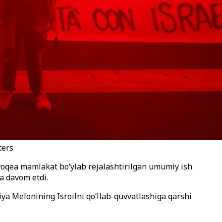
ters
 voqea mamlakat bo‘ylab rejalashtirilgan umumiy ish
a davom etdi.
iya Melonining Isroilni qo‘llab-quvvatlashiga qarshi