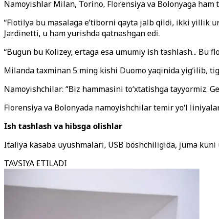
Namoyishlar Milan, Torino, Florensiya va Bolonyaga ham t
“Flotilya bu masalaga e’tiborni qayta jalb qildi, ikki yilli
Jardinetti, u ham yurishda qatnashgan edi.
“Bugun bu Kolizey, ertaga esa umumiy ish tashlash... Bu flot
Milanda taxminan 5 ming kishi Duomo yaqinida yig‘ilib, tig‘
Namoyishchilar: “Biz hammasini to‘xtatishga tayyormiz. Gen
Florensiya va Bolonyada namoyishchilar temir yo‘l liniyalari
Ish tashlash va hibsga olishlar
Italiya kasaba uyushmalari, USB boshchiligida, juma kuni
TAVSIYA ETILADI