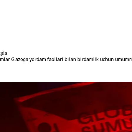
oqda
lar G'azoga yordam faollari bilan birdamlik uchun umummil