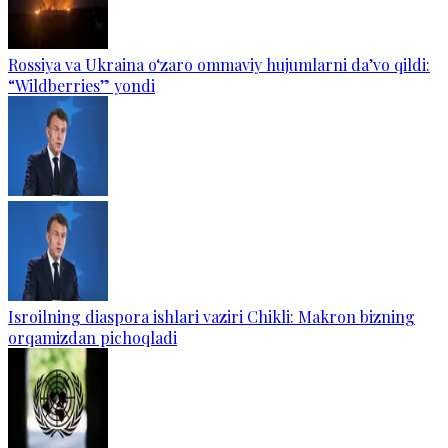
Rossiya va Ukraina o‘zaro ommaviy hujumlarni da’vo qildi:
“Wildberries” yondi
Isroilning diaspora ishlari vaziri Chikli: Makron bizning
orqamizdan pichoqladi