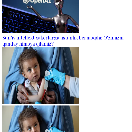
Sun’iy intellekt xakerlarga ustunlik bermoqda: O‘zimizni
qanday himoya qilamiz?