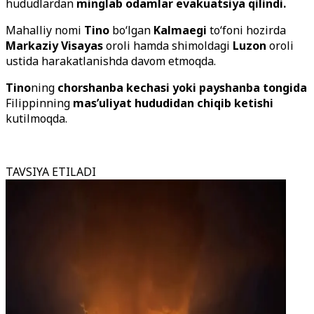
hududlardan
minglab odamlar evakuatsiya qilindi.
Mahalliy nomi
Tino
bo‘lgan
Kalmaegi
to‘foni hozirda
Markaziy Visayas
oroli hamda shimoldagi
Luzon
oroli
ustida harakatlanishda davom etmoqda.
Tino
ning
chorshanba kechasi yoki payshanba tongida
Filippinning
mas’uliyat hududidan chiqib ketishi
kutilmoqda.
TAVSIYA ETILADI