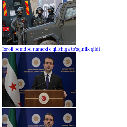
Isroil bomdod namozi o‘qilishiga to‘sqinlik qildi