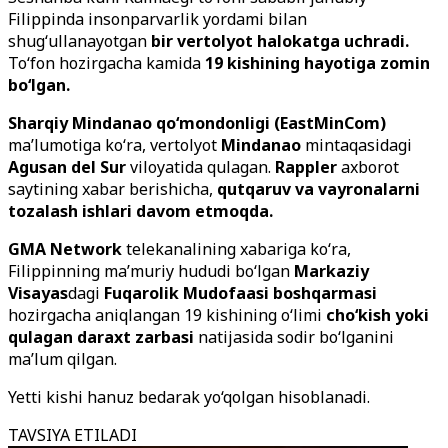
Filippinda insonparvarlik yordami bilan
shug‘ullanayotgan
bir vertolyot halokatga uchradi.
To‘fon hozirgacha kamida
19 kishining hayotiga zomin
bo‘lgan.
Sharqiy Mindanao qo‘mondonligi (EastMinCom)
ma’lumotiga ko‘ra, vertolyot
Mindanao
mintaqasidagi
Agusan del Sur
viloyatida qulagan.
Rappler
axborot
saytining xabar berishicha,
qutqaruv va vayronalarni
tozalash ishlari davom etmoqda.
GMA Network
telekanalining xabariga ko‘ra,
Filippinning ma’muriy hududi bo‘lgan
Markaziy
Visayas
dagi
Fuqarolik Mudofaasi boshqarmasi
hozirgacha aniqlangan 19 kishining o‘limi
cho‘kish yoki
qulagan daraxt zarbasi
natijasida sodir bo‘lganini
ma’lum qilgan.
Yetti kishi hanuz bedarak yo‘qolgan hisoblanadi.
TAVSIYA ETILADI