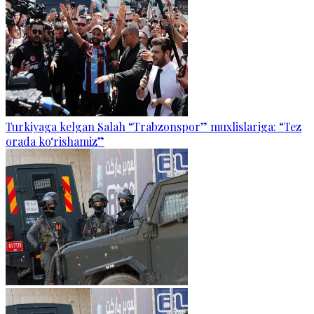
Turkiyaga kelgan Salah “Trabzonspor” muxlislariga: “Tez
orada ko‘rishamiz”