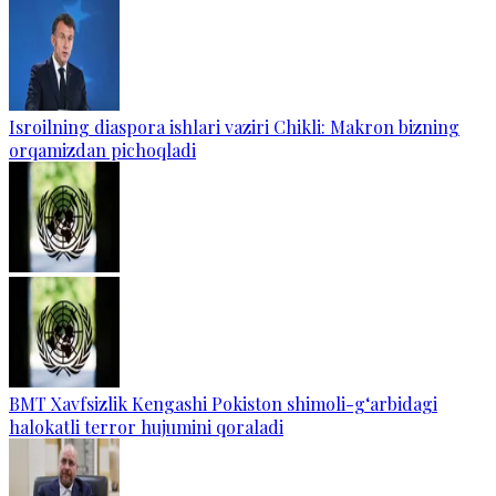
Isroilning diaspora ishlari vaziri Chikli: Makron bizning
orqamizdan pichoqladi
BMT Xavfsizlik Kengashi Pokiston shimoli-g‘arbidagi
halokatli terror hujumini qoraladi