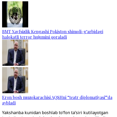
BMT Xavfsizlik Kengashi Pokiston shimoli-g‘arbidagi
halokatli terror hujumini qoraladi
Eron bosh muzokarachisi AQSHni “teatr diplomatiyasi”da
aybladi
Yakshanba kunidan boshlab to‘fon ta’siri kutilayotgan