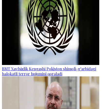
BMT Xavfsizlik Kengashi Pokiston shimoli-g‘arbidagi
halokatli terror hujumini qoraladi