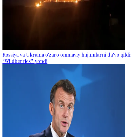
Rossiya va Ukraina o‘zaro ommaviy hujumlarni da’vo qildi:
“Wildberries” yondi