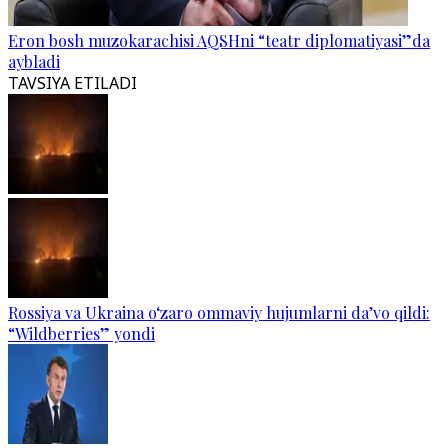
Eron bosh muzokarachisi AQSHni “teatr diplomatiyasi”da
aybladi
TAVSIYA ETILADI
Rossiya va Ukraina o‘zaro ommaviy hujumlarni da’vo qildi:
“Wildberries” yondi