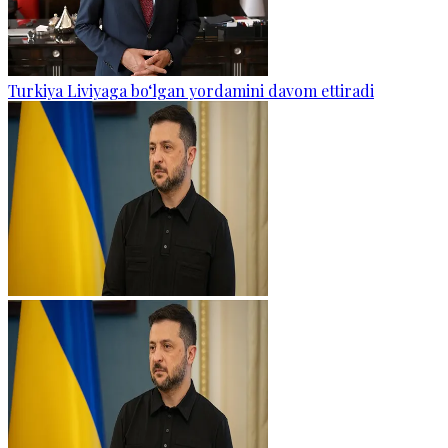
Turkiya Liviyaga bo‘lgan yordamini davom ettiradi