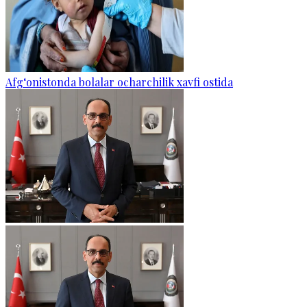
Afg‘onistonda bolalar ocharchilik xavfi ostida