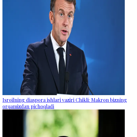
Isroilning diaspora ishlari vaziri Chikli: Makron bizning
orqamizdan pichoqladi