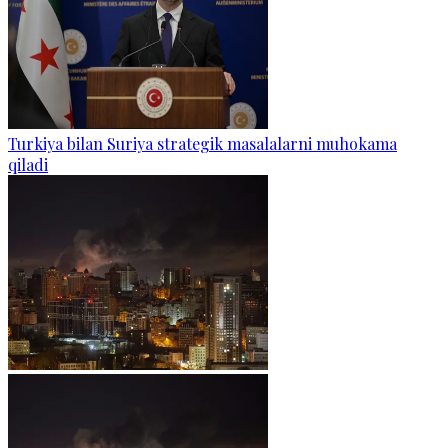
Turkiya bilan Suriya strategik masalalarni muhokama
qiladi