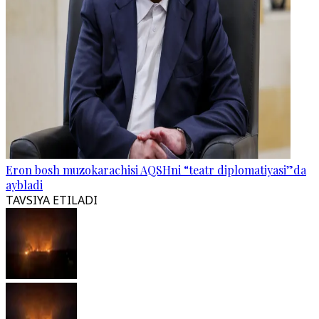
Eron bosh muzokarachisi AQSHni “teatr diplomatiyasi”da
aybladi
TAVSIYA ETILADI