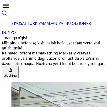
SIYOSAT
TURKIYA
MADANIYAT
BU QIZIQ
FIKR
DUNYO
1 daqiqa o'qish
Filippinda to‘fon: 19 kishi halok bo‘ldi, yordam vertolyoti
qulab tushdi
Kalmaegi to‘foni mamlakatning Markaziy Visayas
orollarida va shimoldagi Luzon oroli ustida o‘z ta’sirini
davom ettirmoqda. Hozircha yetti kishi bedarak yo‘qolgan.
Ulashing