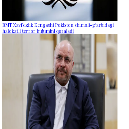
BMT Xavfsizlik Kengashi Pokiston shimoli-g‘arbidagi
halokatli terror hujumini qoraladi