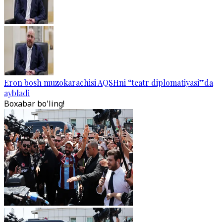
Eron bosh muzokarachisi AQSHni “teatr diplomatiyasi”da
aybladi
Boxabar bo'ling!