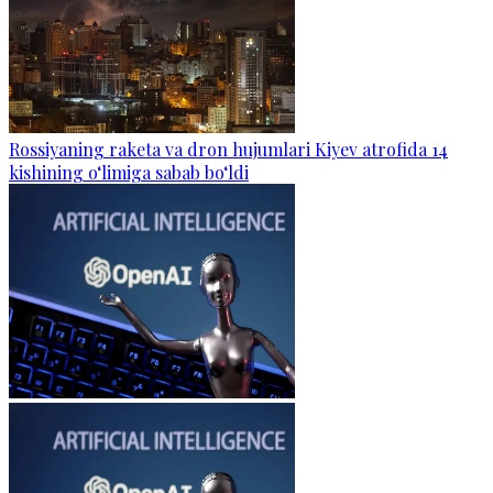
Rossiyaning raketa va dron hujumlari Kiyev atrofida 14
kishining o‘limiga sabab bo‘ldi