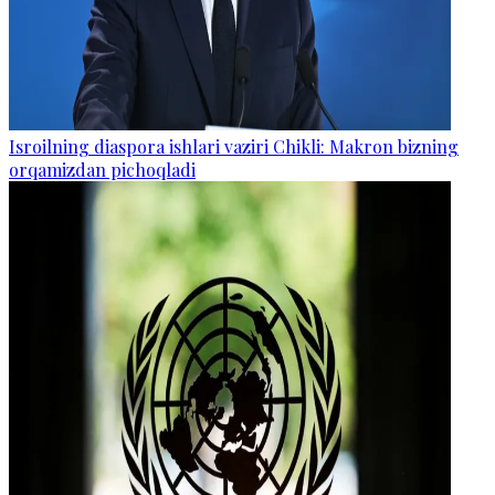
Isroilning diaspora ishlari vaziri Chikli: Makron bizning
orqamizdan pichoqladi