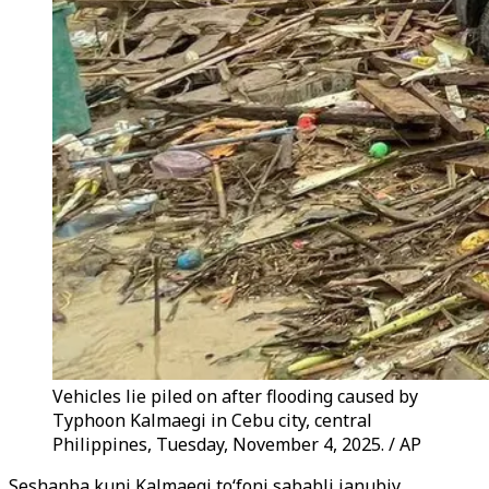
Vehicles lie piled on after flooding caused by
Typhoon Kalmaegi in Cebu city, central
Philippines, Tuesday, November 4, 2025. / AP
Seshanba kuni Kalmaegi to‘foni sababli janubiy