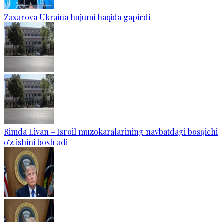
Zaxarova Ukraina hujumi haqida gapirdi
Rimda Livan – Isroil muzokaralarining navbatdagi bosqichi
o‘z ishini boshladi