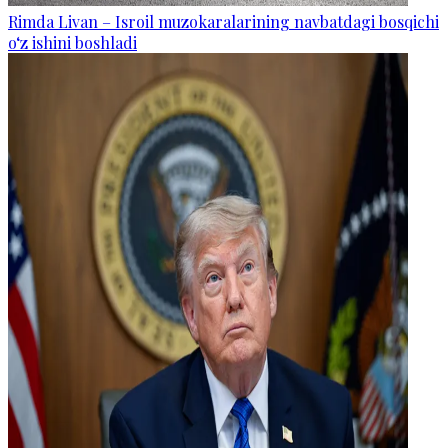
Rimda Livan – Isroil muzokaralarining navbatdagi bosqichi
o‘z ishini boshladi