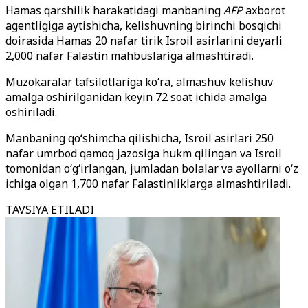
Hamas qarshilik harakatidagi manbaning
AFP
axborot
agentligiga aytishicha, kelishuvning birinchi bosqichi
doirasida Hamas 20 nafar tirik Isroil asirlarini deyarli
2,000 nafar Falastin mahbuslariga almashtiradi.
Muzokaralar tafsilotlariga ko‘ra, almashuv kelishuv
amalga oshirilganidan keyin 72 soat ichida amalga
oshiriladi.
Manbaning qo‘shimcha qilishicha, Isroil asirlari 250
nafar umrbod qamoq jazosiga hukm qilingan va Isroil
tomonidan o‘g‘irlangan, jumladan bolalar va ayollarni o‘z
ichiga olgan 1,700 nafar Falastinliklarga almashtiriladi.
TAVSIYA ETILADI