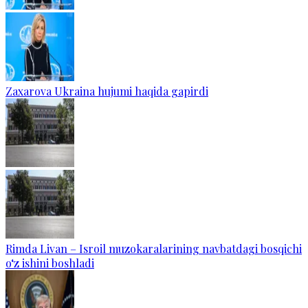
Zaxarova Ukraina hujumi haqida gapirdi
Rimda Livan – Isroil muzokaralarining navbatdagi bosqichi
o‘z ishini boshladi