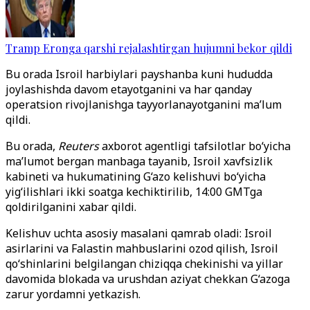
Tramp Eronga qarshi rejalashtirgan hujumni bekor qildi
Bu orada Isroil harbiylari payshanba kuni hududda
joylashishda davom etayotganini va har qanday
operatsion rivojlanishga tayyorlanayotganini ma’lum
qildi.
Bu orada,
Reuters
axborot agentligi tafsilotlar bo‘yicha
ma’lumot bergan manbaga tayanib, Isroil xavfsizlik
kabineti va hukumatining G‘azo kelishuvi bo‘yicha
yig‘ilishlari ikki soatga kechiktirilib, 14:00 GMTga
qoldirilganini xabar qildi.
Kelishuv uchta asosiy masalani qamrab oladi: Isroil
asirlarini va Falastin mahbuslarini ozod qilish, Isroil
qo‘shinlarini belgilangan chiziqqa chekinishi va yillar
davomida blokada va urushdan aziyat chekkan G‘azoga
zarur yordamni yetkazish.