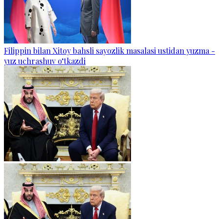
Filippin bilan Xitoy bahsli sayozlik masalasi ustidan yuzma -
yuz uchrashuv o‘tkazdi