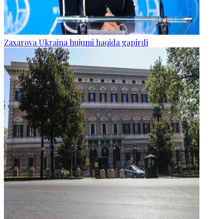
Zaxarova Ukraina hujumi haqida gapirdi