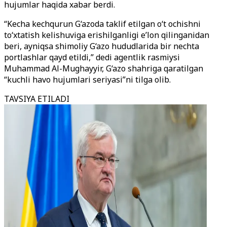
hujumlar haqida xabar berdi.
“Kecha kechqurun G‘azoda taklif etilgan o‘t ochishni
to‘xtatish kelishuviga erishilganligi e’lon qilinganidan
beri, ayniqsa shimoliy G‘azo hududlarida bir nechta
portlashlar qayd etildi,” dedi agentlik rasmiysi
Muhammad Al-Mughayyir, G‘azo shahriga qaratilgan
“kuchli havo hujumlari seriyasi”ni tilga olib.
TAVSIYA ETILADI