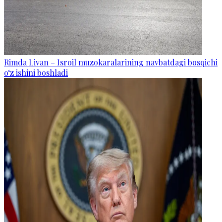
Rimda Livan – Isroil muzokaralarining navbatdagi bosqichi
o‘z ishini boshladi