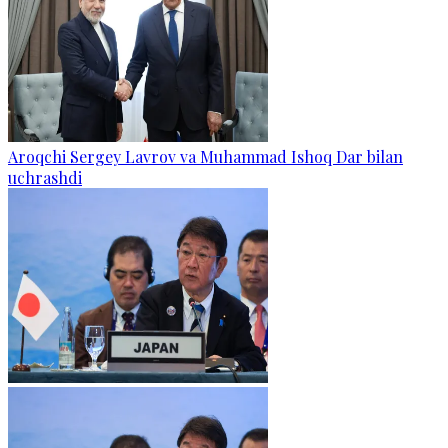
Aroqchi Sergey Lavrov va Muhammad Ishoq Dar bilan
uchrashdi