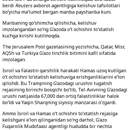
berdi
Reuters
axborot agentligiga kelishuv tafsilotlari
bo‘yicha ma’lumot bergan manba payshanba kuni.
Manbaning qo‘shimcha qilishicha, kelishuv
imzolangandan so‘ng G‘azoda o‘t ochishni to‘xtatish
kuchga kirishi kutilmoqda.
The Jerusalem Post gazetasining yozishicha, Qatar, Misr,
AQSh va Turkiya G‘azo tinchlik bitimini kafil sifatida
imzolagan.
Isroil va Falastin qarshilik harakati Hamas uzoq kutilgan
o‘t ochishni to‘xtatish kelishuviga erishganliklarini e’lon
qilishdi. Bu Trampning G‘azodagi urushni tugatish
rejasining birinchi bosqichi bo‘lib, Tel-Avivning G‘azodagi
urushi natijasida 67,000 dan ortiq falastinliklar halok
bo‘ldi va Yaqin Sharqning siyosiy manzarasi o‘zgardi.
Ammo Isroil va Hamas o‘t ochishni to‘xtatish rejasiga
kelishgani e’lon qilinganidan so‘ng darhol, G‘azo
Fuqarolik Mudofaasi agentligi hududda bir nechta