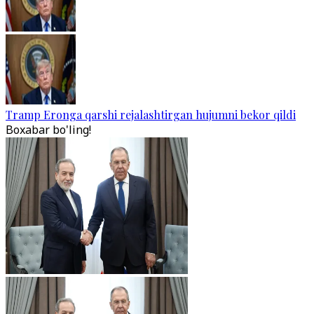
Tramp Eronga qarshi rejalashtirgan hujumni bekor qildi
Boxabar bo'ling!