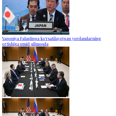
Yaponiya Falastinga ko'rsatilayotgan yordamlarning
ortishiga umid qilmoqda