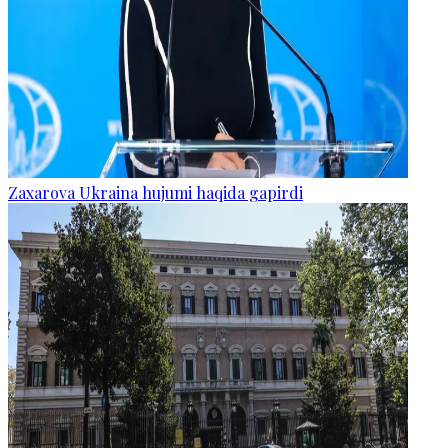
Zaxarova Ukraina hujumi haqida gapirdi