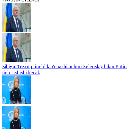
Sibiga: Tezroq tinchlik o‘rnashi uchun Zelenskiy bilan Putin
uchrashishi kerak