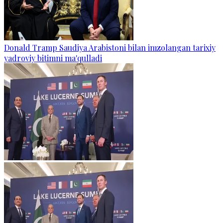
Donald Tramp Saudiya Arabistoni bilan imzolangan tarixiy
yadroviy bitimni ma'qulladi