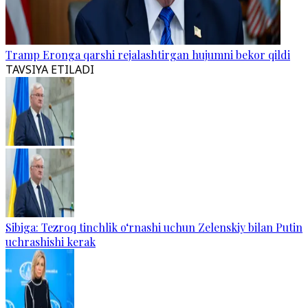
Tramp Eronga qarshi rejalashtirgan hujumni bekor qildi
TAVSIYA ETILADI
Sibiga: Tezroq tinchlik o‘rnashi uchun Zelenskiy bilan Putin
uchrashishi kerak