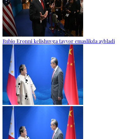
Rubio Eronni kelishuvga tayyor emaslikda aybladi