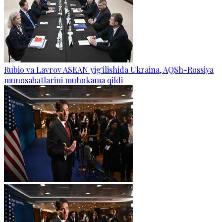
Rubio va Lavrov ASEAN yig'ilishida Ukraina, AQSh-Rossiya
munosabatlarini muhokama qildi