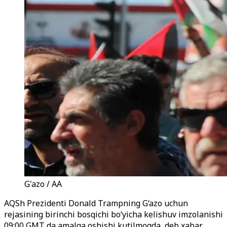
G'azo / AA
AQSh Prezidenti Donald Trampning G‘azo uchun
rejasining birinchi bosqichi bo‘yicha kelishuv imzolanishi
09:00 GMT da amalga oshishi kutilmoqda, deb xabar