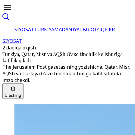
SIYOSAT
TURKIYA
MADANIYAT
BU QIZIQ
FIKR
SIYOSAT
2 daqiqa o'qish
Turkiya, Qatar, Misr va AQSh G‘azo tinchlik kelishuviga
kafillik qiladi
The Jerusalem Post gazetasining yozishicha, Qatar, Misr,
AQSh va Turkiya G‘azo tinchlik bitimiga kafil sifatida
imzo chekdi.
Ulashing