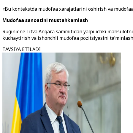
«Bu kontekstda mudofaa xarajatlarini oshirish va mudofaa 
Mudofaa sanoatini mustahkamlash
Ruginiene Litva Anqara sammitidan yalpi ichki mahsulotnin
kuchaytirish va ishonchli mudofaa pozitsiyasini ta’minlas
TAVSIYA ETILADI