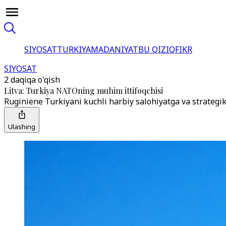
SIYOSAT
TURKIYA
MADANIYAT
BU QIZIQ
FIKR
SIYOSAT
2 daqiqa o'qish
Litva: Turkiya NATOning muhim ittifoqchisi
Ruginiene Turkiyani kuchli harbiy salohiyatga va strategi
Ulashing