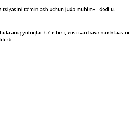
itsiyasini ta’minlash uchun juda muhim» - dedi u.
hida aniq yutuqlar bo‘lishini, xususan havo mudofaasini
dirdi.