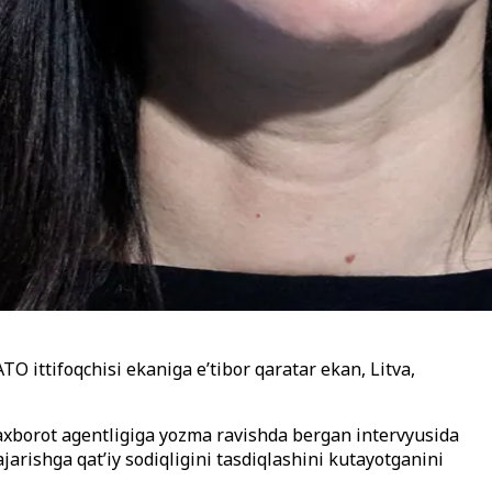
O ittifoqchisi ekaniga e’tibor qaratar ekan, Litva,
axborot agentligiga yozma ravishda bergan intervyusida
jarishga qat’iy sodiqligini tasdiqlashini kutayotganini