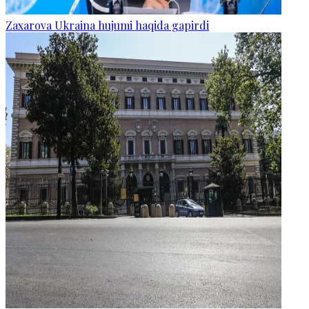
Zaxarova Ukraina hujumi haqida gapirdi