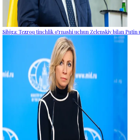
Sibiga: Tezroq tinchlik o‘rnashi uchun Zelenskiy bilan Putin