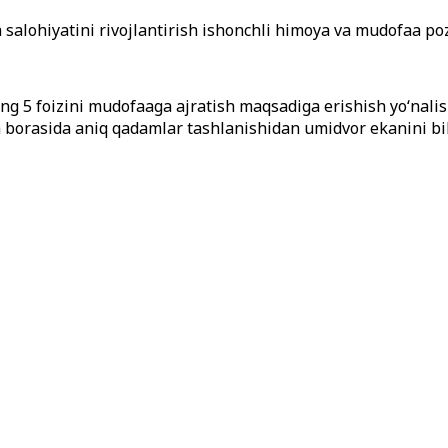
salohiyatini rivojlantirish ishonchli himoya va mudofaa poz
g 5 foizini mudofaaga ajratish maqsadiga erishish yo‘nalis
h borasida aniq qadamlar tashlanishidan umidvor ekanini bil