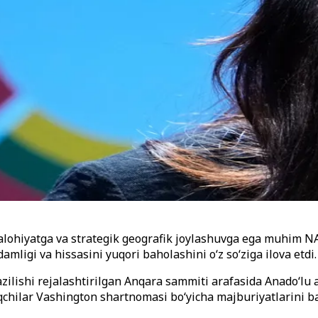
alohiyatga va strategik geografik joylashuvga ega muhim NAT
damligi va hissasini yuqori baholashini o
‘z so‘ziga ilova etdi.
zilishi rejalashtirilgan Anqara sammiti arafasida Anado
‘
lu 
oqchilar Vashington shartnomasi bo‘yicha majburiyatlarini ba