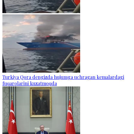
Turkiya Qora dengizda hujumga uchragan kemalardagi
fuqarolarini kuzatmoqda