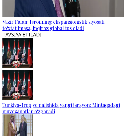
Vazir Fidan: Isroilning ekspansionistik siyosati
to‘xtatilmasa, inqiroz global tus oladi
TAVSIYA ETILADI
Turkiya-Iroq yo‘nalishida yangi jarayon: Mintaqadagi
muvozanatlar o‘zgaradi