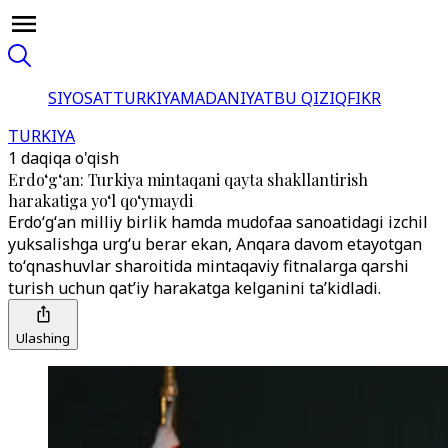
SIYOSAT
TURKIYA
MADANIYAT
BU QIZIQ
FIKR
TURKIYA
1 daqiqa o'qish
Erdo‘g‘an: Turkiya mintaqani qayta shakllantirish
harakatiga yo‘l qo‘ymaydi
Erdoʻgʻan milliy birlik hamda mudofaa sanoatidagi izchil
yuksalishga urgʻu berar ekan, Anqara davom etayotgan
toʻqnashuvlar sharoitida mintaqaviy fitnalarga qarshi
turish uchun qatʼiy harakatga kelganini taʼkidladi.
Ulashing