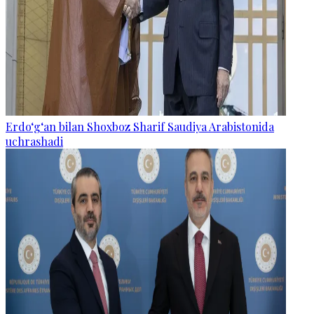
Erdo‘g‘an bilan Shoxboz Sharif Saudiya Arabistonida
uchrashadi