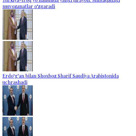
muvozanatlar o‘zgaradi
Erdo‘g‘an bilan Shoxboz Sharif Saudiya Arabistonida
uchrashadi