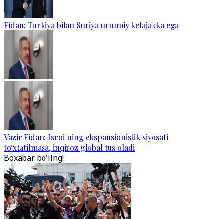
Fidan: Turkiya bilan Suriya umumiy kelajakka ega
Vazir Fidan: Isroilning ekspansionistik siyosati
to‘xtatilmasa, inqiroz global tus oladi
Boxabar bo'ling!