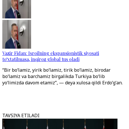
Vazir Fidan: Isroilning ekspansionistik siyosati
to‘xtatilmasa, inqiroz global tus oladi
“Bir boʻlamiz, yirik boʻlamiz, tirik boʻlamiz, birodar
boʻlamiz va barchamiz birgalikda Turkiya boʻlib
yoʻlimizda davom etamiz”, — deya xulosa qildi Erdoʻgʻan.
TAVSIYA ETILADI