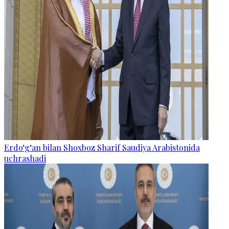
Erdo‘g‘an bilan Shoxboz Sharif Saudiya Arabistonida
uchrashadi