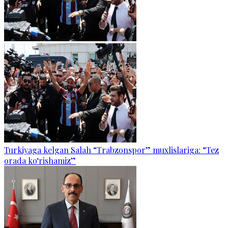
Turkiyaga kelgan Salah “Trabzonspor” muxlislariga: “Tez
orada ko‘rishamiz”