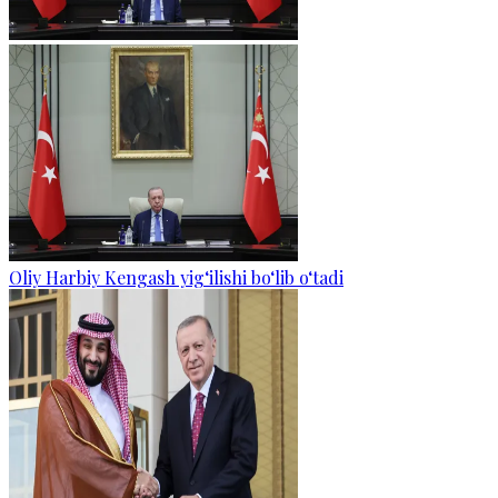
Oliy Harbiy Kengash yig‘ilishi bo‘lib o‘tadi