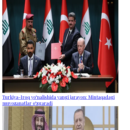
Turkiya-Iroq yo‘nalishida yangi jarayon: Mintaqadagi
muvozanatlar o‘zgaradi