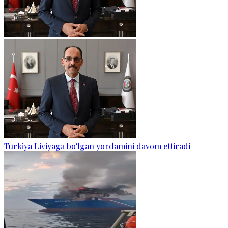
Turkiya Liviyaga bo‘lgan yordamini davom ettiradi