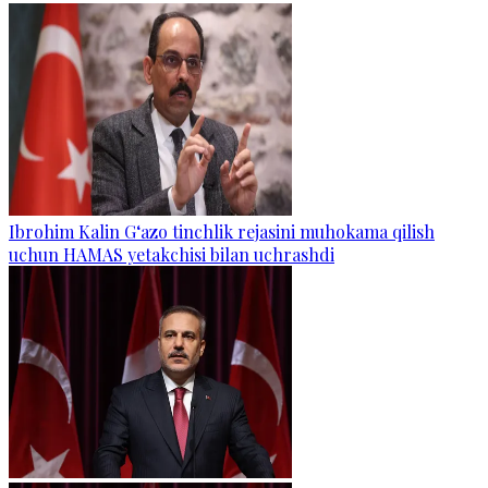
Ibrohim Kalin G‘azo tinchlik rejasini muhokama qilish
uchun HAMAS yetakchisi bilan uchrashdi