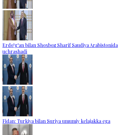
Erdo‘g‘an bilan Shoxboz Sharif Saudiya Arabistonida
uchrashadi
Fidan: Turkiya bilan Suriya umumiy kelajakka ega