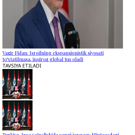
Vazir Fidan: Isroilning ekspansionistik siyosati
to‘xtatilmasa, inqiroz global tus oladi
TAVSIYA ETILADI
Turkiya-Iroq yo‘nalishida yangi jarayon: Mintaqadagi