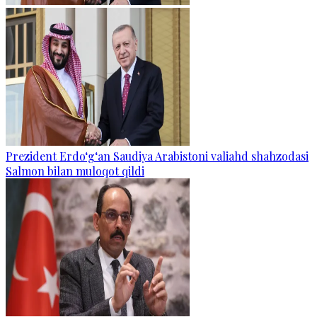
Prezident Erdo‘g‘an Saudiya Arabistoni valiahd shahzodasi
Salmon bilan muloqot qildi