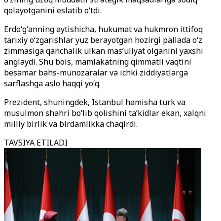
qolayotganini eslatib oʻtdi.
Erdoʻgʻanning aytishicha, hukumat va hukmron ittifoq
tarixiy oʻzgarishlar yuz berayotgan hozirgi pallada oʻz
zimmasiga qanchalik ulkan masʼuliyat olganini yaxshi
anglaydi. Shu bois, mamlakatning qimmatli vaqtini
besamar bahs-munozaralar va ichki ziddiyatlarga
sarflashga aslo haqqi yoʻq.
Prezident, shuningdek, Istanbul hamisha turk va
musulmon shahri boʻlib qolishini taʼkidlar ekan, xalqni
milliy birlik va birdamlikka chaqirdi.
TAVSIYA ETILADI