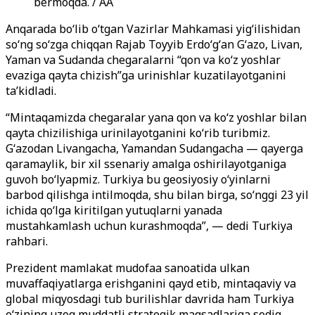
bermoqda. / AA
Anqarada boʻlib oʻtgan Vazirlar Mahkamasi yigʻilishidan
soʻng soʻzga chiqqan Rajab Toyyib Erdoʻgʻan Gʻazo, Livan,
Yaman va Sudanda chegaralarni “qon va koʻz yoshlar
evaziga qayta chizish”ga urinishlar kuzatilayotganini
taʼkidladi.
“Mintaqamizda chegaralar yana qon va koʻz yoshlar bilan
qayta chizilishiga urinilayotganini koʻrib turibmiz.
Gʻazodan Livangacha, Yamandan Sudangacha — qayerga
qaramaylik, bir xil ssenariy amalga oshirilayotganiga
guvoh boʻlyapmiz. Turkiya bu geosiyosiy oʻyinlarni
barbod qilishga intilmoqda, shu bilan birga, soʻnggi 23 yil
ichida qoʻlga kiritilgan yutuqlarni yanada
mustahkamlash uchun kurashmoqda”, — dedi Turkiya
rahbari.
Prezident mamlakat mudofaa sanoatida ulkan
muvaffaqiyatlarga erishganini qayd etib, mintaqaviy va
global miqyosdagi tub burilishlar davrida ham Turkiya
oʻzining uzoq muddatli strategik maqsadlariga sodiq