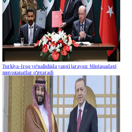
Turkiya-Iroq yo‘nalishida yangi jarayon: Mintaqadagi
muvozanatlar o‘zgaradi