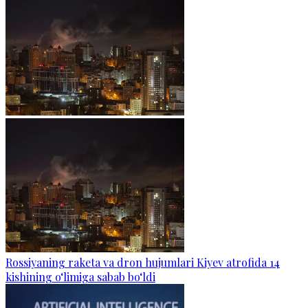
Rossiyaning raketa va dron hujumlari Kiyev atrofida 14
kishining o‘limiga sabab bo‘ldi