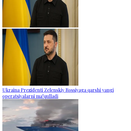
Ukraina Prezidenti Zelenskiy Rossiyaga qarshi yangi
operatsiyalarni ma’qulladi