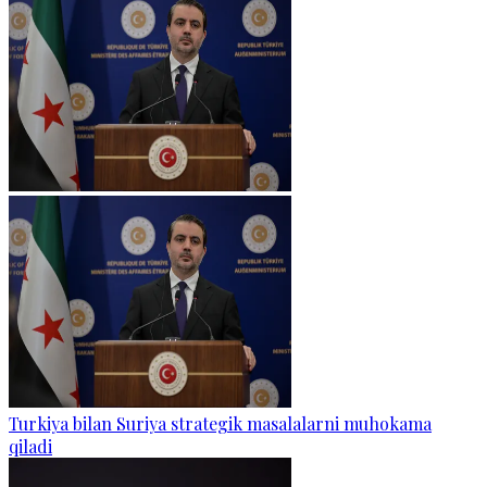
Turkiya bilan Suriya strategik masalalarni muhokama
qiladi