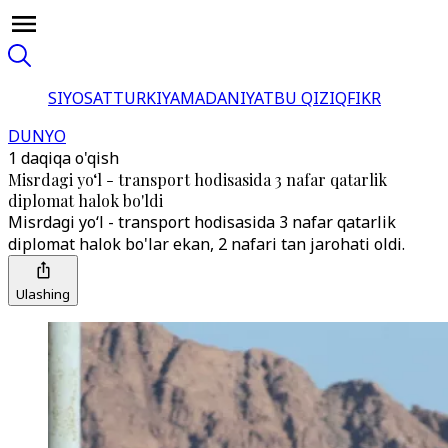
SIYOSAT
TURKIYA
MADANIYAT
BU QIZIQ
FIKR
DUNYO
1 daqiqa o'qish
Misrdagi yo‘l - transport hodisasida 3 nafar qatarlik
diplomat halok bo'ldi
Misrdagi yo‘l - transport hodisasida 3 nafar qatarlik
diplomat halok bo'lar ekan, 2 nafari tan jarohati oldi.
Ulashing