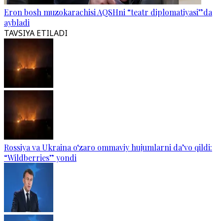
Eron bosh muzokarachisi AQSHni “teatr diplomatiyasi”da
aybladi
TAVSIYA ETILADI
Rossiya va Ukraina o‘zaro ommaviy hujumlarni da’vo qildi:
“Wildberries” yondi