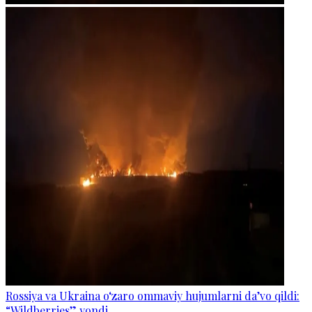
Rossiya va Ukraina o‘zaro ommaviy hujumlarni da’vo qildi:
“Wildberries” yondi