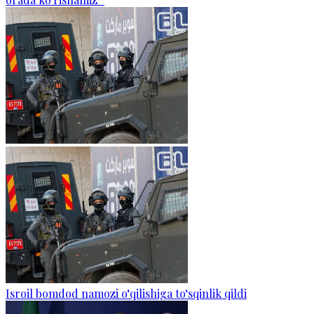
Isroil bomdod namozi o‘qilishiga to‘sqinlik qildi