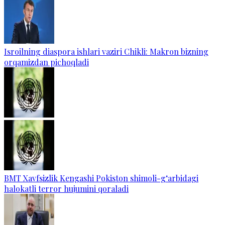
Isroilning diaspora ishlari vaziri Chikli: Makron bizning
orqamizdan pichoqladi
BMT Xavfsizlik Kengashi Pokiston shimoli-g‘arbidagi
halokatli terror hujumini qoraladi