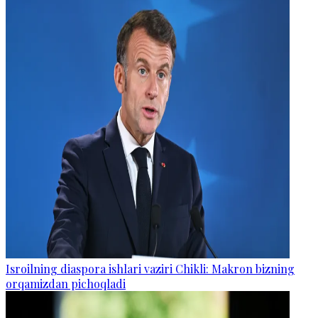
Isroilning diaspora ishlari vaziri Chikli: Makron bizning
orqamizdan pichoqladi