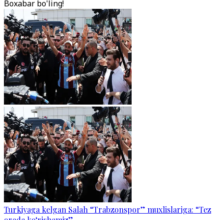
Boxabar bo'ling!
Turkiyaga kelgan Salah “Trabzonspor” muxlislariga: “Tez
orada ko‘rishamiz”