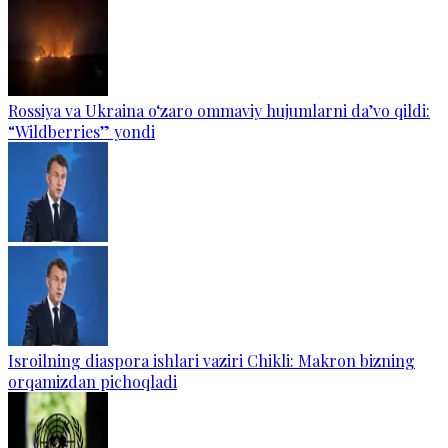
Rossiya va Ukraina o‘zaro ommaviy hujumlarni da’vo qildi:
“Wildberries” yondi
Isroilning diaspora ishlari vaziri Chikli: Makron bizning
orqamizdan pichoqladi