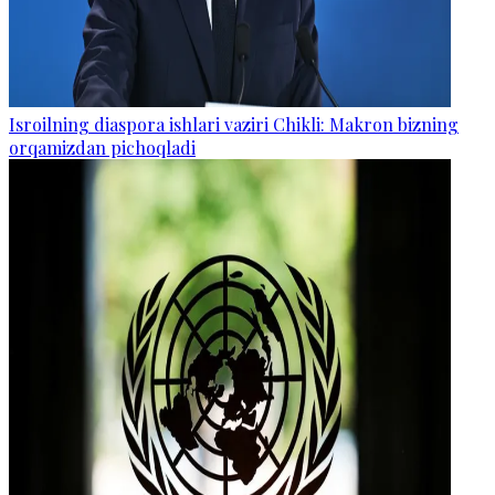
Isroilning diaspora ishlari vaziri Chikli: Makron bizning
orqamizdan pichoqladi