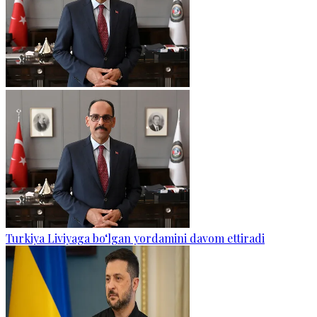
Turkiya Liviyaga bo‘lgan yordamini davom ettiradi