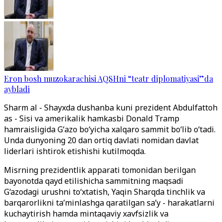
Eron bosh muzokarachisi AQSHni “teatr diplomatiyasi”da
aybladi
Sharm al - Shayxda dushanba kuni prezident Abdulfattoh
as - Sisi va amerikalik hamkasbi Donald Tramp
hamraisligida Gʻazo boʻyicha xalqaro sammit boʻlib oʻtadi.
Unda dunyoning 20 dan ortiq davlati nomidan davlat
liderlari ishtirok etishishi kutilmoqda.
Misrning prezidentlik apparati tomonidan berilgan
bayonotda qayd etilishicha sammitning maqsadi
G‘azodagi urushni to‘xtatish, Yaqin Sharqda tinchlik va
barqarorlikni ta’minlashga qaratilgan sa’y - harakatlarni
kuchaytirish hamda mintaqaviy xavfsizlik va