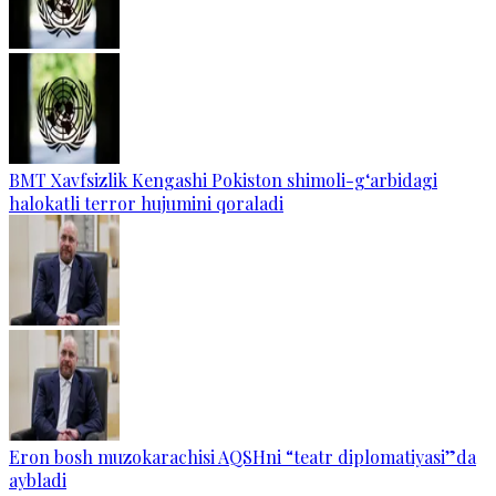
BMT Xavfsizlik Kengashi Pokiston shimoli-g‘arbidagi
halokatli terror hujumini qoraladi
Eron bosh muzokarachisi AQSHni “teatr diplomatiyasi”da
aybladi