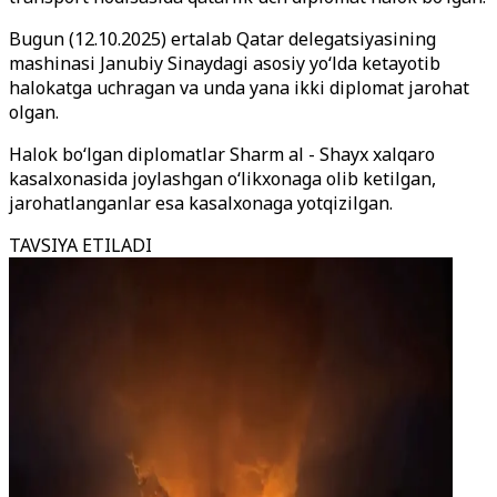
Bugun (12.10.2025) ertalab Qatar delegatsiyasining
mashinasi Janubiy Sinaydagi asosiy yo‘lda ketayotib
halokatga uchragan va unda yana ikki diplomat jarohat
olgan.
Halok bo‘lgan diplomatlar Sharm al - Shayx xalqaro
kasalxonasida joylashgan o‘likxonaga olib ketilgan,
jarohatlanganlar esa kasalxonaga yotqizilgan.
TAVSIYA ETILADI