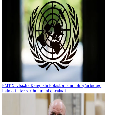
BMT Xavfsizlik Kengashi Pokiston shimoli-g‘arbidagi
halokatli terror hujumini qoraladi