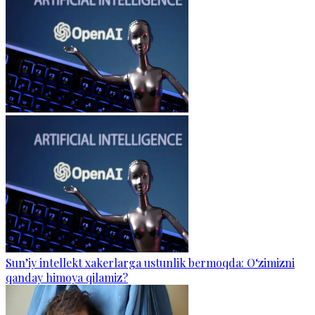
Sun’iy intellekt xakerlarga ustunlik bermoqda: O‘zimizni
qanday himoya qilamiz?