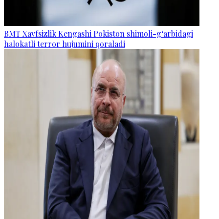
BMT Xavfsizlik Kengashi Pokiston shimoli-g‘arbidagi
halokatli terror hujumini qoraladi