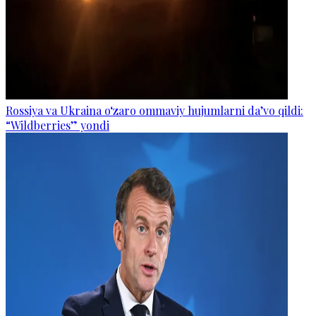
Rossiya va Ukraina o‘zaro ommaviy hujumlarni da’vo qildi:
“Wildberries” yondi