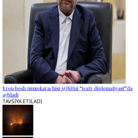
Eron bosh muzokarachisi AQSHni “teatr diplomatiyasi”da
aybladi
TAVSIYA ETILADI