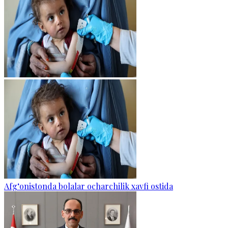
Afg‘onistonda bolalar ocharchilik xavfi ostida