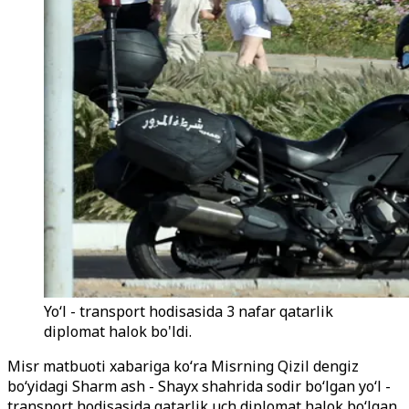
Yo‘l - transport hodisasida 3 nafar qatarlik
diplomat halok bo'ldi.
Misr matbuoti xabariga ko‘ra Misrning Qizil dengiz
bo‘yidagi Sharm ash - Shayx shahrida sodir bo‘lgan yo‘l -
transport hodisasida qatarlik uch diplomat halok bo‘lgan.