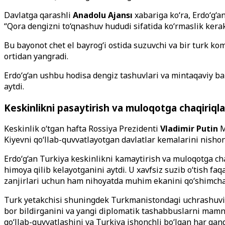
Davlatga qarashli
Anadolu Ajansı
xabariga ko‘ra, Erdo‘g‘a
“Qora dengizni to‘qnashuv hududi sifatida ko‘rmaslik kerak
Bu bayonot chet el bayrog‘i ostida suzuvchi va bir turk
ortidan yangradi.
Erdo‘g‘an ushbu hodisa dengiz tashuvlari va mintaqaviy ba
aytdi.
Keskinlikni pasaytirish va muloqotga chaqiriqla
Keskinlik o‘tgan hafta Rossiya Prezidenti
Vladimir Putin
M
Kiyevni qo‘llab-quvvatlayotgan davlatlar kemalarini nisho
Erdo‘g‘an Turkiya keskinlikni kamaytirish va muloqotga ch
himoya qilib kelayotganini aytdi. U xavfsiz suzib o‘tish fa
zanjirlari uchun ham nihoyatda muhim ekanini qo‘shimcha 
Turk yetakchisi shuningdek Turkmanistondagi uchrashuvida
bor bildirganini va yangi diplomatik tashabbuslarni mamnu
qo‘llab-quvvatlashini va Turkiya ishonchli bo‘lgan har qand