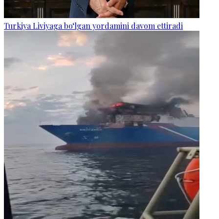
Turkiya Liviyaga bo‘lgan yordamini davom ettiradi