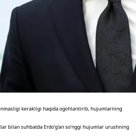
nmasligi kerakligi haqida ogohlantirib, hujumlarning
stlar bilan suhbatda Erdo‘g‘an so‘nggi hujumlar urushning