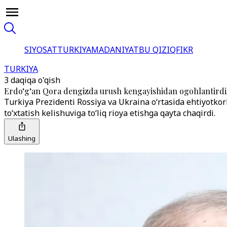
SIYOSAT
TURKIYA
MADANIYAT
BU QIZIQ
FIKR
TURKIYA
3 daqiqa o'qish
Erdo‘g‘an Qora dengizda urush kengayishidan ogohlantirdi,
Turkiya Prezidenti Rossiya va Ukraina o‘rtasida ehtiyotkorl
to‘xtatish kelishuviga to‘liq rioya etishga qayta chaqirdi.
Ulashing