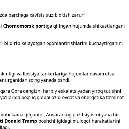
da barchaga xavfsiz suzib o‘tish zarur.”
gi
Chornomorsk porti
ga qilingan hujumda shikastlangani
 bildirib kelayotgan ogohlantirishlarini kuchaytirganini
inligi va Rossiya tankerlariga hujumlar davom etsa,
lantirganidan so‘ng yanada oshdi.
qara Qora dengizni harbiy eskalatsiyadan yiroq tutishni
o‘llariga bog‘liq global oziq-ovqat va energetika ta’minot
 muhokama qilganini, Anqaraning pozitsiyasini yana bir
ti Donald Tramp
boshchiligidagi muloqot harakatlarini
ladi.