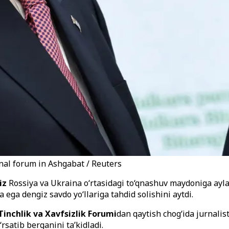
nal forum in Ashgabat / Reuters
iz
Rossiya va Ukraina o‘rtasidagi to‘qnashuv maydoniga ayla
ga dengiz savdo yo‘llariga tahdid solishini aytdi.
Tinchlik va Xavfsizlik Forumi
dan qaytish chog‘ida jurnali
rsatib berganini ta’kidladi.