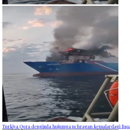
Turkiya Qora dengizda hujumga uchragan kemalardagi fuq