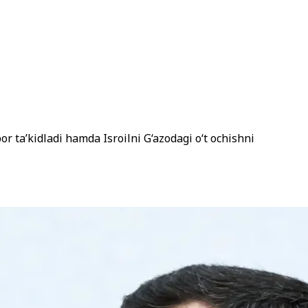
r ta’kidladi hamda Isroilni G‘azodagi o‘t ochishni