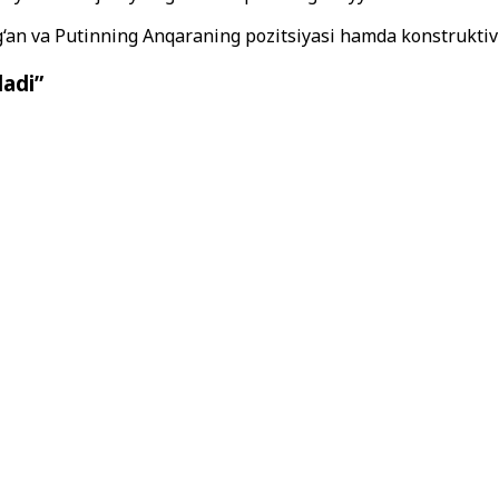
‘g‘an va Putinning Anqaraning pozitsiyasi hamda konstruktiv 
ladi”