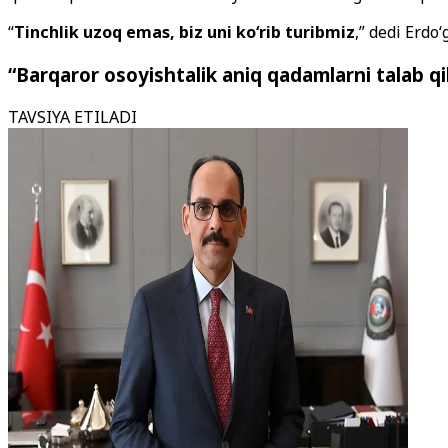
“
Tinchlik uzoq emas, biz uni ko‘rib turibmiz
,” dedi Erdo
“Barqaror osoyishtalik aniq qadamlarni talab qi
TAVSIYA ETILADI