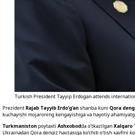
Turkish President Tayyip Erdogan attends internatio
Prezident
Rajab Tayyib Erdo‘g‘an
shanba kuni
Qora deng
kuchayishi mojaroning kengayishiga va hayotiy ahamiyatga e
Turkmaniston
poytaxti
Ashxobod
da o‘tkazilgan
Xalqaro 
Ukrainadan Qora dengiz havzasiga ko‘chib o‘tish xavfini ko‘