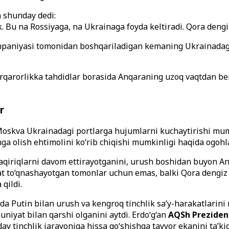
n shunday dedi:
. Bu na Rossiyaga, na Ukrainaga foyda keltiradi. Qora dengiz
 kompaniyasi tomonidan boshqariladigan kemaning Ukrainada
rqarorlikka tahdidlar borasida Anqaraning uzoq vaqtdan beri
r
oskva Ukrainadagi portlarga hujumlarni kuchaytirishi mumk
nga olish ehtimolini ko‘rib chiqishi mumkinligi haqida ogoh
aqiriqlarni davom ettirayotganini, urush boshidan buyon An
qat to‘qnashayotgan tomonlar uchun emas, balki Qora dengiz y
qildi.
 Putin bilan urush va kengroq tinchlik sa’y-harakatlarini
niyat bilan qarshi olganini aytdi. Erdo‘g‘an
AQSh Preziden
ay tinchlik jarayoniga hissa qo‘shishga tayyor ekanini ta’kid