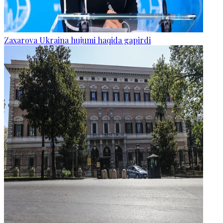
Zaxarova Ukraina hujumi haqida gapirdi