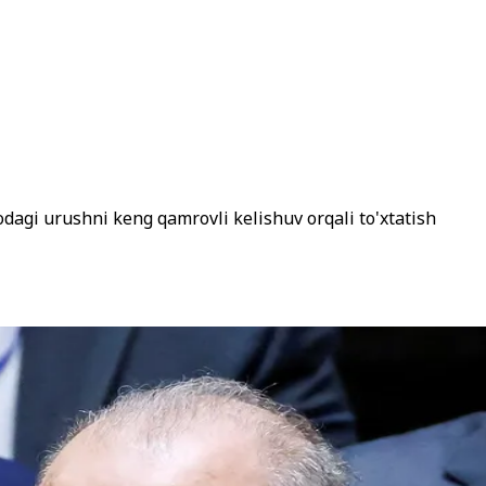
odagi urushni keng qamrovli kelishuv orqali to'xtatish