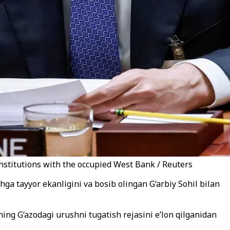
stitutions with the occupied West Bank / Reuters
a tayyor ekanligini va bosib olingan G‘arbiy Sohil bilan
ing G‘azodagi urushni tugatish rejasini e’lon qilganidan