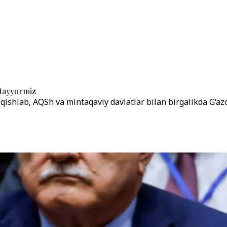
 tayyormiz
lqishlab, AQSh va mintaqaviy davlatlar bilan birgalikda G‘az