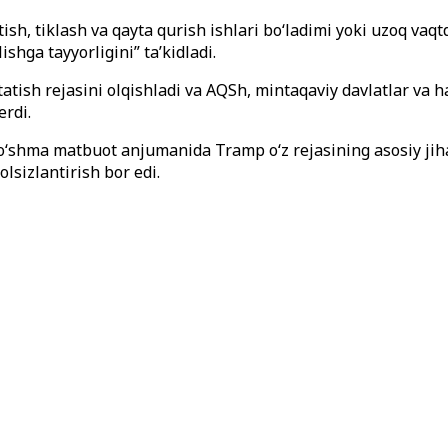
sh, tiklash va qayta qurish ishlari bo‘ladimi yoki uzoq vaq
ishga tayyorligini” ta’kidladi.
tish rejasini olqishladi va AQSh, mintaqaviy davlatlar va h
erdi.
‘shma matbuot anjumanida Tramp o‘z rejasining asosiy jihatla
olsizlantirish bor edi.