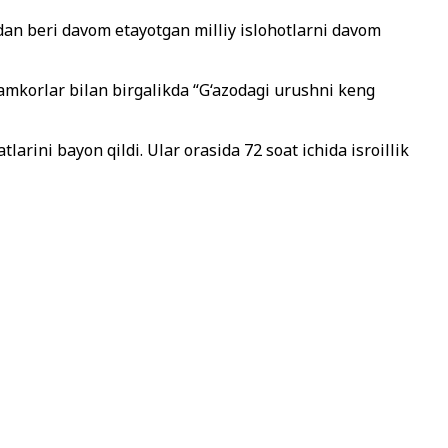
tdan beri davom etayotgan milliy islohotlarni davom
amkorlar bilan birgalikda “G‘azodagi urushni keng
rini bayon qildi. Ular orasida 72 soat ichida isroillik