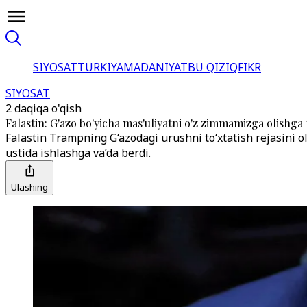
SIYOSAT
TURKIYA
MADANIYAT
BU QIZIQ
FIKR
SIYOSAT
2 daqiqa o'qish
Falastin: G'azo bo'yicha mas'uliyatni o'z zimmamizga olishga
Falastin Trampning G‘azodagi urushni to‘xtatish rejasini o
ustida ishlashga va’da berdi.
Ulashing