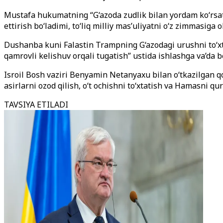
Mustafa hukumatning “G‘azoda zudlik bilan yordam ko‘rsati
ettirish bo‘ladimi, to‘liq milliy mas’uliyatni o‘z zimmasiga ol
Dushanba kuni Falastin Trampning G‘azodagi urushni to‘xta
qamrovli kelishuv orqali tugatish” ustida ishlashga va’da b
Isroil Bosh vaziri Benyamin Netanyaxu bilan o‘tkazilgan qo
asirlarni ozod qilish, o‘t ochishni to‘xtatish va Hamasni qur
TAVSIYA ETILADI