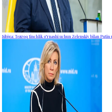
Sibiga: Tezroq tinchlik o‘rnashi uchun Zelenskiy bilan Putin