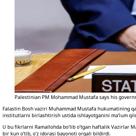
Palestinian PM Mohammad Mustafa says his government
Falastin Bosh vaziri Muhammad Mustafa hukumatining qamal
institutlarni birlashtirish ustida ishlayotganini ma’lum qild
U bu fikrlarni Ramallohda bo‘lib o‘tgan haftalik Vazirlar 
bir kun o‘tib, o‘z idorasi bayonoti orqali bildirdi.