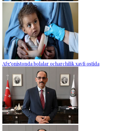
Afg‘onistonda bolalar ocharchilik xavfi ostida