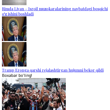
Rimda Livan – Isroil muzokaralarining navbatdagi bosqichi
o‘z ishini boshladi
Tramp Eronga qarshi rejalashtirgan hujumni bekor qildi
Boxabar bo'ling!