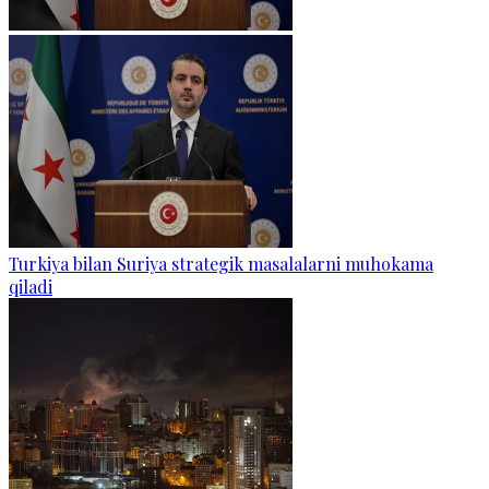
Turkiya bilan Suriya strategik masalalarni muhokama
qiladi