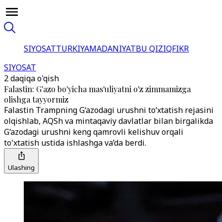
SIYOSAT
TURKIYA
MADANIYAT
BU QIZIQ
FIKR
SIYOSAT
2 daqiqa o'qish
Falastin: G'azo bo'yicha mas'uliyatni o'z zimmamizga
olishga tayyormiz
Falastin Trampning G‘azodagi urushni to‘xtatish rejasini
olqishlab, AQSh va mintaqaviy davlatlar bilan birgalikda
G‘azodagi urushni keng qamrovli kelishuv orqali
to'xtatish ustida ishlashga va’da berdi.
Ulashing