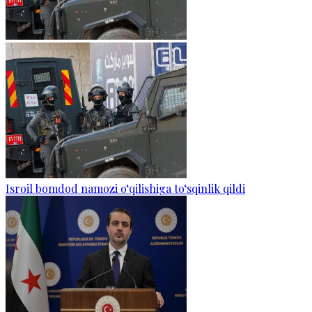
Isroil bomdod namozi o‘qilishiga to‘sqinlik qildi