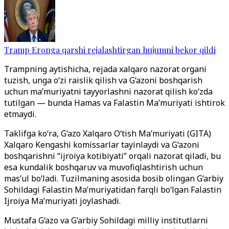
Tramp Eronga qarshi rejalashtirgan hujumni bekor qildi
Trampning aytishicha, rejada xalqaro nazorat organi
tuzish, unga o‘zi raislik qilish va G‘azoni boshqarish
uchun ma’muriyatni tayyorlashni nazorat qilish ko‘zda
tutilgan — bunda Hamas va Falastin Ma’muriyati ishtirok
etmaydi.
Taklifga ko‘ra, G‘azo Xalqaro O‘tish Ma’muriyati (GITA)
Xalqaro Kengashi komissarlar tayinlaydi va G‘azoni
boshqarishni “ijroiya kotibiyati” orqali nazorat qiladi, bu
esa kundalik boshqaruv va muvofiqlashtirish uchun
mas’ul bo‘ladi. Tuzilmaning asosida bosib olingan G‘arbiy
Sohildagi Falastin Ma’muriyatidan farqli bo‘lgan Falastin
Ijroiya Ma’muriyati joylashadi.
Mustafa G‘azo va G‘arbiy Sohildagi milliy institutlarni