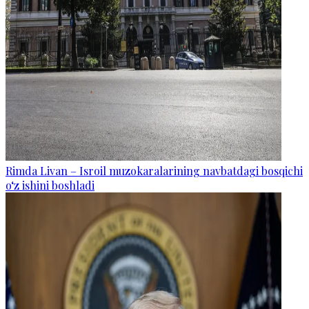
Rimda Livan – Isroil muzokaralarining navbatdagi bosqichi
o‘z ishini boshladi