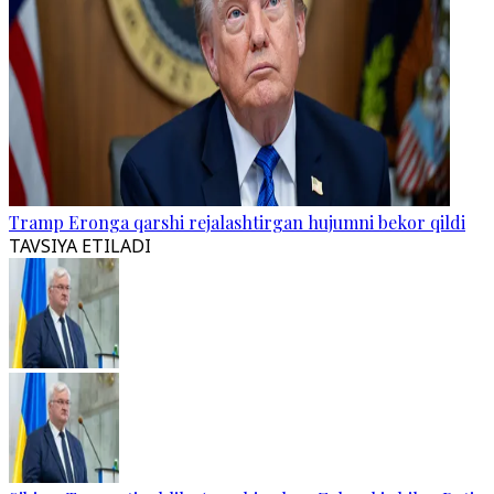
Tramp Eronga qarshi rejalashtirgan hujumni bekor qildi
TAVSIYA ETILADI