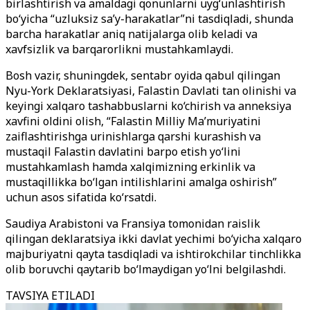
birlashtirish va amaldagi qonunlarni uyg‘unlashtirish
bo‘yicha “uzluksiz sa’y-harakatlar”ni tasdiqladi, shunda
barcha harakatlar aniq natijalarga olib keladi va
xavfsizlik va barqarorlikni mustahkamlaydi.
Bosh vazir, shuningdek, sentabr oyida qabul qilingan
Nyu-York Deklaratsiyasi, Falastin Davlati tan olinishi va
keyingi xalqaro tashabbuslarni ko‘chirish va anneksiya
xavfini oldini olish, “Falastin Milliy Ma’muriyatini
zaiflashtirishga urinishlarga qarshi kurashish va
mustaqil Falastin davlatini barpo etish yo‘lini
mustahkamlash hamda xalqimizning erkinlik va
mustaqillikka bo‘lgan intilishlarini amalga oshirish”
uchun asos sifatida ko‘rsatdi.
Saudiya Arabistoni va Fransiya tomonidan raislik
qilingan deklaratsiya ikki davlat yechimi bo‘yicha xalqaro
majburiyatni qayta tasdiqladi va ishtirokchilar tinchlikka
olib boruvchi qaytarib bo‘lmaydigan yo‘lni belgilashdi.
TAVSIYA ETILADI