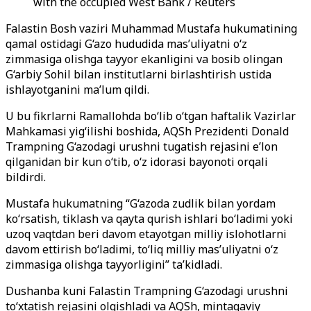
with the occupied West Bank / Reuters
Falastin Bosh vaziri Muhammad Mustafa hukumatining
qamal ostidagi G‘azo hududida mas’uliyatni o‘z
zimmasiga olishga tayyor ekanligini va bosib olingan
G‘arbiy Sohil bilan institutlarni birlashtirish ustida
ishlayotganini ma’lum qildi.
U bu fikrlarni Ramallohda bo‘lib o‘tgan haftalik Vazirlar
Mahkamasi yig‘ilishi boshida, AQSh Prezidenti Donald
Trampning G‘azodagi urushni tugatish rejasini e’lon
qilganidan bir kun o‘tib, o‘z idorasi bayonoti orqali
bildirdi.
Mustafa hukumatning “G‘azoda zudlik bilan yordam
ko‘rsatish, tiklash va qayta qurish ishlari bo‘ladimi yoki
uzoq vaqtdan beri davom etayotgan milliy islohotlarni
davom ettirish bo‘ladimi, to‘liq milliy mas’uliyatni o‘z
zimmasiga olishga tayyorligini” ta’kidladi.
Dushanba kuni Falastin Trampning G‘azodagi urushni
to‘xtatish rejasini olqishladi va AQSh, mintaqaviy