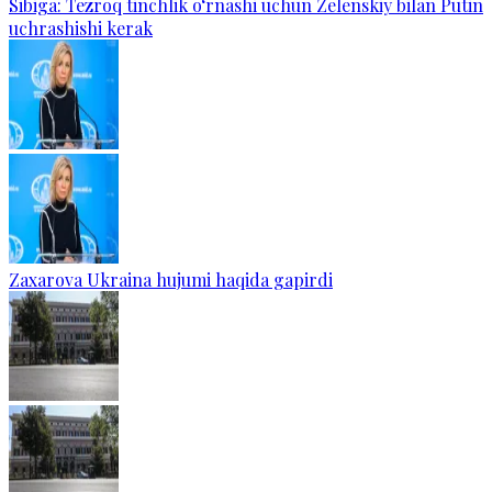
Sibiga: Tezroq tinchlik o‘rnashi uchun Zelenskiy bilan Putin
uchrashishi kerak
Zaxarova Ukraina hujumi haqida gapirdi