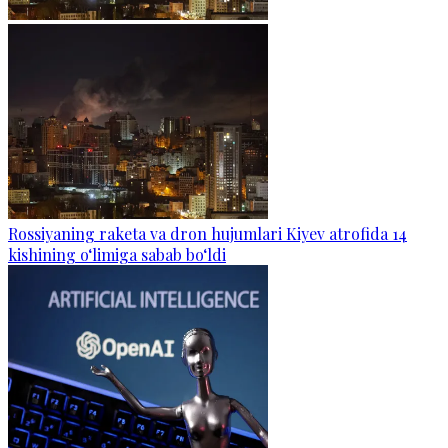
Rossiyaning raketa va dron hujumlari Kiyev atrofida 14
kishining o‘limiga sabab bo‘ldi