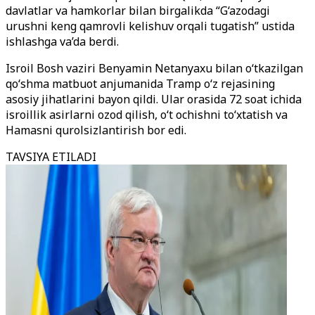
davlatlar va hamkorlar bilan birgalikda “G‘azodagi
urushni keng qamrovli kelishuv orqali tugatish” ustida
ishlashga va’da berdi.
Isroil Bosh vaziri Benyamin Netanyaxu bilan o‘tkazilgan
qo‘shma matbuot anjumanida Tramp o‘z rejasining
asosiy jihatlarini bayon qildi. Ular orasida 72 soat ichida
isroillik asirlarni ozod qilish, o‘t ochishni to‘xtatish va
Hamasni qurolsizlantirish bor edi.
TAVSIYA ETILADI