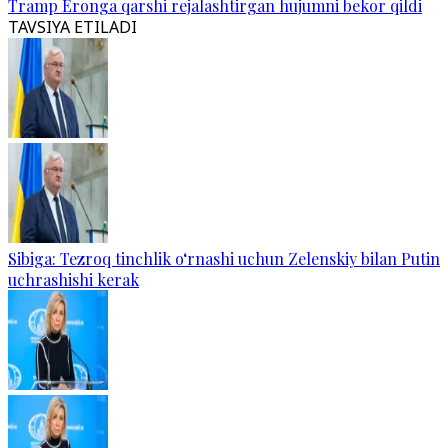
Tramp Eronga qarshi rejalashtirgan hujumni bekor qildi
TAVSIYA ETILADI
Sibiga: Tezroq tinchlik o‘rnashi uchun Zelenskiy bilan Putin
uchrashishi kerak