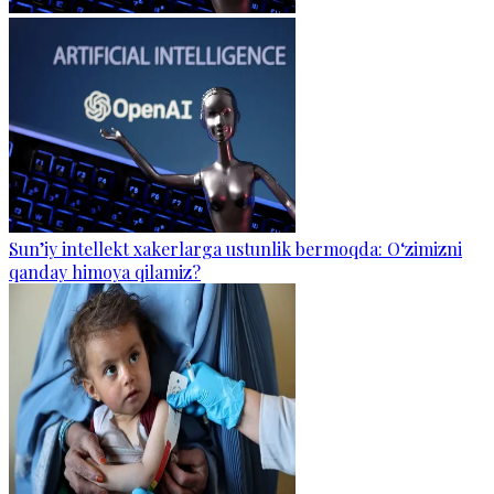
Sun’iy intellekt xakerlarga ustunlik bermoqda: O‘zimizni
qanday himoya qilamiz?