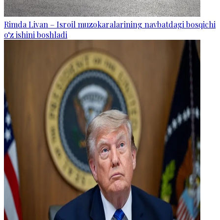
Rimda Livan – Isroil muzokaralarining navbatdagi bosqichi
o‘z ishini boshladi