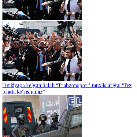
Turkiyaga kelgan Salah “Trabzonspor” muxlislariga: “Tez
orada ko‘rishamiz”