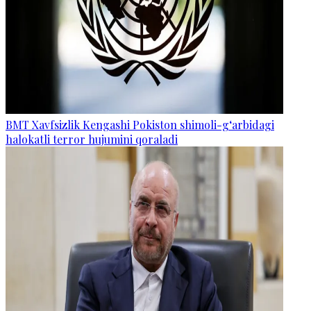
BMT Xavfsizlik Kengashi Pokiston shimoli-g‘arbidagi
halokatli terror hujumini qoraladi