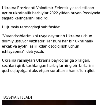
Ukraina Prezidenti Volodimir Zelenskiy ozod etilgan
ayrim ukrainalik harbiylar 2022 yildan buyon Rossiyada
saqlab kelinganini bildirdi.
U ijtimoiy tarmoqdagi sahifasida:
“Vatandoshlarimizni uyga qaytarish Ukraina uchun
doimiy ustuvor vazifadir. Har kuni har bir ukrainalik
erkak va ayolni asirlikdan ozod qilish uchun
ishlayapmiz”, deb yozdi.
Ukraina rasmiylari Ukraina bayroqlariga o‘ralgan,
sochlari qirib tashlangan harbiylarning bir-birlarini
quchoqlayotgani aks etgan suratlarni ham e’lon qildi.
TAVSIYA ETILADI