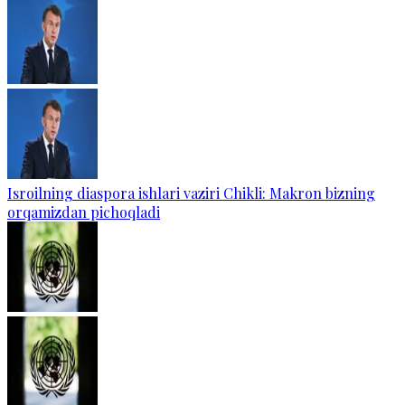
Isroilning diaspora ishlari vaziri Chikli: Makron bizning
orqamizdan pichoqladi