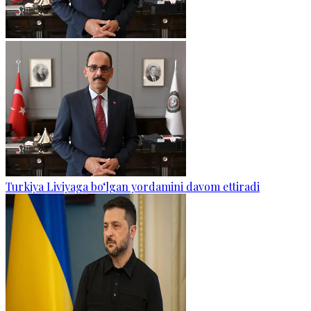
Turkiya Liviyaga bo‘lgan yordamini davom ettiradi