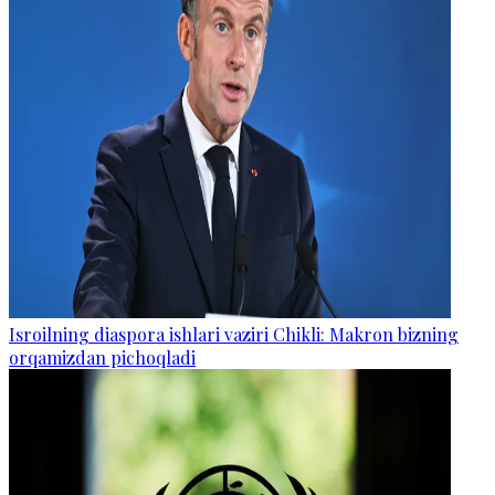
Isroilning diaspora ishlari vaziri Chikli: Makron bizning
orqamizdan pichoqladi