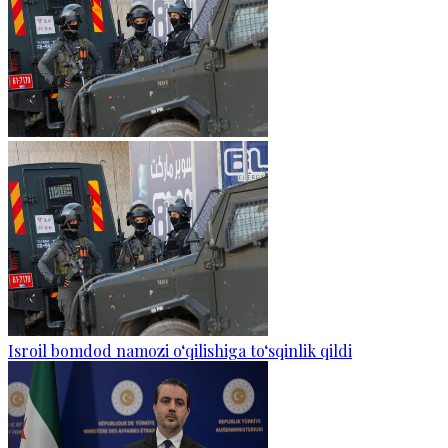
Isroil bomdod namozi o‘qilishiga to‘sqinlik qildi