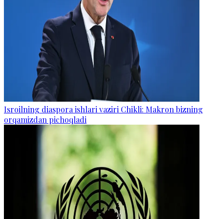
Isroilning diaspora ishlari vaziri Chikli: Makron bizning
orqamizdan pichoqladi