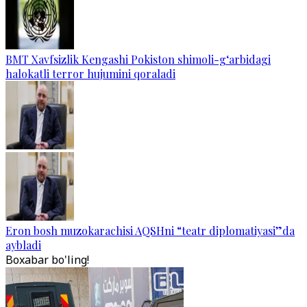
BMT Xavfsizlik Kengashi Pokiston shimoli-g‘arbidagi
halokatli terror hujumini qoraladi
Eron bosh muzokarachisi AQSHni “teatr diplomatiyasi”da
aybladi
Boxabar bo'ling!