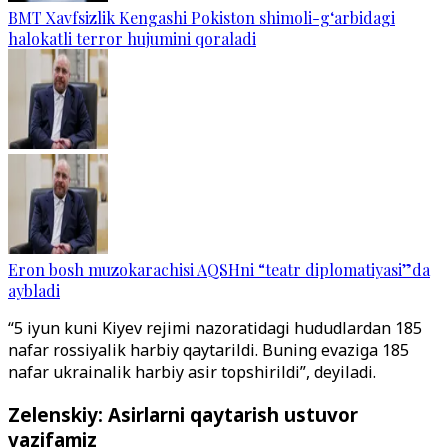
BMT Xavfsizlik Kengashi Pokiston shimoli-g‘arbidagi
halokatli terror hujumini qoraladi
Eron bosh muzokarachisi AQSHni “teatr diplomatiyasi”da
aybladi
“5 iyun kuni Kiyev rejimi nazoratidagi hududlardan 185
nafar rossiyalik harbiy qaytarildi. Buning evaziga 185
nafar ukrainalik harbiy asir topshirildi”, deyiladi.
Zelenskiy: Asirlarni qaytarish ustuvor
vazifamiz