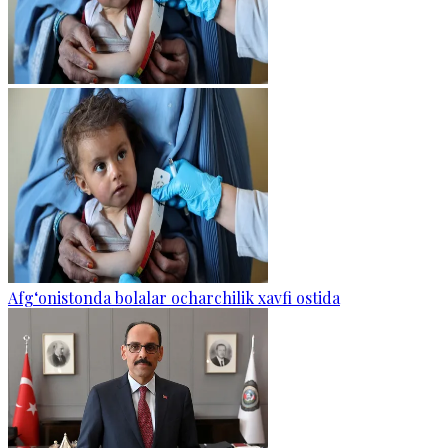
Afg‘onistonda bolalar ocharchilik xavfi ostida