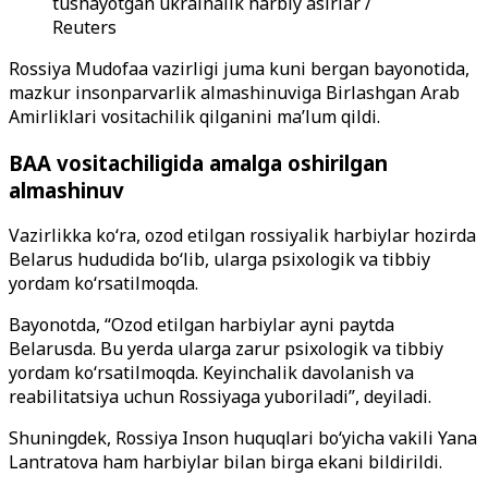
tushayotgan ukrainalik harbiy asirlar /
Reuters
Rossiya Mudofaa vazirligi juma kuni bergan bayonotida,
mazkur insonparvarlik almashinuviga Birlashgan Arab
Amirliklari vositachilik qilganini ma’lum qildi.
BAA vositachiligida amalga oshirilgan
almashinuv
Vazirlikka ko‘ra, ozod etilgan rossiyalik harbiylar hozirda
Belarus hududida bo‘lib, ularga psixologik va tibbiy
yordam ko‘rsatilmoqda.
Bayonotda, “Ozod etilgan harbiylar ayni paytda
Belarusda. Bu yerda ularga zarur psixologik va tibbiy
yordam ko‘rsatilmoqda. Keyinchalik davolanish va
reabilitatsiya uchun Rossiyaga yuboriladi”, deyiladi.
Shuningdek, Rossiya Inson huquqlari bo‘yicha vakili Yana
Lantratova ham harbiylar bilan birga ekani bildirildi.