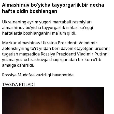
Almashinuv bo‘yicha tayyorgarlik bir necha
hafta oldin boshlangan
Ukrainaning ayrim yuqori martabali rasmiylari
almashinuv bo‘yicha tayyorgarlik ishlari so‘nggi
haftalarda boshlanganini ma’lum qildi.
Mazkur almashinuv Ukraina Prezidenti Volodimir
Zelenskiyning to‘rt yildan beri davom etayotgan urushni
tugatish maqsadida Rossiya Prezidenti Vladimir Putinni
yuzma-yuz uchrashuvga chaqirganidan bir kun o‘tib
amalga oshirildi.
Rossiya Mudofaa vazirligi bayonotida:
TAVSIYA ETILADI