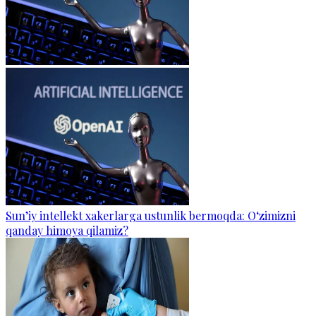
Sun’iy intellekt xakerlarga ustunlik bermoqda: O‘zimizni
qanday himoya qilamiz?