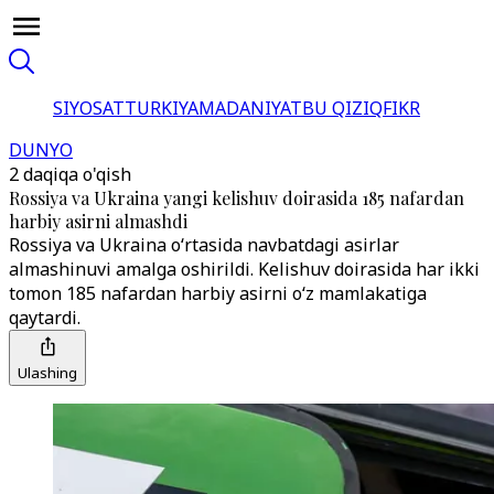
SIYOSAT
TURKIYA
MADANIYAT
BU QIZIQ
FIKR
DUNYO
2 daqiqa o'qish
Rossiya va Ukraina yangi kelishuv doirasida 185 nafardan
harbiy asirni almashdi
Rossiya va Ukraina o‘rtasida navbatdagi asirlar
almashinuvi amalga oshirildi. Kelishuv doirasida har ikki
tomon 185 nafardan harbiy asirni o‘z mamlakatiga
qaytardi.
Ulashing