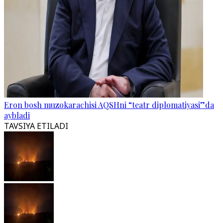
Eron bosh muzokarachisi AQSHni “teatr diplomatiyasi”da
aybladi
TAVSIYA ETILADI