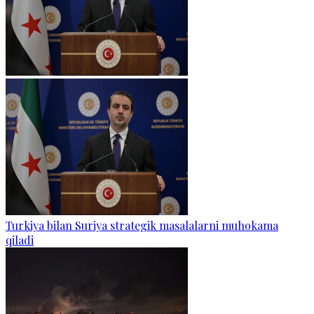
Turkiya bilan Suriya strategik masalalarni muhokama
qiladi