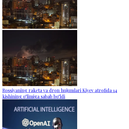
Rossiyaning raketa va dron hujumlari Kiyev atrofida 14
kishining o‘limiga sabab bo‘ldi