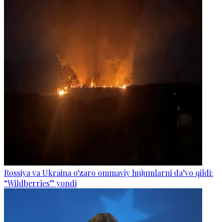
Rossiya va Ukraina o‘zaro ommaviy hujumlarni da’vo qildi:
“Wildberries” yondi