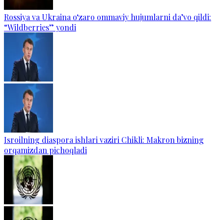
Rossiya va Ukraina o‘zaro ommaviy hujumlarni da’vo qildi:
“Wildberries” yondi
Isroilning diaspora ishlari vaziri Chikli: Makron bizning
orqamizdan pichoqladi