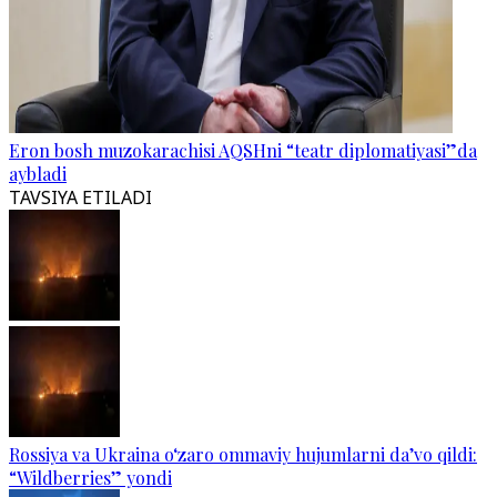
Eron bosh muzokarachisi AQSHni “teatr diplomatiyasi”da
aybladi
TAVSIYA ETILADI
Rossiya va Ukraina o‘zaro ommaviy hujumlarni da’vo qildi:
“Wildberries” yondi