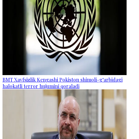
BMT Xavfsizlik Kengashi Pokiston shimoli-g‘arbidagi
halokatli terror hujumini qoraladi