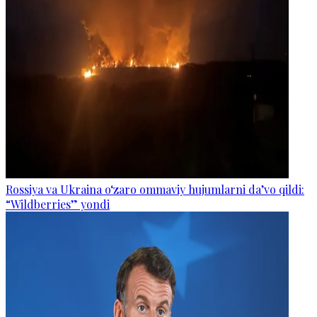
Rossiya va Ukraina o‘zaro ommaviy hujumlarni da’vo qildi:
“Wildberries” yondi