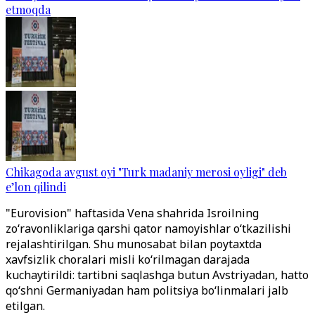
etmoqda
Chikagoda avgust oyi "Turk madaniy merosi oyligi" deb
e’lon qilindi
"Eurovision" haftasida Vena shahrida Isroilning
zo‘ravonliklariga qarshi qator namoyishlar o‘tkazilishi
rejalashtirilgan. Shu munosabat bilan poytaxtda
xavfsizlik choralari misli ko‘rilmagan darajada
kuchaytirildi: tartibni saqlashga butun Avstriyadan, hatto
qo‘shni Germaniyadan ham politsiya bo‘linmalari jalb
etilgan.