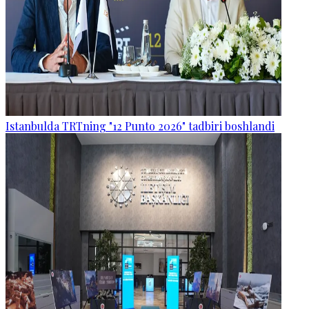
Istanbulda TRTning "12 Punto 2026" tadbiri boshlandi