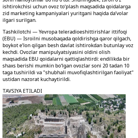
ishtirokchisi uchun ovoz to‘plash maqsadida qoidalarga
zid marketing kampaniyalari yuritgani haqida da’volar
ilgari surilgan.
Tashkilotchi — Yevropa teleradioeshittirishlar ittifoqi
(EBU) — Isroilni musobaqada qoldirishga qaror qilgach,
boykot e’lon qilgan besh davlat ishtirokdan butunlay voz
kechdi. Ovozlar manipulyatsiyasini oldini olish
maqsadida EBU qoidalarni qattiqlashtirdi: endilikda bir
shaxs berishi mumkin bo‘lgan ovozlar soni 20 tadan 10
taga tushirildi va "shubhali muvofiqlashtirilgan faoliyat"
ustidan nazorat kuchaytirildi.
TAVSIYA ETILADI