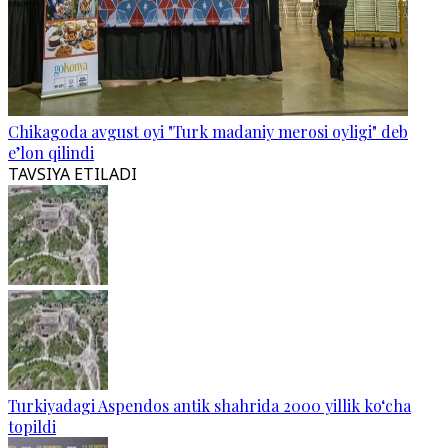
Chikagoda avgust oyi "Turk madaniy merosi oyligi" deb
e’lon qilindi
TAVSIYA ETILADI
Turkiyadagi Aspendos antik shahrida 2000 yillik ko‘cha
topildi