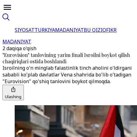
SIYOSAT
TURKIYA
MADANIYAT
BU QIZIQ
FIKR
MADANIYAT
2 daqiqa o'qish
"Eurovision" tanlovining yarim finali Isroilni boykot qilish
chaqiriqlari ostida boshlandi
Isroilning o'n minglab falastinlik tinch aholini o'ldirgani
sababli ko'plab davlatlar Vena shahrida bo'lib o'tadigan
"Eurovision" qo'shiq tanlovini boykot qilmoqda.
Ulashing