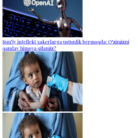
Sun’iy intellekt xakerlarga ustunlik bermoqda: O‘zimizni
qanday himoya qilamiz?