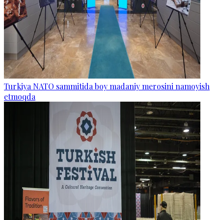
Turkiya NATO sammitida boy madaniy merosini namoyish
etmoqda