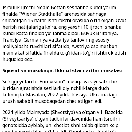
Isroillik ijrochi Noam Bettan seshanba kungi yarim
finalda "Wiener Stadthalle" arenasida sahnaga
chiqadigan 15 nafar ishtirokchi orasida o‘rin olgan. Ovoz
berish natijalariga ko‘ra, eng yaxshi 10 ijrochi shanba
kungi katta finalga yo‘llanma oladi. Buyuk Britaniya,
Fransiya, Germaniya va Italiya tanlovning asosiy
moliyalashtiruvchilari sifatida, Avstriya esa mezbon
mamlakat sifatida finalda to‘g‘ridan-to‘g‘ri ishtirok etish
huquqiga ega.
Siyosat va musobaqa: Ikki xil standartlar masalasi
So‘nggi yillarda "Eurovision" musiqa va siyosatni bir-
biridan ajratishda sezilarli qiyinchiliklarga duch
kelmoqda. Masalan, 2022-yilda Rossiya Ukrainadagi
urush sababli musobaqadan chetlatilgan edi.
2024-yilda Malmyoda (Shvetsiya) va o‘tgan yili Bazelda
(Shveytsariya) o‘tgan tadbirlar davomida ham Isroilni
genotsidda ayblab, uni chetlatishni talab qilgan ko‘p
sonli namoyishlar bo‘lib o‘tdi. Shuningdek, Isroil o‘z