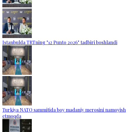
Istanbulda TRTning "12 Punto 2026" tadbiri boshlandi
Turkiya NATO sammitida boy madaniy merosini namoyish
etmoqda