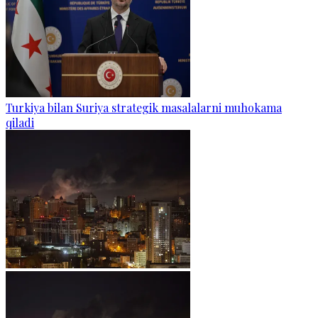
Turkiya bilan Suriya strategik masalalarni muhokama
qiladi