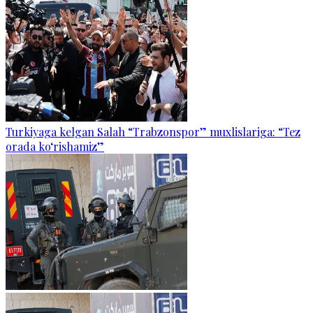
Turkiyaga kelgan Salah “Trabzonspor” muxlislariga: “Tez
orada ko‘rishamiz”