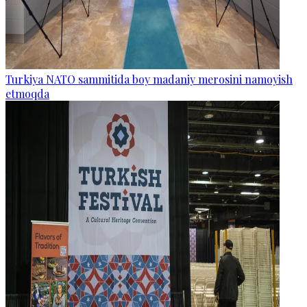
Turkiya NATO sammitida boy madaniy merosini namoyish
etmoqda