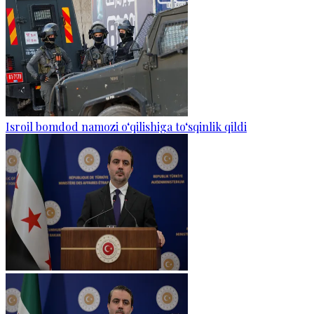
Isroil bomdod namozi o‘qilishiga to‘sqinlik qildi