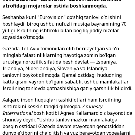
atrofidagi mojarolar ostida boshlanmoqda.
Seshanba kuni "Eurovision" qo‘shiq tanlovi o‘z ishini
boshlaydi, biroq ushbu nufuzli musiqa bayramining 70
yilligi Isroilning ishtiroki bilan bog‘liq jiddiy nizolar
soyasida o‘tmoqda.
G‘azoda Tel-Aviv tomonidan olib borilayotgan va o‘n
minglab falastinliklarning hayotiga zomin bo‘lgan
urushga norozilik sifatida besh davlat — Ispaniya,
Irlandiya, Niderlandiya, Sloveniya va Islandiya —
tanlovni boykot qilmoqda. Qamal ostidagi hududning
katta qismi vayron bo‘lgani sababli, ushbu mamlakatlar
Isroilning tanlovda qatnashishiga qat’iy qarshilik bildirdi.
Xalqaro inson huquqlari tashkilotlari ham Isroilning
ishtirokini keskin tanqid qilmoqda.
Amnesty
International
bosh kotibi Agnes Kallamard o‘z bayonotida
shunday deydi: "Ushbu tanlov mazkur mamlakatga
bosqin ostidagi G‘azoda davom etayotgan genotsiddan
dunyo e’tiborini chalg‘itish va yuz berayotgan voqealarni