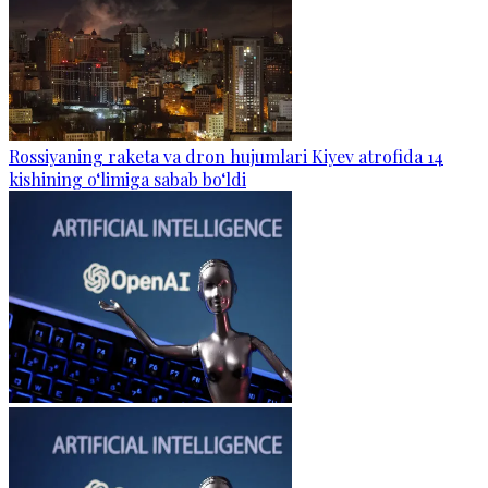
Rossiyaning raketa va dron hujumlari Kiyev atrofida 14
kishining o‘limiga sabab bo‘ldi