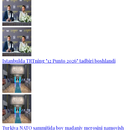
Istanbulda TRTning "12 Punto 2026" tadbiri boshlandi
Turkiya NATO sammitida boy madaniy merosini namoyish