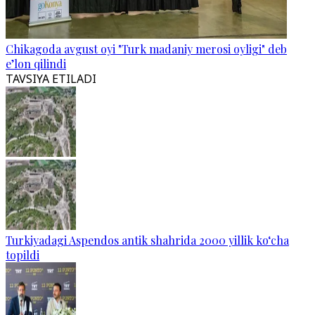
Chikagoda avgust oyi "Turk madaniy merosi oyligi" deb
e’lon qilindi
TAVSIYA ETILADI
Turkiyadagi Aspendos antik shahrida 2000 yillik ko‘cha
topildi