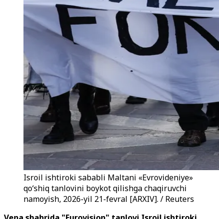
Isroil ishtiroki sababli Maltani «Evrovideniye»
qo‘shiq tanlovini boykot qilishga chaqiruvchi
namoyish, 2026-yil 21-fevral [ARXIV]. / Reuters
Vena shahrida "Eurovision" tanlovi Isroil ishtiroki