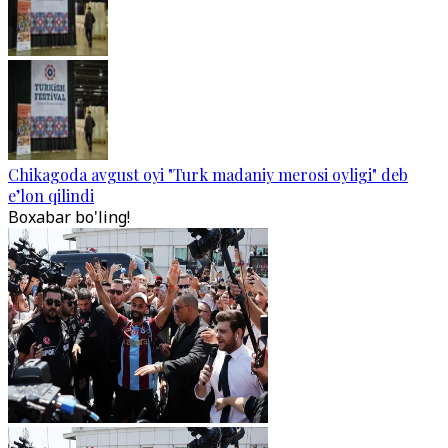
Chikagoda avgust oyi "Turk madaniy merosi oyligi" deb
e’lon qilindi
Boxabar bo'ling!