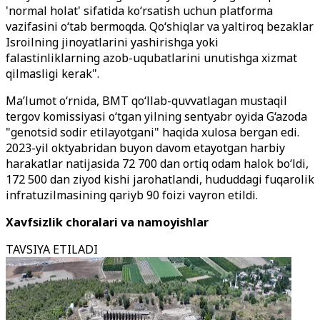
'normal holat' sifatida ko‘rsatish uchun platforma
vazifasini o‘tab bermoqda. Qo‘shiqlar va yaltiroq bezaklar
Isroilning jinoyatlarini yashirishga yoki
falastinliklarning azob-uqubatlarini unutishga xizmat
qilmasligi kerak".
Ma’lumot o‘rnida, BMT qo‘llab-quvvatlagan mustaqil
tergov komissiyasi o‘tgan yilning sentyabr oyida G‘azoda
"genotsid sodir etilayotgani" haqida xulosa bergan edi.
2023-yil oktyabridan buyon davom etayotgan harbiy
harakatlar natijasida 72 700 dan ortiq odam halok bo‘ldi,
172 500 dan ziyod kishi jarohatlandi, hududdagi fuqarolik
infratuzilmasining qariyb 90 foizi vayron etildi.
Xavfsizlik choralari va namoyishlar
TAVSIYA ETILADI