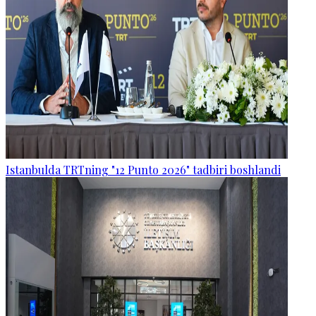
Istanbulda TRTning "12 Punto 2026" tadbiri boshlandi