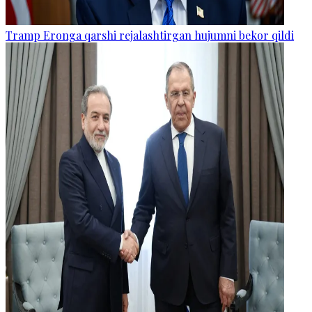
Tramp Eronga qarshi rejalashtirgan hujumni bekor qildi