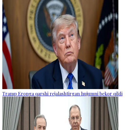
Tramp Eronga qarshi rejalashtirgan hujumni bekor qildi