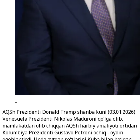
_
AQSh Prezidenti Donald Tramp shanba kuni (03.01.2026)
Venesuela Prezidenti Nikolas Maduroni qo‘lga olib,
mamlakatdan olib chiqqan AQSh harbiy amaliyoti ortidan
Kolumbiya Prezidenti Gustavo Petroni ochiq - oydin
ogohlantirdi. Unda aytgan so
‘zlarini Kuba bilan bo‘lgan