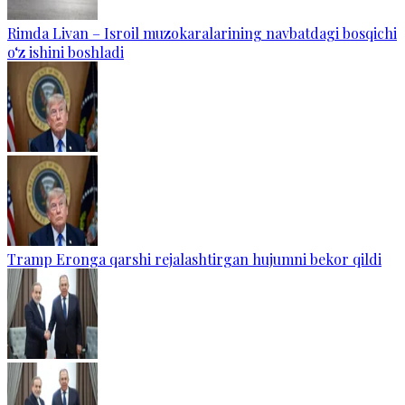
Rimda Livan – Isroil muzokaralarining navbatdagi bosqichi
o‘z ishini boshladi
Tramp Eronga qarshi rejalashtirgan hujumni bekor qildi