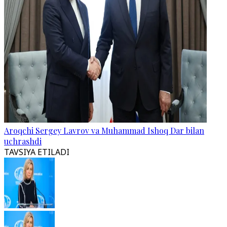
Aroqchi Sergey Lavrov va Muhammad Ishoq Dar bilan
uchrashdi
TAVSIYA ETILADI