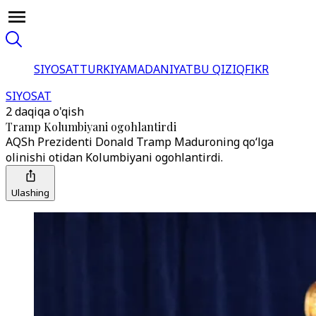
SIYOSAT
TURKIYA
MADANIYAT
BU QIZIQ
FIKR
SIYOSAT
2 daqiqa o'qish
Tramp Kolumbiyani ogohlantirdi
AQSh Prezidenti Donald Tramp Maduroning qo‘lga
olinishi otidan Kolumbiyani ogohlantirdi.
Ulashing