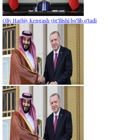
Oliy Harbiy Kengash yig‘ilishi bo‘lib o‘tadi