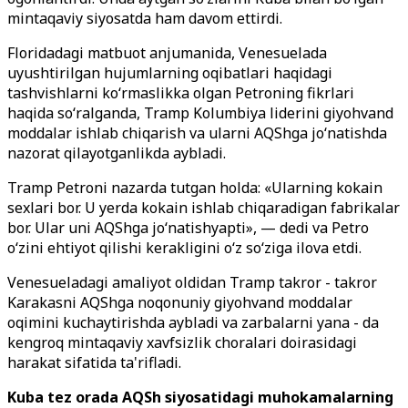
mintaqaviy siyosatda ham davom ettirdi.
Floridadagi matbuot anjumanida, Venesuelada
uyushtirilgan hujumlarning oqibatlari haqidagi
tashvishlarni ko
‘rmaslikka olgan
Petroning fikrlari
haqida so
‘
ralganda, Tramp Kolumbiya liderini giyohvand
moddalar ishlab chiqarish va ularni AQShga jo‘natishda
nazorat qilayotganlikda aybladi.
Tramp Petroni nazarda tutgan holda: «Ularning kokain
sexlari bor. U yerda kokain ishlab chiqaradigan fabrikalar
bor. Ular uni AQShga jo‘natishyapti», — dedi va Petro
o‘zini ehtiyot qilishi kerakligini o
‘z so‘ziga ilova etdi.
Venesueladagi amaliyot oldidan Tramp takror - takror
Karakasni AQShga noqonuniy giyohvand moddalar
oqimini kuchaytirishda aybladi va zarbalarni yana - da
kengroq mintaqaviy xavfsizlik choralari doirasidagi
harakat sifatida ta'rifladi.
Kuba tez orada AQSh siyosatidagi muhokamalarning