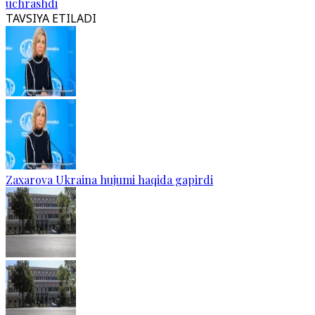
uchrashdi
TAVSIYA ETILADI
Zaxarova Ukraina hujumi haqida gapirdi