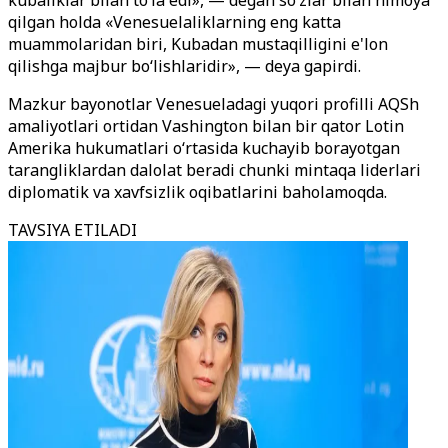
kubaliklar bilan to‘la edi», — degan so
ʻzlar bilan himoya
qilgan holda
«Venesuelaliklarning eng katta
muammolaridan biri, Kubadan mustaqilligini e'lon
qilishga majbur bo
ʻlishlaridir
», — deya gapirdi.
Mazkur bayonotlar Venesueladagi yuqori profilli AQSh
amaliyotlari ortidan Vashington bilan bir qator Lotin
Amerika hukumatlari o‘rtasida kuchayib borayotgan
tarangliklardan dalolat beradi chunki mintaqa liderlari
diplomatik va xavfsizlik oqibatlarini baholamoqda.
TAVSIYA ETILADI