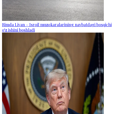
Rimda Livan – Isroil muzokaralarining navbatdagi bosqichi
o‘z ishini boshladi