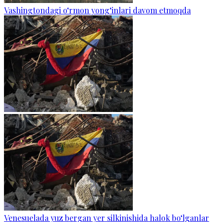
Vashingtondagi o‘rmon yong‘inlari davom etmoqda
Venesuelada yuz bergan yer silkinishida halok bo‘lganlar