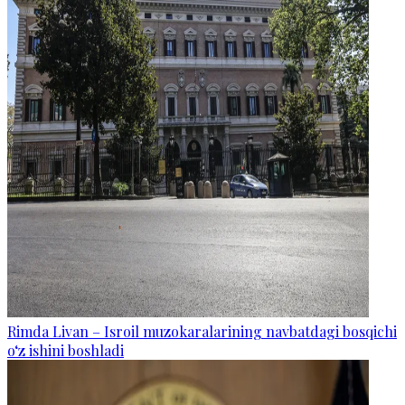
Rimda Livan – Isroil muzokaralarining navbatdagi bosqichi
o‘z ishini boshladi