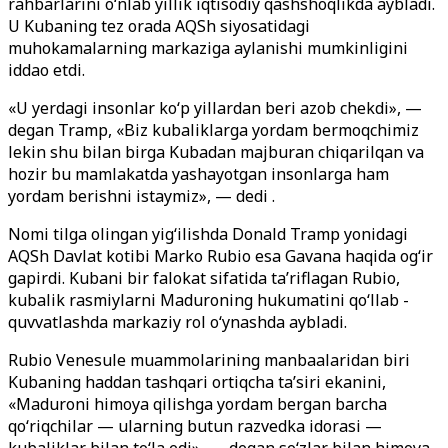
rahbarlarini o‘nlab yillik iqtisodiy qashshoqlikda aybladi.
U Kubaning tez orada AQSh siyosatidagi
muhokamalarning markaziga aylanishi mumkinligini
iddao etdi.
«U yerdagi insonlar ko‘p yillardan beri azob chekdi», —
degan Tramp, «Biz kubaliklarga yordam bermoqchimiz
lekin shu bilan birga Kubadan majburan chiqarilqan va
hozir bu mamlakatda yashayotgan insonlarga ham
yordam berishni istaymiz», — dedi .
Nomi tilga olingan yig
ʻilishda
Donald Tramp yonidagi
AQSh Davlat kotibi Marko Rubio esa Gavana haqida og
ʻir
gapirdi. Kubani bir falokat sifatida ta’riflagan Rubio,
kubalik rasmiylarni
Maduroning hukumatini qo‘llab -
quvvatlashda markaziy rol o
ʻ
ynashda aybladi.
Rubio Venesule muammolarining manbaalaridan biri
Kubaning haddan tashqari ortiqcha ta’siri ekanini,
«Maduroni himoya qilishga yordam bergan barcha
qo‘riqchilar — ularning butun razvedka idorasi —