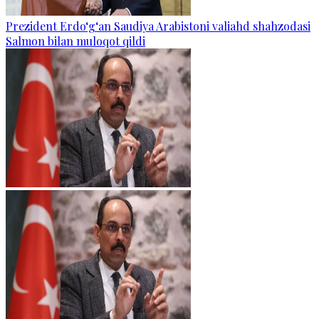
Prezident Erdo‘g‘an Saudiya Arabistoni valiahd shahzodasi
Salmon bilan muloqot qildi