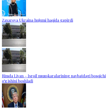
Zaxarova Ukraina hujumi haqida gapirdi
Rimda Livan – Isroil muzokaralarining navbatdagi bosqichi
o‘z ishini boshladi