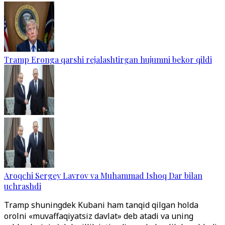
Tramp Eronga qarshi rejalashtirgan hujumni bekor qildi
Aroqchi Sergey Lavrov va Muhammad Ishoq Dar bilan
uchrashdi
Tramp shuningdek Kubani ham tanqid qilgan holda
orolni «muvaffaqiyatsiz davlat» deb atadi va uning