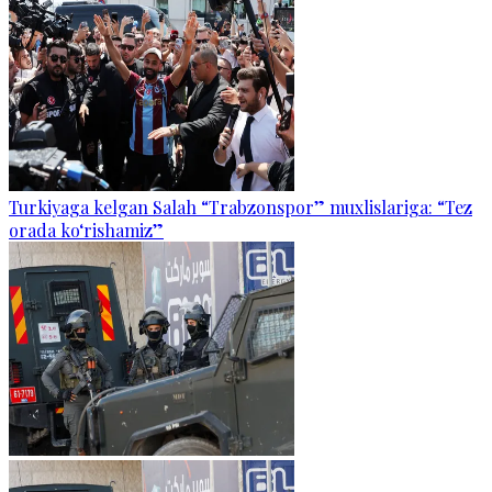
Turkiyaga kelgan Salah “Trabzonspor” muxlislariga: “Tez
orada ko‘rishamiz”