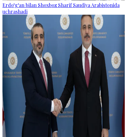
Erdo‘g‘an bilan Shoxboz Sharif Saudiya Arabistonida
uchrashadi