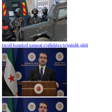
Isroil bomdod namozi o‘qilishiga to‘sqinlik qildi