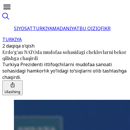
SIYOSAT
TURKIYA
MADANIYAT
BU QIZIQ
FIKR
TURKIYA
2 daqiqa o'qish
Erdo'g'an NATOda mudofaa sohasidagi cheklovlarni bekor
qilishga chaqirdi
Turkiya Prezidenti ittifoqchilarni mudofaa sanoati
sohasidagi hamkorlik yo‘lidagi to‘siqlarni olib tashlashga
chaqirdi.
Ulashing