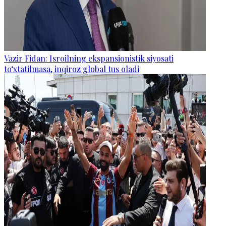
Vazir Fidan: Isroilning ekspansionistik siyosati
to‘xtatilmasa, inqiroz global tus oladi