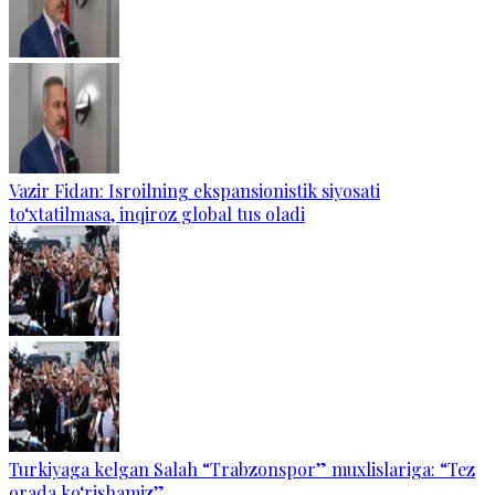
Vazir Fidan: Isroilning ekspansionistik siyosati
to‘xtatilmasa, inqiroz global tus oladi
Turkiyaga kelgan Salah “Trabzonspor” muxlislariga: “Tez
orada ko‘rishamiz”