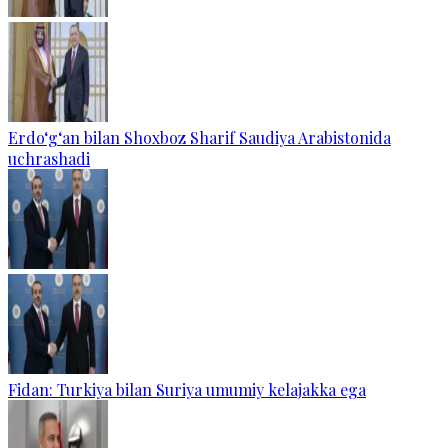
Erdo‘g‘an bilan Shoxboz Sharif Saudiya Arabistonida
uchrashadi
Fidan: Turkiya bilan Suriya umumiy kelajakka ega