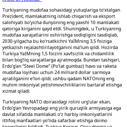
Turkiyaning mudofaa sohasidagi yutuqlariga to‘xtalgan
Prezident, mamlakatning ishlab chiqarish va eksport
salohiyati bo‘yicha dunyoning eng yaxshi 10 mamlakati
qatoriga kirganini qayd etdi. Shuningdek, u Turkiyaning
mudofaa xarajatlarini oshirishga sodiqligini tasdiqlab,
2030-yilgacha bu ko‘rsatkichni YaIMning 3,5 foiziga
yetkazish rejalashtirilayotganini ma’lum qildi. Hozirda
Turkiya YaIMning 1,5 foizini xavfsizlik va chidamlilik
bilan bog‘liq xarajatlarga ajratmoqda. Bundan tashqari,
Erdo’g‘an “Steel Dome” (Po‘lat gumbaz) havo va raketa
mudofaa loyihasi uchun 24 milliard dollar sarmoya
ajratilganini e’lon qildi; ushbu qadam NATOning eng
muhim imkoniyat yetishmovchiliklarini bartaraf etishga
xizmat qiladi.
Turkiyaning NATO doirasidagi rolini urg‘ular ekan,
Erdo’g‘an Yevropadagi eng yirik quruqlik armiyasiga ega
davlat sifatida mamlakati o‘z harbiy imkoniyatlarini
ittifoq manfaatlari yo‘lida safarbar etishga doimo
tayyorligini bildirdi. Turkiya Kosovo, Qora dengiz va