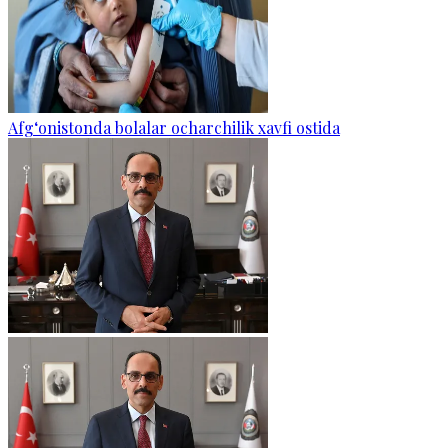
Afg‘onistonda bolalar ocharchilik xavfi ostida