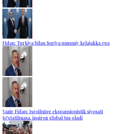
Fidan: Turkiya bilan Suriya umumiy kelajakka ega
Vazir Fidan: Isroilning ekspansionistik siyosati
to‘xtatilmasa, inqiroz global tus oladi