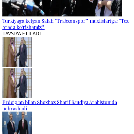
Turkiyaga kelgan Salah “Trabzonspor” muxlislariga: “Tez
orada ko‘rishamiz”
TAVSIYA ETILADI
Erdo‘g‘an bilan Shoxboz Sharif Saudiya Arabistonida
uchrashadi