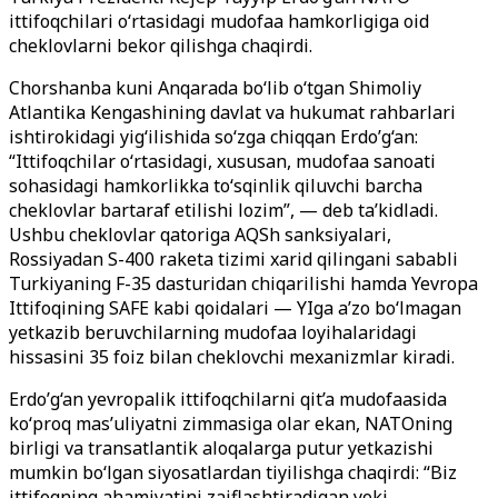
ittifoqchilari o‘rtasidagi mudofaa hamkorligiga oid
cheklovlarni bekor qilishga chaqirdi.
Chorshanba kuni Anqarada bo‘lib o‘tgan Shimoliy
Atlantika Kengashining davlat va hukumat rahbarlari
ishtirokidagi yig‘ilishida so‘zga chiqqan Erdo’g‘an:
“Ittifoqchilar o‘rtasidagi, xususan, mudofaa sanoati
sohasidagi hamkorlikka to‘sqinlik qiluvchi barcha
cheklovlar bartaraf etilishi lozim”, — deb ta’kidladi.
Ushbu cheklovlar qatoriga AQSh sanksiyalari,
Rossiyadan S-400 raketa tizimi xarid qilingani sababli
Turkiyaning F-35 dasturidan chiqarilishi hamda Yevropa
Ittifoqining SAFE kabi qoidalari — YIga a’zo bo‘lmagan
yetkazib beruvchilarning mudofaa loyihalaridagi
hissasini 35 foiz bilan cheklovchi mexanizmlar kiradi.
Erdo’g‘an yevropalik ittifoqchilarni qit’a mudofaasida
ko‘proq mas’uliyatni zimmasiga olar ekan, NATOning
birligi va transatlantik aloqalarga putur yetkazishi
mumkin bo‘lgan siyosatlardan tiyilishga chaqirdi: “Biz
ittifoqning ahamiyatini zaiflashtiradigan yoki