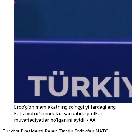
Erdoʻgʻon mamlakatning soʻnggi yillardagi eng
katta yutugʻi mudofaa sanoatidagi ulkan
muvaffaqiyatlar boʻlganini aytdi. / AA
Turkiya Prezidenti Rejep Tayyip Erdo’g‘an NATO