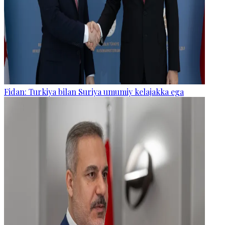
Fidan: Turkiya bilan Suriya umumiy kelajakka ega