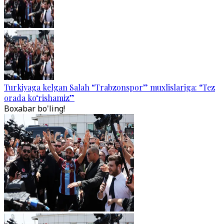
Turkiyaga kelgan Salah “Trabzonspor” muxlislariga: “Tez
orada ko‘rishamiz”
Boxabar bo'ling!