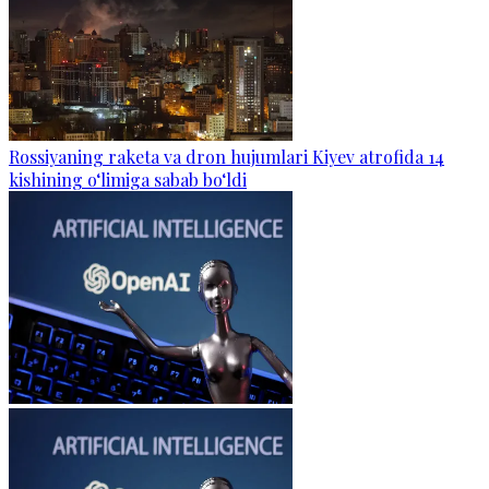
Rossiyaning raketa va dron hujumlari Kiyev atrofida 14
kishining o‘limiga sabab bo‘ldi