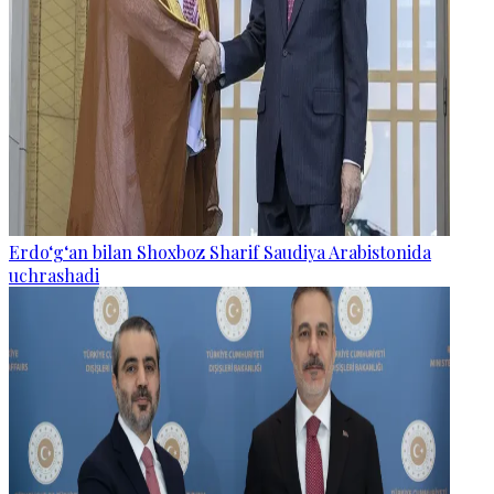
Erdo‘g‘an bilan Shoxboz Sharif Saudiya Arabistonida
uchrashadi