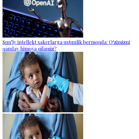
Sun’iy intellekt xakerlarga ustunlik bermoqda: O‘zimizni
qanday himoya qilamiz?