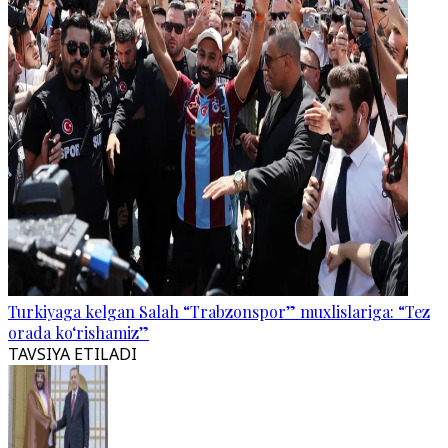
Turkiyaga kelgan Salah “Trabzonspor” muxlislariga: “Tez
orada ko‘rishamiz”
TAVSIYA ETILADI