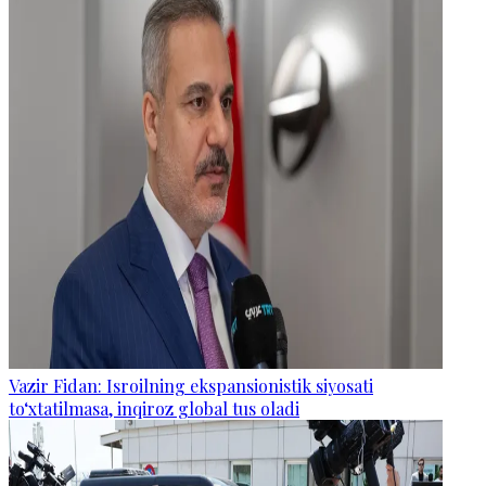
Vazir Fidan: Isroilning ekspansionistik siyosati
to‘xtatilmasa, inqiroz global tus oladi