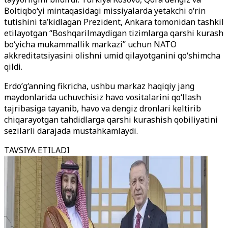
Boltiqbo‘yi mintaqasidagi missiyalarda yetakchi o‘rin
tutishini ta’kidlagan Prezident, Ankara tomonidan tashkil
etilayotgan “Boshqarilmaydigan tizimlarga qarshi kurash
bo‘yicha mukammallik markazi” uchun NATO
akkreditatsiyasini olishni umid qilayotganini qo‘shimcha
qildi.
Erdo’g‘anning fikricha, ushbu markaz haqiqiy jang
maydonlarida uchuvchisiz havo vositalarini qo‘llash
tajribasiga tayanib, havo va dengiz dronlari keltirib
chiqarayotgan tahdidlarga qarshi kurashish qobiliyatini
sezilarli darajada mustahkamlaydi.
TAVSIYA ETILADI