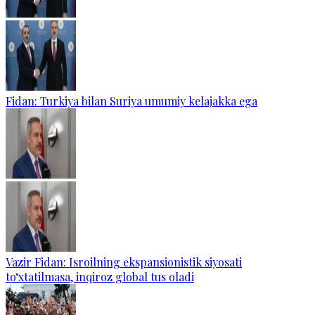
Fidan: Turkiya bilan Suriya umumiy kelajakka ega
Vazir Fidan: Isroilning ekspansionistik siyosati
to‘xtatilmasa, inqiroz global tus oladi