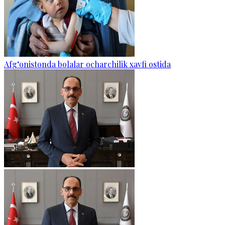
Afg‘onistonda bolalar ocharchilik xavfi ostida