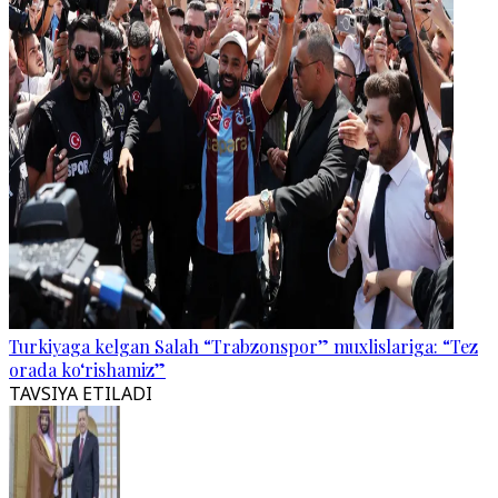
Turkiyaga kelgan Salah “Trabzonspor” muxlislariga: “Tez
orada ko‘rishamiz”
TAVSIYA ETILADI