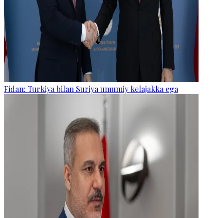
Fidan: Turkiya bilan Suriya umumiy kelajakka ega