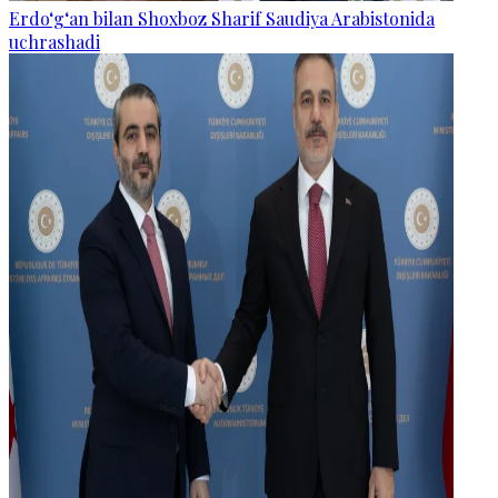
Erdo‘g‘an bilan Shoxboz Sharif Saudiya Arabistonida
uchrashadi