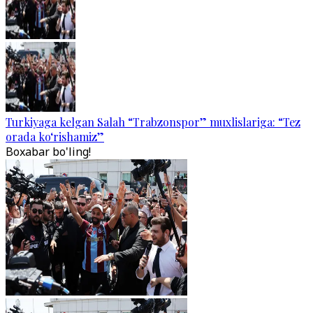
Turkiyaga kelgan Salah “Trabzonspor” muxlislariga: “Tez
orada ko‘rishamiz”
Boxabar bo'ling!