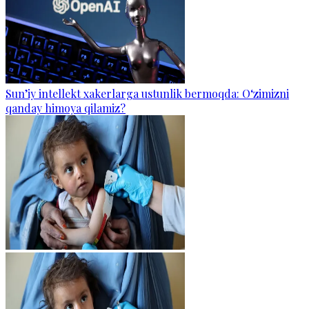
Sun’iy intellekt xakerlarga ustunlik bermoqda: O‘zimizni
qanday himoya qilamiz?