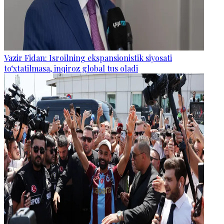
Vazir Fidan: Isroilning ekspansionistik siyosati
to‘xtatilmasa, inqiroz global tus oladi