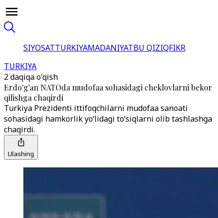
SIYOSAT
TURKIYA
MADANIYAT
BU QIZIQ
FIKR
TURKIYA
2 daqiqa o'qish
Erdo'g'an NATOda mudofaa sohasidagi cheklovlarni bekor
qilishga chaqirdi
Turkiya Prezidenti ittifoqchilarni mudofaa sanoati
sohasidagi hamkorlik yo‘lidagi to‘siqlarni olib tashlashga
chaqirdi.
Ulashing