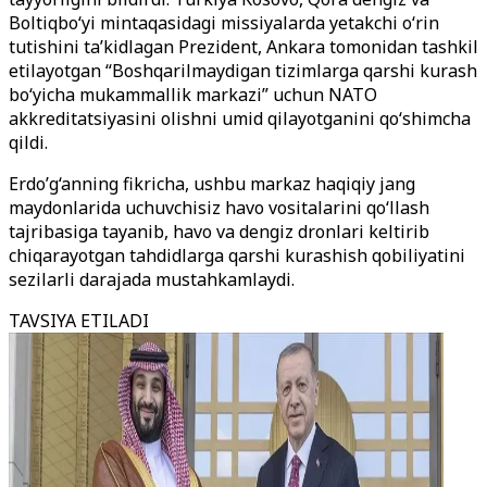
Boltiqbo‘yi mintaqasidagi missiyalarda yetakchi o‘rin
tutishini ta’kidlagan Prezident, Ankara tomonidan tashkil
etilayotgan “Boshqarilmaydigan tizimlarga qarshi kurash
bo‘yicha mukammallik markazi” uchun NATO
akkreditatsiyasini olishni umid qilayotganini qo‘shimcha
qildi.
Erdo’g‘anning fikricha, ushbu markaz haqiqiy jang
maydonlarida uchuvchisiz havo vositalarini qo‘llash
tajribasiga tayanib, havo va dengiz dronlari keltirib
chiqarayotgan tahdidlarga qarshi kurashish qobiliyatini
sezilarli darajada mustahkamlaydi.
TAVSIYA ETILADI