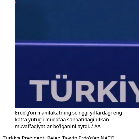
Erdoʻgʻon mamlakatning soʻnggi yillardagi eng
katta yutugʻi mudofaa sanoatidagi ulkan
muvaffaqiyatlar boʻlganini aytdi. / AA
Turkiya Prezidenti Rejep Tayyip Erdo’g‘an NATO