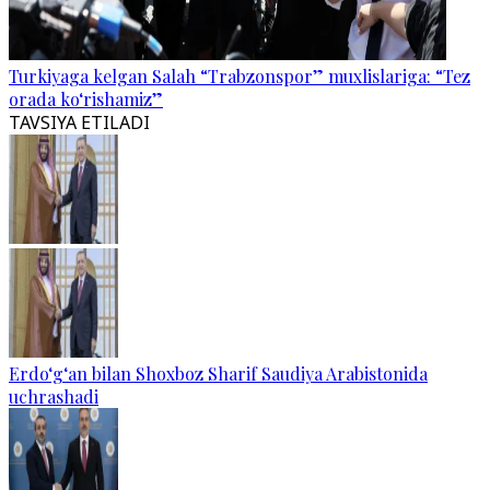
Turkiyaga kelgan Salah “Trabzonspor” muxlislariga: “Tez
orada ko‘rishamiz”
TAVSIYA ETILADI
Erdo‘g‘an bilan Shoxboz Sharif Saudiya Arabistonida
uchrashadi