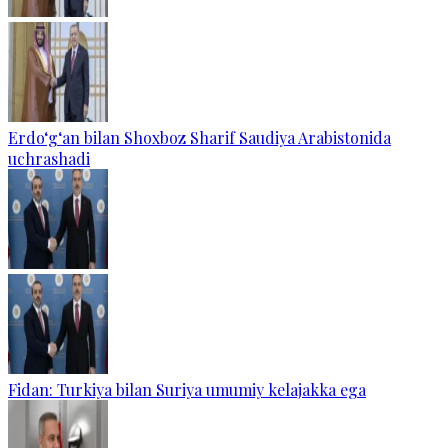
Erdo‘g‘an bilan Shoxboz Sharif Saudiya Arabistonida
uchrashadi
Fidan: Turkiya bilan Suriya umumiy kelajakka ega