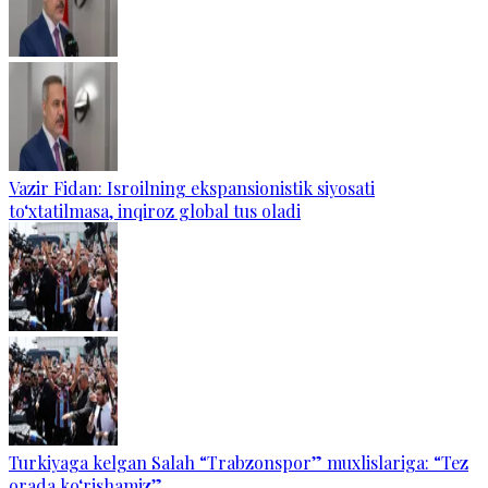
Vazir Fidan: Isroilning ekspansionistik siyosati
to‘xtatilmasa, inqiroz global tus oladi
Turkiyaga kelgan Salah “Trabzonspor” muxlislariga: “Tez
orada ko‘rishamiz”