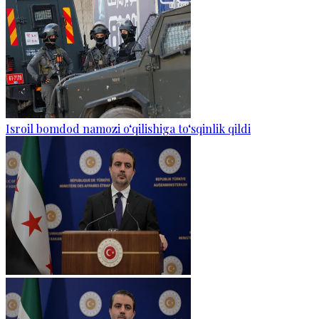
Isroil bomdod namozi o‘qilishiga to‘sqinlik qildi