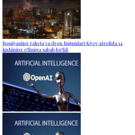
Rossiyaning raketa va dron hujumlari Kiyev atrofida 14
kishining o‘limiga sabab bo‘ldi