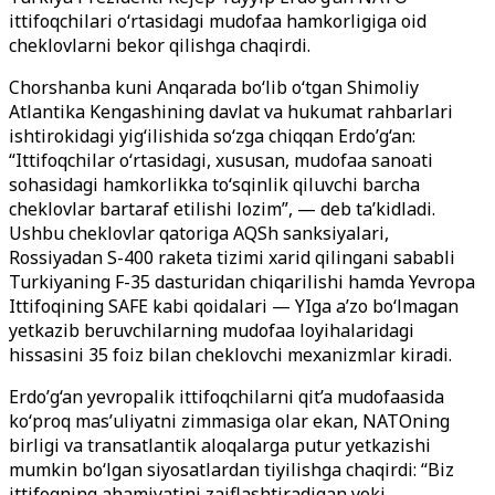
ittifoqchilari o‘rtasidagi mudofaa hamkorligiga oid
cheklovlarni bekor qilishga chaqirdi.
Chorshanba kuni Anqarada bo‘lib o‘tgan Shimoliy
Atlantika Kengashining davlat va hukumat rahbarlari
ishtirokidagi yig‘ilishida so‘zga chiqqan Erdo’g‘an:
“Ittifoqchilar o‘rtasidagi, xususan, mudofaa sanoati
sohasidagi hamkorlikka to‘sqinlik qiluvchi barcha
cheklovlar bartaraf etilishi lozim”, — deb ta’kidladi.
Ushbu cheklovlar qatoriga AQSh sanksiyalari,
Rossiyadan S-400 raketa tizimi xarid qilingani sababli
Turkiyaning F-35 dasturidan chiqarilishi hamda Yevropa
Ittifoqining SAFE kabi qoidalari — YIga a’zo bo‘lmagan
yetkazib beruvchilarning mudofaa loyihalaridagi
hissasini 35 foiz bilan cheklovchi mexanizmlar kiradi.
Erdo’g‘an yevropalik ittifoqchilarni qit’a mudofaasida
ko‘proq mas’uliyatni zimmasiga olar ekan, NATOning
birligi va transatlantik aloqalarga putur yetkazishi
mumkin bo‘lgan siyosatlardan tiyilishga chaqirdi: “Biz
ittifoqning ahamiyatini zaiflashtiradigan yoki