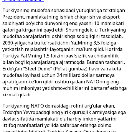
Turkiyaning mudofaa sohasidagi yutuqlariga to‘xtalgan
Prezident, mamlakatning ishlab chiqarish va eksport
salohiyati bo‘yicha dunyoning eng yaxshi 10 mamlakati
qatoriga kirganini qayd etdi. Shuningdek, u Turkiyaning
mudofaa xarajatlarini oshirishga sodiqligini tasdiqlab,
2030-yilgacha bu ko‘rsatkichni YaIMning 3,5 foiziga
yetkazish rejalashtirilayotganini ma’lum qildi. Hozirda
Turkiya YaIMning 1,5 foizini xavfsizlik va chidamlilik
bilan bog‘liq xarajatlarga ajratmoqda. Bundan tashqari,
Erdo’g‘an “Steel Dome” (Po‘lat gumbaz) havo va raketa
mudofaa loyihasi uchun 24 milliard dollar sarmoya
ajratilganini e’lon qildi; ushbu qadam NATOning eng
muhim imkoniyat yetishmovchiliklarini bartaraf etishga
xizmat qiladi.
Turkiyaning NATO doirasidagi rolini urg‘ular ekan,
Erdo’g‘an Yevropadagi eng yirik quruqlik armiyasiga ega
davlat sifatida mamlakati o‘z harbiy imkoniyatlarini
ittifoq manfaatlari yo‘lida safarbar etishga doimo
tayyorligini bildirdi. Turkiya Kosovo, Qora dengiz va