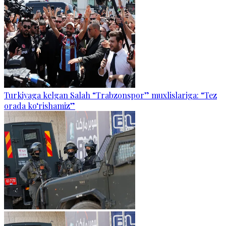
Turkiyaga kelgan Salah “Trabzonspor” muxlislariga: “Tez
orada ko‘rishamiz”