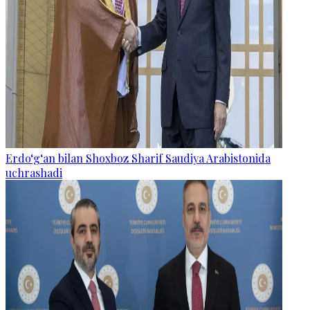
Erdo‘g‘an bilan Shoxboz Sharif Saudiya Arabistonida
uchrashadi