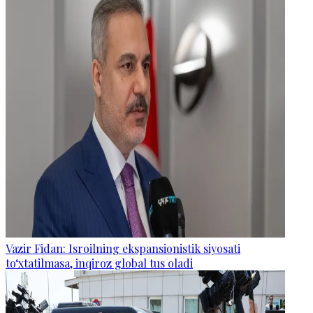
Vazir Fidan: Isroilning ekspansionistik siyosati
to‘xtatilmasa, inqiroz global tus oladi