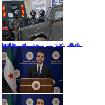
Isroil bomdod namozi o‘qilishiga to‘sqinlik qildi