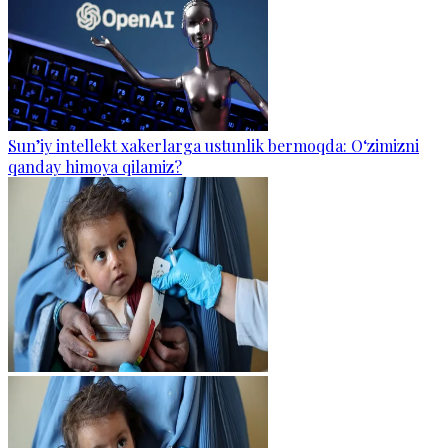
Sun’iy intellekt xakerlarga ustunlik bermoqda: O‘zimizni
qanday himoya qilamiz?