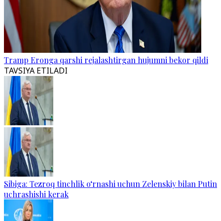
Tramp Eronga qarshi rejalashtirgan hujumni bekor qildi
TAVSIYA ETILADI
Sibiga: Tezroq tinchlik o‘rnashi uchun Zelenskiy bilan Putin
uchrashishi kerak