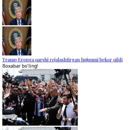
Tramp Eronga qarshi rejalashtirgan hujumni bekor qildi
Boxabar bo'ling!