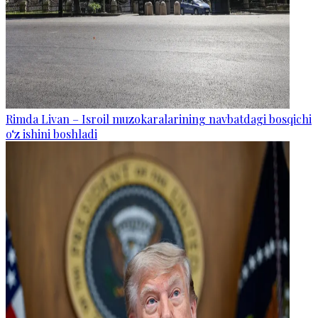
Rimda Livan – Isroil muzokaralarining navbatdagi bosqichi
o‘z ishini boshladi