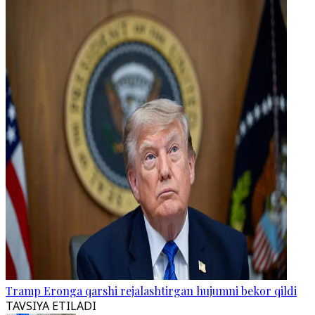
Tramp Eronga qarshi rejalashtirgan hujumni bekor qildi
TAVSIYA ETILADI