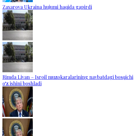
Zaxarova Ukraina hujumi haqida gapirdi
Rimda Livan – Isroil muzokaralarining navbatdagi bosqichi
o‘z ishini boshladi