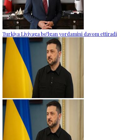
Turkiya Liviyaga bo‘lgan yordamini davom ettiradi