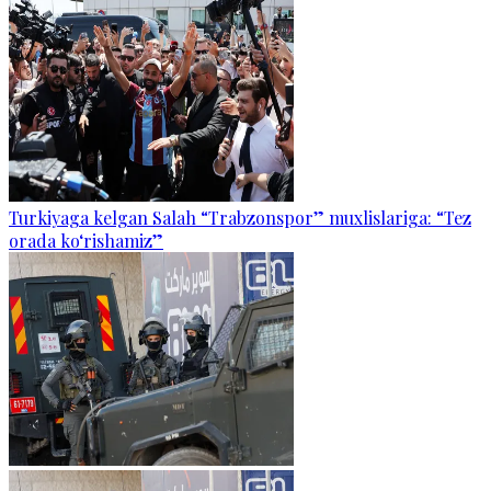
Turkiyaga kelgan Salah “Trabzonspor” muxlislariga: “Tez
orada ko‘rishamiz”