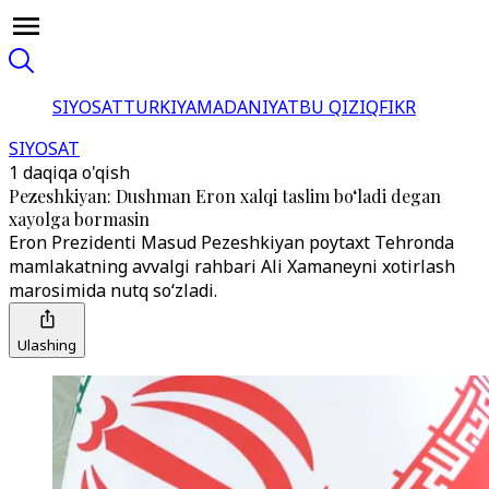
SIYOSAT
TURKIYA
MADANIYAT
BU QIZIQ
FIKR
SIYOSAT
1 daqiqa o'qish
Pezeshkiyan: Dushman Eron xalqi taslim bo‘ladi degan
xayolga bormasin
Eron Prezidenti Masud Pezeshkiyan poytaxt Tehronda
mamlakatning avvalgi rahbari Ali Xamaneyni xotirlash
marosimida nutq so‘zladi.
Ulashing