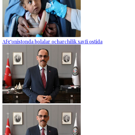
Afg‘onistonda bolalar ocharchilik xavfi ostida