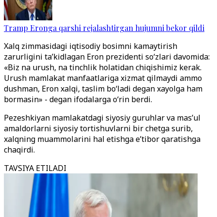
Tramp Eronga qarshi rejalashtirgan hujumni bekor qildi
Xalq zimmasidagi iqtisodiy bosimni kamaytirish
zarurligini ta’kidlagan Eron prezidenti so‘zlari davomida:
«Biz na urush, na tinchlik holatidan chiqishimiz kerak.
Urush mamlakat manfaatlariga xizmat qilmaydi ammo
dushman, Eron xalqi, taslim bo‘ladi degan xayolga ham
bormasin» - degan ifodalarga o‘rin berdi.
Pezeshkiyan mamlakatdagi siyosiy guruhlar va mas’ul
amaldorlarni siyosiy tortishuvlarni bir chetga surib,
xalqning muammolarini hal etishga e’tibor qaratishga
chaqirdi.
TAVSIYA ETILADI