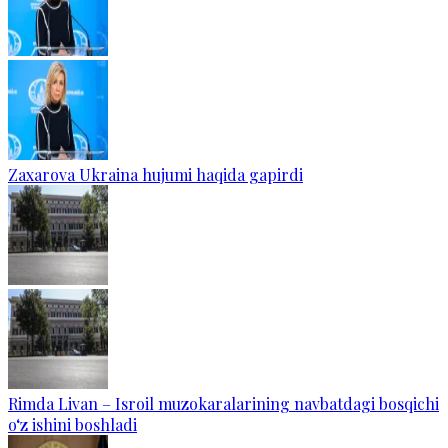
Zaxarova Ukraina hujumi haqida gapirdi
Rimda Livan – Isroil muzokaralarining navbatdagi bosqichi
o‘z ishini boshladi