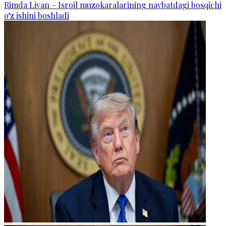
Rimda Livan – Isroil muzokaralarining navbatdagi bosqichi
o‘z ishini boshladi