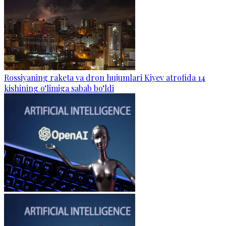
Rossiyaning raketa va dron hujumlari Kiyev atrofida 14
kishining o‘limiga sabab bo‘ldi