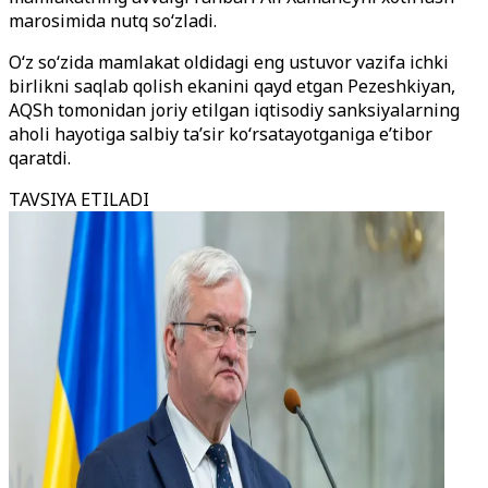
marosimida nutq so‘zladi.
O‘z so‘zida mamlakat oldidagi eng ustuvor vazifa ichki
birlikni saqlab qolish ekanini qayd etgan Pezeshkiyan,
AQSh tomonidan joriy etilgan iqtisodiy sanksiyalarning
aholi hayotiga salbiy ta’sir ko‘rsatayotganiga e’tibor
qaratdi.
TAVSIYA ETILADI