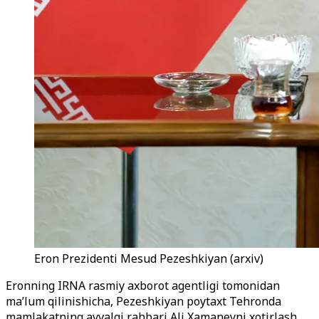
Eron Prezidenti Mesud Pezeshkiyan (arxiv)
Eronning IRNA rasmiy axborot agentligi tomonidan
ma’lum qilinishicha, Pezeshkiyan poytaxt Tehronda
mamlakatning avvalgi rahbari Ali Xamaneyni xotirlash