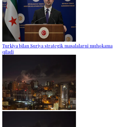
Turkiya bilan Suriya strategik masalalarni muhokama
qiladi