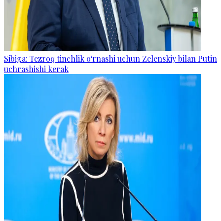
Sibiga: Tezroq tinchlik o‘rnashi uchun Zelenskiy bilan Putin
uchrashishi kerak