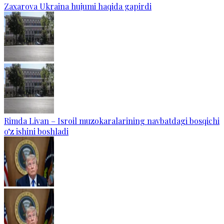
Zaxarova Ukraina hujumi haqida gapirdi
Rimda Livan – Isroil muzokaralarining navbatdagi bosqichi
o‘z ishini boshladi