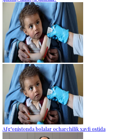
Afg‘onistonda bolalar ocharchilik xavfi ostida