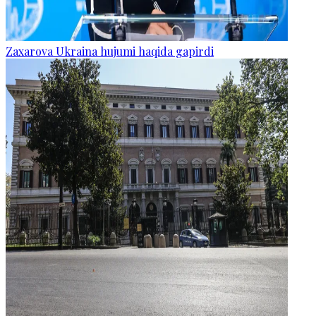
Zaxarova Ukraina hujumi haqida gapirdi