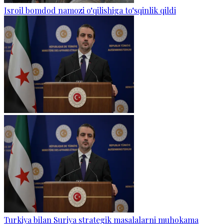
Isroil bomdod namozi o‘qilishiga to‘sqinlik qildi
Turkiya bilan Suriya strategik masalalarni muhokama