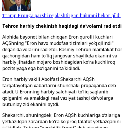
Tramp Eronga qarshi rejalashtirgan hujumni bekor qildi
Tehron harbiy chekinish haqidagi da’volarni rad etdi
Alohida bayonot bilan chiqqan Eron qurolli kuchlari
AQShning "Eron havo mudofaa tizimlari yo‘q qilindi"
degan da’volarini rad etdi. Rasmiy Tehron mamlakat har
qachongidan ham to‘liq jangovar shaylikda ekanini va
harbiy jihatdan mojaro boshidagidan ko‘ra kuchliroq
pozitsiyaga ega bo‘lganini ta’kidladi.
Eron harbiy vakili Abolfazl Shekarchi AQSh
tarqatayotgan xabarlarni shunchaki propaganda deb
atadi. U Eronning harbiy salohiyati to‘liq saqlanib
qolganini va amaldagi real vaziyat tashqi da’volarga
butunlay zid ekanini aytdi.
Shekarchi, shuningdek, Eron AQSh kuchlariga o‘zlariga
yetkazilgan zarardan ko‘ra ko‘proq talafot yetkazganini
ta’kidlab, Tehron "qarshilik fronti" deb ataydigan