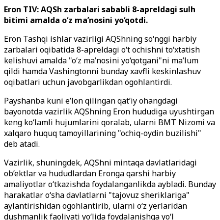
Eron TIV: AQSh zarbalari sababli 8-apreldagi sulh
bitimi amalda o‘z ma’nosini yo‘qotdi.
Eron Tashqi ishlar vazirligi AQShning so‘nggi harbiy
zarbalari oqibatida 8-apreldagi o‘t ochishni to‘xtatish
kelishuvi amalda "o‘z ma’nosini yo‘qotgani"ni ma’lum
qildi hamda Vashingtonni bunday xavfli keskinlashuv
oqibatlari uchun javobgarlikdan ogohlantirdi.
Payshanba kuni e’lon qilingan qat’iy ohangdagi
bayonotda vazirlik AQShning Eron hududiga uyushtirgan
keng ko‘lamli hujumlarini qoralab, ularni BMT Nizomi va
xalqaro huquq tamoyillarining "ochiq-oydin buzilishi"
deb atadi.
Vazirlik, shuningdek, AQShni mintaqa davlatlaridagi
ob’ektlar va hududlardan Eronga qarshi harbiy
amaliyotlar o‘tkazishda foydalanganlikda aybladi. Bunday
harakatlar o‘sha davlatlarni "tajovuz sheriklariga"
aylantirishidan ogohlantirib, ularni o‘z yerlaridan
dushmanlik faoliyati yo‘lida foydalanishga yo‘l