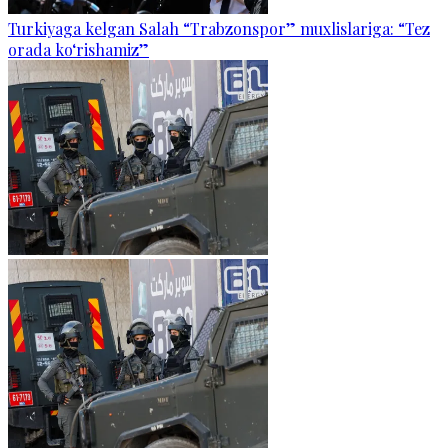
Turkiyaga kelgan Salah “Trabzonspor” muxlislariga: “Tez
orada ko‘rishamiz”