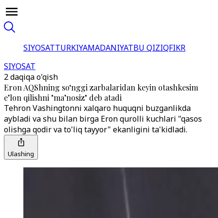
SIYOSAT
TURKIYA
MADANIYAT
BU QIZIQ
FIKR
SIYOSAT
2 daqiqa o'qish
Eron AQShning soʻnggi zarbalaridan keyin otashkesim
eʼlon qilishni "maʼnosiz" deb atadi
Tehron Vashingtonni xalqaro huquqni buzganlikda
aybladi va shu bilan birga Eron qurolli kuchlari "qasos
olishga qodir va to'liq tayyor" ekanligini ta'kidladi.
Ulashing