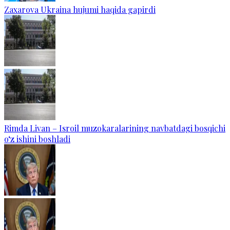
Zaxarova Ukraina hujumi haqida gapirdi
Rimda Livan – Isroil muzokaralarining navbatdagi bosqichi
o‘z ishini boshladi