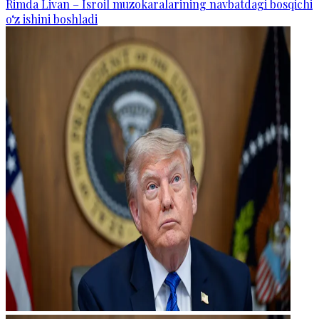
Rimda Livan – Isroil muzokaralarining navbatdagi bosqichi
o‘z ishini boshladi