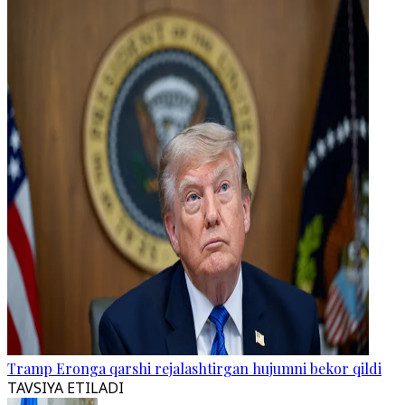
Tramp Eronga qarshi rejalashtirgan hujumni bekor qildi
TAVSIYA ETILADI