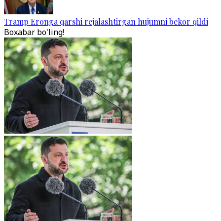
Tramp Eronga qarshi rejalashtirgan hujumni bekor qildi
Boxabar bo'ling!