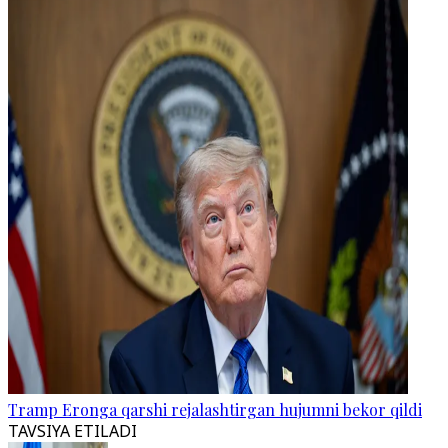
Tramp Eronga qarshi rejalashtirgan hujumni bekor qildi
TAVSIYA ETILADI