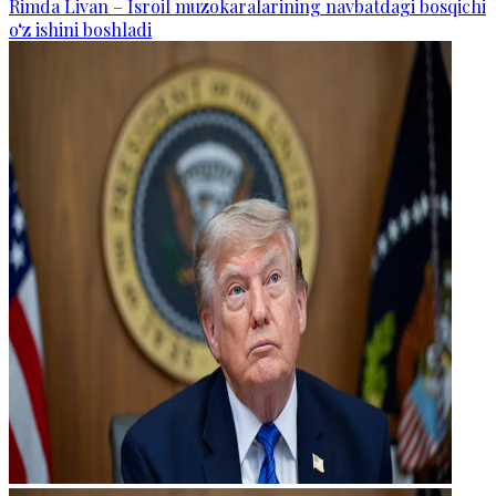
Rimda Livan – Isroil muzokaralarining navbatdagi bosqichi
o‘z ishini boshladi