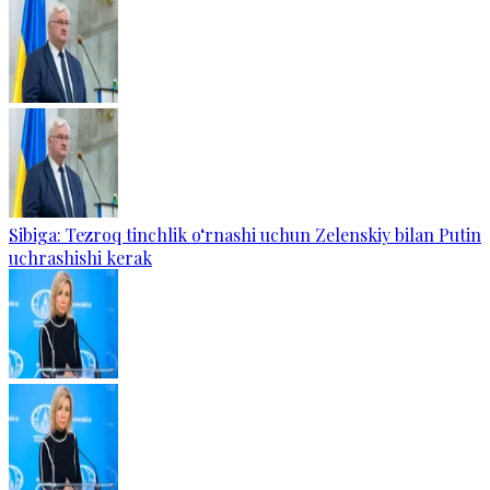
Sibiga: Tezroq tinchlik o‘rnashi uchun Zelenskiy bilan Putin
uchrashishi kerak