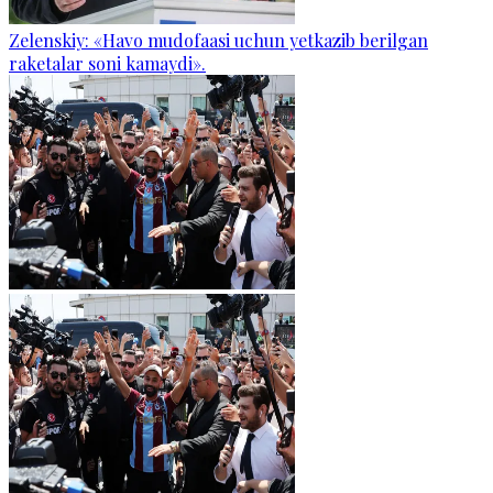
Zelenskiy: «Havo mudofaasi uchun yetkazib berilgan
raketalar soni kamaydi».