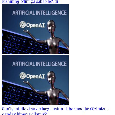
kishining o‘limiga sabab bo‘ldi
Sun’iy intellekt xakerlarga ustunlik bermoqda: O‘zimizni
qanday himoya qilamiz?